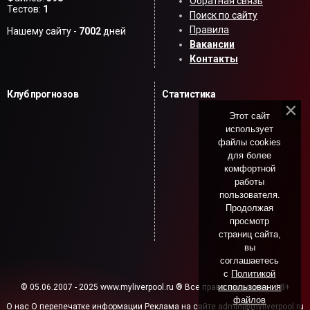
Обратная связь
Тестов:
1
Поиск по сайту
Правила
Нашему сайту -
7002
дней
Вакансии
Контакты
Клуб прогнозов
Статистика
Этот сайт
использует
файлы cookies
для более
комфортной
работы
пользователя.
Продолжая
просмотр
страниц сайта,
вы
соглашаетесь
с
Политикой
использования
© 05.06.2007 - 2025 www.myliverpool.ru ® Все права защищены. 18+
файлов
О нас
О перепечатке информации
Реклама на сайте
admin@myliverpool.ru