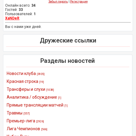
Забыл пароль
|
Регистрация
Онлайн всего:
34
Гостей:
33
Пользователей:
1
XaNDeR
Вы с нами уже дней.
Дружеские ссылки
Разделы новостей
Новости клуба
[3935]
Красная строка
[19]
Трансферы и слухи
[1038]
Аналитика / обсуждение
[1]
Прямые трансляции матчей
[1]
Травмы
[557]
Премьер-лига
[2926]
Лига Чемпионов
[566]