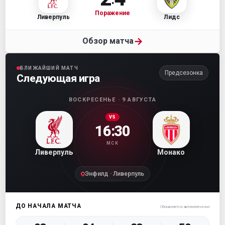
Поражение
Ливерпуль
Лидс
→
Обзор матча
БЛИЖАЙШИЙ МАТЧ
Предсезонка
Следующая игра
ВОСКРЕСЕНЬЕ · 9 АВГУСТА
VS
16:30
МСК
Ливерпуль
Монако
Энфилд · Ливерпуль
ДО НАЧАЛА МАТЧА
Обновляется автоматически