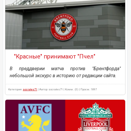
"Красные" принимают "Пчел"
В преддверии матча против "Брентфорда"
небольшой экскурс в историю от редакции сайта.
Категория:
socrates71
| Автор: socrates71 | Комм.: (0) | Просм.: 1897