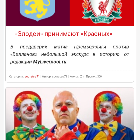
«Злодеи» принимают «Красных»
В преддверии матча Премьер-лиги против
«Вилланов» небольшой экскурс в историю от
редакции
MyLiverpool.ru
.
Категория:
socrates71
| Автор: socrates71 | Комм.: (0) | Просм.: 350