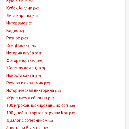
Кубок Лиги
[291]
Кубок Англии
[297]
Лига Европы
[285]
Интервью
[167]
Видео
[55]
Разное
[5955]
СпецПроект
[715]
История клуба
[1028]
Фоторепортаж
[1695]
Женская команда
[3]
Новости сайта
[176]
Резерв и академия
[170]
Историческая викторина
[260]
«Красные» в сборных
[314]
100 игроков, шокировавших Коп
[138]
100 дней, которые потрясли Коп
[143]
Диалог с соперником
[47]
Знаете ли Вы, что ...
[67]