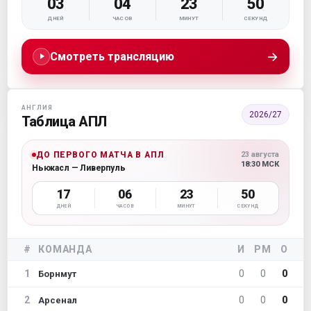
03
04
23
49
ДНЕЙ
ЧАСОВ
МИНУТ
СЕКУНД
→
Смотреть трансляцию
АНГЛИЯ
2026/27
Таблица АПЛ
ДО ПЕРВОГО МАТЧА В АПЛ
23 августа
18:30 МСК
Ньюкасл — Ливерпуль
17
06
23
49
ДНЕЙ
ЧАСОВ
МИНУТ
СЕКУНД
#
КОМАНДА
И
РМ
О
1
0
0
0
Борнмут
2
0
0
0
Арсенал