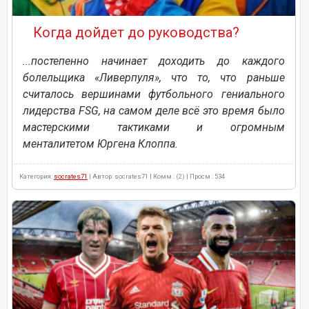
Когда дойдет до руководства?
...постепенно начинает доходить до каждого
болельщика «Ливерпуля», что то, что раньше
считалось вершинами футбольного гениального
лидерства FSG, на самом деле всё это время было
мастерскими тактиками и огромным
менталитетом Юргена Клоппа.
Категория:
socrates71
| Автор: socrates71 | Комм.: (2) | Просм.: 534