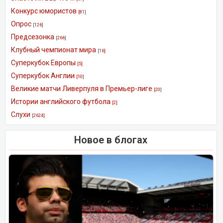
Конкурс юмористов
[81]
Опрос
[126]
Предсезонка
[266]
Клубный чемпионат мира
[16]
Суперкубок Европы
[5]
Суперкубок Англии
[10]
Великие матчи Ливерпуля в Премьер-лиге
[20]
Истории английского футбола
[2]
Слухи
[2624]
Новое в блогах