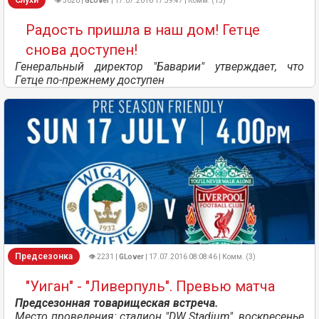
👁 3020 |
GLover
| 17.07.2016 17:39:47 | Комм. (13)
Радость пришла в наш дом! Гетце
снова доступен!
Генеральный директор "Баварии" утверждает, что
Гетце по-прежнему доступен
Предсезонка
👁 2231 |
GLover
| 17.07.2016 08:08:46 | Комм. (3)
"Уиган" - "Ливерпуль". Превью матча
Предсезонная товарищеская встреча.
Место проведения: стадион "DW Stadium", воскресенье