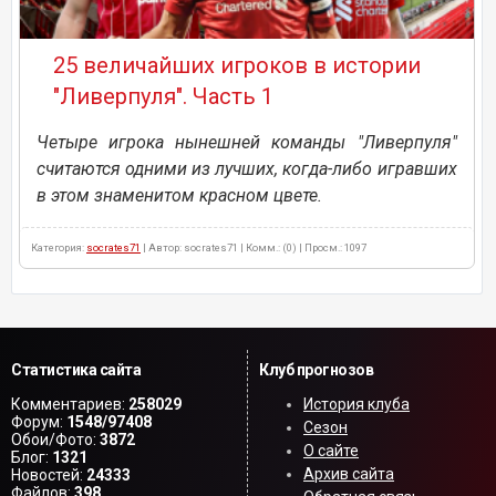
25 величайших игроков в истории
"Ливерпуля". Часть 1
Четыре игрока нынешней команды "Ливерпуля"
считаются одними из лучших, когда-либо игравших
в этом знаменитом красном цвете.
Категория:
socrates71
| Автор: socrates71 | Комм.: (0) | Просм.: 1097
Статистика сайта
Клуб прогнозов
Комментариев:
258029
История клуба
Форум:
1548/97408
Сезон
Обои/Фото:
3872
О сайте
Блог:
1321
Архив сайта
Новостей:
24333
Файлов:
398