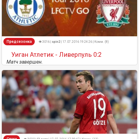
Предсезонка
👁 3016 |
spin2
| 17.07.2016 19:24:26 | Комм. (8)
Уиган Атлетик - Ливерпуль 0:2
Матч завершен.
Слухи