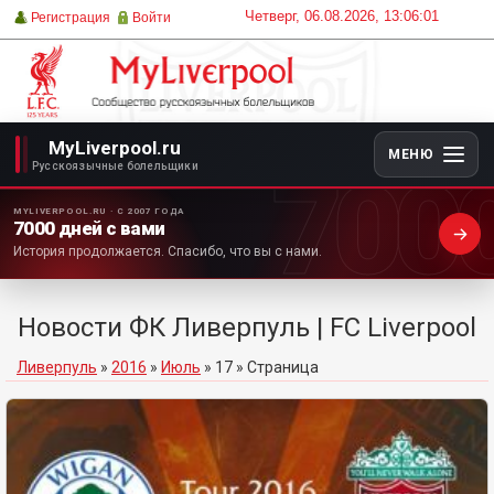
Четверг, 06.08.2026, 13:06:01
Регистрация
Войти
MyLiverpool.ru
МЕНЮ
700
Русскоязычные болельщики
MYLIVERPOOL.RU · С 2007 ГОДА
7000 дней с вами
История продолжается. Спасибо, что вы с нами.
Новости ФК Ливерпуль | FC Liverpool
Ливерпуль
»
2016
»
Июль
»
17
» Страница