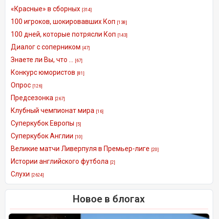
«Красные» в сборных
[314]
100 игроков, шокировавших Коп
[138]
100 дней, которые потрясли Коп
[143]
Диалог с соперником
[47]
Знаете ли Вы, что ...
[67]
Конкурс юмористов
[81]
Опрос
[126]
Предсезонка
[267]
Клубный чемпионат мира
[16]
Суперкубок Европы
[5]
Суперкубок Англии
[10]
Великие матчи Ливерпуля в Премьер-лиге
[20]
Истории английского футбола
[2]
Слухи
[2624]
Новое в блогах