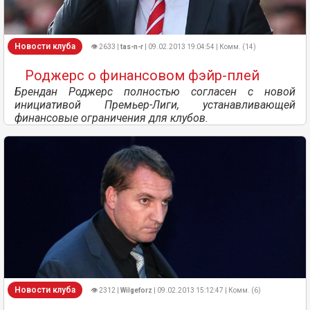
Новости клуба
👁 2633 |
tas-n-r
| 09.02.2013 19:04:54 | Комм. (14)
Роджерс о финансовом фэйр-плей
Брендан Роджерс полностью согласен с новой
инициативой Премьер-Лиги, устанавливающей
финансовые ограничения для клубов.
Новости клуба
👁 2312 |
Wilgeforz
| 09.02.2013 15:12:47 | Комм. (6)