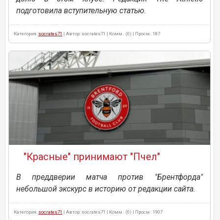
подготовила вступительную статью.
Категория:
socrates71
| Автор: socrates71 | Комм.: (0) | Просм.: 187
"Красные" принимают "Пчел"
В преддверии матча против "Брентфорда"
небольшой экскурс в историю от редакции сайта.
Категория:
socrates71
| Автор: socrates71 | Комм.: (0) | Просм.: 1907