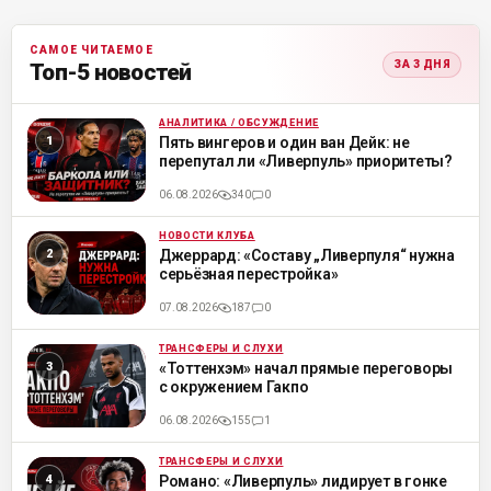
САМОЕ ЧИТАЕМОЕ
ЗА 3 ДНЯ
Топ-5 новостей
АНАЛИТИКА / ОБСУЖДЕНИЕ
ML
Пять вингеров и один ван Дейк: не
перепутал ли «Ливерпуль» приоритеты?
06.08.2026
340
0
НОВОСТИ КЛУБА
ML
Джеррард: «Составу „Ливерпуля“ нужна
серьёзная перестройка»
07.08.2026
187
0
ТРАНСФЕРЫ И СЛУХИ
ML
«Тоттенхэм» начал прямые переговоры
с окружением Гакпо
06.08.2026
155
1
ТРАНСФЕРЫ И СЛУХИ
ML
Романо: «Ливерпуль» лидирует в гонке