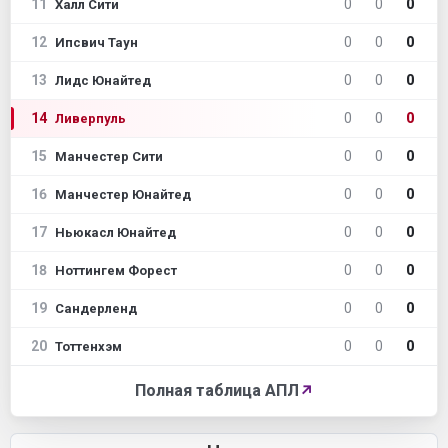
11
0
0
0
Халл Сити
12
0
0
0
Ипсвич Таун
13
0
0
0
Лидс Юнайтед
14
0
0
0
Ливерпуль
15
0
0
0
Манчестер Сити
16
0
0
0
Манчестер Юнайтед
17
0
0
0
Ньюкасл Юнайтед
18
0
0
0
Ноттингем Форест
19
0
0
0
Сандерленд
20
0
0
0
Тоттенхэм
Полная таблица АПЛ
↗