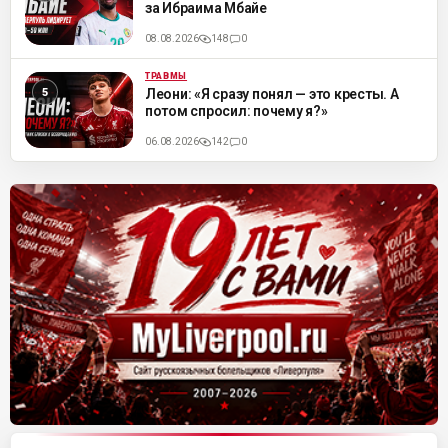
за Ибраима Мбайе
08.08.2026
148
0
ТРАВМЫ
ML
Леони: «Я сразу понял — это кресты. А
потом спросил: почему я?»
06.08.2026
142
0
Матч-центр «Ливерпуля»