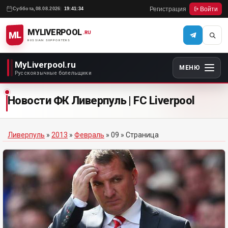
Регистрация
Войти
Суббота,
08.08.2026
19:41:34
MYLIVERPOOL
ML
.RU
RUSSIAN SUPPORTERS
MyLiverpool.ru
МЕНЮ
Русскоязычные болельщики
Новости ФК Ливерпуль | FC Liverpool
Ливерпуль
»
2013
»
Февраль
»
09
» Страница