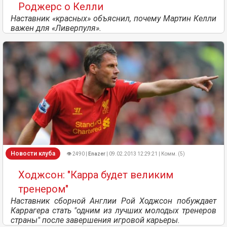
Роджерс о Келли
Наставник «красных» объяснил, почему Мартин Келли
важен для «Ливерпуля».
Новости клуба
👁 2490 |
Enazer
| 09.02.2013 12:29:21 | Комм. (5)
Ходжсон: "Карра будет великим
тренером"
Наставник сборной Англии Рой Ходжсон побуждает
Каррагера стать "одним из лучших молодых тренеров
страны" после завершения игровой карьеры.