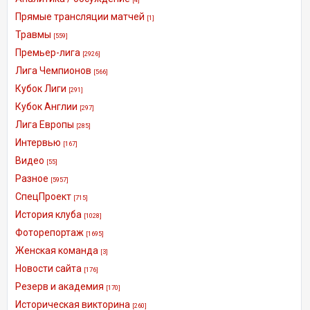
Прямые трансляции матчей
[1]
Травмы
[559]
Премьер-лига
[2926]
Лига Чемпионов
[566]
Кубок Лиги
[291]
Кубок Англии
[297]
Лига Европы
[285]
Интервью
[167]
Видео
[55]
Разное
[5957]
СпецПроект
[715]
История клуба
[1028]
Фоторепортаж
[1695]
Женская команда
[3]
Новости сайта
[176]
Резерв и академия
[170]
Историческая викторина
[260]