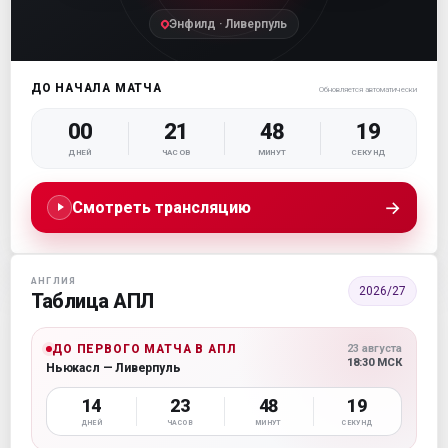
Энфилд · Ливерпуль
ДО НАЧАЛА МАТЧА
Обновляется автоматически
00
21
48
19
ДНЕЙ
ЧАСОВ
МИНУТ
СЕКУНД
→
Смотреть трансляцию
АНГЛИЯ
2026/27
Таблица АПЛ
ДО ПЕРВОГО МАТЧА В АПЛ
23 августа
18:30 МСК
Ньюкасл — Ливерпуль
14
23
48
19
ДНЕЙ
ЧАСОВ
МИНУТ
СЕКУНД