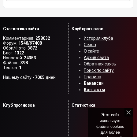
Статистика сайта
Клуб прогнозов
Комментариев:
258032
История клуба
Форум:
1548/97408
Сезон
Обои/Фото:
3872
О сайте
Блог:
1322
Архив сайта
Новостей:
24353
Файлов:
398
Обратная связь
Тестов:
1
Поиск по сайту
Правила
Нашему сайту -
7005
дней
Вакансии
Контакты
Клуб прогнозов
Статистика
Этот сайт
использует
файлы cookies
для более