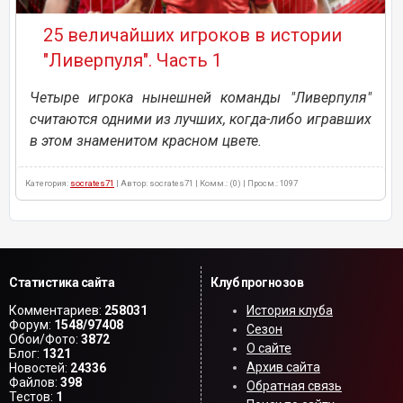
25 величайших игроков в истории
"Ливерпуля". Часть 1
Четыре игрока нынешней команды "Ливерпуля"
считаются одними из лучших, когда-либо игравших
в этом знаменитом красном цвете.
Категория:
socrates71
| Автор: socrates71 | Комм.: (0) | Просм.: 1097
Статистика сайта
Клуб прогнозов
Комментариев:
258031
История клуба
Форум:
1548/97408
Сезон
Обои/Фото:
3872
О сайте
Блог:
1321
Архив сайта
Новостей:
24336
Файлов:
398
Обратная связь
Тестов:
1