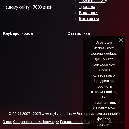
Поиск по сайту
Правила
Нашему сайту -
7003
дней
Вакансии
Контакты
Клуб прогнозов
Статистика
Этот сайт
использует
файлы cookies
для более
комфортной
работы
пользователя.
Продолжая
просмотр
страниц сайта,
вы
соглашаетесь
с
Политикой
использования
© 05.06.2007 - 2025 www.myliverpool.ru ® Все права защищены. 18+
файлов
О нас
О перепечатке информации
Реклама на сайте
admin@myliverpool.ru
cookies
.