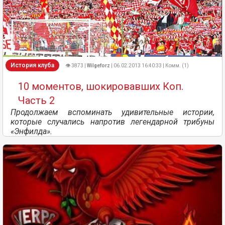
История клуба
👁 3873 |
Wilgeforz
| 06.02.2013 16:40:33 | Комм. (1)
10 моментов, шокировавших Коп.
Часть 2
Продолжаем вспоминать удивительные истории,
которые случались напротив легендарной трибуны
«Энфилда».