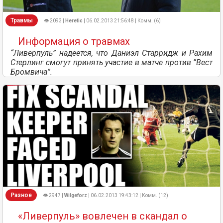
Травмы
👁 2093 |
Heretic
| 06.02.2013 21:56:48 | Комм. (6)
Информация о травмах
“Ливерпуль” надеется, что Даниэл Старридж и Рахим
Стерлинг смогут принять участие в матче против “Вест
Бромвича”.
Разное
👁 2947 |
Wilgeforz
| 06.02.2013 19:43:12 | Комм. (12)
«Ливерпуль» вовлечен в скандал о