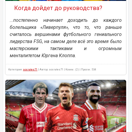
Когда дойдет до руководства?
...постепенно начинает доходить до каждого
болельщика «Ливерпуля», что то, что раньше
считалось вершинами футбольного гениального
лидерства FSG, на самом деле всё это время было
мастерскими тактиками и огромным
менталитетом Юргена Клоппа.
Категория:
socrates71
| Автор: socrates71 | Комм.: (2) | Просм.: 534