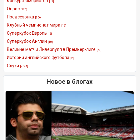
Конкурс юмористов
[81]
Опрос
[126]
Предсезонка
[266]
Клубный чемпионат мира
[16]
Суперкубок Европы
[5]
Суперкубок Англии
[10]
Великие матчи Ливерпуля в Премьер-лиге
[20]
Истории английского футбола
[2]
Слухи
[2624]
Новое в блогах