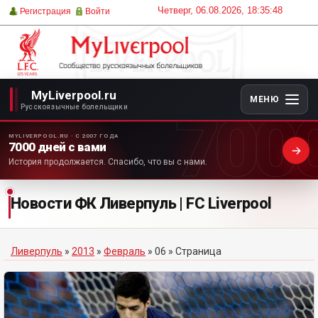
Четверг, 06.08.2026, 18:35:48
Регистрация
Войти
MyLiverpool.ru
МЕНЮ
700
Русскоязычные болельщики
MYLIVERPOOL.RU · С 2007 ГОДА
7000 дней с вами
История продолжается. Спасибо, что вы с нами.
Новости ФК Ливерпуль | FC Liverpool
Ливерпуль
»
2013
»
Февраль
»
06
» Страница