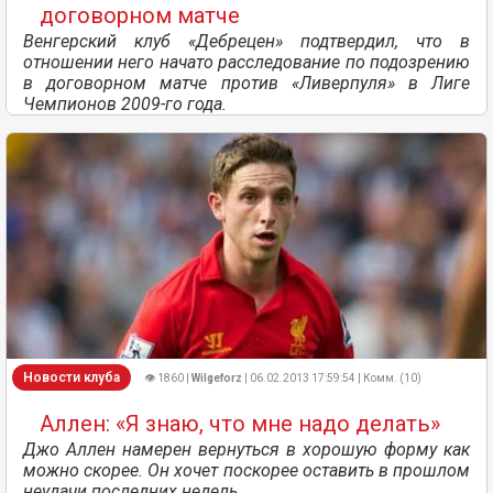
договорном матче
Венгерский клуб «Дебрецен» подтвердил, что в
отношении него начато расследование по подозрению
в договорном матче против «Ливерпуля» в Лиге
Чемпионов 2009-го года.
Новости клуба
👁 1860 |
Wilgeforz
| 06.02.2013 17:59:54 | Комм. (10)
Аллен: «Я знаю, что мне надо делать»
Джо Аллен намерен вернуться в хорошую форму как
можно скорее. Он хочет поскорее оставить в прошлом
неудачи последних недель.