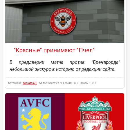
"Красные" принимают "Пчел"
В преддверии матча против "Брентфорда"
небольшой экскурс в историю от редакции сайта.
Категория:
socrates71
| Автор: socrates71 | Комм.: (0) | Просм.: 1897