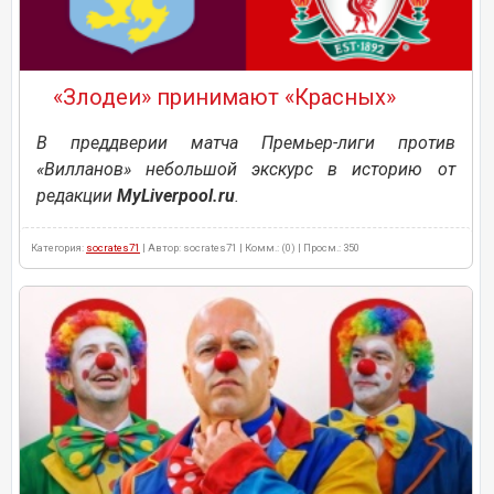
«Злодеи» принимают «Красных»
В преддверии матча Премьер-лиги против
«Вилланов» небольшой экскурс в историю от
редакции
MyLiverpool.ru
.
Категория:
socrates71
| Автор: socrates71 | Комм.: (0) | Просм.: 350