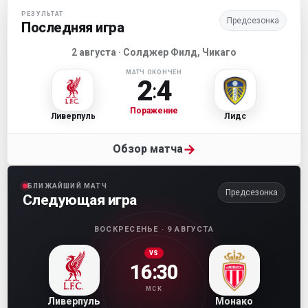
Матч-центр «Ливерпуля»
РЕЗУЛЬТАТ
Предсезонка
Последняя игра
2 августа · Солджер Филд, Чикаго
МАТЧ ОКОНЧЕН
2
4
:
Поражение
Ливерпуль
Лидс
→
Обзор матча
БЛИЖАЙШИЙ МАТЧ
Предсезонка
Следующая игра
ВОСКРЕСЕНЬЕ · 9 АВГУСТА
VS
16:30
МСК
Ливерпуль
Монако