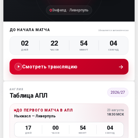
Энфилд · Ливерпуль
ДО НАЧАЛА МАТЧА
Обновляется автоматически
02
22
54
03
ДНЕЙ
ЧАСОВ
МИНУТ
СЕКУНД
→
Смотреть трансляцию
АНГЛИЯ
2026/27
Таблица АПЛ
ДО ПЕРВОГО МАТЧА В АПЛ
23 августа
18:30 МСК
Ньюкасл — Ливерпуль
17
00
54
03
ДНЕЙ
ЧАСОВ
МИНУТ
СЕКУНД