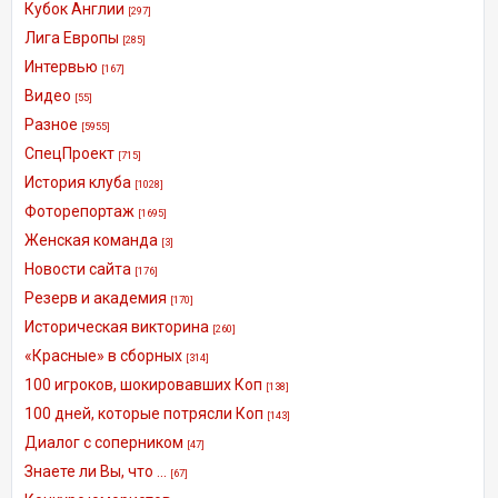
Кубок Англии
[297]
Лига Европы
[285]
Интервью
[167]
Видео
[55]
Разное
[5955]
СпецПроект
[715]
История клуба
[1028]
Фоторепортаж
[1695]
Женская команда
[3]
Новости сайта
[176]
Резерв и академия
[170]
Историческая викторина
[260]
«Красные» в сборных
[314]
100 игроков, шокировавших Коп
[138]
100 дней, которые потрясли Коп
[143]
Диалог с соперником
[47]
Знаете ли Вы, что ...
[67]