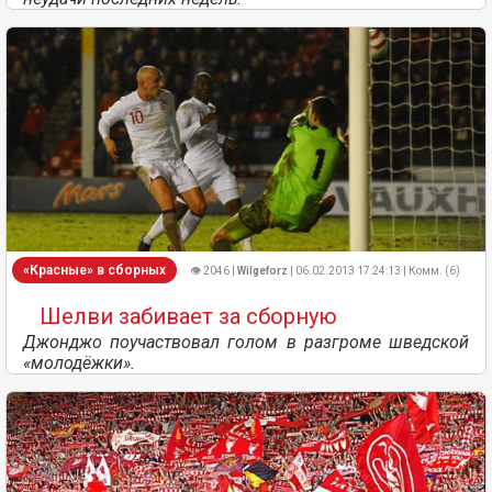
«Красные» в сборных
👁 2046 |
Wilgeforz
| 06.02.2013 17:24:13 | Комм. (6)
Шелви забивает за сборную
Джонджо поучаствовал голом в разгроме шведской
«молодёжки».