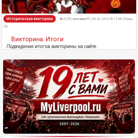
Историческая викторина
👁 2278 |
socrates71
| 06.02.2013 09:17:48 | Комм.
(6)
Викторина. Итоги
Подведение итогов викторины на сайте.