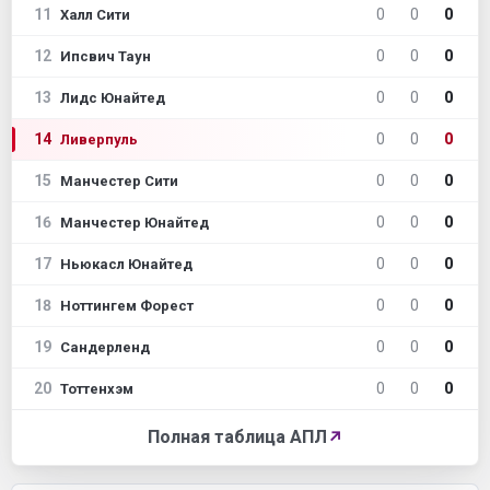
11
0
0
0
Халл Сити
12
0
0
0
Ипсвич Таун
13
0
0
0
Лидс Юнайтед
14
0
0
0
Ливерпуль
15
0
0
0
Манчестер Сити
16
0
0
0
Манчестер Юнайтед
17
0
0
0
Ньюкасл Юнайтед
18
0
0
0
Ноттингем Форест
19
0
0
0
Сандерленд
20
0
0
0
Тоттенхэм
Полная таблица АПЛ
↗