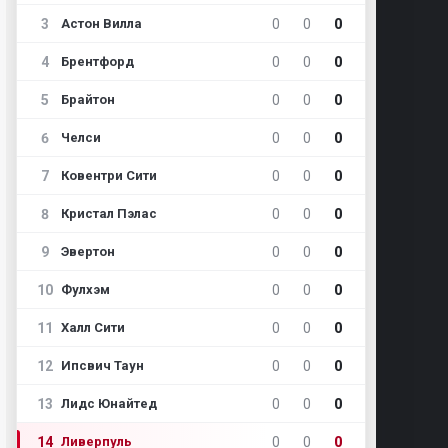
3
0
0
0
Астон Вилла
4
0
0
0
Брентфорд
5
0
0
0
Брайтон
6
0
0
0
Челси
7
0
0
0
Ковентри Сити
8
0
0
0
Кристал Пэлас
9
0
0
0
Эвертон
10
0
0
0
Фулхэм
11
0
0
0
Халл Сити
12
0
0
0
Ипсвич Таун
13
0
0
0
Лидс Юнайтед
14
0
0
0
Ливерпуль