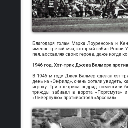
Благодаря голам Марка Лоуренсона и Кен
именно третий мяч, который забил Ронни У
пел, восхваляя своих героев, даже когда к
1946 год. Хэт-трик Джека Балмера против
В 1946-м году Джек Балмер сделал хэт-тр
день на «Энфилд», очень хотели увидеть, к
игроку. Три хэт-трика подряд поместили 
трижды забивал в ворота «Портсмута» и 
«Ливерпулю» противостоял «Арсенал».