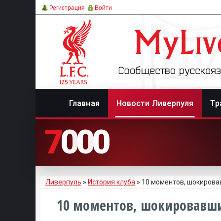
Регистрация
Войти
Главная
Новости Ливерпуля
Тр
7
0
0
0
Ливерпуль
»
История клуба
» 10 моментов, шокировав
10 моментов, шокировавших