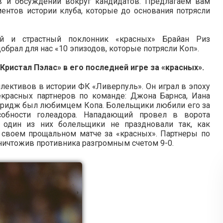
в и обсуждений вокруг кандидатов. Предлагаем вам
ентов истории клуба, которые до основания потрясли
ей и страстный поклонник «красных» Брайан Риз
брал для нас «10 эпизодов, которые потрясли Коп».
Кристал Пэлас» в его последней игре за «красных».
лективов в истории ФК «Ливерпуль». Он играл в эпоху
красных партнеров по команде: Джона Барнса, Иана
лдридж был любимцем Копа. Болельщики любили его за
обности голеадора. Нападающий провел в ворота
 один из них болельщики не праздновали так, как
своем прощальном матче за «красных». Партнеры по
ничтожив противника разгромным счетом 9-0.