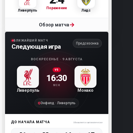
Поражение
Ливерпуль
Лидс
→
Обзор матча
БЛИЖАЙШИЙ МАТЧ
Предсезонка
Следующая игра
ВОСКРЕСЕНЬЕ · 9 АВГУСТА
VS
16:30
МСК
Ливерпуль
Монако
Энфилд · Ливерпуль
ДО НАЧАЛА МАТЧА
Обновляется автоматически