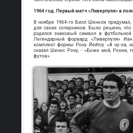
1964 год. Первый матч «Ливерпуля» в по
В ноябре 1964-го Билл Шенкли придумал
для своих соперников. Было решено, что 
родился знаковый символ в футбольной 
Легендарный форвард «Ливерпуля» Иан
комплект формы Рону Йейтсу. «А ну-ка, н
сказал Шенкс Рону, - «Боже мой, Ронни,
футов».