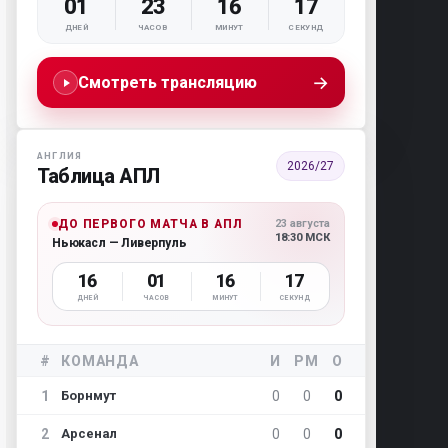
01
23
16
15
ДНЕЙ
ЧАСОВ
МИНУТ
СЕКУНД
→
Смотреть трансляцию
АНГЛИЯ
2026/27
Таблица АПЛ
ДО ПЕРВОГО МАТЧА В АПЛ
23 августа
18:30 МСК
Ньюкасл — Ливерпуль
16
01
16
15
ДНЕЙ
ЧАСОВ
МИНУТ
СЕКУНД
#
КОМАНДА
И
РМ
О
1
0
0
0
Борнмут
2
0
0
0
Арсенал