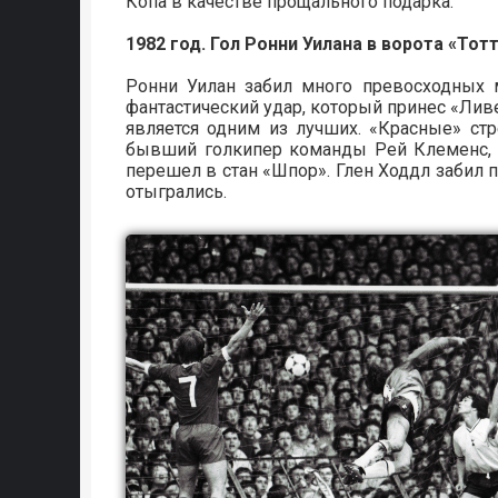
Копа в качестве прощального подарка.
1982 год. Гол Ронни Уилана в ворота «Тот
Ронни Уилан забил много превосходных 
фантастический удар, который принес «Лив
является одним из лучших. «Красные» стр
бывший голкипер команды Рей Клеменс, к
перешел в стан «Шпор». Глен Ходдл забил п
отыгрались.