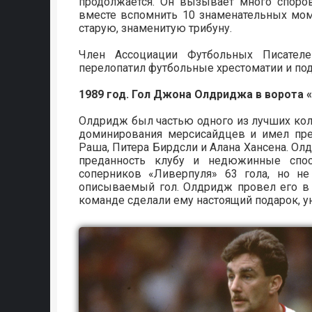
продолжается. Он вызывает много споро
вместе вспомнить 10 знаменательных мом
старую, знаменитую трибуну.
Член Ассоциации Футбольных Писател
перелопатил футбольные хрестоматии и подо
1989 год. Гол Джона Олдриджа в ворота «
Олдридж был частью одного из лучших кол
доминирования мерсисайдцев и имел пре
Раша, Питера Бирдсли и Алана Хансена. О
преданность клубу и недюжинные спос
соперников «Ливерпуля» 63 гола, но не
описываемый гол. Олдридж провел его в 
команде сделали ему настоящий подарок, у