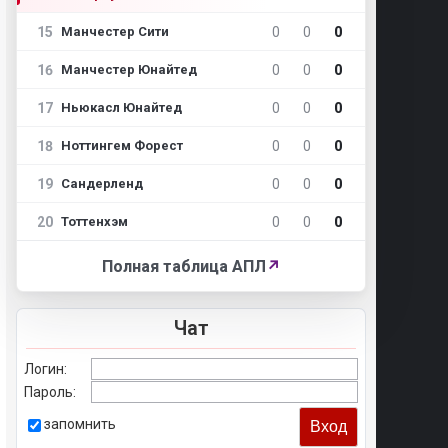
15
0
0
0
Манчестер Сити
16
0
0
0
Манчестер Юнайтед
17
0
0
0
Ньюкасл Юнайтед
18
0
0
0
Ноттингем Форест
19
0
0
0
Сандерленд
20
0
0
0
Тоттенхэм
Полная таблица АПЛ
↗
Чат
Логин:
Пароль:
запомнить