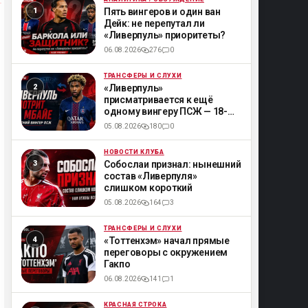
ML
Пять вингеров и один ван
Дейк: не перепутал ли
«Ливерпуль» приоритеты?
06.08.2026
276
0
ТРАНСФЕРЫ И СЛУХИ
ML
«Ливерпуль»
присматривается к ещё
одному вингеру ПСЖ — 18-
летнему Мбайе
05.08.2026
180
0
НОВОСТИ КЛУБА
ML
Собослаи признал: нынешний
состав «Ливерпуля»
слишком короткий
05.08.2026
164
3
ТРАНСФЕРЫ И СЛУХИ
ML
«Тоттенхэм» начал прямые
переговоры с окружением
Гакпо
06.08.2026
141
1
КРАСНАЯ СТРОКА