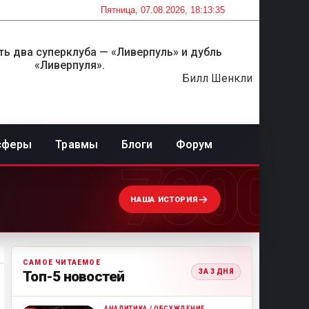
Пятница, 07.08.2026, 18:13:35
ть два суперклуба — «Ливерпуль» и дубль
«Ливерпуля».
Билл Шенкли
сферы
Травмы
Блоги
Форум
7000
НАША ИСТОРИЯ
САМОЕ ЧИТАЕМОЕ
ЗА 3 ДНЯ
Топ-5 новостей
АНАЛИТИКА / ОБСУЖДЕНИЕ