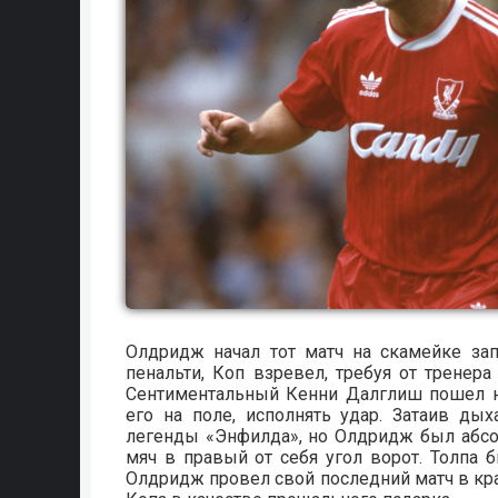
Олдридж начал тот матч на скамейке зап
пенальти, Коп взревел, требуя от тренер
Сентиментальный Кенни Далглиш пошел н
его на поле, исполнять удар. Затаив д
легенды «Энфилда», но Олдридж был абсо
мяч в правый от себя угол ворот. Толпа б
Олдридж провел свой последний матч в кра