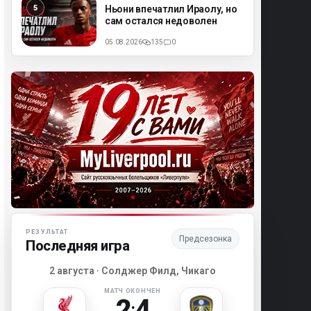
ML
Ньони впечатлил Ираолу, но
сам остался недоволен
05.08.2026
135
0
Матч-центр «Ливерпуля»
РЕЗУЛЬТАТ
Предсезонка
Последняя игра
2 августа · Солджер Филд, Чикаго
МАТЧ ОКОНЧЕН
2
4
: