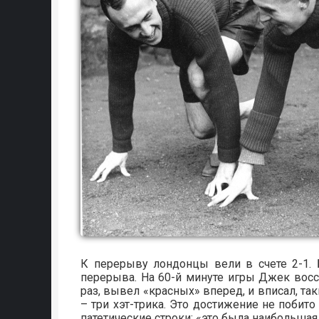
К перерыву лондонцы вели в счете 2-1. 
перерыва. На 60-й минуте игры Джек восст
раз, вывел «красных» вперед, и вписал, та
– три хэт-трика. Это достижение не побито
патетические строки: «это была наибольшая