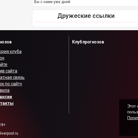
Вы с нами уже дней.
Дружеские ссылки
гнозов
Клуб прогнозов
ория клуба
он
айте
ив сайта
атная связь
ск по сайту
вила
ансии
нтакты
Этот 
польз
Полит
18+
verpool.ru