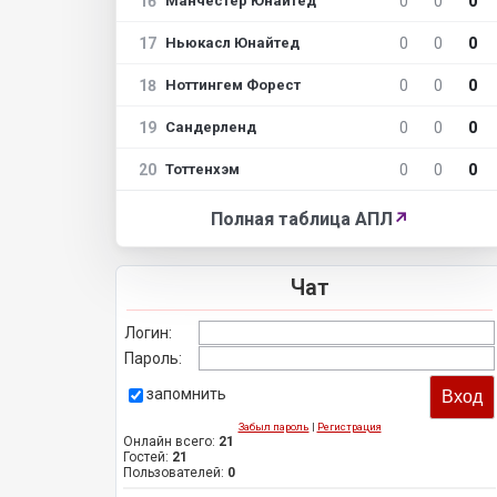
16
0
0
0
Манчестер Юнайтед
17
0
0
0
Ньюкасл Юнайтед
18
0
0
0
Ноттингем Форест
19
0
0
0
Сандерленд
20
0
0
0
Тоттенхэм
Полная таблица АПЛ
↗
Чат
Логин:
Пароль:
запомнить
Забыл пароль
|
Регистрация
Онлайн всего:
21
Гостей:
21
Пользователей:
0