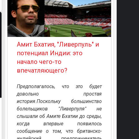
Амит Бхатия, "Ливерпуль" и
потенциал Индии: это
начало чего-то
впечатляющего?
Предполагалось, что это будет
довольно простая
история.Поскольку большинство
болельщиков "Ливерпуля" не
слышали об Амите Бхатии до среды,
когда впервые появилось
сообщение о том, что британско-
индийский предприниматель