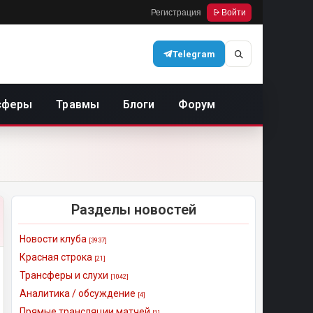
Регистрация
Войти
Telegram
сферы
Травмы
Блоги
Форум
Разделы новостей
Новости клуба
[3937]
Красная строка
[21]
Трансферы и слухи
[1042]
Аналитика / обсуждение
[4]
Прямые трансляции матчей
[1]