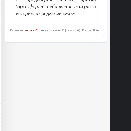
"Брентфорда" небольшой экскурс в
историю от редакции сайта.
Категория:
socrates71
| Автор: socrates71 | Комм.: (0) | Просм.: 1906