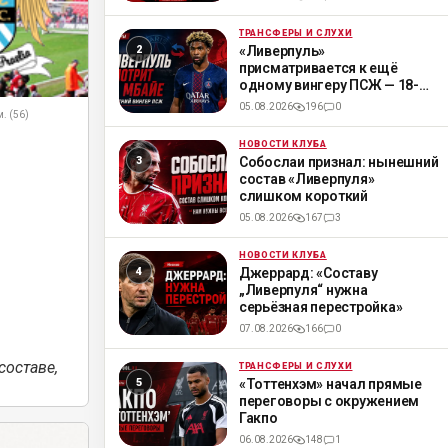
ТРАНСФЕРЫ И СЛУХИ
ML
«Ливерпуль»
присматривается к ещё
одному вингеру ПСЖ — 18-
летнему Мбайе
05.08.2026
196
0
м. (56)
НОВОСТИ КЛУБА
ML
Собослаи признал: нынешний
состав «Ливерпуля»
слишком короткий
05.08.2026
167
3
НОВОСТИ КЛУБА
ML
Джеррард: «Составу
„Ливерпуля“ нужна
серьёзная перестройка»
07.08.2026
166
0
оставе,
ТРАНСФЕРЫ И СЛУХИ
ML
«Тоттенхэм» начал прямые
переговоры с окружением
Гакпо
06.08.2026
148
1