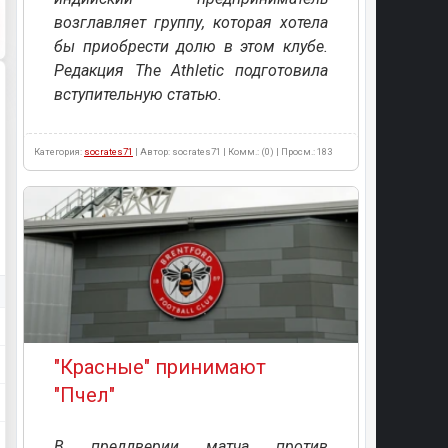
возглавляет группу, которая хотела
бы приобрести долю в этом клубе.
Редакция The Athletic подготовила
вступительную статью.
Категория:
socrates71
| Автор: socrates71 | Комм.: (0) | Просм.: 183
"Красные" принимают
"Пчел"
В преддверии матча против