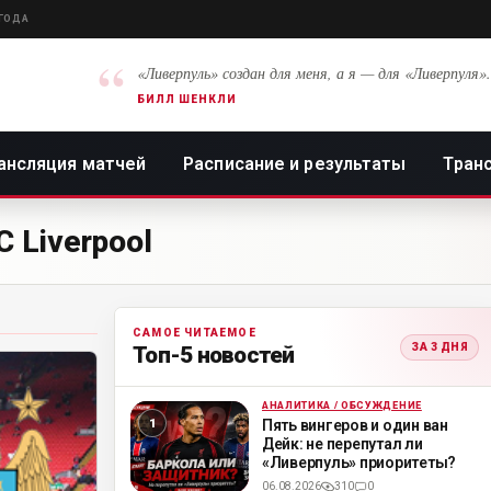
 ГОДА
“
«Ливерпуль» создан для меня, а я — для «Ливерпуля».
БИЛЛ ШЕНКЛИ
ансляция матчей
Расписание и результаты
Тран
 Liverpool
САМОЕ ЧИТАЕМОЕ
ЗА 3 ДНЯ
Топ-5 новостей
АНАЛИТИКА / ОБСУЖДЕНИЕ
ML
Пять вингеров и один ван
Дейк: не перепутал ли
«Ливерпуль» приоритеты?
06.08.2026
310
0