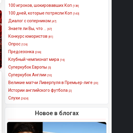
100 игроков, шокировавших Коп
[138]
100 дней, которые потрясли Коп
[143]
Диалог с соперником
[47]
Знаете ли Вы, что ...
[67]
Конкурс юмористов
[81]
Опрос
[126]
Предсезонка
[266]
Клубный чемпионат мира
[16]
Суперкубок Европы
[5]
Суперкубок Англии
[10]
Великие матчи Ливерпуля в Премьер-лиге
[20]
Истории английского футбола
[2]
Слухи
[2624]
Новое в блогах