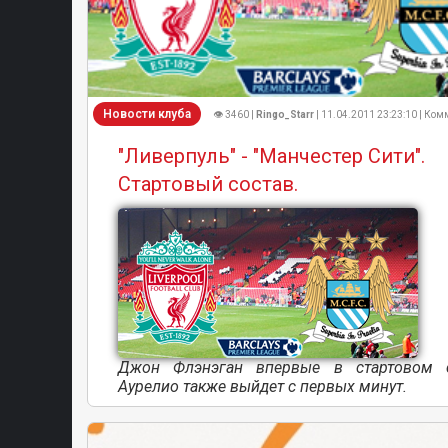
Новости клуба
👁 3460 |
Ringo_Starr
| 11.04.2011 23:23:10 | Ком
"Ливерпуль" - "Манчестер Сити".
Стартовый состав.
Джон Флэнэган впервые в стартовом с
Аурелио также выйдет с первых минут.