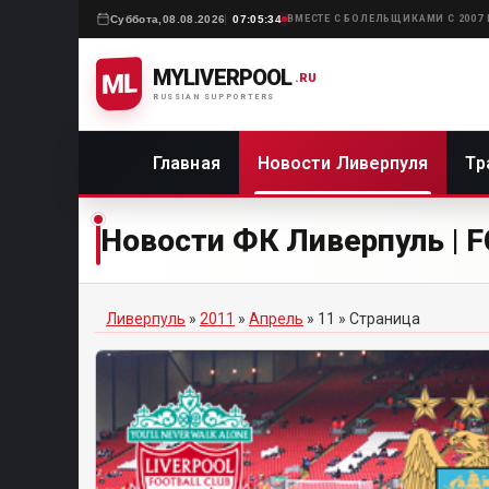
Суббота,
08.08.2026
07:05:34
ВМЕСТЕ С БОЛЕЛЬЩИКАМИ С 2007
MYLIVERPOOL
ML
.RU
RUSSIAN SUPPORTERS
Главная
Новости Ливерпуля
Тр
Новости ФК Ливерпуль | FC
Ливерпуль
»
2011
»
Апрель
»
11
» Страница