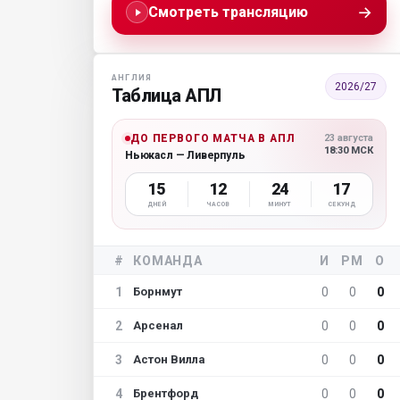
→
Смотреть трансляцию
АНГЛИЯ
2026/27
Таблица АПЛ
ДО ПЕРВОГО МАТЧА В АПЛ
23 августа
18:30 МСК
Ньюкасл — Ливерпуль
15
12
24
16
ДНЕЙ
ЧАСОВ
МИНУТ
СЕКУНД
#
КОМАНДА
И
РМ
О
1
0
0
0
Борнмут
2
0
0
0
Арсенал
3
0
0
0
Астон Вилла
4
0
0
0
Брентфорд