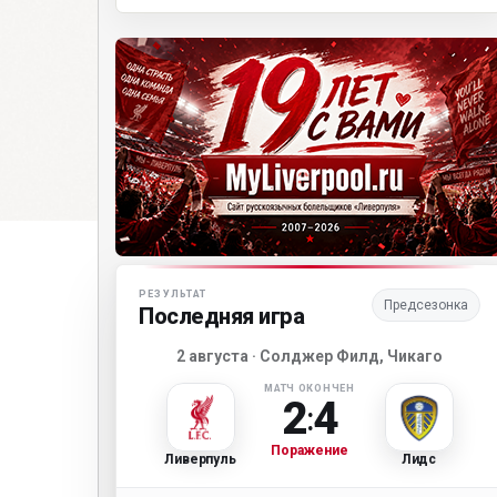
Матч-центр «Ливерпуля»
РЕЗУЛЬТАТ
Предсезонка
Последняя игра
2 августа · Солджер Филд, Чикаго
МАТЧ ОКОНЧЕН
2
4
:
Поражение
Ливерпуль
Лидс