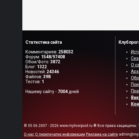
Статистика сайта
Клуб про
Комментариев:
258032
Ист
Форум:
1548/97408
Сез
Обои/Фото:
3872
О с
Блог:
1322
Арх
Новостей:
24346
Файлов:
398
Обр
Тестов:
1
Пои
Пра
Нашему сайту -
7004
дней
Вак
Ко
© 05.06.2007 - 2026 www.myliverpool.ru ® Все права защищены. 
О нас
О перепечатке информации
Реклама на сайте
admin@myli