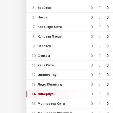
5
0
0
0
Брайтон
6
0
0
0
Челси
7
0
0
0
Ковентри Сити
8
0
0
0
Кристал Пэлас
9
0
0
0
Эвертон
10
0
0
0
Фулхэм
11
0
0
0
Халл Сити
12
0
0
0
Ипсвич Таун
13
0
0
0
Лидс Юнайтед
14
0
0
0
Ливерпуль
15
0
0
0
Манчестер Сити