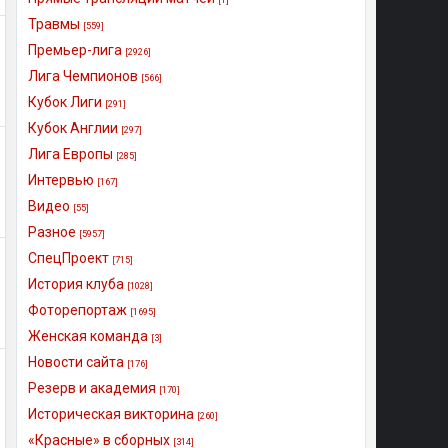
Травмы
[559]
Премьер-лига
[2926]
Лига Чемпионов
[566]
Кубок Лиги
[291]
Кубок Англии
[297]
Лига Европы
[285]
Интервью
[167]
Видео
[55]
Разное
[5957]
СпецПроект
[715]
История клуба
[1028]
Фоторепортаж
[1695]
Женская команда
[3]
Новости сайта
[176]
Резерв и академия
[170]
Историческая викторина
[260]
«Красные» в сборных
[314]