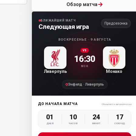
→
Обзор матча
БЛИЖАЙШИЙ МАТЧ
Предсезонка
Следующая игра
ВОСКРЕСЕНЬЕ · 9 АВГУСТА
VS
16:30
МСК
Ливерпуль
Монако
Энфилд · Ливерпуль
ДО НАЧАЛА МАТЧА
Обновляется автоматически
01
10
24
16
ДНЕЙ
ЧАСОВ
МИНУТ
СЕКУНД