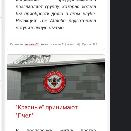
возглавляет группу, которая хотела
бы приобрести долю в этом клубе.
Редакция The Athletic подготовила
вступительную статью.
Категория:
socrates71
| Автор: socrates71 | Комм.: (0) | Просм.: 182
"Красные" принимают
"Пчел"
В преддверии матча против