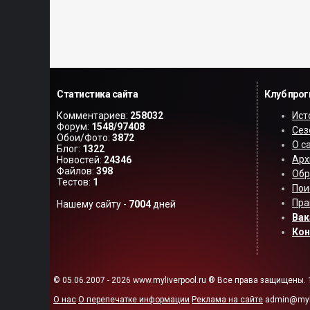
Статистика сайта
Клуб про
Комментариев:
258032
Ист
Форум:
1548/97408
Сез
Обои/Фото:
3872
О с
Блог:
1322
Арх
Новостей:
24346
Файлов:
398
Обр
Тестов:
1
Пои
Пра
Нашему сайту -
7004
дней
Вак
Ко
© 05.06.2007 - 2026 www.myliverpool.ru ® Все права защищены. 
О нас
О перепечатке информации
Реклама на сайте
admin@myli