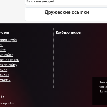
Вы с нами уже дней.
Дружеские ссылки
гнозов
Клуб прогнозов
ория клуба
он
айте
ив сайта
атная связь
ск по сайту
вила
ансии
нтакты
Этот 
польз
Полит
18+
verpool.ru