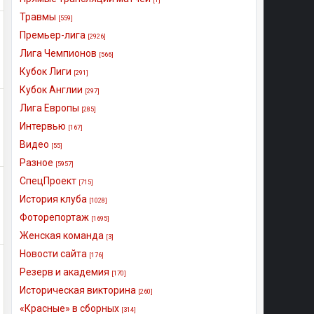
Травмы
[559]
Премьер-лига
[2926]
Лига Чемпионов
[566]
Кубок Лиги
[291]
Кубок Англии
[297]
Лига Европы
[285]
Интервью
[167]
Видео
[55]
Разное
[5957]
СпецПроект
[715]
История клуба
[1028]
Фоторепортаж
[1695]
Женская команда
[3]
Новости сайта
[176]
Резерв и академия
[170]
Историческая викторина
[260]
«Красные» в сборных
[314]