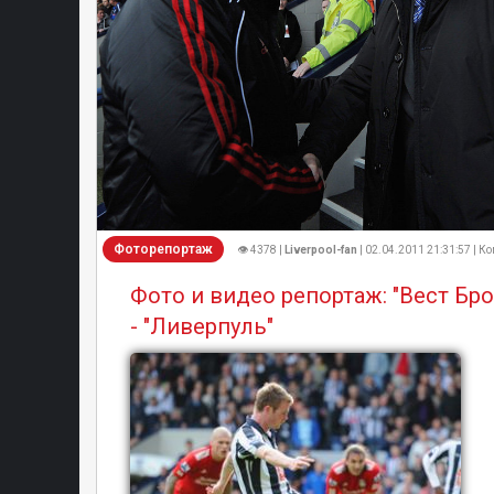
Фоторепортаж
👁 4378 |
Liverpool-fan
| 02.04.2011 21:31:57 | К
Фото и видео репортаж: "Вест Бр
- "Ливерпуль"