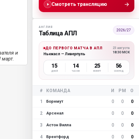
→
Смотреть трансляцию
АНГЛИЯ
2026/27
Таблица АПЛ
ДО ПЕРВОГО МАТЧА В АПЛ
23 августа
вателя и
18:30 МСК
Ньюкасл — Ливерпуль
 март.
15
14
25
54
ДНЕЙ
ЧАСОВ
МИНУТ
СЕКУНД
#
КОМАНДА
И
РМ
О
1
0
0
0
Борнмут
2
0
0
0
Арсенал
3
0
0
0
Астон Вилла
4
0
0
0
Брентфорд