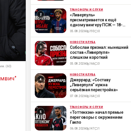
ТРАНСФЕРЫ И СЛУХИ
ML
«Ливерпуль»
присматривается к ещё
одному вингеру ПСЖ — 18-
летнему Мбайе
05.08.2026
193
0
НОВОСТИ КЛУБА
ML
Собослаи признал: нынешний
состав «Ливерпуля»
слишком короткий
05.08.2026
166
3
омм. (60)
НОВОСТИ КЛУБА
ML
омвич"
Джеррард: «Составу
„Ливерпуля“ нужна
серьёзная перестройка»
07.08.2026
164
0
ТРАНСФЕРЫ И СЛУХИ
ML
«Тоттенхэм» начал прямые
переговоры с окружением
Гакпо
06.08.2026
147
1