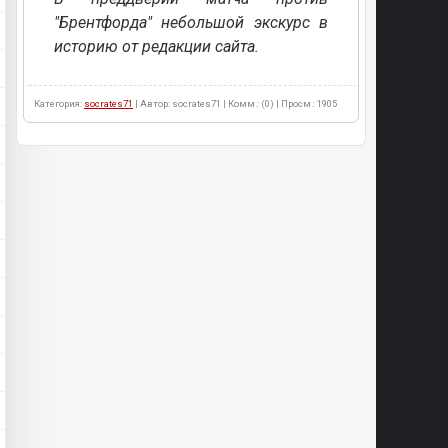
"Брентфорда" небольшой экскурс в
историю от редакции сайта.
Категория:
socrates71
| Автор: socrates71 | Комм.: (0) | Просм.: 1905