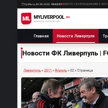
Суббота,
08.08.2026
05:03:57
ВМЕСТЕ С БОЛЕЛЬЩИКАМИ С 2007
MYLIVERPOOL
ML
.RU
RUSSIAN SUPPORTERS
Главная
Новости Ливерпуля
Тр
Новости ФК Ливерпуль | FC
Ливерпуль
»
2011
»
Апрель
»
02
» Страница