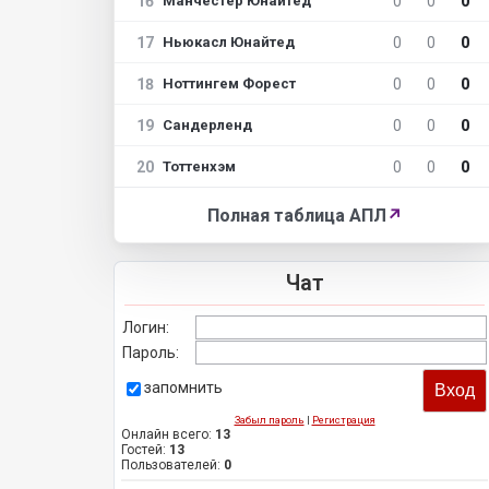
16
0
0
0
Манчестер Юнайтед
17
0
0
0
Ньюкасл Юнайтед
18
0
0
0
Ноттингем Форест
19
0
0
0
Сандерленд
20
0
0
0
Тоттенхэм
Полная таблица АПЛ
↗
Чат
Логин:
Пароль:
запомнить
Забыл пароль
|
Регистрация
Онлайн всего:
13
Гостей:
13
Пользователей:
0