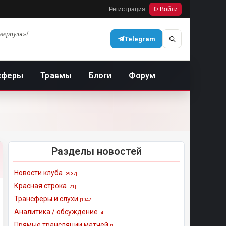
Регистрация
Войти
верпуля»!
Telegram
сферы
Травмы
Блоги
Форум
Разделы новостей
Новости клуба
[3937]
Красная строка
[21]
Трансферы и слухи
[1042]
Аналитика / обсуждение
[4]
Прямые трансляции матчей
[1]