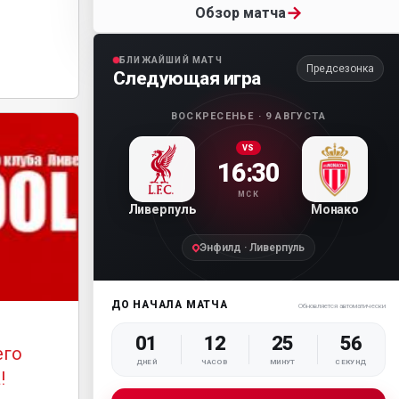
→
Обзор матча
БЛИЖАЙШИЙ МАТЧ
Предсезонка
Следующая игра
ВОСКРЕСЕНЬЕ · 9 АВГУСТА
VS
16:30
МСК
Ливерпуль
Монако
Энфилд · Ливерпуль
ДО НАЧАЛА МАТЧА
Обновляется автоматически
01
12
25
54
его
ДНЕЙ
ЧАСОВ
МИНУТ
СЕКУНД
!