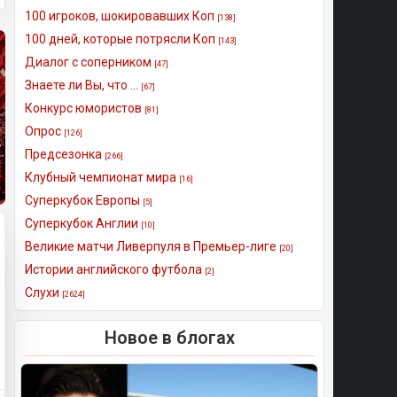
100 игроков, шокировавших Коп
[138]
100 дней, которые потрясли Коп
[143]
Диалог с соперником
[47]
Знаете ли Вы, что ...
[67]
Конкурс юмористов
[81]
Опрос
[126]
Предсезонка
[266]
Клубный чемпионат мира
[16]
Суперкубок Европы
[5]
Суперкубок Англии
[10]
Великие матчи Ливерпуля в Премьер-лиге
[20]
Истории английского футбола
[2]
Слухи
[2624]
Новое в блогах