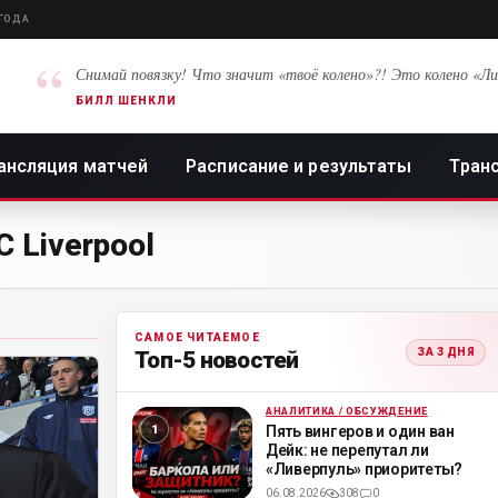
 ГОДА
“
Снимай повязку! Что значит «твоё колено»?! Это колено «Ли
БИЛЛ ШЕНКЛИ
ансляция матчей
Расписание и результаты
Тран
 Liverpool
САМОЕ ЧИТАЕМОЕ
ЗА 3 ДНЯ
Топ-5 новостей
АНАЛИТИКА / ОБСУЖДЕНИЕ
ML
Пять вингеров и один ван
Дейк: не перепутал ли
«Ливерпуль» приоритеты?
06.08.2026
308
0