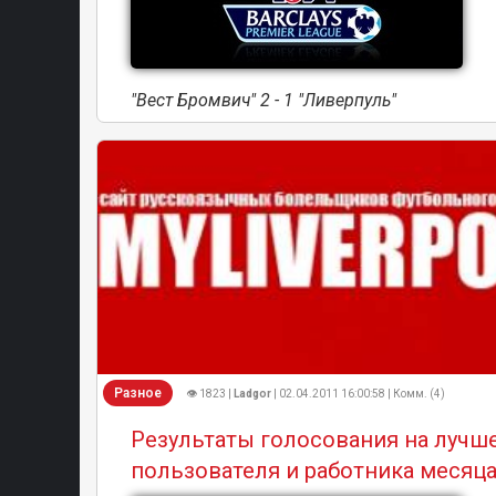
"Вест Бромвич" 2 - 1 "Ливерпуль"
Разное
👁 1823 |
Ladgor
| 02.04.2011 16:00:58 | Комм. (4)
Результаты голосования на лучш
пользователя и работника месяца