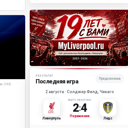
Матч-центр «Ливерпуля»
РЕЗУЛЬТАТ
Предсезонка
Последняя игра
мм. (153)
2 августа · Солджер Филд, Чикаго
МАТЧ ОКОНЧЕН
2
4
:
Поражение
Ливерпуль
Лидс