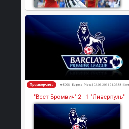
Премьер-лига
👁 5098 |
Eugene_Playa
| 02.04.2011 21:02:58 | Ко
"Вест Бромвич" 2 - 1 "Ливерпуль"