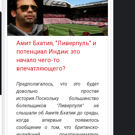
Амит Бхатия, "Ливерпуль" и
потенциал Индии: это
начало чего-то
впечатляющего?
Предполагалось, что это будет
довольно простая
история.Поскольку большинство
болельщиков "Ливерпуля" не
слышали об Амите Бхатии до среды,
когда впервые появилось
сообщение о том, что британско-
индийский предприниматель