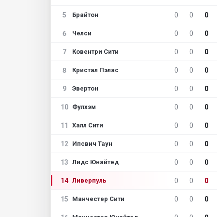
5
0
0
0
Брайтон
6
0
0
0
Челси
7
0
0
0
Ковентри Сити
8
0
0
0
Кристал Пэлас
9
0
0
0
Эвертон
10
0
0
0
Фулхэм
11
0
0
0
Халл Сити
12
0
0
0
Ипсвич Таун
13
0
0
0
Лидс Юнайтед
14
0
0
0
Ливерпуль
15
0
0
0
Манчестер Сити