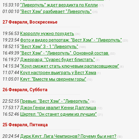
15:33:10
“Ливерпуль” ждет вердикта по Келли
(17)
01:00:10
"Вест Хэм" разбивает "Ливерпуль"
(25)
27 Февраля, Воскресенье
19:56:53
Кэрроллу нужно похудеть
(26)
19:23:54
Фото и видео репортаж: "Вест Хэм" - "Ливерпуль"
(23)
18:52:15
"Вест Хэм" 3 - 1 "Ливерпуль"
(169)
16:49:39
"Вест Хэм" - "Ливерпуль". Основной состав.
(32)
16:19:27
Джеррард: "Суарес будет блистать"
(3)
14:15:34
“Коул сможет стать ключевым распасовщиком”
(6)
11:07:44
Коул настроен выиграть у Вест Хэма
(1)
11:05:01
Кяут: “Вместе мы свернем горы”
(10)
26 Февраля, Суббота
22:52:55
Превью: "Вест Хэм" - "Ливерпуль"
(58)
17:53:17
Джон Генри хвалит Кенни Далглиша
(12)
16:52:46
Шкртел: “Он станет одним из лучших”
(21)
25 Февраля, Пятница
20:24:54
Дирк Кяут: Лига Чемпионов? Почему бы и нет?
(50)