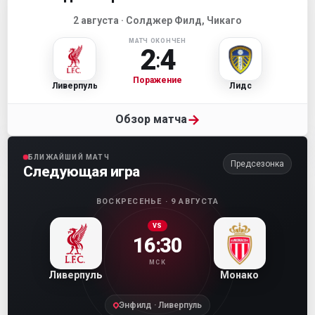
2 августа · Солджер Филд, Чикаго
МАТЧ ОКОНЧЕН
2
4
:
Поражение
Ливерпуль
Лидс
→
Обзор матча
БЛИЖАЙШИЙ МАТЧ
Предсезонка
Следующая игра
ВОСКРЕСЕНЬЕ · 9 АВГУСТА
VS
16:30
МСК
Ливерпуль
Монако
Энфилд · Ливерпуль