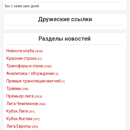
Вы с нами уже дней.
Дружеские ссылки
Разделы новостей
Новости клуба
[3936]
Красная строка
[21]
Трансферы и слухи
[1040]
Аналитика / обсуждение
[2]
Прямые трансляции матчей
[1]
Травмы
[559]
Премьер-лига
[2926]
Лига Чемпионов
[566]
Кубок Лиги
[291]
Кубок Англии
[297]
Лига Европы
[285]