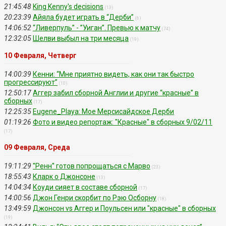
21:45:48
King Kenny's decisions
(13)
20:23:39
Айяла будет играть в “Дерби”
(6)
14:06:52
“Ливерпуль” - ”Уиган”. Превью к матчу
(74)
12:32:05
Шелви выбыл на три месяца
(19)
10 Февраля, Четверг
14:00:39
Кенни: “Мне приятно видеть, как они так быстро
прогрессируют”
(10)
12:50:17
Аггер забил сборной Англии и другие “красные” в
сборных
(17)
12:25:35
Eugene_Playa: Мое Мерсисайдское Дерби
01:19:26
Фото и видео репортаж: "Красные" в сборных 9/02/11
(17)
09 Февраля, Среда
19:11:29
''Ренн'' готов попрощаться с Марво
(23)
18:55:43
Кларк о Джонсоне
(13)
14:04:34
Коуди сияет в составе сборной
(17)
14:00:56
Джон Генри скорбит по Рэю Осборну
(18)
13:49:59
Джонсон vs Аггер и Поульсен или "красные" в сборных
(19)