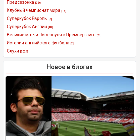
Предсезонка
[266]
Клубный чемпионат мира
[16]
Суперкубок Европы
[5]
Суперкубок Англии
[10]
Великие матчи Ливерпуля в Премьер-лиге
[20]
Истории английского футбола
[2]
Слухи
[2624]
Новое в блогах