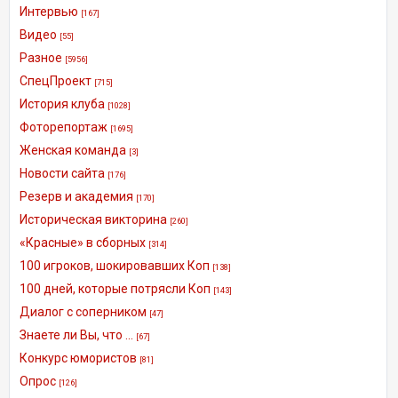
Интервью
[167]
Видео
[55]
Разное
[5956]
СпецПроект
[715]
История клуба
[1028]
Фоторепортаж
[1695]
Женская команда
[3]
Новости сайта
[176]
Резерв и академия
[170]
Историческая викторина
[260]
«Красные» в сборных
[314]
100 игроков, шокировавших Коп
[138]
100 дней, которые потрясли Коп
[143]
Диалог с соперником
[47]
Знаете ли Вы, что ...
[67]
Конкурс юмористов
[81]
Опрос
[126]