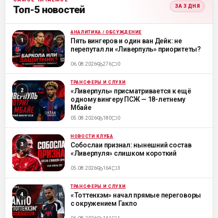
ЗА 3 ДНЯ
Топ-5 новостей
АНАЛИТИКА / ОБСУЖДЕНИЕ
ML
Пять вингеров и один ван Дейк: не
перепутал ли «Ливерпуль» приоритеты?
06.08.2026
276
0
ТРАНСФЕРЫ И СЛУХИ
ML
«Ливерпуль» присматривается к ещё
одному вингеру ПСЖ — 18-летнему
Мбайе
05.08.2026
180
0
НОВОСТИ КЛУБА
ML
Собослаи признал: нынешний состав
«Ливерпуля» слишком короткий
05.08.2026
164
3
ТРАНСФЕРЫ И СЛУХИ
ML
«Тоттенхэм» начал прямые переговоры
с окружением Гакпо