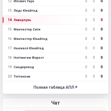
12
0
0
0
Ипсвич Таун
13
0
0
0
Лидс Юнайтед
14
0
0
0
Ливерпуль
15
0
0
0
Манчестер Сити
16
0
0
0
Манчестер Юнайтед
17
0
0
0
Ньюкасл Юнайтед
18
0
0
0
Ноттингем Форест
19
0
0
0
Сандерленд
20
0
0
0
Тоттенхэм
Полная таблица АПЛ
↗
Чат