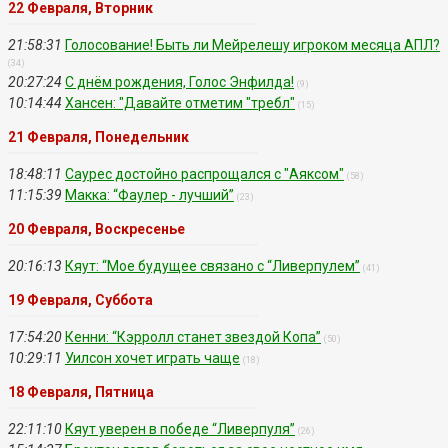
22 Февраля, Вторник
21:58:31
Голосование! Быть ли Мейрелешу игроком месяца АПЛ?
(34)
20:27:24
С днём рождения, Голос Энфилда!
(9)
10:14:44
Хансен: "Давайте отметим "требл"
(15)
21 Февраля, Понедельник
18:48:11
Саурес достойно распрощался с "Аяксом"
(58)
11:15:39
Макка: “Фаулер - лучший”
(23)
20 Февраля, Воскресенье
20:16:13
Кяут: “Мое будущее связано с “Ливерпулем”
(41)
19 Февраля, Суббота
17:54:20
Кенни: “Кэрролл станет звездой Копа”
(50)
10:29:11
Уилсон хочет играть чаще
(18)
18 Февраля, Пятница
22:11:10
Кяут уверен в победе “Ливерпуля”
(26)