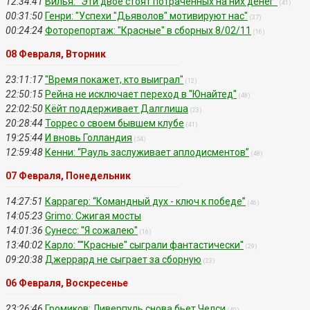
12:34:41
Вилья: “Эти двое стоят потраченных на них денег”
(41)
00:31:50
Генри: "Успехи "Дьяволов" мотивируют нас"
(37)
00:24:24
Фоторепортаж: "Красные" в сборных 8/02/11
(16)
08 Февраля, Вторник
23:11:17
"Время покажет, кто выиграл"
(12)
22:50:15
Рейна не исключает переход в ''Юнайтед''
(48)
22:02:50
Кёйт поддерживает Далглиша
(23)
20:28:44
Торрес о своем бывшем клубе
(41)
19:25:44
И вновь Голландия
(54)
12:59:48
Кенни: “Рауль заслуживает аплодисментов”
(48)
07 Февраля, Понедельник
14:27:51
Каррагер: “Командный дух - ключ к победе”
(46)
14:05:23
Grimo: Сжигая мосты
14:01:36
Сунесс: ''Я сожалею''
(16)
13:40:02
Карло: ''''Красные'' сыграли фантастически''
(29)
09:20:38
Джеррард не сыграет за сборную
(23)
06 Февраля, Воскресенье
23:26:46
Громиков: Ливерпуль снова бьет Челси