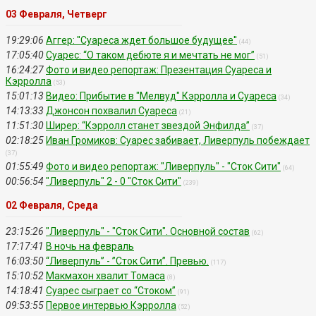
03 Февраля, Четверг
19:29:06
Аггер: ''Суареса ждет большое будущее''
(44)
17:05:40
Суарес: “О таком дебюте я и мечтать не мог”
(51)
16:24:27
Фото и видео репортаж: Презентация Суареса и
Кэрролла
(53)
15:01:13
Видео: Прибытие в "Мелвуд" Кэрролла и Суареса
(34)
14:13:33
Джонсон похвалил Суареса
(21)
11:51:30
Ширер: “Кэрролл станет звездой Энфилда”
(37)
02:18:25
Иван Громиков: Суарес забивает, Ливерпуль побеждает
(37)
01:55:49
Фото и видео репортаж: "Ливерпуль" - "Сток Сити"
(64)
00:56:54
"Ливерпуль" 2 - 0 "Сток Сити"
(239)
02 Февраля, Среда
23:15:26
"Ливерпуль" - "Сток Сити". Основной состав
(62)
17:17:41
В ночь на февраль
16:03:50
“Ливерпуль” - ”Сток Сити”. Превью.
(117)
15:10:52
Макмахон хвалит Томаса
(8)
14:18:41
Суарес сыграет со “Стоком”
(91)
09:53:55
Первое интервью Кэрролла
(52)