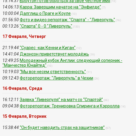
15:14:37
Броутон готов бороться за свое честное имя
(13)
14:06:13
Карра: Завершим начатое на "Энфилде"
(7)
10:00:04
Далглиш о Праге и Коуле
(13)
01:56:50
Фото и видео репортаж: "Спарта" - "Ливерпуль"
(16)
00:13:26
"Спарта" 0 - 0 "Ливерпуль"
(133)
17 Февраля, Четверг
21:19:44
"Суарес -как Кенни и Киган"
(12)
14:41:04
Джонсон приветствует молодёжь
(19)
12:49:25
Молодежный кубок Англии: следующий соперник -
"Манчестер Юнайтед"
(10)
10:19:03
“Мы все несем ответственность”
(11)
09:12:43
Фоторепортаж: "Ливерпуль" в Чехии
(26)
16 Февраля, Среда
16:12:11
Заявка “Ливерпуля” на матч со “Спартой”
(66)
09:04:38
Фоторепортаж: Тренировка Спиринга и Кэрролла
(14)
15 Февраля, Вторник
15:38:44
“Он будет наводить страх на защитников”
(67)