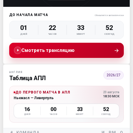
ДО НАЧАЛА МАТЧА
Обновляется автоматически
01
22
33
51
ДНЕЙ
ЧАСОВ
МИНУТ
СЕКУНД
→
Смотреть трансляцию
АНГЛИЯ
2026/27
Таблица АПЛ
ДО ПЕРВОГО МАТЧА В АПЛ
23 августа
18:30 МСК
Ньюкасл — Ливерпуль
16
00
33
51
ДНЕЙ
ЧАСОВ
МИНУТ
СЕКУНД
#
КОМАНДА
И
РМ
О