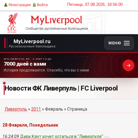
Пятница, 07.08.2026, 18:56:00
Регистрация
Войти
MyLiverpool.ru
МЕНЮ
700
Русскоязычные болельщики
MYLIVERPOOL.RU · С 2007 ГОДА
7000 дней с вами
История продолжается. Спасибо, что вы с нами.
Новости ФК Ливерпуль | FC Liverpool
Ливерпуль
»
2011
»
Февраль
» Страница
28 Февраля, Понедельник
16:24:09
Дирк Кяут хочет остаться в "Ливерпуле"
(33)