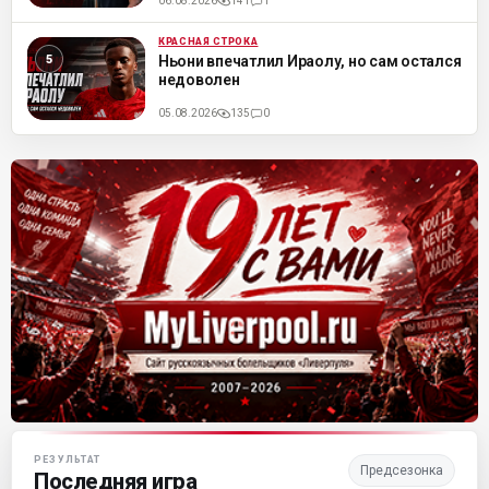
06.08.2026
141
1
КРАСНАЯ СТРОКА
ML
Ньони впечатлил Ираолу, но сам остался
недоволен
05.08.2026
135
0
Матч-центр «Ливерпуля»
РЕЗУЛЬТАТ
Предсезонка
Последняя игра