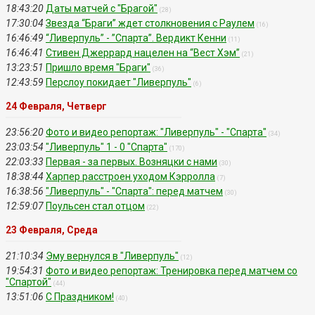
18:43:20
Даты матчей с "Брагой"
(28)
17:30:04
Звезда “Браги” ждет столкновения с Раулем
(16)
16:46:49
“Ливерпуль” - ”Спарта”. Вердикт Кенни
(11)
16:46:41
Стивен Джеррард нацелен на “Вест Хэм”
(21)
13:23:51
Пришло время "Браги"
(36)
12:43:59
Перслоу покидает "Ливерпуль"
(6)
24 Февраля, Четверг
23:56:20
Фото и видео репортаж: "Ливерпуль" - "Спарта"
(34)
23:03:54
"Ливерпуль" 1 - 0 "Спарта"
(170)
22:03:33
Первая - за первых. Возняцки с нами
(30)
18:38:44
Харпер расстроен уходом Кэрролла
(7)
16:38:56
"Ливерпуль" - "Спарта": перед матчем
(30)
12:59:07
Поульсен стал отцом
(22)
23 Февраля, Среда
21:10:34
Эму вернулся в "Ливерпуль"
(12)
19:54:31
Фото и видео репортаж: Тренировка перед матчем со
"Спартой"
(44)
13:51:06
С Праздником!
(40)