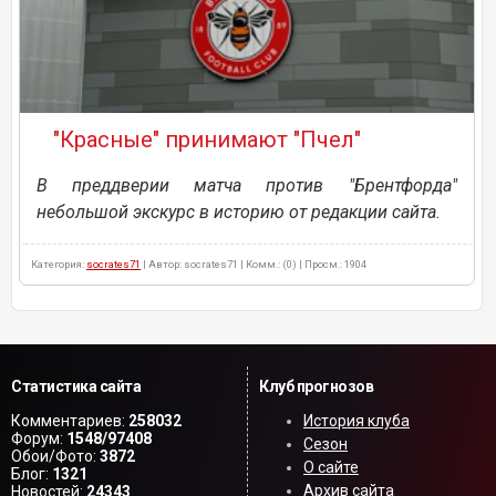
"Красные" принимают "Пчел"
В преддверии матча против "Брентфорда"
небольшой экскурс в историю от редакции сайта.
Категория:
socrates71
| Автор: socrates71 | Комм.: (0) | Просм.: 1904
Статистика сайта
Клуб прогнозов
Комментариев:
258032
История клуба
Форум:
1548/97408
Сезон
Обои/Фото:
3872
О сайте
Блог:
1321
Архив сайта
Новостей:
24343