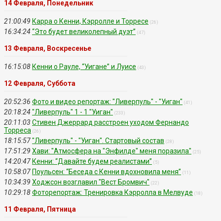
14 Февраля, Понедельник
21:00:49
Карра о Кенни, Кэрролле и Торресе
(26)
16:34:24
“Это будет великолепный дуэт”
(47)
13 Февраля, Воскресенье
16:15:08
Кенни о Рауле, “Уигане” и Луисе
(43)
12 Февраля, Суббота
20:52:36
Фото и видео репортаж: "Ливерпуль" - "Уиган"
(41)
20:18:24
"Ливерпуль" 1 - 1 "Уиган"
(233)
20:11:03
Стивен Джеррард расстроен уходом Фернандо
Торреса
(26)
18:15:57
"Ливерпуль" - "Уиган". Стартовый состав
(28)
17:51:29
Хави: "Атмосфера на "Энфилде" меня поразила"
(25)
14:20:47
Кенни: “Давайте будем реалистами”
(5)
10:58:07
Поульсен: “Беседа с Кенни вдохновила меня”
(11)
10:34:39
Ходжсон возглавил "Вест Бромвич"
(22)
10:29:18
Фоторепортаж: Тренировка Кэрролла в Мелвуде
(18)
11 Февраля, Пятница