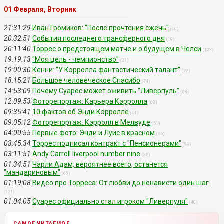
01 Февраля, Вторник
21:31:29
Иван Громиков: "После прочтения сжечь"
(50)
20:32:51
События последнего трансферного дня
(19)
20:11:40
Торрес о предстоящем матче и о будущем в Челси
(123)
19:19:13
"Моя цель - чемпионство"
(31)
19:00:30
Кенни: “У Кэрролла фантастический талант”
(72)
18:15:21
Большое человеческое Спасибо
(74)
14:53:09
Почему Суарес может оживить “Ливерпуль”
(68)
12:09:53
Фоторепортаж: Карьера Кэрролла
(68)
09:35:41
10 фактов об Энди Кэрролле
(51)
09:05:12
Фоторепортаж: Кэрролл в Мелвуде
(51)
04:00:55
Первые фото: Энди и Луис в красном
(55)
03:45:34
Торрес подписал контракт с "Пенсионерами"
(98)
03:11:51
Andy Carroll liverpool number nine
(35)
01:34:51
Чарли Адам, вероятнее всего, останется
"мандариновым"
(68)
01:19:08
Видео про Торреса: От любви до ненависти один шаг
(121)
01:04:05
Суарес официально стал игроком "Ливерпуля"
(40)
САМОЕ ЧИТАЕМОЕ