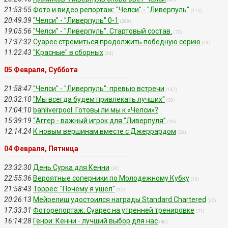
(40)
21:53:55
Фото и видео репортаж: "Челси" - "Ливерпуль"
(115)
20:49:39
"Челси" - "Ливерпуль" 0-1
(289)
19:05:56
"Челси" - "Ливерпуль". Стартовый состав.
(72)
17:37:32
Суарес стремиться продолжить победную серию
(13)
11:22:43
"Красные" в сборных
(24)
05 Февраля, Суббота
21:58:47
"Челси" - "Ливерпуль": превью встречи
(147)
20:32:10
"Мы всегда будем привлекать лучших"
(38)
17:04:10
bahliverpool: Готовы ли мы к «Челси»?
15:39:19
“Аггер - важный игрок для “Ливерпуля”
(18)
12:14:24
К новым вершинам вместе с Джеррардом
(26)
04 Февраля, Пятница
23:32:30
День Сурка для Кенни
(34)
22:55:36
Вероятные соперники по Молодежному Кубку
(13)
21:58:43
Торрес: "Почему я ушел"
(92)
20:26:13
Мейрелиш удостоился награды Standard Chartered
(32)
17:33:31
Фоторепортаж: Суарес на утренней тренировке
(71)
16:14:28
Генри: Кенни - лучший выбор для нас
(46)