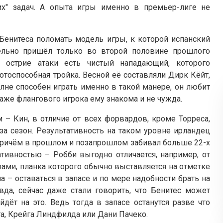
х" задач. А опыта игры именно в премьер-лиге не
 Бенитеса поломать модель игры, к которой испанский
тельно пришёл только во второй половине прошлого
а острие атаки есть чистый нападающий, которого
тоспособная тройка. Весной её составляли Дирк Кёйт,
лне способен играть именно в такой манере, он любит
даже флангового игрока ему знакома и не чужда.
м – Кин, в отличие от всех форвардов, кроме Торреса,
 за сезон. Результативность на таком уровне ирландец
причём в прошлом и позапрошлом забивал больше 22-х
ативностью – Робби выгодно отличается, например, от
ми, планка которого обычно выставляется на отметке
а – оставаться в запасе и по мере надобности брать на
вда, сейчас даже стали говорить, что Бенитес может
йдёт на это. Ведь тогда в запасе останутся разве что
а, Крейга Линдфилда или Дани Пачеко.