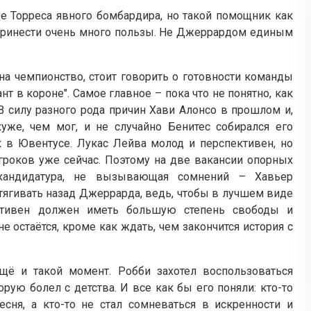
це Торреса явного бомбардира, но такой помощник как
 принести очень много пользы. Не Джеррардом единым
а чемпионство, стоит говорить о готовности команды
т в короне". Самое главное – пока что не понятно, как
В силу разного рода причин Хави Алонсо в прошлом и,
уже, чем мог, и не случайно Бенитес собирался его
к в Ювентусе. Лукас Лейва молод и перспективен, но
гроков уже сейчас. Поэтому на две вакансии опорных
 кандидатура, не вызывающая сомнений – Хавьер
ттягивать назад Джеррарда, ведь, чтобы в лучшем виде
 Стивен должен иметь большую степень свободы и
не остаётся, кроме как ждать, чем закончится история с
щё и такой момент. Робби захотел воспользоваться
рую болел с детства. И все как бы его поняли: кто-то
сня, а кто-то не стал сомневаться в искренности и