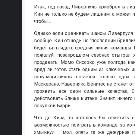
Итак, год назад Ливерпуль приобрёл в ли
Кин не только не будем лишним, а может
чтобы…
Однако если оценивать шансы Ливерпуля н
вообще. Кин отнюдь не "последний бриллиан
будет выглядеть средняя линия команды. 
пожалуй, позапрошлом сезонах отыграл х
продавать. Момо Сиссоко уже полгода ка
вряд ли готов стать одним из ключевых и
полузащитников остаётся только одна
Маскерано. Наверняка Бенитес не станет о
проявить все свои сильные качества,
действовать ближе к атаке. Значит, ничего 
покупкой Барри.
Что до Кина, то хотелось бы отметить е
возможностью поиграть в команде, за кото
хмыкнул – мол, опять та же дежурная пе