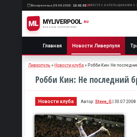
Воскресенье,
09.08.2026
12:41:02
ВМЕСТЕ С БОЛЕЛЬЩИКАМИ С 
MYLIVERPOOL
ML
.RU
RUSSIAN SUPPORTERS
Главная
Новости Ливерпуля
Тр
Ливерпуль
»
Новости клуба
» Робби Кин: Не последн
Робби Кин: Не последний 
Новости клуба
Автор:
Steve_G
| 30.07.2008