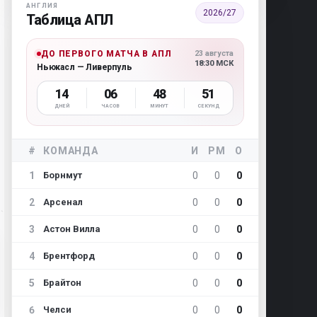
АНГЛИЯ
2026/27
Таблица АПЛ
ДО ПЕРВОГО МАТЧА В АПЛ
23 августа
18:30 МСК
Ньюкасл — Ливерпуль
14
06
48
50
ДНЕЙ
ЧАСОВ
МИНУТ
СЕКУНД
#
КОМАНДА
И
РМ
О
1
0
0
0
Борнмут
2
0
0
0
Арсенал
3
0
0
0
Астон Вилла
4
0
0
0
Брентфорд
5
0
0
0
Брайтон
6
0
0
0
Челси