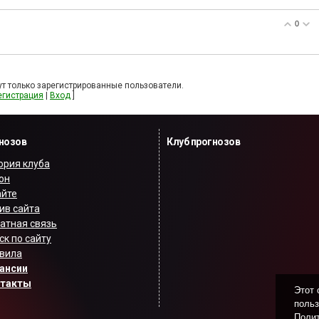
0
т только зарегистрированные пользователи.
егистрация
|
Вход
]
гнозов
Клуб прогнозов
ория клуба
он
айте
ив сайта
атная связь
ск по сайту
вила
ансии
нтакты
Этот 
польз
Полит