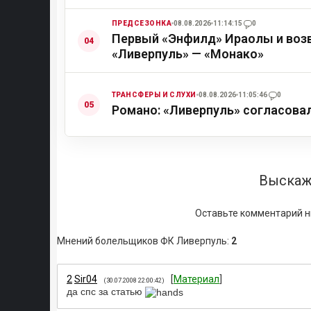
ПРЕДСЕЗОНКА
08.08.2026
11:14:15
0
Первый «Энфилд» Ираолы и возв
«Ливерпуль» — «Монако»
ТРАНСФЕРЫ И СЛУХИ
08.08.2026
11:05:46
0
Романо: «Ливерпуль» согласова
Выскаж
Оставьте комментарий н
Мнений болельщиков ФК Ливерпуль
:
2
2
Sir04
[
Материал
]
(30.07.2008 22:00:42)
да спс за статью