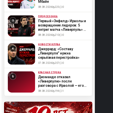
Мбайе
08.08.2026
225
0
ПРЕДСЕЗОНКА
ML
Первый «Энфилд» Ираолы и
возвращение лидеров: 5
интриг матча «Ливерпуль» —
«Монако»
08.08.2026
210
0
НОВОСТИ КЛУБА
ML
Джеррард: «Составу
„Ливерпуля“ нужна
серьёзная перестройка»
07.08.2026
207
0
КРАСНАЯ СТРОКА
ML
Диоманде отказал
«Ливерпулю» после
разговора с Ираолой — его
смутил «переходный сезон»
08.08.2026
194
1