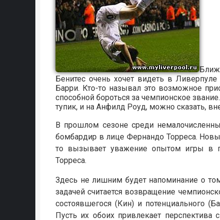
Ближе
Бенитес очень хочет видеть в Ливерпуле
Барри. Кто-то называл это возможное пр
способной бороться за чемпионское звани
тупик, и на Анфилд Роуд, можно сказать, в
В прошлом сезоне среди немалочисленн
бомбардир в лице Фернандо Торреса. Новый
то вызывает уважение опытом игры в п
Торреса.
Здесь не лишним будет напоминание о том
задачей считается возвращение чемпионск
состоявшегося (Кин) и потенциального (Б
Пусть их обоих привлекает перспектива 