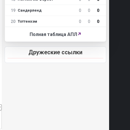
19
0
0
0
Сандерленд
20
0
0
0
Тоттенхэм
Полная таблица АПЛ
↗
Дружеские ссылки