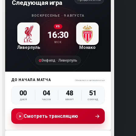
Следующая игра
ВОСКРЕСЕНЬЕ · 9 АВГУСТА
VS
16:30
МСК
Ливерпуль
Монако
Энфилд · Ливерпуль
ДО НАЧАЛА МАТЧА
Обновляется автоматически
00
04
48
50
ДНЕЙ
ЧАСОВ
МИНУТ
СЕКУНД
→
Смотреть трансляцию