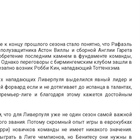
 к концу прошлого сезона стало понятно, что Рафаэль
 полузащитника Астон Виллы и сборной Англии Гарета
иобретение последним камнем в фундаменте команды,
е. Однако переговоры с бирмингемским клубом зашли в
незапно возник Робби Кин, нападающий Тоттенхэма.
ых нападающих Ливерпуля выделился явный лидер и
 форвард если и не дотягивает до испанца в талантах,
ремьер-лиге и благодаря этому кажется достойным
, что для Ливерпуля уже не один сезон самой важной
ого звания. Потому скромный опыт игры в еврокубках
арри) новичков команды не имеет никакого значения.
сыграть в Лиге чемпионов, но Бенитесу они нужны в