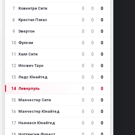
7
0
0
0
Ковентри Сити
8
0
0
0
Кристал Пэлас
9
0
0
0
Эвертон
10
0
0
0
Фулхэм
11
0
0
0
Халл Сити
12
0
0
0
Ипсвич Таун
13
0
0
0
Лидс Юнайтед
14
0
0
0
Ливерпуль
15
0
0
0
Манчестер Сити
16
0
0
0
Манчестер Юнайтед
17
0
0
0
Ньюкасл Юнайтед
18
0
0
0
Ноттингем Форест