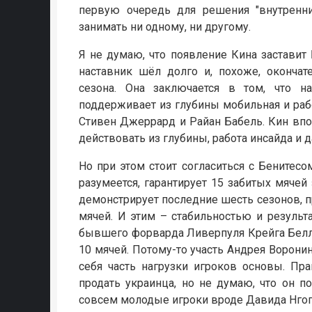
первую очередь для решения "внутренни
занимать ни одному, ни другому.
Я не думаю, что появление Кина заставит
наставник шёл долго и, похоже, оконча
сезона. Она заключается в том, что н
поддерживает из глубины мобильная и рабо
Стивен Джеррард и Райан Бабель. Кин впо
действовать из глубины, работа инсайда и 
Но при этом стоит согласиться с Бенитесо
разумеется, гарантирует 15 забитых мячей
демонстрирует последние шесть сезонов, 
мячей. И этим – стабильностью и результ
бывшего форварда Ливерпуля Крейга Белла
10 мячей. Потому-то участь Андрея Воронин
себя часть нагрузки игроков основы. Пра
продать украинца, но не думаю, что он по
совсем молодые игроки вроде Давида Нгог