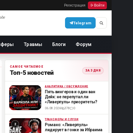
Регистрация
Войти
где
Telegram
сферы
Травмы
Блоги
Форум
САМОЕ ЧИТАЕМОЕ
ЗА 3 ДНЯ
Топ-5 новостей
АНАЛИТИКА / ОБСУЖДЕНИЕ
ML
Пять вингеров и один ван
Дейк: не перепутал ли
«Ливерпуль» приоритеты?
06.08.2026
378
0
ТРАНСФЕРЫ И СЛУХИ
ML
Романо: «Ливерпуль»
лидирует в гонке за Ибраима