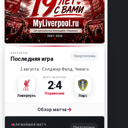
Матч-центр «Ливерпуля»
РЕЗУЛЬТАТ
Предсезонка
Последняя игра
2 августа · Солджер Филд, Чикаго
МАТЧ ОКОНЧЕН
2
4
:
Поражение
Ливерпуль
Лидс
→
Обзор матча
БЛИЖАЙШИЙ МАТЧ
Предсезонка