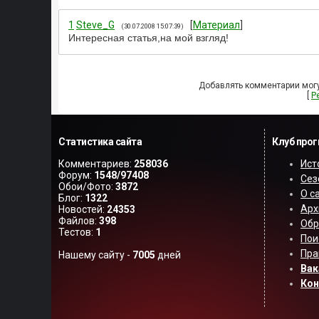
1
Steve_G
[
Материал
]
(30.07.2008 15:07:39)
Интересная статья,на мой взгляд!
Добавлять комментарии могу
[
Р
Статистика сайта
Клуб про
Комментариев:
258036
Ист
Форум:
1548/97408
Сез
Обои/Фото:
3872
О с
Блог:
1322
Арх
Новостей:
24353
Файлов:
398
Обр
Тестов:
1
Пои
Пра
Нашему сайту -
7005
дней
Вак
Ко