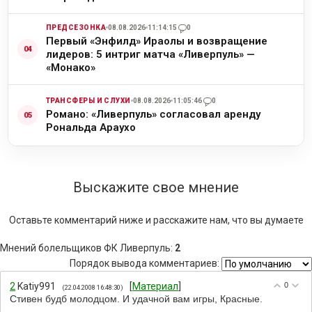
ПРЕДСЕЗОНКА
08.08.2026
11:14:15
0
Первый «Энфилд» Ираолы и возвращение
лидеров: 5 интриг матча «Ливерпуль» —
«Монако»
ТРАНСФЕРЫ И СЛУХИ
08.08.2026
11:05:46
0
Романо: «Ливерпуль» согласовал аренду
Рональда Араухо
Выскажите свое мнение
Оставьте комментарий ниже и расскажите нам, что вы думаете
Мнений болельщиков ФК Ливерпуль
:
2
Порядок вывода комментариев:
2
Katiy991
[
Материал
]
0
(22.04.2008 16:48:30)
Стивен будб молодцом. И удачной вам игры, Красные.