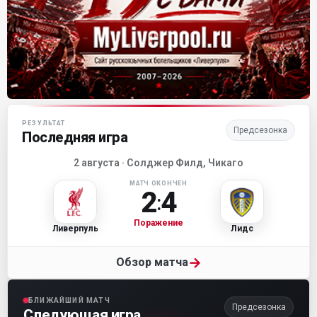
Матч-центр «Ливерпуля»
РЕЗУЛЬТАТ
Предсезонка
Последняя игра
2 августа · Солджер Филд, Чикаго
МАТЧ ОКОНЧЕН
2
4
:
Поражение
Ливерпуль
Лидс
→
Обзор матча
БЛИЖАЙШИЙ МАТЧ
Предсезонка
Следующая игра