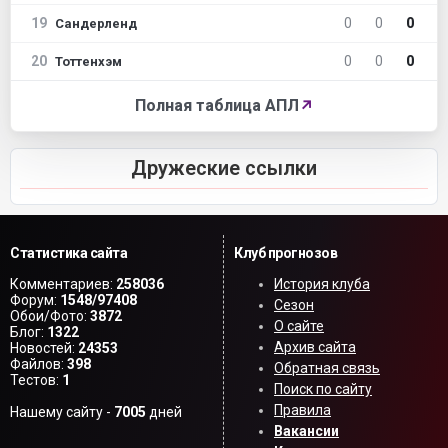
19
0
0
0
Сандерленд
20
0
0
0
Тоттенхэм
Полная таблица АПЛ
↗
Дружеские ссылки
Статистика сайта
Клуб прогнозов
Комментариев:
258036
История клуба
Форум:
1548/97408
Сезон
Обои/Фото:
3872
О сайте
Блог:
1322
Архив сайта
Новостей:
24353
Файлов:
398
Обратная связь
Тестов:
1
Поиск по сайту
Правила
Нашему сайту -
7005
дней
Вакансии