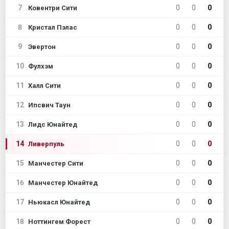
7
0
0
0
Ковентри Сити
8
0
0
0
Кристал Пэлас
9
0
0
0
Эвертон
10
0
0
0
Фулхэм
11
0
0
0
Халл Сити
12
0
0
0
Ипсвич Таун
13
0
0
0
Лидс Юнайтед
14
0
0
0
Ливерпуль
15
0
0
0
Манчестер Сити
16
0
0
0
Манчестер Юнайтед
17
0
0
0
Ньюкасл Юнайтед
18
0
0
0
Ноттингем Форест