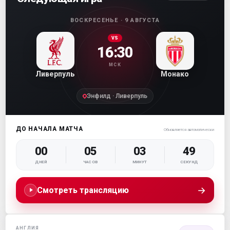
ВОСКРЕСЕНЬЕ · 9 АВГУСТА
VS
16:30
МСК
Ливерпуль
Монако
Энфилд · Ливерпуль
ДО НАЧАЛА МАТЧА
Обновляется автоматически
00
05
03
49
ДНЕЙ
ЧАСОВ
МИНУТ
СЕКУНД
→
Смотреть трансляцию
АНГЛИЯ