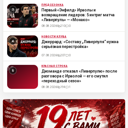
ПРЕДСЕЗОНКА
ML
Первый «Энфилд» Ираолы и
возвращение лидеров: 5 интриг матча
«Ливерпуль» — «Монако»
08.08.2026
210
0
НОВОСТИ КЛУБА
ML
Джеррард: «Составу „Ливерпуля“ нужна
серьёзная перестройка»
07.08.2026
207
0
КРАСНАЯ СТРОКА
ML
Диоманде отказал «Ливерпулю» после
разговора с Ираолой — его смутил
«переходный сезон»
08.08.2026
194
1