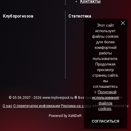
Контакты
Клуб прогнозов
Статистика
Этот сайт
использует
файлы cookies
для более
комфортной
работы
пользователя.
Продолжая
просмотр
страниц сайта,
вы
соглашаетесь
с
Политикой
использования
© 05.06.2007 - 2026 www.myliverpool.ru ® Все права защищены. 18+
файлов
О нас
О перепечатке информации
Реклама на сайте
admin@myliverpool.ru
cookies
.
Powered by XaNDeR.
СОГЛАСИТЬСЯ