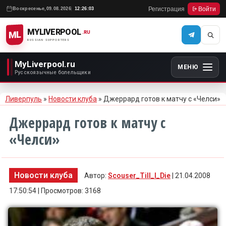
Регистрация
Войти
Воскресенье,
09.08.2026
12:26:03
MYLIVERPOOL
ML
.RU
RUSSIAN SUPPORTERS
MyLiverpool.ru
МЕНЮ
Русскоязычные болельщики
Ливерпуль
»
Новости клуба
» Джеррард готов к матчу с «Челси»
Джеррард готов к матчу с
«Челси»
Новости клуба
Автор:
Scouser_Till_I_Die
| 21.04.2008
17:50:54 | Просмотров: 3168