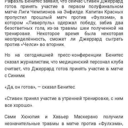
Рафаэль Бенитес заявил, что сейчас Стивен Джеррард
готов принять участие в первом полуфинальном
матче Лиги Чемпионов на Энфилде. Капитан Красных
пропустил прошлый матч против «Фулхэма», в
котором «Ливерпуль» одержал победу, забив два
безответных гола, из-за травмы шеи полученной на
тренировке. Некоторое время была некоторая
неопределённость, сможет ли Джеррард сыграть
против «Челси» во вторник.
Но на сегодняшней пресс-конференции Бенитес
сказал журналистам, что медицинский персонал клуба
считает, что Джеррард готов принять участие в матче
с Синими.
«Да, он готов», — сказал Бенитес.
«Стивен принял участие в утренней тренировке, с ним
все хорошо».
Сами Хююпия и Хавьер Маскерано получили
незначительные травмы в матче против «Фулхэма»,