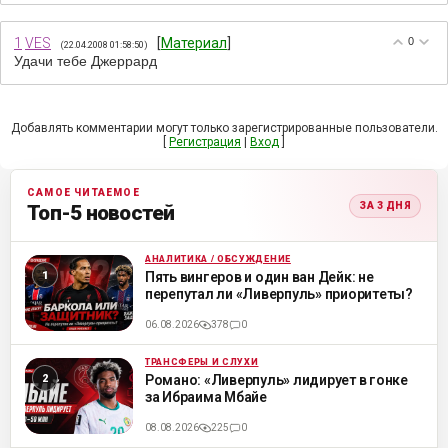
1
VES
[
Материал
]
0
(22.04.2008 01:58:50)
Удачи тебе Джеррард
Добавлять комментарии могут только зарегистрированные пользователи.
[
Регистрация
|
Вход
]
САМОЕ ЧИТАЕМОЕ
ЗА 3 ДНЯ
Топ-5 новостей
АНАЛИТИКА / ОБСУЖДЕНИЕ
ML
Пять вингеров и один ван Дейк: не
перепутал ли «Ливерпуль» приоритеты?
06.08.2026
378
0
ТРАНСФЕРЫ И СЛУХИ
ML
Романо: «Ливерпуль» лидирует в гонке
за Ибраима Мбайе
08.08.2026
225
0