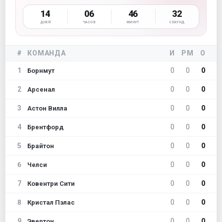
14
06
46
31
ДНЕЙ
ЧАСОВ
МИНУТ
СЕКУНД
#
КОМАНДА
И
РМ
О
1
0
0
0
Борнмут
2
0
0
0
Арсенал
3
0
0
0
Астон Вилла
4
0
0
0
Брентфорд
5
0
0
0
Брайтон
6
0
0
0
Челси
7
0
0
0
Ковентри Сити
8
0
0
0
Кристал Пэлас
9
0
0
0
Эвертон