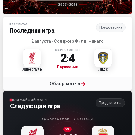
Матч-центр «Ливерпуля»
РЕЗУЛЬТАТ
Предсезонка
Последняя игра
2 августа · Солджер Филд, Чикаго
МАТЧ ОКОНЧЕН
2
4
:
Поражение
Ливерпуль
Лидс
→
Обзор матча
БЛИЖАЙШИЙ МАТЧ
Предсезонка
Следующая игра
ВОСКРЕСЕНЬЕ · 9 АВГУСТА
VS