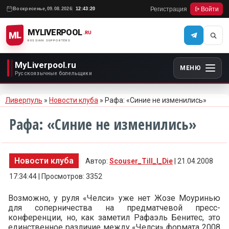
Регистрация
Войти
Воскресенье,
09.08.2026
12:43:20
MYLIVERPOOL
ML
.RU
RUSSIAN SUPPORTERS
MyLiverpool.ru
МЕНЮ
Русскоязычные болельщики
Ливерпуль
»
Новости клуба
» Рафа: «Синие не изменились»
Рафа: «Синие не изменились»
Новости клуба
Автор:
Scouser_Till_I_Die
| 21.04.2008
17:34:44 | Просмотров: 3352
Возможно, у руля «Челси» уже нет Жозе Моуринью
для соперничества на предматчевой пресс-
конференции, но, как заметил Рафаэль Бенитес, это
единственное различие между «Челси» формата 2008