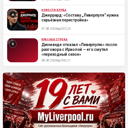
НОВОСТИ КЛУБА
ML
Джеррард: «Составу „Ливерпуля“ нужна
серьёзная перестройка»
07.08.2026
207
0
КРАСНАЯ СТРОКА
ML
Диоманде отказал «Ливерпулю» после
разговора с Ираолой — его смутил
«переходный сезон»
08.08.2026
194
1