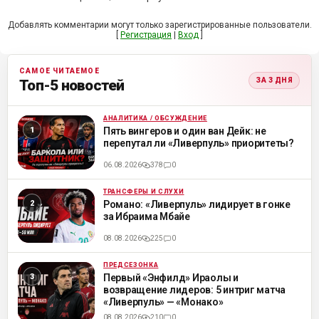
Добавлять комментарии могут только зарегистрированные пользователи.
[
Регистрация
|
Вход
]
САМОЕ ЧИТАЕМОЕ
ЗА 3 ДНЯ
Топ-5 новостей
АНАЛИТИКА / ОБСУЖДЕНИЕ
ML
Пять вингеров и один ван Дейк: не
перепутал ли «Ливерпуль» приоритеты?
06.08.2026
378
0
ТРАНСФЕРЫ И СЛУХИ
ML
Романо: «Ливерпуль» лидирует в гонке
за Ибраима Мбайе
08.08.2026
225
0
ПРЕДСЕЗОНКА
ML
Первый «Энфилд» Ираолы и
возвращение лидеров: 5 интриг матча
«Ливерпуль» — «Монако»
08.08.2026
210
0