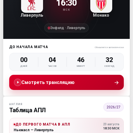
16:30
МСК
Ливерпуль
Монако
Энфилд · Ливерпуль
ДО НАЧАЛА МАТЧА
Обновляется автоматически
00
04
46
31
ДНЕЙ
ЧАСОВ
МИНУТ
СЕКУНД
→
Смотреть трансляцию
АНГЛИЯ
2026/27
Таблица АПЛ
ДО ПЕРВОГО МАТЧА В АПЛ
23 августа
18:30 МСК
Ньюкасл — Ливерпуль