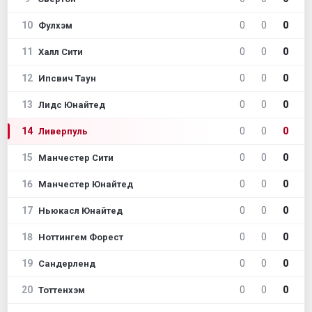
10
0
0
0
Фулхэм
11
0
0
0
Халл Сити
12
0
0
0
Ипсвич Таун
13
0
0
0
Лидс Юнайтед
14
0
0
0
Ливерпуль
15
0
0
0
Манчестер Сити
16
0
0
0
Манчестер Юнайтед
17
0
0
0
Ньюкасл Юнайтед
18
0
0
0
Ноттингем Форест
19
0
0
0
Сандерленд
20
0
0
0
Тоттенхэм