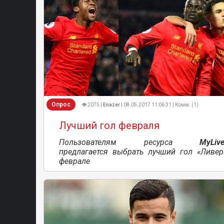
Опрос
👁 2075 |
Enazer
| 08.05.2017 11:06:31 | Комм. (1)
Лучший гол февраля
Пользователям ресурса
MyLive
предлагается выбрать лучший гол «Ливер
феврале