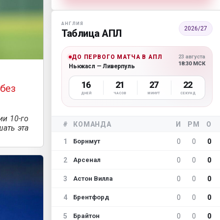
АНГЛИЯ
2026/27
Таблица АПЛ
ДО ПЕРВОГО МАТЧА В АПЛ
23 августа
18:30 МСК
Ньюкасл — Ливерпуль
16
21
27
20
 без
ДНЕЙ
ЧАСОВ
МИНУТ
СЕКУНД
ии 10-го
#
КОМАНДА
И
РМ
О
шать эта
1
0
0
0
Борнмут
2
0
0
0
Арсенал
3
0
0
0
Астон Вилла
4
0
0
0
Брентфорд
5
0
0
0
Брайтон