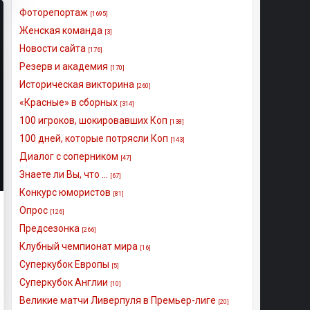
Фоторепортаж
[1695]
Женская команда
[3]
Новости сайта
[176]
Резерв и академия
[170]
Историческая викторина
[260]
«Красные» в сборных
[314]
100 игроков, шокировавших Коп
[138]
100 дней, которые потрясли Коп
[143]
Диалог с соперником
[47]
Знаете ли Вы, что ...
[67]
Конкурс юмористов
[81]
Опрос
[126]
Предсезонка
[266]
Клубный чемпионат мира
[16]
Суперкубок Европы
[5]
Суперкубок Англии
[10]
Великие матчи Ливерпуля в Премьер-лиге
[20]