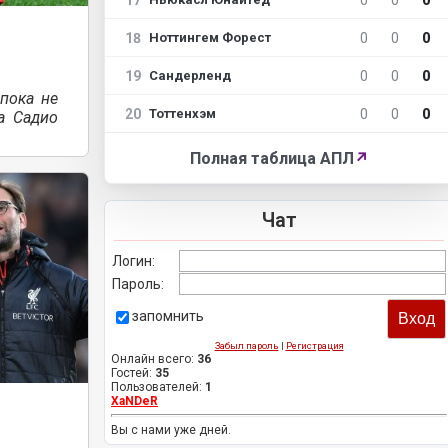
18
0
0
0
Ноттингем Форест
19
0
0
0
Сандерленд
 пока не
20
0
0
0
Тоттенхэм
а Садио
Полная таблица АПЛ
↗
Чат
Логин:
Пароль:
запомнить
Забыл пароль
|
Регистрация
Онлайн всего:
36
Гостей:
35
Пользователей:
1
XaNDeR
Вы с нами уже дней.