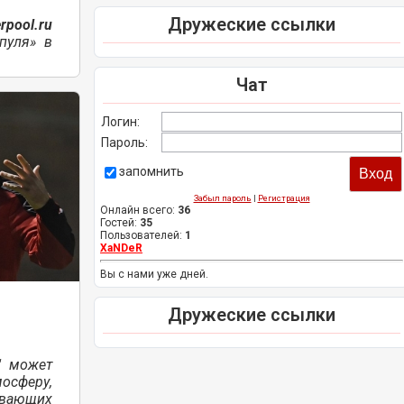
Дружеские ссылки
rpool.ru
пуля» в
Чат
Логин:
Пароль:
запомнить
Забыл пароль
|
Регистрация
Онлайн всего:
36
Гостей:
35
Пользователей:
1
XaNDeR
Вы с нами уже дней.
Дружеские ссылки
" может
мосферу,
вающих