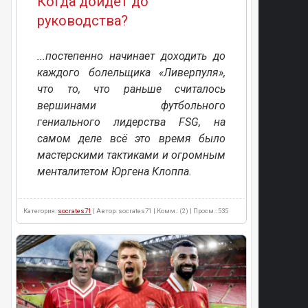
Когда дойдет до
руководства?
...постепенно начинает доходить до
каждого болельщика «Ливерпуля»,
что то, что раньше считалось
вершинами футбольного
гениального лидерства FSG, на
самом деле всё это время было
мастерскими тактиками и огромным
менталитетом Юргена Клоппа.
Категория:
socrates71
| Автор: socrates71 | Комм.: (2) | Просм.: 535