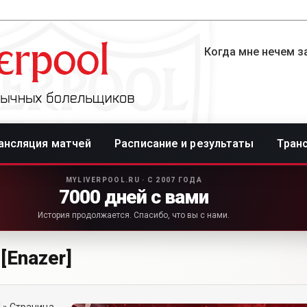
Когда мне нечем за
ансляция матчей
Расписание и результаты
Тран
MYLIVERPOOL.RU · С 2007 ГОДА
7000 дней с вами
История продолжается. Спасибо, что вы с нами.
[Enazer]