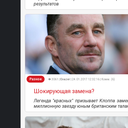
результатов
Разное
👁 3061 |
Enazer
| 24.01.2017 12:32:16 | Комм. (6)
Шокирующая замена?
Легенда "красных" призывает Клоппа заме
миллионную звезду юным британским тала