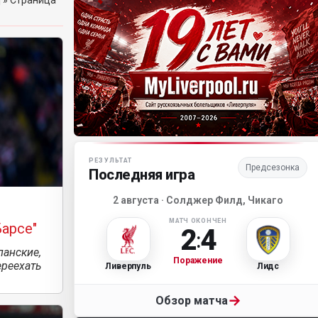
]
» Страница
Матч-центр «Ливерпуля»
РЕЗУЛЬТАТ
Предсезонка
Последняя игра
2 августа · Солджер Филд, Чикаго
МАТЧ ОКОНЧЕН
Барсе"
2
4
:
панские,
Поражение
ереехать
Ливерпуль
Лидс
→
Обзор матча