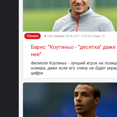
Разное
👁 1645 |
Enazer
| 28.04.2017 11:54:32 | Комм. (1)
Барнс: "Коутиньо - "десятка" даже
неё"
Филиппе Коутиньо - лучший игрок на позиц
номера, даже если его спину не будет укра
цифра