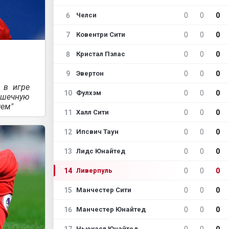
6
0
0
0
Челси
7
0
0
0
Ковентри Сити
8
0
0
0
Кристал Пэлас
9
0
0
0
Эвертон
 в игре
10
0
0
0
Фулхэм
ышечную
чем"
11
0
0
0
Халл Сити
12
0
0
0
Ипсвич Таун
13
0
0
0
Лидс Юнайтед
14
0
0
0
Ливерпуль
15
0
0
0
Манчестер Сити
16
0
0
0
Манчестер Юнайтед
17
0
0
0
Ньюкасл Юнайтед