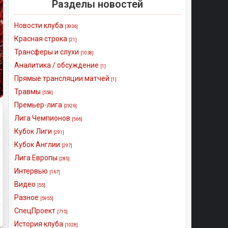
Разделы новостей
Новости клуба
[3936]
Красная строка
[21]
Трансферы и слухи
[1038]
Аналитика / обсуждение
[1]
Прямые трансляции матчей
[1]
Травмы
[558]
Премьер-лига
[2926]
Лига Чемпионов
[566]
Кубок Лиги
[291]
Кубок Англии
[297]
Лига Европы
[285]
Интервью
[167]
Видео
[55]
Разное
[5955]
СпецПроект
[715]
История клуба
[1028]