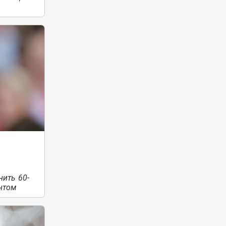
нить 60-
нтом