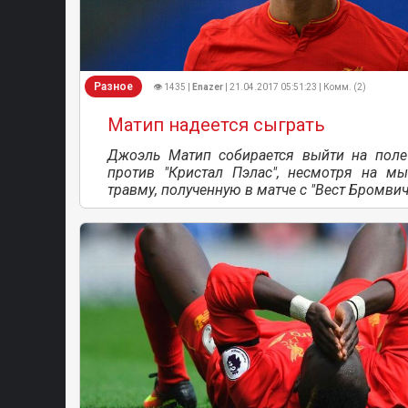
Разное
👁 1435 |
Enazer
| 21.04.2017 05:51:23 | Комм. (2)
Матип надеется сыграть
Джоэль Матип собирается выйти на поле
против "Кристал Пэлас", несмотря на м
травму, полученную в матче с "Вест Бромви