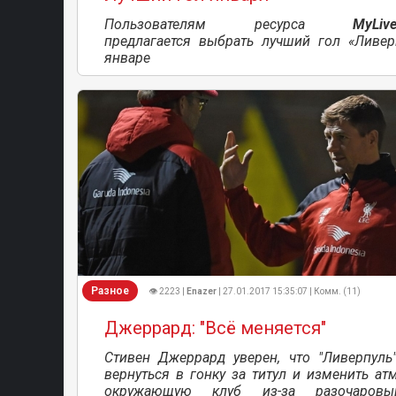
Пользователям ресурса
MyLive
предлагается выбрать лучший гол «Ливер
январе
Разное
👁 2223 |
Enazer
| 27.01.2017 15:35:07 | Комм. (11)
Джеррард: "Всё меняется"
Стивен Джеррард уверен, что "Ливерпуль
вернуться в гонку за титул и изменить ат
окружающую клуб из-за разочаровы