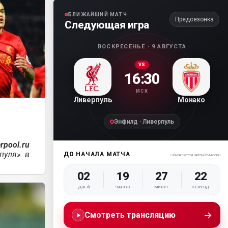
БЛИЖАЙШИЙ МАТЧ
Предсезонка
Следующая игра
ВОСКРЕСЕНЬЕ · 9 АВГУСТА
VS
16:30
МСК
Ливерпуль
Монако
Энфилд · Ливерпуль
rpool.ru
пуля» в
ДО НАЧАЛА МАТЧА
Обновляется автоматически
02
19
27
20
ДНЕЙ
ЧАСОВ
МИНУТ
СЕКУНД
→
Смотреть трансляцию