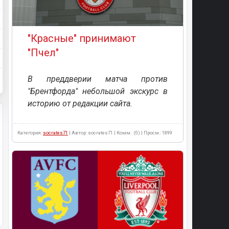
"Красные" принимают
"Пчел"
В преддверии матча против
"Брентфорда" небольшой экскурс в
историю от редакции сайта.
Категория:
socrates71
| Автор: socrates71 | Комм.: (0) | Просм.: 1899