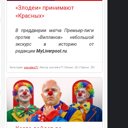
«Злодеи» принимают
«Красных»
В преддверии матча Премьер-лиги
против «Вилланов» небольшой
экскурс в историю от
редакции
MyLiverpool.ru
.
Категория:
socrates71
| Автор: socrates71 | Комм.: (0) | Просм.: 351