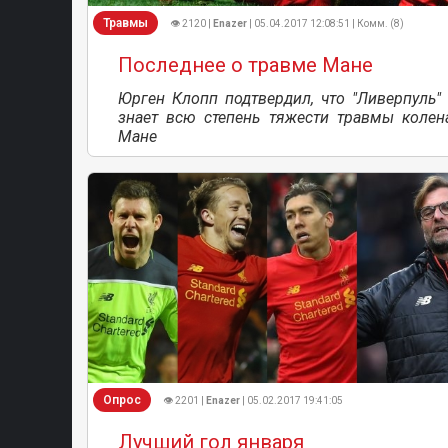
Травмы
👁 2120 |
Enazer
| 05.04.2017 12:08:51 | Комм. (8)
Последнее о травме Мане
Юрген Клопп подтвердил, что "Ливерпуль"
знает всю степень тяжести травмы колен
Мане
Опрос
👁 2201 |
Enazer
| 05.02.2017 19:41:05
Лучший гол января