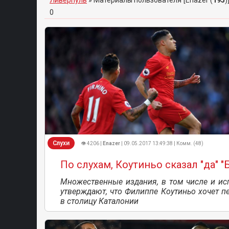
Ливерпуль
»
Материалы пользователя [Enazer (
195
)
0
Слухи
👁 4206 |
Enazer
| 09.05.2017 13:49:38 | Комм. (48)
По слухам, Коутиньо сказал "да" "
Множественные издания, в том числе и ис
утверждают, что Филиппе Коутиньо хочет п
в столицу Каталонии