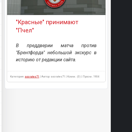
"Красные" принимают
"Пчел"
В преддверии матча против
"Брентфорда" небольшой экскурс в
историю от редакции сайта.
Категория:
socrates71
| Автор: socrates71 | Комм.: (0) | Просм.: 1904