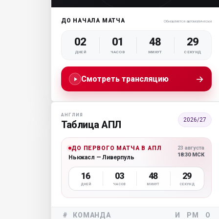
ДО НАЧАЛА МАТЧА
Обновляется автоматически
02
01
48
28
ДНЕЙ
ЧАСОВ
МИНУТ
СЕКУНД
→
Смотреть трансляцию
АНГЛИЯ
2026/27
Таблица АПЛ
ДО ПЕРВОГО МАТЧА В АПЛ
23 августа
18:30 МСК
Ньюкасл — Ливерпуль
16
03
48
28
ДНЕЙ
ЧАСОВ
МИНУТ
СЕКУНД
#
КОМАНДА
И
РМ
О