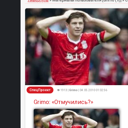
Ливерпуль
»
Материалы пользователя [Grimo (
1
)]
» С
СпецПроект
👁 1913 |
Grimo
| 04.05.2010 01:02:56
Grimo: «Отмучились?»