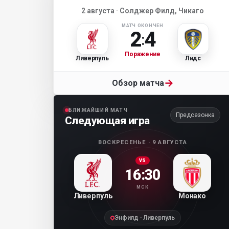
2 августа · Солджер Филд, Чикаго
МАТЧ ОКОНЧЕН
2
4
:
Поражение
Ливерпуль
Лидс
→
Обзор матча
БЛИЖАЙШИЙ МАТЧ
Предсезонка
Следующая игра
ВОСКРЕСЕНЬЕ · 9 АВГУСТА
VS
16:30
МСК
Ливерпуль
Монако
Энфилд · Ливерпуль