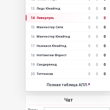
13
0
0
0
Лидс Юнайтед
14
0
0
0
Ливерпуль
15
0
0
0
Манчестер Сити
16
0
0
0
Манчестер Юнайтед
17
0
0
0
Ньюкасл Юнайтед
18
0
0
0
Ноттингем Форест
19
0
0
0
Сандерленд
20
0
0
0
Тоттенхэм
Полная таблица АПЛ
↗
Чат