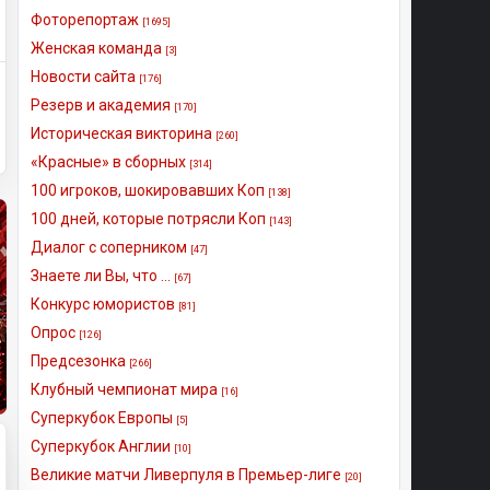
Фоторепортаж
[1695]
Женская команда
[3]
Новости сайта
[176]
Резерв и академия
[170]
Историческая викторина
[260]
«Красные» в сборных
[314]
100 игроков, шокировавших Коп
[138]
100 дней, которые потрясли Коп
[143]
Диалог с соперником
[47]
Знаете ли Вы, что ...
[67]
Конкурс юмористов
[81]
Опрос
[126]
Предсезонка
[266]
Клубный чемпионат мира
[16]
Суперкубок Европы
[5]
Суперкубок Англии
[10]
Великие матчи Ливерпуля в Премьер-лиге
[20]