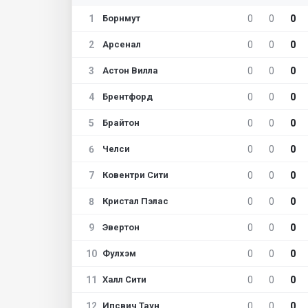
1
0
0
0
Борнмут
2
0
0
0
Арсенал
3
0
0
0
Астон Вилла
4
0
0
0
Брентфорд
5
0
0
0
Брайтон
6
0
0
0
Челси
7
0
0
0
Ковентри Сити
8
0
0
0
Кристал Пэлас
9
0
0
0
Эвертон
10
0
0
0
Фулхэм
11
0
0
0
Халл Сити
12
0
0
0
Ипсвич Таун