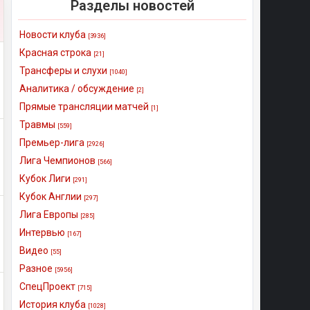
Разделы новостей
Новости клуба
[3936]
Красная строка
[21]
Трансферы и слухи
[1040]
Аналитика / обсуждение
[2]
Прямые трансляции матчей
[1]
Травмы
[559]
Премьер-лига
[2926]
Лига Чемпионов
[566]
Кубок Лиги
[291]
Кубок Англии
[297]
Лига Европы
[285]
Интервью
[167]
Видео
[55]
Разное
[5956]
СпецПроект
[715]
История клуба
[1028]