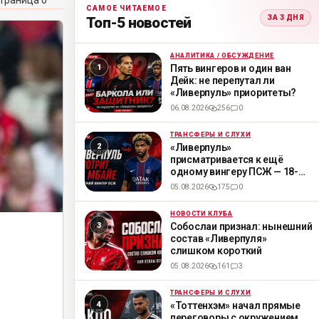
траница 0
САМОЕ ЧИТАЕМОЕ
ЗА 3 ДНЯ
Топ-5 новостей
АНАЛИТИКА / ОБСУЖДЕНИЕ
ML
Пять вингеров и один ван
Дейк: не перепутал ли
«Ливерпуль» приоритеты?
06.08.2026
256
0
ТРАНСФЕРЫ И СЛУХИ
ML
«Ливерпуль»
присматривается к ещё
одному вингеру ПСЖ — 18-
летнему Мбайе
05.08.2026
175
0
НОВОСТИ КЛУБА
ML
Собослаи признал: нынешний
состав «Ливерпуля»
слишком короткий
05.08.2026
161
3
ТРАНСФЕРЫ И СЛУХИ
ML
«Тоттенхэм» начал прямые
переговоры с окружением