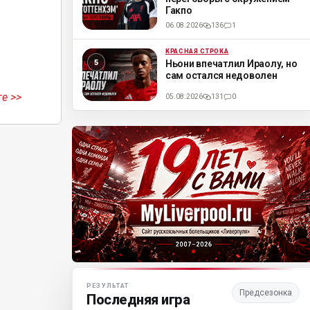
Гакпо
06.08.2026
136
1
КРАСНАЯ СТРОКА
ML
Ньони впечатлил Ираолу, но
сам остался недоволен
е >>
05.08.2026
131
0
Матч-центр «Ливерпуля»
РЕЗУЛЬТАТ
Предсезонка
Последняя игра