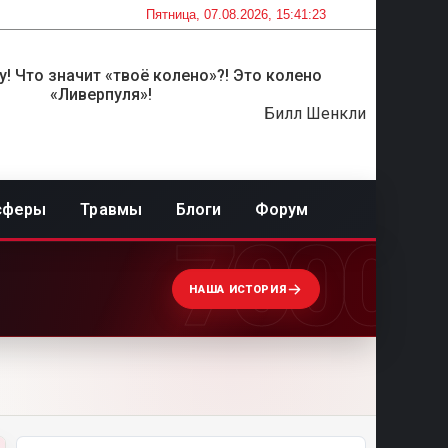
Пятница, 07.08.2026, 15:41:23
! Что значит «твоё колено»?! Это колено
«Ливерпуля»!
Билл Шенкли
сферы
Травмы
Блоги
Форум
7000
НАША ИСТОРИЯ