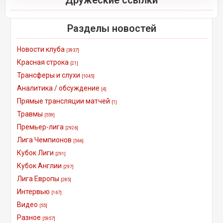
Разделы новостей
Новости клуба
[3937]
Красная строка
[21]
Трансферы и слухи
[1045]
Аналитика / обсуждение
[4]
Прямые трансляции матчей
[1]
Травмы
[559]
Премьер-лига
[2926]
Лига Чемпионов
[566]
Кубок Лиги
[291]
Кубок Англии
[297]
Лига Европы
[285]
Интервью
[167]
Видео
[55]
Разное
[5957]