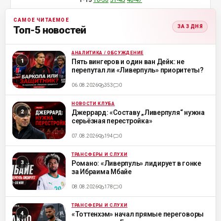
1-15
16-30
31-45
46-47
САМОЕ ЧИТАЕМОЕ
ЗА 3 ДНЯ
Топ-5 новостей
АНАЛИТИКА / ОБСУЖДЕНИЕ
ML
Пять вингеров и один ван Дейк: не
перепутал ли «Ливерпуль» приоритеты?
06.08.2026
353
0
НОВОСТИ КЛУБА
ML
Джеррард: «Составу „Ливерпуля“ нужна
серьёзная перестройка»
07.08.2026
194
0
ТРАНСФЕРЫ И СЛУХИ
ML
Романо: «Ливерпуль» лидирует в гонке
за Ибраима Мбайе
08.08.2026
178
0
ТРАНСФЕРЫ И СЛУХИ
ML
«Тоттенхэм» начал прямые переговоры