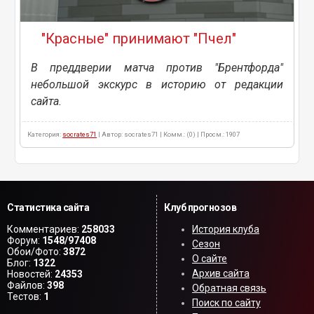
"Красные" принимают "Пчел"
В преддверии матча против "Брентфорда"
небольшой экскурс в историю от редакции
сайта.
Категория:
socrates71
| Автор: socrates71 | Комм.: (0) | Просм.: 1907
Статистика сайта
Клуб прогнозов
Комментариев:
258033
История клуба
Форум:
1548/97408
Сезон
Обои/Фото:
3872
О сайте
Блог:
1322
Архив сайта
Новостей:
24353
Файлов:
398
Обратная связь
Тестов:
1
Поиск по сайту