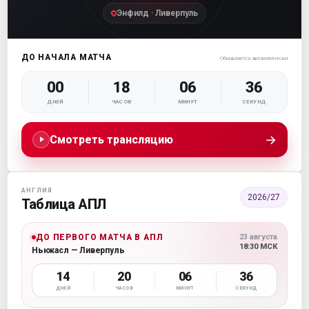
Энфилд · Ливерпуль
ДО НАЧАЛА МАТЧА
Обновляется автоматически
00
18
06
35
ДНЕЙ
ЧАСОВ
МИНУТ
СЕКУНД
→
Смотреть трансляцию
АНГЛИЯ
2026/27
Таблица АПЛ
ДО ПЕРВОГО МАТЧА В АПЛ
23 августа
18:30 МСК
Ньюкасл — Ливерпуль
14
20
06
35
ДНЕЙ
ЧАСОВ
МИНУТ
СЕКУНД