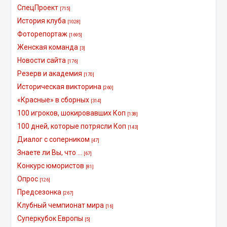
СпецПроект
[715]
История клуба
[1028]
Фоторепортаж
[1695]
Женская команда
[3]
Новости сайта
[176]
Резерв и академия
[170]
Историческая викторина
[260]
«Красные» в сборных
[314]
100 игроков, шокировавших Коп
[138]
100 дней, которые потрясли Коп
[143]
Диалог с соперником
[47]
Знаете ли Вы, что ...
[67]
Конкурс юмористов
[81]
Опрос
[126]
Предсезонка
[267]
Клубный чемпионат мира
[16]
Суперкубок Европы
[5]