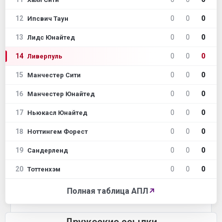
12
0
0
0
Ипсвич Таун
13
0
0
0
Лидс Юнайтед
14
0
0
0
Ливерпуль
15
0
0
0
Манчестер Сити
16
0
0
0
Манчестер Юнайтед
17
0
0
0
Ньюкасл Юнайтед
18
0
0
0
Ноттингем Форест
19
0
0
0
Сандерленд
20
0
0
0
Тоттенхэм
Полная таблица АПЛ
↗
Дружеские ссылки