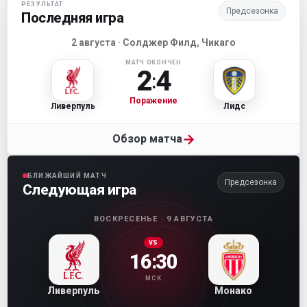
РЕЗУЛЬТАТ
Предсезонка
Последняя игра
2 августа · Солджер Филд, Чикаго
МАТЧ ОКОНЧЕН
2
4
:
Поражение
Ливерпуль
Лидс
→
Обзор матча
БЛИЖАЙШИЙ МАТЧ
Предсезонка
Следующая игра
ВОСКРЕСЕНЬЕ · 9 АВГУСТА
VS
16:30
МСК
Ливерпуль
Монако