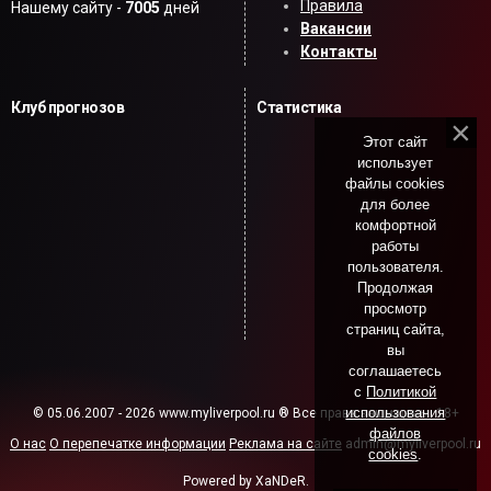
Правила
Нашему сайту -
7005
дней
Вакансии
Контакты
Клуб прогнозов
Статистика
Этот сайт
использует
файлы cookies
для более
комфортной
работы
пользователя.
Продолжая
просмотр
страниц сайта,
вы
соглашаетесь
с
Политикой
использования
© 05.06.2007 - 2026 www.myliverpool.ru ® Все права защищены. 18+
файлов
О нас
О перепечатке информации
Реклама на сайте
admin@myliverpool.ru
cookies
.
Powered by XaNDeR.