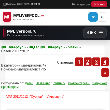
Регистрация
Войти
Суббота,
08.08.2026
23:23:06
MYLIVERPOOL
ML
.RU
RUSSIAN SUPPORTERS
MyLiverpool.ru
МЕНЮ
Русскоязычные болельщики
ФК Ливерпуль
»
Видео ФК Ливерпуль
»
Матчи
»
Сезон 2011/2012
1
2
3
4
Страницы
:
В категории материалов
:
47
Показано материалов
:
1-15
»
Сортировать по
:
Дате
·
Названию
·
Рейтингу
·
Комментариям
·
Загрузкам
·
Просмотрам
АПЛ 2011/2012. "Суонси" - "Ливерпуль"