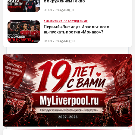
с окружением Гакпо
06.08.2026
158
1
АНАЛИТИКА / ОБСУЖДЕНИЕ
ML
Первый «Энфилд» Ираолы: кого
выпускать против «Монако»?
07.08.2026
146
0
Матч-центр «Ливерпуля»