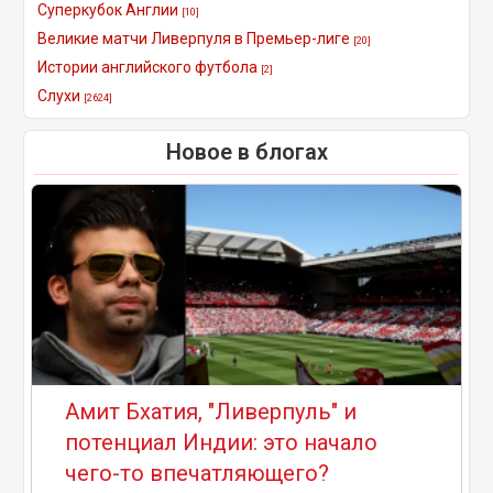
Суперкубок Англии
[10]
Великие матчи Ливерпуля в Премьер-лиге
[20]
Истории английского футбола
[2]
Слухи
[2624]
Новое в блогах
Амит Бхатия, "Ливерпуль" и
потенциал Индии: это начало
чего-то впечатляющего?