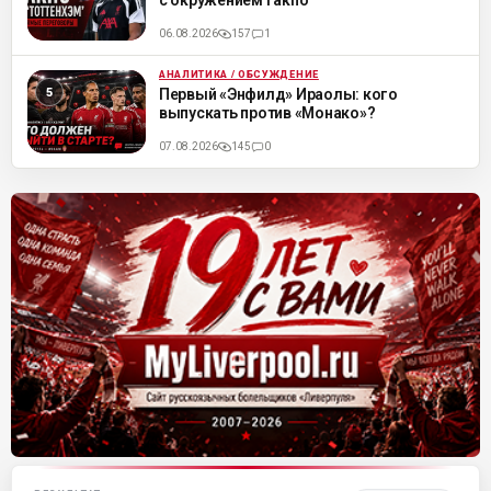
с окружением Гакпо
06.08.2026
157
1
АНАЛИТИКА / ОБСУЖДЕНИЕ
ML
Первый «Энфилд» Ираолы: кого
выпускать против «Монако»?
07.08.2026
145
0
Матч-центр «Ливерпуля»