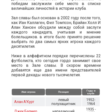
победам заслужили себе место в списке
величайших личностей в истории клуба.
Зал славы был основан в 2002 году после того,
как Иан Каллаген, Фил Томпсон, Брайан Холл И
Алан Хансен обсудили между собой заслуги
каждого кандидата, учитывая и мнение
болельщиков. в итоге было принято решение
выбрать по два самых ярких игрока каждого
десятилетия.
Ниже в алфафитном порядке перечислены 22
футболиста, кто сегодня гордо занимает свое
место в Зале славы. В скором времени
добавятся еще два имени представителей
первой декады нового тысячелетия.
Годы в
Имя игрока
Позиция
клубе
левый
1952-
Алан А'Курт
полузащитник
1964
1935 -
Джек Балмер
нападающий