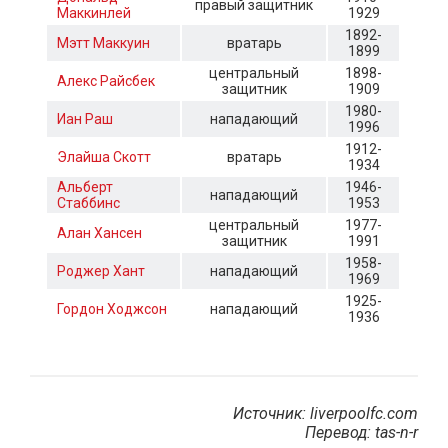
правый защитник
Маккинлей
1929
1892-
Мэтт Маккуин
вратарь
1899
центральный
1898-
Алекс Райсбек
защитник
1909
1980-
Иан Раш
нападающий
1996
1912-
Элайша Скотт
вратарь
1934
Альберт
1946-
нападающий
Стаббинс
1953
центральный
1977-
Алан Хансен
защитник
1991
1958-
Роджер Хант
нападающий
1969
1925-
Гордон Ходжсон
нападающий
1936
Источник: liverpoolfc.com
Перевод: tas-n-r