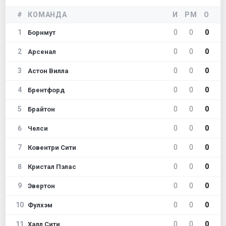
#
КОМАНДА
И
РМ
О
1
0
0
0
Борнмут
2
0
0
0
Арсенал
3
0
0
0
Астон Вилла
4
0
0
0
Брентфорд
5
0
0
0
Брайтон
6
0
0
0
Челси
7
0
0
0
Ковентри Сити
8
0
0
0
Кристал Пэлас
9
0
0
0
Эвертон
10
0
0
0
Фулхэм
11
0
0
0
Халл Сити