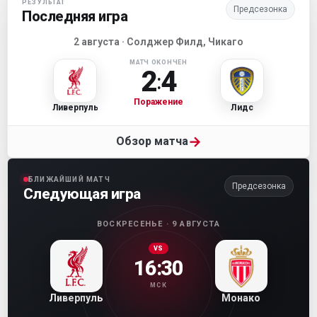
РЕЗУЛЬТАТ
Предсезонка
Последняя игра
2 августа · Солджер Филд, Чикаго
МАТЧ ОКОНЧЕН
2
4
:
Поражение
Ливерпуль
Лидс
→
Обзор матча
БЛИЖАЙШИЙ МАТЧ
Предсезонка
Следующая игра
ВОСКРЕСЕНЬЕ · 9 АВГУСТА
VS
16:30
МСК
Ливерпуль
Монако