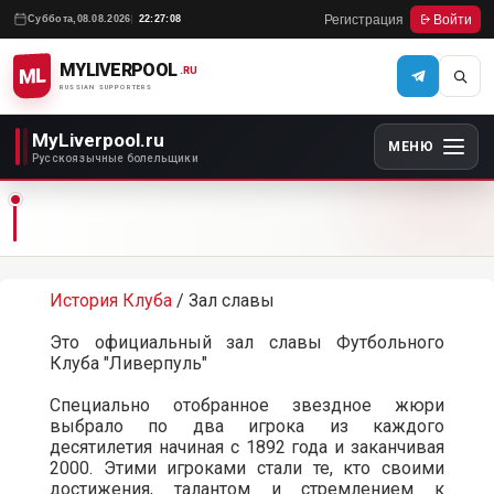
Регистрация
Войти
Суббота,
08.08.2026
22:27:08
MYLIVERPOOL
ML
.RU
RUSSIAN SUPPORTERS
MyLiverpool.ru
МЕНЮ
Русскоязычные болельщики
История Клуба
/ Зал славы
Это официальный зал славы Футбольного
Клуба "Ливерпуль"
Специально отобранное звездное жюри
выбрало по два игрока из каждого
десятилетия начиная с 1892 года и заканчивая
2000. Этими игроками стали те, кто своими
достижения, талантом и стремлением к