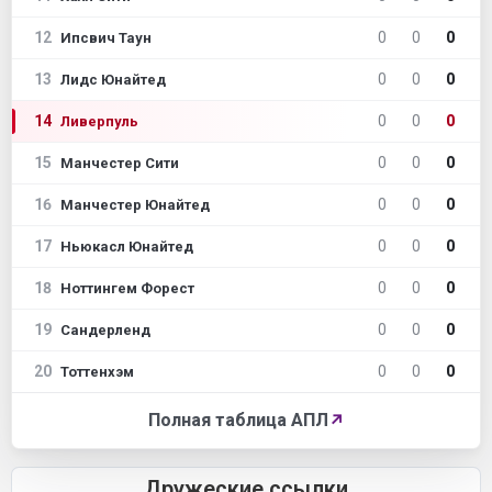
12
0
0
0
Ипсвич Таун
13
0
0
0
Лидс Юнайтед
14
0
0
0
Ливерпуль
15
0
0
0
Манчестер Сити
16
0
0
0
Манчестер Юнайтед
17
0
0
0
Ньюкасл Юнайтед
18
0
0
0
Ноттингем Форест
19
0
0
0
Сандерленд
20
0
0
0
Тоттенхэм
Полная таблица АПЛ
↗
Дружеские ссылки