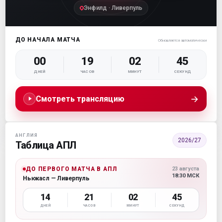
Энфилд · Ливерпуль
ДО НАЧАЛА МАТЧА
Обновляется автоматически
00
19
02
44
ДНЕЙ
ЧАСОВ
МИНУТ
СЕКУНД
→
Смотреть трансляцию
АНГЛИЯ
2026/27
Таблица АПЛ
ДО ПЕРВОГО МАТЧА В АПЛ
23 августа
18:30 МСК
Ньюкасл — Ливерпуль
14
21
02
44
ДНЕЙ
ЧАСОВ
МИНУТ
СЕКУНД