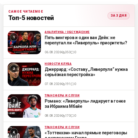
САМОЕ ЧИТАЕМОЕ
ЗА 3 ДНЯ
Топ-5 новостей
АНАЛИТИКА / ОБСУЖДЕНИЕ
ML
Пять вингеров и один ван Дейк: не
перепутал ли «Ливерпуль» приоритеты?
06.08.2026
350
0
НОВОСТИ КЛУБА
ML
Джеррард: «Составу „Ливерпуля“ нужна
серьёзная перестройка»
07.08.2026
191
0
ТРАНСФЕРЫ И СЛУХИ
ML
Романо: «Ливерпуль» лидирует в гонке
за Ибраима Мбайе
08.08.2026
170
0
ТРАНСФЕРЫ И СЛУХИ
ML
«Тоттенхэм» начал прямые переговоры