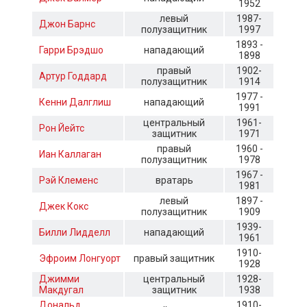
1952
левый
1987-
Джон Барнс
полузащитник
1997
1893 -
Гарри Брэдшо
нападающий
1898
правый
1902-
Артур Годдард
полузащитник
1914
1977 -
Кенни Далглиш
нападающий
1991
центральный
1961-
Рон Йейтс
защитник
1971
правый
1960 -
Иан Каллаган
полузащитник
1978
1967 -
Рэй Клеменс
вратарь
1981
левый
1897 -
Джек Кокс
полузащитник
1909
1939-
Билли Лидделл
нападающий
1961
1910-
Эфроим Лонгуорт
правый защитник
1928
Джимми
центральный
1928-
Макдугал
защитник
1938
Дональд
1910-