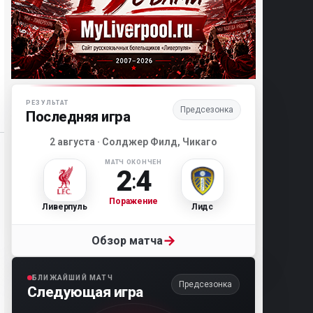
Матч-центр «Ливерпуля»
РЕЗУЛЬТАТ
Предсезонка
Последняя игра
2 августа · Солджер Филд, Чикаго
МАТЧ ОКОНЧЕН
2
4
:
Поражение
Ливерпуль
Лидс
→
Обзор матча
БЛИЖАЙШИЙ МАТЧ
Предсезонка
Следующая игра