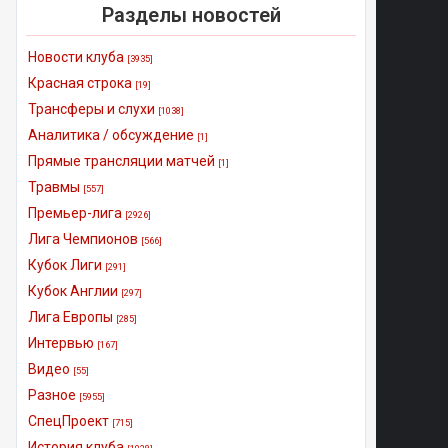
Разделы новостей
Новости клуба
[3935]
Красная строка
[19]
Трансферы и слухи
[1038]
Аналитика / обсуждение
[1]
Прямые трансляции матчей
[1]
Травмы
[557]
Премьер-лига
[2926]
Лига Чемпионов
[566]
Кубок Лиги
[291]
Кубок Англии
[297]
Лига Европы
[285]
Интервью
[167]
Видео
[55]
Разное
[5955]
СпецПроект
[715]
История клуба