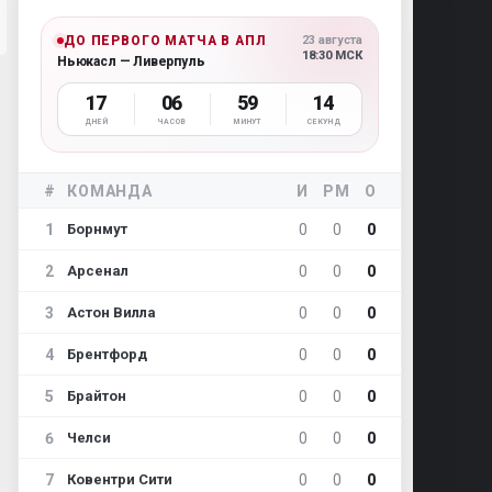
ДО ПЕРВОГО МАТЧА В АПЛ
23 августа
18:30 МСК
Ньюкасл — Ливерпуль
17
06
59
13
ДНЕЙ
ЧАСОВ
МИНУТ
СЕКУНД
#
КОМАНДА
И
РМ
О
1
0
0
0
Борнмут
2
0
0
0
Арсенал
3
0
0
0
Астон Вилла
4
0
0
0
Брентфорд
5
0
0
0
Брайтон
6
0
0
0
Челси
7
0
0
0
Ковентри Сити