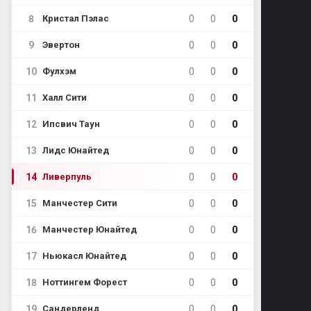
8
0
0
0
Кристал Пэлас
9
0
0
0
Эвертон
10
0
0
0
Фулхэм
11
0
0
0
Халл Сити
12
0
0
0
Ипсвич Таун
13
0
0
0
Лидс Юнайтед
14
0
0
0
Ливерпуль
15
0
0
0
Манчестер Сити
16
0
0
0
Манчестер Юнайтед
17
0
0
0
Ньюкасл Юнайтед
18
0
0
0
Ноттингем Форест
19
0
0
0
Сандерленд