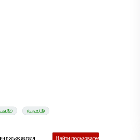
рии (
34
)
форум (
18
)