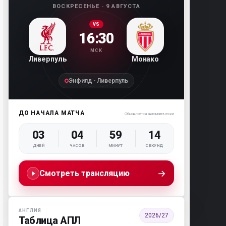
ВОСКРЕСЕНЬЕ · 9 АВГУСТА
VS
16:30
МСК
Ливерпуль
Монако
Энфилд · Ливерпуль
ДО НАЧАЛА МАТЧА
Обновляется автоматически
03
04
59
13
ДНЕЙ
ЧАСОВ
МИНУТ
СЕКУНД
→
Смотреть трансляцию
АНГЛИЯ
2026/27
Таблица АПЛ