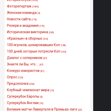
[1028]
Фоторепортаж
[1695]
Женская команда
[3]
Новости сайта
[176]
Резерв и академия
[170]
Историческая викторина
[260]
«Красные» в сборных
[314]
100 игроков, шокировавших Коп
[138]
100 дней, которые потрясли Коп
[143]
Диалог с соперником
[47]
Знаете ли Вы, что ...
[67]
Конкурс юмористов
[81]
Опрос
[126]
Предсезонка
[266]
Клубный чемпионат мира
[16]
Суперкубок Европы
[5]
Суперкубок Англии
[10]
Великие матчи Ливерпуля в Премьер-лиге
[20]