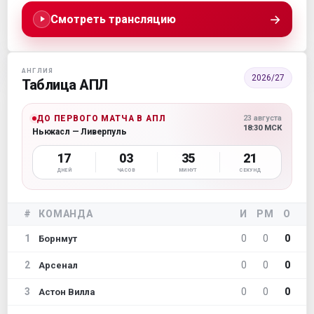
→
Смотреть трансляцию
АНГЛИЯ
2026/27
Таблица АПЛ
ДО ПЕРВОГО МАТЧА В АПЛ
23 августа
18:30 МСК
Ньюкасл — Ливерпуль
17
03
35
20
ДНЕЙ
ЧАСОВ
МИНУТ
СЕКУНД
#
КОМАНДА
И
РМ
О
1
0
0
0
Борнмут
2
0
0
0
Арсенал
3
0
0
0
Астон Вилла