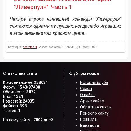
"Ливерпуля". Часть 1
Четыре игрока нынешней команды "Ливерпуля"
считаются одними из лучших, когда-либо игравших
в этом знаменитом красном цвете.
Категория:
socrates71
| Автор: socrates71 | Комм.: (0) | Просм.: 1097
Статистика сайта
Клуб прогнозов
Комментариев:
258031
История клуба
Форум:
1548/97408
Сезон
Обои/Фото:
3872
О сайте
Блог:
1321
Архив сайта
Новостей:
24335
Файлов:
398
Обратная связь
Тестов:
1
Поиск по сайту
Правила
Нашему сайту -
7002
дней
Вакансии