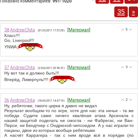
Показано комментариев
:
991-1020
35
»
38
AndrewChita
[
Материал
]
5
(01.05.2011 17:57:29)
Класс!!!
Go, Liverpool!!!
YNWA
37
AndrewChita
[
Материал
]
3
(23.04.2011 20:59:31)
Ну вот так и должно быть!!!
Вперёд, Ливерпуль!!!!
36
AndrewChita
[
Материал
]
2
(18.04.2011 14:47:19)
Ну, ребяточки, такого цирка я давно не видал.
Результат вообщем-то по игре, хотя для нас эта ничья - та же
победа. Судите сами: ничего хвалёная атака Арсенала с
нашей защитой поделать не смогла - ни Фабрегас, ни Ван-
Перси, ни Бендтнер с Ондрюхой-чипсоедом. А у нас играли-то
пацаны, двое из которых вообще ребятишки.
А насчёт Каррагера - так с ним вроде всё в порядке (по