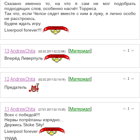
Сказано именно то, на что я сам не мог подобрать
подходящих слов, особенно насчёт Торреса.
Так что, если Челси сядет вместе с ним в лужу, я лично особо
не расстроюсь.
Будем ждать игру.
Liverpool forever!!!
13
AndrewChita
[
Материал
]
1
(02.02.2011 02:22:08)
Вперёд Ливерпуль
12
AndrewChita
[
Материал
]
1
(02.02.2011 02:16:19)
Предатель
11
AndrewChita
[
Материал
]
1
(27.01.2011 02:15:35)
Всех с победой!!!
Нервы потрёпаны изрядно...
Держись Stoke Sity!
Liverpool forever
YNWA