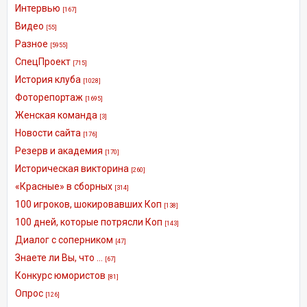
Интервью
[167]
Видео
[55]
Разное
[5955]
СпецПроект
[715]
История клуба
[1028]
Фоторепортаж
[1695]
Женская команда
[3]
Новости сайта
[176]
Резерв и академия
[170]
Историческая викторина
[260]
«Красные» в сборных
[314]
100 игроков, шокировавших Коп
[138]
100 дней, которые потрясли Коп
[143]
Диалог с соперником
[47]
Знаете ли Вы, что ...
[67]
Конкурс юмористов
[81]
Опрос
[126]