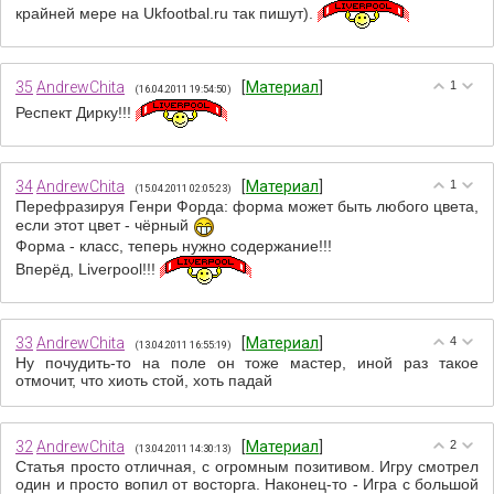
крайней мере на Ukfootbal.ru так пишут).
35
AndrewChita
[
Материал
]
1
(16.04.2011 19:54:50)
Респект Дирку!!!
34
AndrewChita
[
Материал
]
1
(15.04.2011 02:05:23)
Перефразируя Генри Форда: форма может быть любого цвета,
если этот цвет - чёрный
Форма - класс, теперь нужно содержание!!!
Вперёд, Liverpool!!!
33
AndrewChita
[
Материал
]
4
(13.04.2011 16:55:19)
Ну почудить-то на поле он тоже мастер, иной раз такое
отмочит, что хиоть стой, хоть падай
32
AndrewChita
[
Материал
]
2
(13.04.2011 14:30:13)
Статья просто отличная, с огромным позитивом. Игру смотрел
один и просто вопил от восторга. Наконец-то - Игра с большой