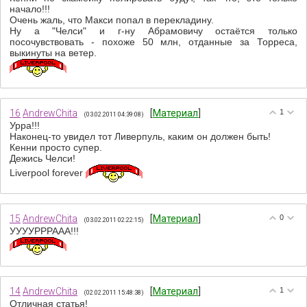
начало!!!
Очень жаль, что Макси попал в перекладину.
Ну а "Челси" и г-ну Абрамовичу остаётся только
посочувствовать - похоже 50 млн, отданные за Торреса,
выкинуты на ветер.
16
AndrewChita
[
Материал
]
1
(03.02.2011 04:39:08)
Урра!!!
Наконец-то увидел тот Ливерпуль, каким он должен быть!
Кенни просто супер.
Дежись Челси!
Liverpool forever
15
AndrewChita
[
Материал
]
0
(03.02.2011 02:22:15)
УУУУРРРААА!!!
14
AndrewChita
[
Материал
]
1
(02.02.2011 15:48:38)
Отличная статья!