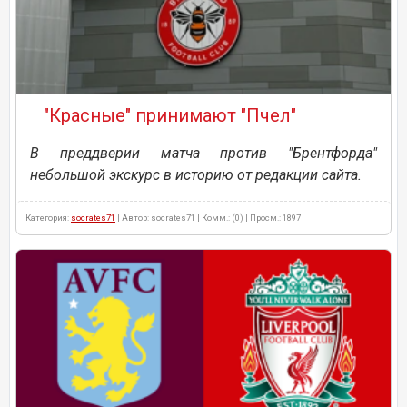
"Красные" принимают "Пчел"
В преддверии матча против "Брентфорда"
небольшой экскурс в историю от редакции сайта.
Категория:
socrates71
| Автор: socrates71 | Комм.: (0) | Просм.: 1897