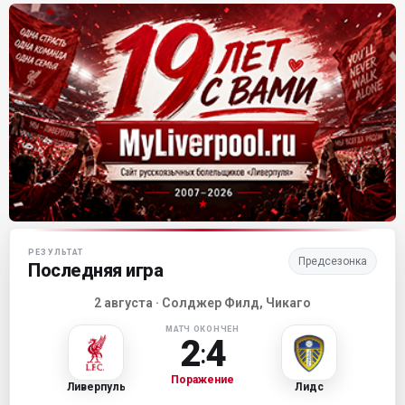
Матч-центр «Ливерпуля»
РЕЗУЛЬТАТ
Предсезонка
Последняя игра
2 августа · Солджер Филд, Чикаго
МАТЧ ОКОНЧЕН
2
4
:
Поражение
Ливерпуль
Лидс