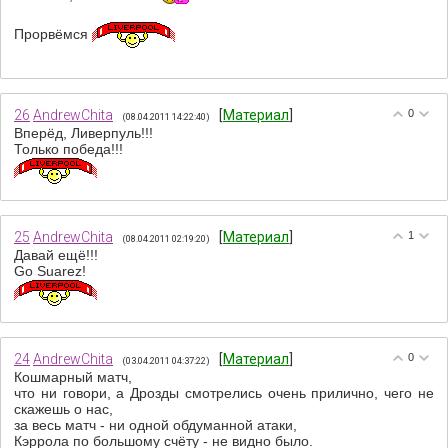
Прорвёмся
26
AndrewChita
[
Материал
]
0
(08.04.2011 14:22:40)
Вперёд, Ливерпуль!!!
Только победа!!!
25
AndrewChita
[
Материал
]
1
(08.04.2011 02:19:20)
Давай ещё!!!
Go Suarez!
24
AndrewChita
[
Материал
]
0
(03.04.2011 04:37:22)
Кошмарный матч,
что ни говори, а Дрозды смотрелись очень прилично, чего не
скажешь о нас,
за весь матч - ни одной обдуманной атаки,
Кэррола по большому счёту - не видно было.