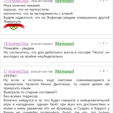
19
AndrewChita
[
Материал
]
2
(18.02.2011 04:25:58)
Игра конечно никакая....
хорошо, что не пропустили,
непонятно, что за эксперименты с атакой.
Будем надеяться, что на Энфилде увидим совершенно другой
Ливерпуль
18
AndrewChita
[
Материал
]
1
(07.02.2011 05:04:07)
Поживём - увидим.
Но согласитесь, что для дебютного матча в составе "Челси" он
выглядел ну крайне неубедительно
17
AndrewChita
[
Материал
]
0
(07.02.2011 03:17:50)
УРРРА!!
Ну если и остались ещё скептики, сомневающиеся в
тренерском таланте Кенни Далглиша, та самое время им
прикусить языки.
Выиграли-то старым составом!!!
Без всяких торресов...
Конечно найдутся и те, кто будет говорить о невыразительной
игре в нападении, однако Кюйт при всех его достоинствах и
моём к нему уважении это не форвард, а Суарес и Кэррол у
Кенни не скамейку полировать будут, так что, это только