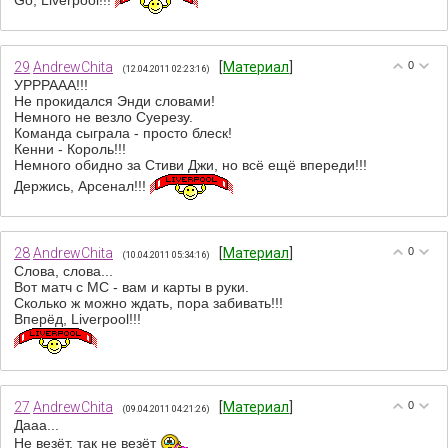
29
AndrewChita
[
Материал
]
0
(12.04.2011 02:23:16)
УРРРААА!!!
Не прокидался Энди словами!
Немного не везло Суерезу.
Команда сыграла - просто блеск!
Кенни - Король!!!
Немного обидно за Стиви Джи, но всё ещё впереди!!!
Держись, Арсенал!!!
28
AndrewChita
[
Материал
]
0
(10.04.2011 05:34:16)
Слова, слова...
Вот матч с МС - вам и карты в руки.
Сколько ж можно ждать, пора забивать!!!
Вперёд, Liverpool!!!
27
AndrewChita
[
Материал
]
0
(09.04.2011 04:21:26)
Дааа...
Не везёт, так не везёт