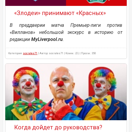
«Злодеи» принимают «Красных»
В преддверии матча Премьер-лиги против
«Вилланов» небольшой экскурс в историю от
редакции
MyLiverpool.ru
.
Категория:
socrates71
| Автор: socrates71 | Комм.: (0) | Просм.: 350
Когда дойдет до руководства?