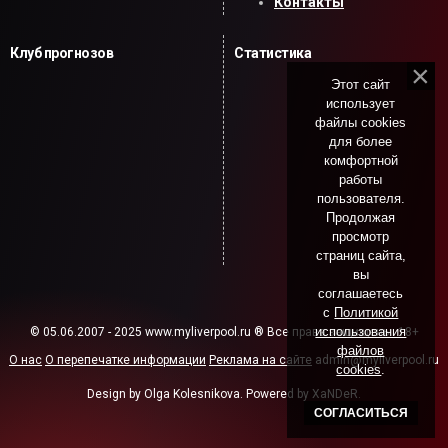
Контакты
Клуб прогнозов
Статистика
Этот сайт
использует
файлы cookies
для более
комфортной
работы
пользователя.
Продолжая
просмотр
страниц сайта,
вы
соглашаетесь
с
Политикой
использования
© 05.06.2007 - 2025 www.myliverpool.ru ® Все права защищены. 18+
файлов
О нас
О перепечатке информации
Реклама на сайте
admin@myliverpool.ru
cookies
.
Design by Olga Kolesnikova. Powered by XaNDeR.
СОГЛАСИТЬСЯ