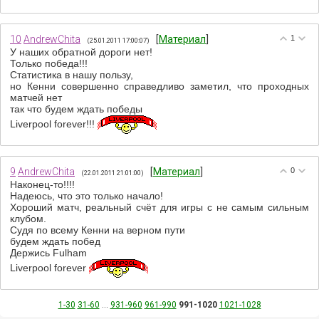
10
AndrewChita
[
Материал
]
1
(25.01.2011 17:00:07)
У наших обратной дороги нет!
Только победа!!!
Статистика в нашу пользу,
но Кенни совершенно справедливо заметил, что проходных
матчей нет
так что будем ждать победы
Liverpool forever!!!
9
AndrewChita
[
Материал
]
0
(22.01.2011 21:01:00)
Наконец-то!!!!
Надеюсь, что это только начало!
Хороший матч, реальный счёт для игры с не самым сильным
клубом.
Судя по всему Кенни на верном пути
будем ждать побед
Держись Fulham
Liverpool forever
1-30
31-60
...
931-960
961-990
991-1020
1021-1028