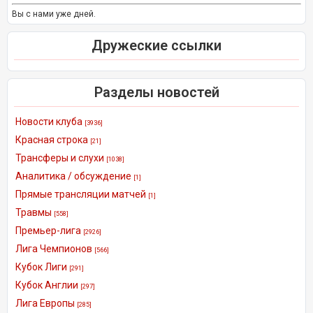
Вы с нами уже дней.
Дружеские ссылки
Разделы новостей
Новости клуба
[3936]
Красная строка
[21]
Трансферы и слухи
[1038]
Аналитика / обсуждение
[1]
Прямые трансляции матчей
[1]
Травмы
[558]
Премьер-лига
[2926]
Лига Чемпионов
[566]
Кубок Лиги
[291]
Кубок Англии
[297]
Лига Европы
[285]