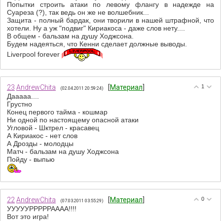
Попытки строить атаки по левому флангу в надежде на
Суареза (?), так ведь он же не волшебник...
Защита - полный бардак, они творили в нашей штрафной, что
хотели. Ну а уж "подвиг" Кириакоса - даже слов нету....
В общем - бальзам на душу Ходжсона.
Будем надеяться, что Кенни сделает должные выводы.
Liverpool forever
23
AndrewChita
[
Материал
]
1
(02.04.2011 20:59:24)
Дааааа....
Грустно
Конец первого тайма - кошмар
Ни одной по настоящему опасной атаки
Угловой - Шктрел - красавец
А Кириакос - нет слов
А Дрозды - молодцы
Матч - бальзам на душу Ходжсона
Пойду - выпью
22
AndrewChita
[
Материал
]
0
(07.03.2011 03:55:29)
УУУУУРРРРРАААА!!!!
Вот это игра!