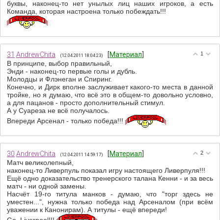
буквы, наконец-то нет унылых лиц наших игроков, а есть
Команда, которая настроена только побеждать!!!
31
AndrewChita
[
Материал
]
1
(12.04.2011 18:04:23)
В принципе, выбор правильный,
Энди - наконец-то первые голы и дубль.
Молодцы и Флэнеган и Спиринг.
Конечно, и Дирк вполне заслуживает какого-то места в данной
тройке, но я думаю, что всё это в общем-то довольно условно,
а для пацанов - просто дополнительный стимул.
А у Суареза не всё получалось.
Впереди Арсенал - только победа!!!
30
AndrewChita
[
Материал
]
2
(12.04.2011 14:59:17)
Матч великолепный,
наконец-то Ливерпуль показал игру настоящего Ливерпуля!!!
Ещё одно доказательство тренерского талана Кенни - и за весь
матч - ни одной замены.
Насчёт 19-го титула манков - думаю, что "торг здесь не
уместен...", нужна только победа над Арсеналом (при всём
уважении к Канонирам). А титулы - ещё впереди!
Go, Liverpool!!!