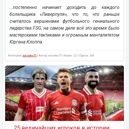
...постепенно начинает доходить до каждого
болельщика «Ливерпуля», что то, что раньше
считалось вершинами футбольного гениального
лидерства FSG, на самом деле всё это время было
мастерскими тактиками и огромным менталитетом
Юргена Клоппа.
Категория:
socrates71
| Автор: socrates71 | Комм.: (2) | Просм.: 534
25 величайших игроков в истории