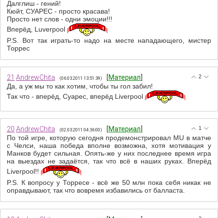
Далглиш - гений!
Кюйт, СУАРЕС - просто красава!
Просто нет слов - одни эмоции!!!
Вперёд, Luverpool
P.S. Вот так играть-то надо на месте нападающего, мистер
Торрес
21
AndrewChita
[
Материал
]
2
(06.03.2011 13:51:39)
Да, а уж мы то как хотим, чтобы ты гол забил!
Так что - вперёд, Суарес, вперёд Liverpool
20
AndrewChita
[
Материал
]
1
(02.03.2011 04:36:00)
По той игре, которую сегодня продемонстрировал MU в матче
с Челси, наша победа вполне возможна, хотя мотивация у
Манков будет сильная. Опять-же у них последнее время игра
на выездах не задаётся, так что всё в наших руках. Вперёд
Liverpool!!
P.S. К вопросу у Торресе - всё же 50 млн пока себя никак не
оправдывают, так что вовремя избавились от балласта.