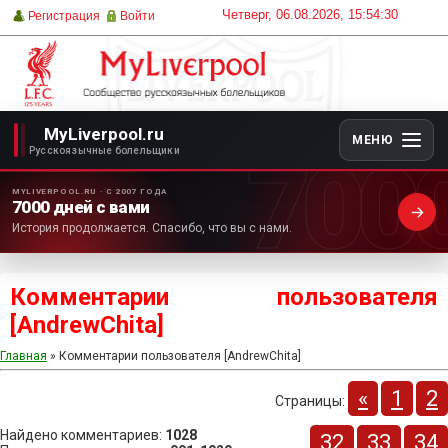
Четверг, 06.08.2026, 15:54:30
Регистрация
Войти
MyLiverpool.ru
МЕНЮ
700
Русскоязычные болельщики
MYLIVERPOOL.RU · С 2007 ГОДА
7000 дней с вами
История продолжается. Спасибо, что вы с нами.
Комментарии пользователя
[AndrewChita]
Главная
» Комментарии пользователя [AndrewChita]
«
1
2
Страницы
:
Найдено комментариев
:
1028
32
33
34
...