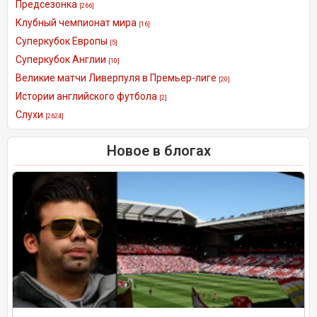
Предсезонка
[266]
Клубный чемпионат мира
[16]
Суперкубок Европы
[5]
Суперкубок Англии
[10]
Великие матчи Ливерпуля в Премьер-лиге
[20]
Истории английского футбола
[2]
Слухи
[2624]
Новое в блогах