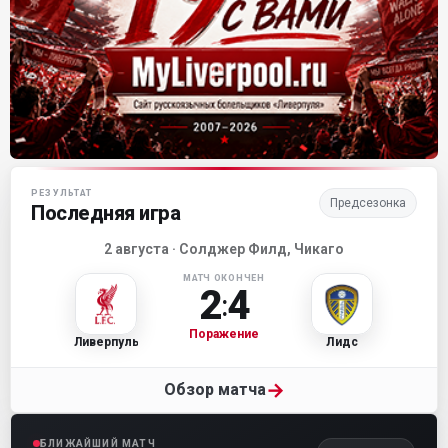
Матч-центр «Ливерпуля»
РЕЗУЛЬТАТ
Предсезонка
Последняя игра
2 августа · Солджер Филд, Чикаго
МАТЧ ОКОНЧЕН
2
4
:
Поражение
Ливерпуль
Лидс
→
Обзор матча
БЛИЖАЙШИЙ МАТЧ