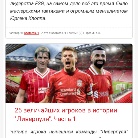
лидерства FSG, на самом деле всё это время было
мастерскими тактиками и огромным менталитетом
Юргена Клоппа.
Категория:
socrates71
| Автор: socrates71 | Комм.: (2) | Просм.: 534
25 величайших игроков в истории
"Ливерпуля". Часть 1
Четыре игрока нынешней команды "Ливерпуля"