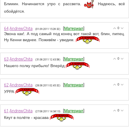
Блииин. Начинается утро с рассвета.
Надеюсь, всё
обойдётся.
64
AndrewChita
[
Материал
]
0
(01.09.2011 15:28:32)
Эвона как!. А под самый под конец вот такой вот, блин, пипец.
Ну Кенни виднее. Поживём - увидим.
63
AndrewChita
[
Материал
]
0
(31.08.2011 12:43:58)
Нашего полку прибыло! Вперёд
62
AndrewChita
[
Материал
]
0
(28.08.2011 02:45:32)
УРРА
61
AndrewChita
[
Материал
]
0
(27.08.2011 14:34:13)
Кяут в полёте - красава