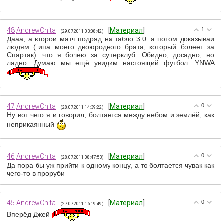
48
AndrewChita
[
Материал
]
1
(29.07.2011 03:08:42)
Дааа, а второй матч подряд на табло 3:0, а потом доказывай
людям (типа моего двоюродного брата, который болеет за
Спартак), что я болею за суперклуб. Обидно, досадно, но
ладно. Думаю мы ещё увидим настоящий футбол. YNWA
47
AndrewChita
[
Материал
]
0
(28.07.2011 14:39:22)
Ну вот чего я и говорил, болтается между небом и землёй, как
неприкаянный
46
AndrewChita
[
Материал
]
0
(28.07.2011 08:47:53)
Да пора бы уж прийти к одному концу, а то болтается чувак как
чего-то в проруби
45
AndrewChita
[
Материал
]
0
(27.07.2011 16:19:49)
Вперёд Джей