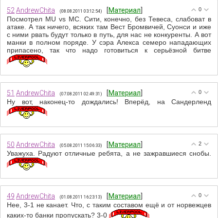
52
AndrewChita
[
Материал
]
0
(08.08.2011 03:12:54)
Посмотрел MU vs MC. Сити, конечно, без Тевеса, слабоват в
атаке. А так ничего, всяких там Вест Бромвичей, Суонси и иже
с ними рвать будут только в путь, для нас не конкуренты. А вот
манки в полном поряде. У сэра Алекса семеро нападающих
припасено, так что надо готовиться к серьёзной битве
51
AndrewChita
[
Материал
]
0
(07.08.2011 02:49:31)
Ну вот, наконец-то дождались! Вперёд, на Сандерленд
50
AndrewChita
[
Материал
]
2
(05.08.2011 15:06:33)
Уважуха. Радуют отличные ребята, а не зажравшиеся снобы.
49
AndrewChita
[
Материал
]
0
(01.08.2011 16:23:13)
Нее, 3-1 не канает. Что, с таким составом ещё и от норвежцев
каких-то банки пропускать? 3-0