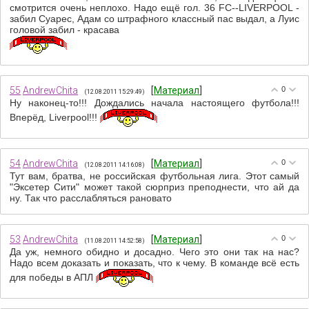
смотрится очень неплохо. Надо ещё гол. 36 FC--LIVERPOOL -
забил Суарес, Адам со штрафного классный пас выдал, а Луис
головой забил - красава
55
AndrewChita
[
Материал
]
0
(12.08.2011 15:29:49)
Ну наконец-то!!! Дождались начала настоящего футбола!!!
Вперёд, Liverpool!!!
54
AndrewChita
[
Материал
]
0
(12.08.2011 14:16:08)
Тут вам, братва, не российская футбольная лига. Этот самый
"Эксетер Сити" может такой сюрприз преподнести, что ай да
ну. Так что расслабляться рановато
53
AndrewChita
[
Материал
]
0
(11.08.2011 14:52:58)
Да уж, немного обидно и досадно. Чего это они так на нас?
Надо всем доказать и показать, что к чему. В команде всё есть
для победы в АПЛ