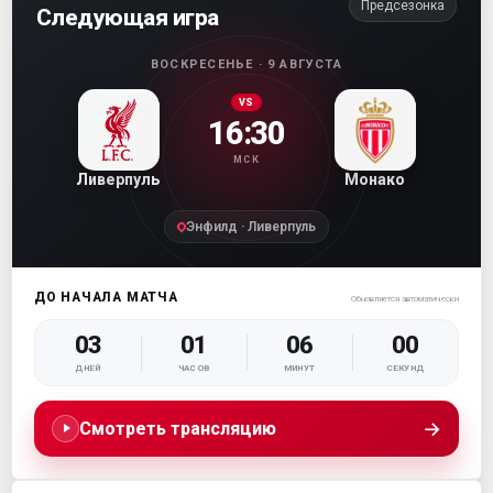
Предсезонка
Следующая игра
ВОСКРЕСЕНЬЕ · 9 АВГУСТА
VS
16:30
МСК
Ливерпуль
Монако
Энфилд · Ливерпуль
ДО НАЧАЛА МАТЧА
Обновляется автоматически
03
01
05
59
ДНЕЙ
ЧАСОВ
МИНУТ
СЕКУНД
→
Смотреть трансляцию