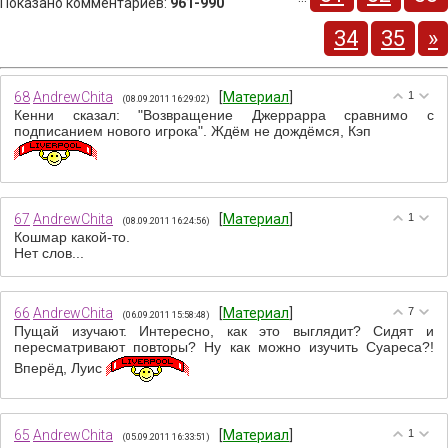
Показано комментариев
:
961-990
34
35
»
68
AndrewChita
[
Материал
]
1
(08.09.2011 16:29:02)
Кенни сказал: "Возвращение Джеррарра сравнимо с
подписанием нового игрока". Ждём не дождёмся, Кэп
67
AndrewChita
[
Материал
]
1
(08.09.2011 16:24:56)
Кошмар какой-то.
Нет слов...
66
AndrewChita
[
Материал
]
7
(06.09.2011 15:58:48)
Пущай изучают. Интересно, как это выглядит? Сидят и
пересматривают повторы? Ну как можно изучить Суареса?!
Вперёд, Луис
65
AndrewChita
[
Материал
]
1
(05.09.2011 16:33:51)