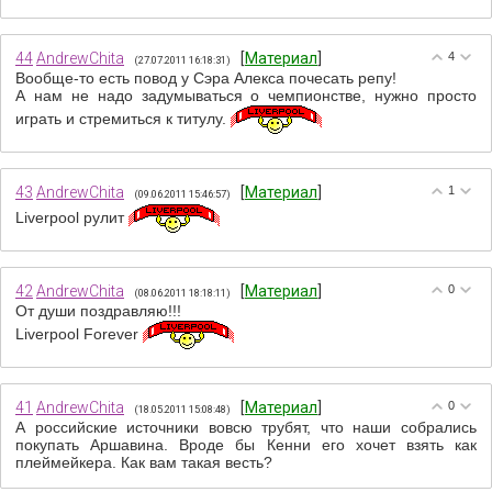
44
AndrewChita
[
Материал
]
4
(27.07.2011 16:18:31)
Вообще-то есть повод у Сэра Алекса почесать репу!
А нам не надо задумываться о чемпионстве, нужно просто
играть и стремиться к титулу.
43
AndrewChita
[
Материал
]
1
(09.06.2011 15:46:57)
Liverpool рулит
42
AndrewChita
[
Материал
]
0
(08.06.2011 18:18:11)
От души поздравляю!!!
Liverpool Forever
41
AndrewChita
[
Материал
]
0
(18.05.2011 15:08:48)
А российские источники вовсю трубят, что наши собрались
покупать Аршавина. Вроде бы Кенни его хочет взять как
плеймейкера. Как вам такая весть?