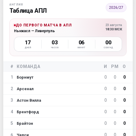
АНГЛИЯ
2026/27
Таблица АПЛ
ДО ПЕРВОГО МАТЧА В АПЛ
23 августа
18:30 МСК
Ньюкасл — Ливерпуль
17
03
05
59
ДНЕЙ
ЧАСОВ
МИНУТ
СЕКУНД
#
КОМАНДА
И
РМ
О
1
0
0
0
Борнмут
2
0
0
0
Арсенал
3
0
0
0
Астон Вилла
4
0
0
0
Брентфорд
5
0
0
0
Брайтон
6
0
0
0
Челси