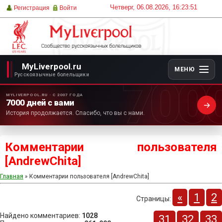
Четверг, 06.08.2026, 16:23:51
Регистрация
Войти
MyLiverpool.ru
МЕНЮ
700
Русскоязычные болельщики
MYLIVERPOOL.RU · С 2007 ГОДА
7000 дней с вами
История продолжается. Спасибо, что вы с нами.
Комментарии пользователя
[AndrewChita]
Главная
» Комментарии пользователя [AndrewChita]
«
1
2
Страницы
:
Найдено комментариев
:
1028
31
32
33
...