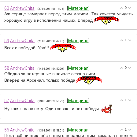
60
AndrewChita
[
Материал
]
0
(27.08.2011 08:14:06)
Аж сердце замирает перед этим матчем. Так хочется увидеть
хорошую игру в исполнении наших. Вперёд
59
AndrewChita
[
Материал
]
1
(20.08.2011 18:42:43)
Всех с победой. Ура!!!
58
AndrewChita
[
Материал
]
0
(14.08.2011 04:50:20)
Обидно за потерянные в начале сезона очки.
Вперёд на Арсенал, только победа
57
AndrewChita
[
Материал
]
1
(13.08.2011 20:53:21)
Ну косяк, слов нету. Один зевок - и нет победы.
56
AndrewChita
[
Материал
]
1
(13.08.2011 19:51:01)
Пока всё ништяк, пёс с ним с пенальти этим, команда в целом