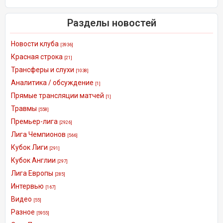
Разделы новостей
Новости клуба
[3936]
Красная строка
[21]
Трансферы и слухи
[1038]
Аналитика / обсуждение
[1]
Прямые трансляции матчей
[1]
Травмы
[558]
Премьер-лига
[2926]
Лига Чемпионов
[566]
Кубок Лиги
[291]
Кубок Англии
[297]
Лига Европы
[285]
Интервью
[167]
Видео
[55]
Разное
[5955]