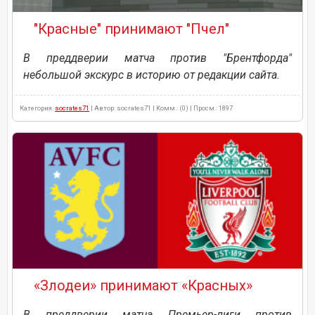
"Красные" принимают "Пчел"
В преддверии матча против "Брентфорда"
небольшой экскурс в историю от редакции сайта.
Категория:
socrates71
| Автор: socrates71 | Комм.: (0) | Просм.: 1897
«Злодеи» принимают «Красных»
В преддверии матча Премьер-лиги против