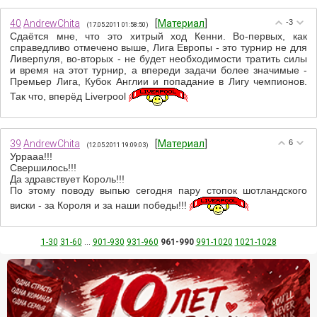
40
AndrewChita
[
Материал
]
-3
(17.05.2011 01:58:50)
Сдаётся мне, что это хитрый ход Кенни. Во-первых, как
справедливо отмечено выше, Лига Европы - это турнир не для
Ливерпуля, во-вторых - не будет необходимости тратить силы
и время на этот турнир, а впереди задачи более значимые -
Премьер Лига, Кубок Англии и попадание в Лигу чемпионов.
Так что, вперёд Liverpool
39
AndrewChita
[
Материал
]
6
(12.05.2011 19:09:03)
Уррааа!!!
Свершилось!!!
Да здравствует Король!!!
По этому поводу выпью сегодня пару стопок шотландского
виски - за Короля и за наши победы!!!
1-30
31-60
...
901-930
931-960
961-990
991-1020
1021-1028