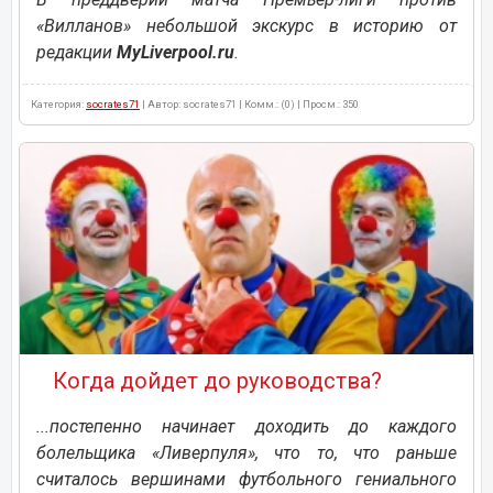
«Вилланов» небольшой экскурс в историю от
редакции
MyLiverpool.ru
.
Категория:
socrates71
| Автор: socrates71 | Комм.: (0) | Просм.: 350
Когда дойдет до руководства?
...постепенно начинает доходить до каждого
болельщика «Ливерпуля», что то, что раньше
считалось вершинами футбольного гениального