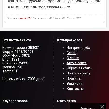
считаются одними из лучших, когда-либо игравших
в этом знаменитом красном цвете.
Категория:
socrates71
| Автор: socrates71 | Комм.: (0) | Просм.: 1097
Статистика сайта
Клуб прогнозов
Комментариев:
258031
История клуба
Форум:
1548/97408
Сезон
Обои/Фото:
3872
О сайте
Блог:
1321
Архив сайта
Новостей:
24335
Файлов:
398
Обратная связь
Тестов:
1
Поиск по сайту
Правила
Нашему сайту -
7003
дней
Вакансии
Контакты
Клуб прогнозов
Статистика
Этот сайт