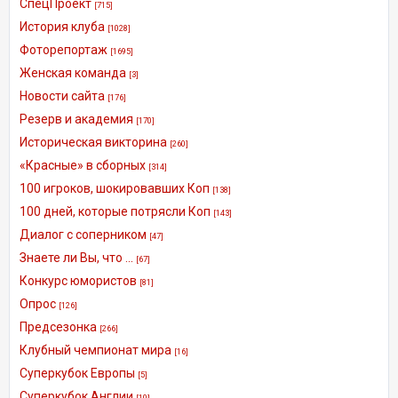
СпецПроект
[715]
История клуба
[1028]
Фоторепортаж
[1695]
Женская команда
[3]
Новости сайта
[176]
Резерв и академия
[170]
Историческая викторина
[260]
«Красные» в сборных
[314]
100 игроков, шокировавших Коп
[138]
100 дней, которые потрясли Коп
[143]
Диалог с соперником
[47]
Знаете ли Вы, что ...
[67]
Конкурс юмористов
[81]
Опрос
[126]
Предсезонка
[266]
Клубный чемпионат мира
[16]
Суперкубок Европы
[5]
Суперкубок Англии
[10]