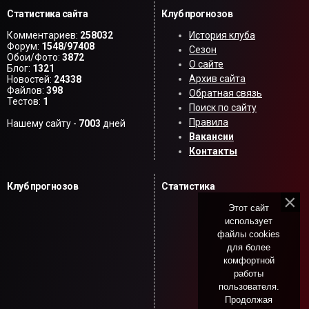
Статистика сайта
Клуб прогнозов
Комментариев:
258032
История клуба
Форум:
1548/97408
Сезон
Обои/Фото:
3872
О сайте
Блог:
1321
Архив сайта
Новостей:
24338
Файлов:
398
Обратная связь
Тестов:
1
Поиск по сайту
Правила
Нашему сайту -
7003
дней
Вакансии
Контакты
Клуб прогнозов
Статистика
Этот сайт
использует
файлы cookies
для более
комфортной
работы
пользователя.
Продолжая