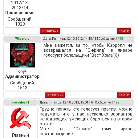
2012/13,
2013/14
Проверенные
Сообщений:
1029
Wilgeforz
Дата: Пятница, 12.10.2012, 14:45:13 | Сообщение #
198
Мне кажется, за то, чтобы Кэрролл не
возвращался на "Энфилд" в январе
голосуют болельщики "Вест Хэма")))
Коуч
Администратор
Сообщений:
1513
socrates71
Дата: Пятница, 12.10.2012, 15:04:46 | Сообщение #
199
Трудно понять кто голосует против...можно
подумать что у нас несколько вариантов
нападающих, умеющих бороться на втором
этаже.
Матч со "Стоком" тому яркое
подтверждение.....
Главный