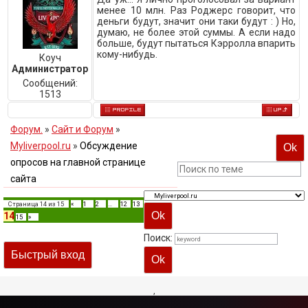
менее 10 млн. Раз Роджерс говорит, что
деньги будут, значит они таки будут : ) Но,
думаю, не более этой суммы. А если надо
больше, будут пытаться Кэрролла впарить
кому-нибудь.
Коуч
Администратор
Сообщений:
1513
Форум.
»
Сайт и Форум
»
Myliverpool.ru
»
Обсуждение
опросов на главной странице
сайта
Страница
14
из
15
«
1
2
…
12
13
14
15
»
Поиск:
,