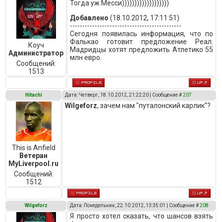
Тогда уж Месси)))))))))))))))))))
Добавлено
(18.10.2012, 17:11:51)
---------------------------------------------
Сегодня появилась информация, что по
Фалькао готовит предложение Реал.
Коуч
Мадридцы хотят предложить Атлетико 55
Администратор
млн евро.
Сообщений:
1513
Hitachi
Дата: Четверг, 18.10.2012, 21:22:20 | Сообщение #
207
Wilgeforz
, зачем нам "путалонский карлик"?
This is Anfield
Ветеран
MyLiverpool.ru
Сообщений:
1512
Wilgeforz
Дата: Понедельник, 22.10.2012, 13:35:01 | Сообщение #
208
Я просто хотел сказать, что шансов взять