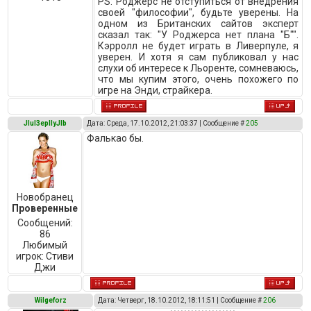
PS: Роджерс не отступиться от внедрения
своей "философии", будьте уверены. На
одном из Британских сайтов эксперт
сказал так: "У Роджерса нет плана "Б"".
Кэрролл не будет играть в Ливерпуле, я
уверен. И хотя я сам публиковал у нас
слухи об интересе к Льоренте, сомневаюсь,
что мы купим этого, очень похожего по
игре на Энди, страйкера.
JIuI3epIIyJIb
Дата: Среда, 17.10.2012, 21:03:37 | Сообщение #
205
Фалькао бы.
Новобранец
Проверенные
Сообщений:
86
Любимый
игрок:
Стиви
Джи
Wilgeforz
Дата: Четверг, 18.10.2012, 18:11:51 | Сообщение #
206