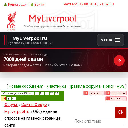
Четверг, 06.08.2026, 21:37:10
Регистрация
Войти
MyLiverpool.ru
МЕНЮ
700
Русскоязычные болельщики
MYLIVERPOOL.RU · С 2007 ГОДА
7000 дней с вами
История продолжается. Спасибо, что вы с нами.
[
Новые сообщения
·
Участники
·
Правила форума
·
Поиск
·
RSS
]
Страница
14
из
15
«
1
2
…
12
13
14
15
»
Форум.
»
Сайт и Форум
»
Myliverpool.ru
»
Обсуждение
опросов на главной странице
сайта