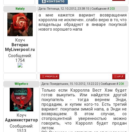
Nataly
Дата: Пятница, 12.10.2012, 23:38:15 | Сообщение #
203
а мне кажется вариант возвращения
кэрролла не исключен...слабо верю в то, что
владельцы обрадуют в январе покупкой
нового хорошего напа
Коуч
Ветеран
MyLiverpool.ru
Сообщений:
1754
Wilgeforz
Дата: Понедельник, 15.10.2012, 13:22:22 | Сообщение #
204
Только если Кэрролла Вест Хэм будет
готов выкупить. Или найдется другой
покупатель - тогда вернем Энди,
продадим, и купим кого-то. Есть третий
вариант: покупаем зимой напа, а Энди не
возвращаем. В этом случае, со
Коуч
стопроцентной уверенностью можно
Администратор
говорить, что Кэрролл будет продан
Сообщений:
летом.
1513