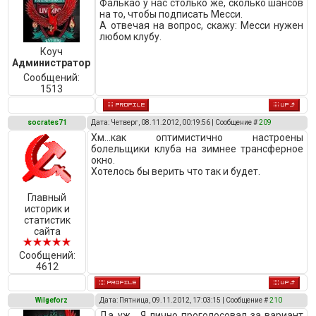
Фалькао у нас столько же, сколько шансов
на то, чтобы подписать Месси.
А отвечая на вопрос, скажу: Месси нужен
любом клубу.
Коуч
Администратор
Сообщений:
1513
socrates71
Дата: Четверг, 08.11.2012, 00:19:56 | Сообщение #
209
Хм...как оптимистично настроены
болельщики клуба на зимнее трансферное
окно.
Хотелось бы верить что так и будет.
Главный
историк и
статистик
сайта
Сообщений:
4612
Wilgeforz
Дата: Пятница, 09.11.2012, 17:03:15 | Сообщение #
210
Да уж... Я лично проголосовал за вариант