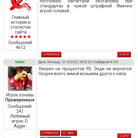
постоянно нагнетали обстановку при
стандартах в чужой штрафной. Именно
игрой головой.
Главный
историк и
статистик
сайта
Сообщений:
4612
Velikii
Дата: Пятница, 12.10.2012, 18:32:32 | Сообщение #
202
Уверен на процентов 90, Энди не вернётся.
Скорее всего зимой возьмём другого напа.
Игрок основы
Проверенные
Сообщений:
241
Любимый
игрок:
D.
Agger