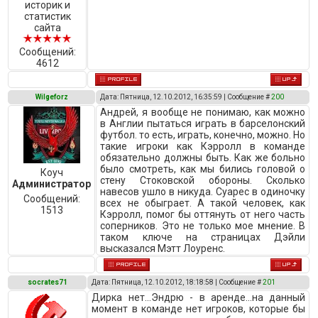
историк и
статистик
сайта
Сообщений:
4612
Wilgeforz
Дата: Пятница, 12.10.2012, 16:35:59 | Сообщение #
200
Андрей, я вообще не понимаю, как можно
в Англии пытаться играть в барселонский
футбол. то есть, играть, конечно, можно. Но
такие игроки как Кэрролл в команде
обязательно должны быть. Как же больно
было смотреть, как мы бились головой о
Коуч
стену Стоковской обороны. Сколько
Администратор
навесов ушло в никуда. Суарес в одиночку
Сообщений:
всех не обыграет. А такой человек, как
1513
Кэрролл, помог бы оттянуть от него часть
соперников. Это не только мое мнение. В
таком ключе на страницах Дэйли
высказался Мэтт Лоуренс.
socrates71
Дата: Пятница, 12.10.2012, 18:18:58 | Сообщение #
201
Дирка нет...Эндрю - в аренде...на данный
момент в команде нет игроков, которые бы