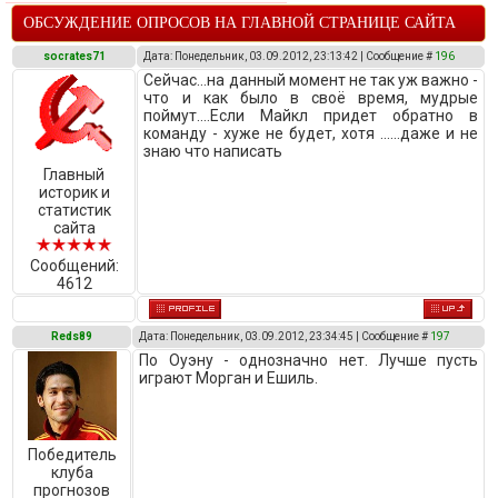
ОБСУЖДЕНИЕ ОПРОСОВ НА ГЛАВНОЙ СТРАНИЦЕ САЙТА
socrates71
Дата: Понедельник, 03.09.2012, 23:13:42 | Сообщение #
196
Сейчас...на данный момент не так уж важно -
что и как было в своё время, мудрые
поймут....Если Майкл придет обратно в
команду - хуже не будет, хотя ......даже и не
знаю что написать
Главный
историк и
статистик
сайта
Сообщений:
4612
Reds89
Дата: Понедельник, 03.09.2012, 23:34:45 | Сообщение #
197
По Оуэну - однозначно нет. Лучше пусть
играют Морган и Ешиль.
Победитель
клуба
прогнозов