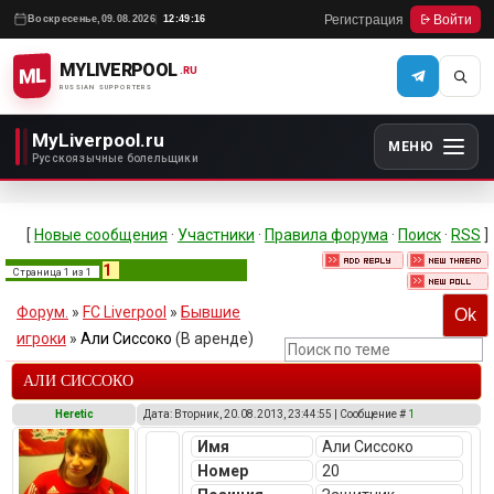
Регистрация
Войти
Воскресенье,
09.08.2026
12:49:16
MYLIVERPOOL
ML
.RU
RUSSIAN SUPPORTERS
MyLiverpool.ru
МЕНЮ
Русскоязычные болельщики
[
Новые сообщения
·
Участники
·
Правила форума
·
Поиск
·
RSS
]
1
Страница
1
из
1
Форум.
»
FC Liverpool
»
Бывшие
игроки
»
Али Сиссоко
(В аренде)
АЛИ СИССОКО
Heretic
Дата: Вторник, 20.08.2013, 23:44:55 | Сообщение #
1
Имя
Али Сиссоко
Номер
20