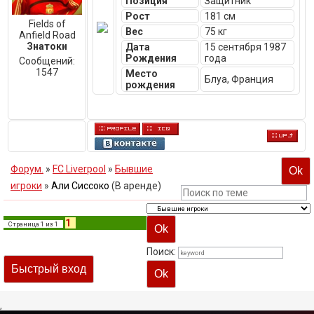
Позиция
Защитник
Рост
181 см
Fields of
Вес
75 кг
Anfield Road
Знатоки
Дата
15 сентября 1987
Рождения
года
Сообщений:
1547
Место
Блуа, Франция
рождения
Форум.
»
FC Liverpool
»
Бывшие
игроки
»
Али Сиссоко
(В аренде)
1
Страница
1
из
1
Поиск:
,