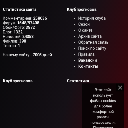
Статистика сайта
Клуб прогнозов
Комментариев:
258036
История клуба
Форум:
1548/97408
Сезон
Обои/Фото:
3872
О сайте
Блог:
1322
Архив сайта
Новостей:
24353
Файлов:
398
Обратная связь
Тестов:
1
Поиск по сайту
Правила
Нашему сайту -
7005
дней
Вакансии
Контакты
Клуб прогнозов
Статистика
Этот сайт
использует
файлы cookies
для более
комфортной
работы
пользователя.
Продолжая