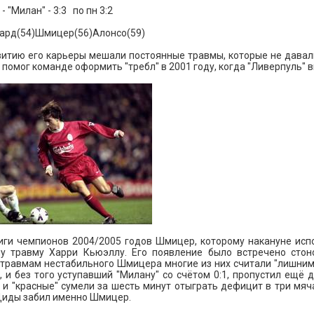
- "Милан" - 3:3 по пн 3:2
ард(54)Шмицер(56)Алонсо(59)
итию его карьеры мешали постоянные травмы, которые не давали
н помог команде оформить "требл" в 2001 году, когда "Ливерпуль" 
ги чемпионов 2004/2005 годов Шмицер, которому накануне испо
у травму Харри Кьюэллу. Его появление было встречено стоно
 травмам нестабильного Шмицера многие из них считали "лишним
, и без того уступавший "Милану" со счётом 0:1, пропустил ещё 
 и "красные" сумели за шесть минут отыграть дефицит в три мяч
 Диды забил именно Шмицер.