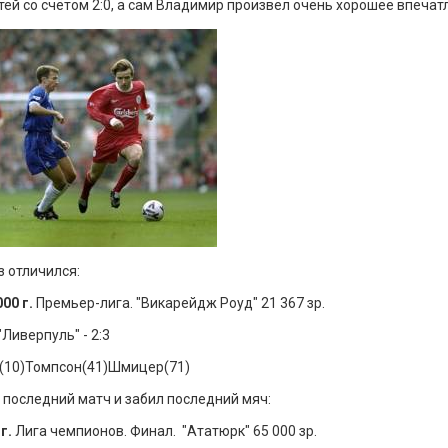
тей со счётом 2:0, а сам Владимир произвёл очень хорошее впечат
з отличился:
00 г.
Премьер-лига. "Викарейдж Роуд" 21 367 зр.
"Ливерпуль" - 2:3
р(10)Томпсон(41)Шмицер(71)
 последний матч и забил последний мяч:
г.
Лига чемпионов. Финал. "Ататюрк" 65 000 зр.