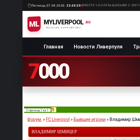
Пятница,
07.08.2026
23:49:29
ВМЕСТЕ С БОЛЕЛЬЩИКАМИ С 2007
MYLIVERPOOL
ML
.RU
RUSSIAN SUPPORTERS
Главная
Новости Ливерпуля
Тр
7
0
0
0
1
Страница
1
из
1
Форум.
»
FC Liverpool
»
Бывшие игроки
»
Владимир Шм
ВЛАДИМИР ШМИЦЕР