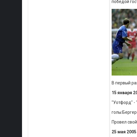
победой гос
В первый ра
15 января 20
"Уотфорд" - 
голы:Берге
Провел свой
25 мая 2005 