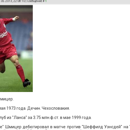
.05.2013, 22:08:10 | Сообщение #
1
мицер.
ая 1973 года. Дечин. Чехословакия.
уб из "Ланса" за 3.75 млн.ф.ст. в мае 1999 года.
е" Шмицер дебютировал в матче против "Шеффилд Уэнсдей" на "Х