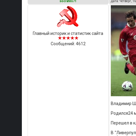
socrates71
Дата: Четверг, 16
Главный историк и статистик сайта
Сообщений:
4612
Владимир Ш
Родился24 м
Перешел в кл
В "Ливерпул