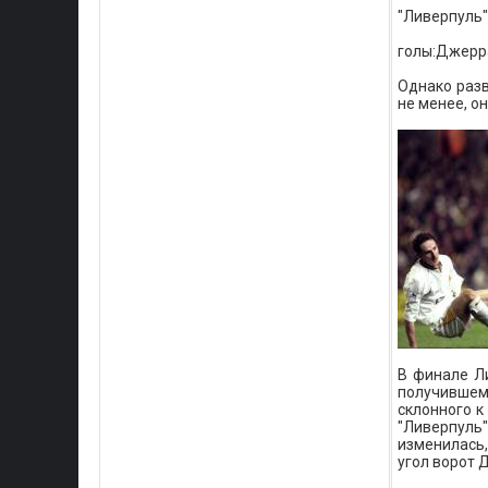
"Ливерпуль" 
голы:Джерр
Однако разв
не менее, о
В финале Ли
получившем
склонного к
"Ливерпуль"
изменилась,
угол ворот