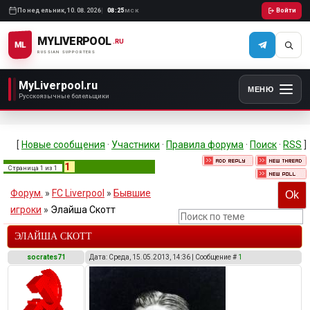
Понедельник,
10.08.2026
08:25
Войти
МСК
MYLIVERPOOL
.RU
ML
RUSSIAN SUPPORTERS
MyLiverpool.ru
МЕНЮ
Русскоязычные болельщики
[
Новые сообщения
·
Участники
·
Правила форума
·
Поиск
·
RSS
]
1
Страница
1
из
1
Форум.
»
FC Liverpool
»
Бывшие
игроки
»
Элайша Скотт
ЭЛАЙША СКОТТ
socrates71
Дата: Среда, 15.05.2013, 14:36 | Сообщение #
1