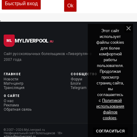
,
Этот сайт
использует
MYLIVERPOOL
ML
файлы cookies
.RU
для более
комфортной
Сайт русскоязычных болельщиков «Ливерпуля» с
работы
2007 года.
пользователя.
Продолжая
ГЛАВНОЕ
СООБЩЕСТВО
просмотр
Новости
Форум
страниц сайта,
Матч-центр
Блоги
Трансляция
Telegram
вы
соглашаетесь
О САЙТЕ
с
Политикой
О нас
Реклама
использования
Обратная связь
файлов
cookies
.
© 2007–
2026
MyLiverpool.ru
СОГЛАСИТЬСЯ
Неофициальный сайт болельщиков · 18+
admin@myliverpool.ru