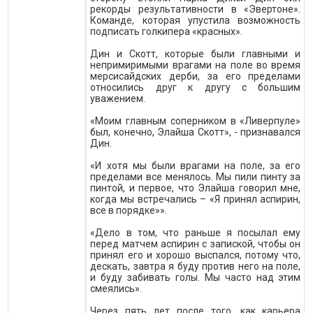
рекорды результативности в «Эвертоне».
Команде, которая упустила возможность
подписать голкипера «красных».
Дин и Скотт, которые были главными и
непримиримыми врагами на поле во время
мерсисайдских дерби, за его пределами
относились друг к другу с большим
уважением.
«Моим главным соперником в «Ливерпуле»
был, конечно, Элайша Скотт», - признавался
Дин.
«И хотя мы были врагами на поле, за его
пределами все менялось. Мы пили пинту за
пинтой, и первое, что Элайша говорил мне,
когда мы встречались – «Я принял аспирин,
все в порядке»».
«Дело в том, что раньше я посылал ему
перед матчем аспирин с запиской, чтобы он
принял его и хорошо выспался, потому что,
дескать, завтра я буду против него на поле,
и буду забивать голы. Мы часто над этим
смеялись».
Через пять лет после того, как карьера