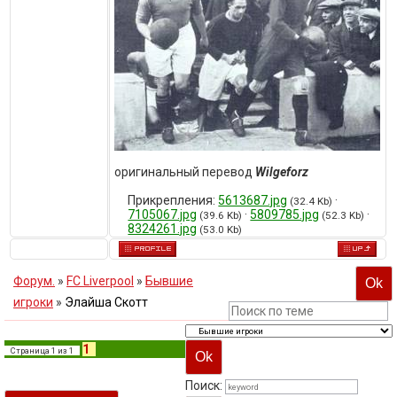
оригинальный перевод
Wilgeforz
Прикрепления:
5613687.jpg
·
(32.4 Kb)
7105067.jpg
·
5809785.jpg
·
(39.6 Kb)
(52.3 Kb)
8324261.jpg
(53.0 Kb)
Форум.
»
FC Liverpool
»
Бывшие
игроки
»
Элайша Скотт
1
Страница
1
из
1
Поиск: