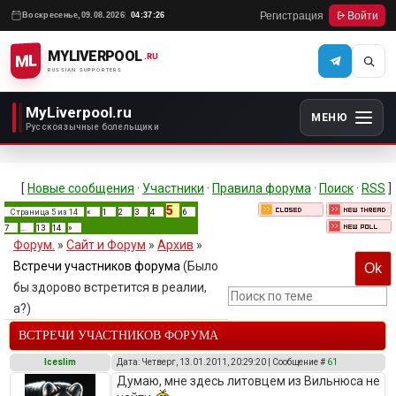
Регистрация
Войти
Воскресенье,
09.08.2026
04:37:26
MYLIVERPOOL
ML
.RU
RUSSIAN SUPPORTERS
MyLiverpool.ru
МЕНЮ
Русскоязычные болельщики
[
Новые сообщения
·
Участники
·
Правила форума
·
Поиск
·
RSS
]
5
Страница
5
из
14
«
1
2
3
4
6
7
…
13
14
»
Форум.
»
Сайт и Форум
»
Архив
»
Встречи участников форума
(Было
бы здорово встретится в реалии,
а?)
ВСТРЕЧИ УЧАСТНИКОВ ФОРУМА
Iceslim
Дата: Четверг, 13.01.2011, 20:29:20 | Сообщение #
61
Думаю, мне здесь литовцем из Вильнюса не