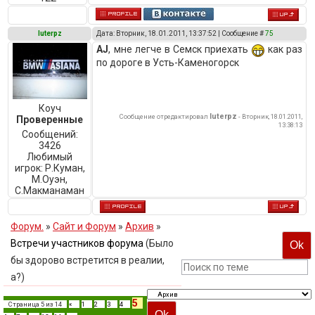
luterpz
Дата: Вторник, 18.01.2011, 13:37:52 | Сообщение #
75
AJ
, мне легче в Семск приехать
как раз
по дороге в Усть-Каменогорск
Коуч
luterpz
Сообщение отредактировал
-
Вторник, 18.01.2011,
Проверенные
13:38:13
Сообщений:
3426
Любимый
игрок:
Р.Куман,
М.Оуэн,
C.Макманаман
Форум.
»
Сайт и Форум
»
Архив
»
Встречи участников форума
(Было
бы здорово встретится в реалии,
а?)
5
Страница
5
из
14
«
1
2
3
4