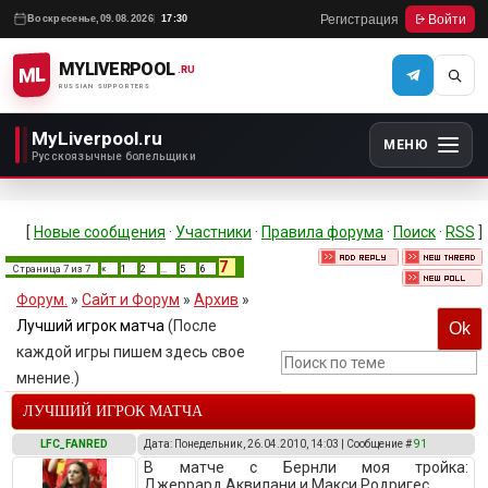
Регистрация
Войти
Воскресенье,
09.08.2026
17:30
MYLIVERPOOL
ML
.RU
RUSSIAN SUPPORTERS
MyLiverpool.ru
МЕНЮ
Русскоязычные болельщики
[
Новые сообщения
·
Участники
·
Правила форума
·
Поиск
·
RSS
]
7
Страница
7
из
7
«
1
2
…
5
6
Форум.
»
Сайт и Форум
»
Архив
»
Лучший игрок матча
(После
каждой игры пишем здесь свое
мнение.)
ЛУЧШИЙ ИГРОК МАТЧА
LFC_FANRED
Дата: Понедельник, 26.04.2010, 14:03 | Сообщение #
91
В матче с Бернли моя тройка:
Джеррард,Аквилани и Макси Родригес