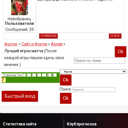
Новобранец
Пользователи
Сообщений:
39
Форум.
»
Сайт и Форум
»
Архив
»
Лучший игрок матча
(После
каждой игры пишем здесь свое
мнение.)
Страница
7
из
7
«
1
2
…
5
6
7
Поиск:
,
Статистика сайта
Клуб прогнозов