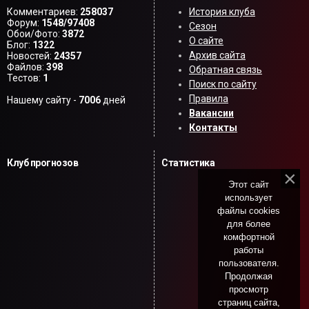
Комментариев:
258037
История клуба
Форум:
1548/97408
Сезон
Обои/Фото:
3872
О сайте
Блог:
1322
Архив сайта
Новостей:
24357
Файлов:
398
Обратная связь
Тестов:
1
Поиск по сайту
Правила
Нашему сайту -
7006
дней
Вакансии
Контакты
Клуб прогнозов
Статистика
Этот сайт
использует
файлы cookies
для более
комфортной
работы
пользователя.
Продолжая
просмотр
страниц сайта,