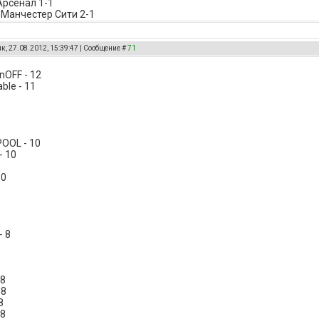
Арсенал 1-1
 Манчестер Сити 2-1
к, 27.08.2012, 15:39:47 | Сообщение #
71
OFF - 12
ble - 11
POOL - 10
- 10
10
- 8
 8
 8
8
 8