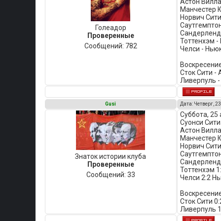
Астон Вилла
Манчестер Ю
Норвич Сити
Саутгемптон 
Голеадор
Сандерленд 
Проверенные
Тоттенхэм -
Сообщений:
782
Челси - Нью
Воскресение
Сток Сити - 
Ливерпуль -
Gusi
Дата: Четверг, 23
Суббота, 25 
Суонси Сити
Астон Вилла
Манчестер Ю
Норвич Сити
Саутгемптон
Знаток истории клуба
Сандерленд 
Проверенные
Тоттенхэм 1
Сообщений:
33
Челси 2:2 Н
Воскресение
Сток Сити 0
Ливерпуль 1