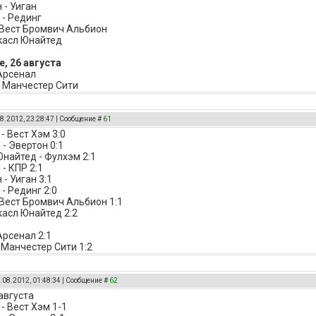
 - Уиган
- Рединг
 Вест Бромвич Альбион
касл Юнайтед
, 26 августа
 Арсенал
 Манчестер Сити
8.2012, 23:28:47 | Сообщение #
61
- Вест Хэм 3:0
- Эвертон 0:1
найтед - Фулхэм 2:1
- КПР 2:1
- Уиган 3:1
- Рединг 2:0
 Вест Бромвич Альбион 1:1
касл Юнайтед 2:2
Арсенал 2:1
 Манчестер Сити 1:2
.08.2012, 01:48:34 | Сообщение #
62
августа
- Вест Хэм 1-1