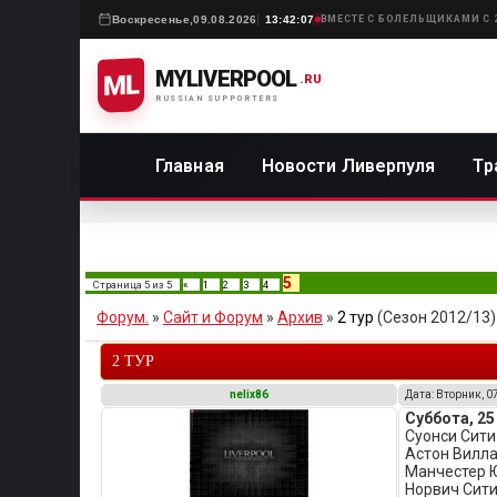
Воскресенье,
09.08.2026
13:42:07
ВМЕСТЕ С БОЛЕЛЬЩИКАМИ С 
MYLIVERPOOL
ML
.RU
RUSSIAN SUPPORTERS
Главная
Новости Ливерпуля
Тр
5
Страница
5
из
5
«
1
2
3
4
Форум.
»
Сайт и Форум
»
Архив
»
2 тур
(Сезон 2012/13)
2 ТУР
nelix86
Дата: Вторник, 0
Суббота, 25
Суонси Сити
Астон Вилла
Манчестер 
Норвич Сити