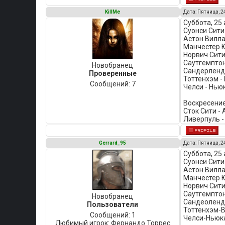
KillMe
Дата: Пятница, 2
Суббота, 25 
Суонси Сити 
Астон Вилла
Манчестер Ю
Норвич Сити
Саутгемптон 
Новобранец
Сандерленд 
Проверенные
Тоттенхэм -
Сообщений:
7
Челси - Нью
Воскресение
Сток Сити - 
Ливерпуль -
Gerrard_95
Дата: Пятница, 2
Суббота, 25 
Суонси Сити
Астон Вилла
Манчестер 
Норвич Сити
Саутгемптон
Новобранец
Сандеоленд
Пользователи
Тоттенхэм-В
Сообщений:
1
Челси-Ньюк
Любимый игрок:
Фернандо Торрес