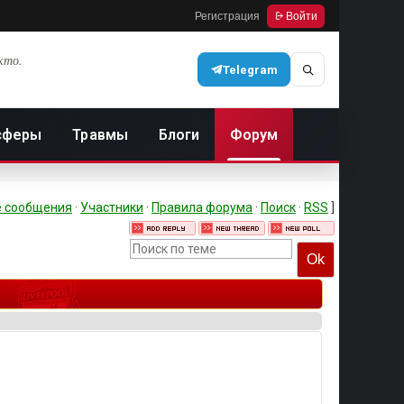
Регистрация
Войти
кто.
Telegram
сферы
Травмы
Блоги
Форум
 сообщения
·
Участники
·
Правила форума
·
Поиск
·
RSS
]