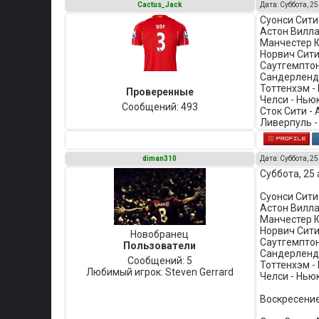
Cactus_Jack
Дата: Суббота, 25
Суонси Сити 
Астон Вилла
Манчестер Ю
Норвич Сити
Саутгемптон 
Сандерленд 
Тоттенхэм -
Проверенные
Челси - Нью
Сообщений:
493
Сток Сити - 
Ливерпуль -
diman310
Дата: Суббота, 25
Суббота, 25 
Суонси Сити 
Астон Вилла
Манчестер Ю
Норвич Сити
Новобранец
Саутгемптон 
Пользователи
Сандерленд 
Сообщений:
5
Тоттенхэм -
Любимый игрок:
Steven Gerrard
Челси - Нью
Воскресение