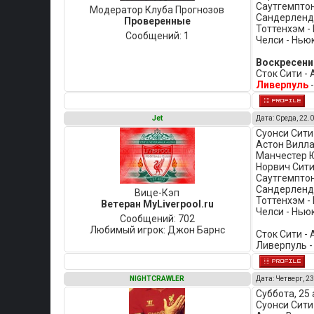
Саутгемптон
Модератор Клуба Прогнозов
Сандерленд 
Проверенные
Тоттенхэм -
Сообщений:
1
Челси - Нью
Воскресение
Сток Сити -
Ливерпуль
-
Jet
Дата: Среда, 22.0
Суонси Сити 
Астон Вилла 
Манчестер Ю
Норвич Сити 
Саутгемптон 
Сандерленд 
Вице-Кэп
Тоттенхэм -
Ветеран MyLiverpool.ru
Челси - Нью
Сообщений:
702
Любимый игрок:
Джон Барнс
Сток Сити - 
Ливерпуль -
NIGHTCRAWLER
Дата: Четверг, 23
Суббота, 25 
Суонси Сити 