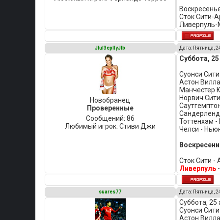
Воскресенье
Сток Сити-А
Ливерпуль-М
JIuI3epIIyJIb
Дата: Пятница, 2
Суббота, 25
Суонси Сити 
Астон Вилла
Манчестер Ю
Норвич Сити
Новобранец
Саутгемптон 
Проверенные
Сандерленд 
Сообщений:
86
Тоттенхэм -
Любимый игрок:
Стиви Джи
Челси - Нью
Воскресение
Сток Сити - 
Ливерпуль
-
suares77
Дата: Пятница, 2
Суббота, 25 
Суонси Сити 
Астон Вилла