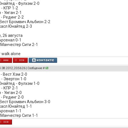
найтед - Фулхэм 2-0
 - КПР 1-2
- Уиган 2-1
- Рединг 2-2
 Вест Бромвич Альбион 2-2
касл Юнайтед 2-3
, 26 августа
Арсенал 0-1
 Манчестер Сити 2-1
r walk alone
4.08.2012, 20:56:26 | Сообщение #
68
- Вест Хэм 2-0
 - Эвертон 1-0
найтед - Фулхэм 1-0
 - КПР 2-1
- Уиган 2-0
- Рединг 2-0
 Вест Бромвич Альбион 3-0
касл Юнайтед 1-1
Арсенал 1-1
 Манчестер Сити 1-1