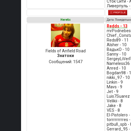
Сток Сити - 
Ливерпуль -
Heretic
Дата: Понедельни
Redds - 13
mrPodnebesn
Chief_Consta
Reds89 - 11
Alsher - 10
ВадькО - 10
Fields of Anfield Road
Sanny - 10
Знатоки
SergeyLiVer
Сообщений:
1547
Nameless36 
Anred - 10
Bogdan98 - 
nikki_97 - 10
Linkin - 9
Mavs - 9
Jet - 9
Luis7Suarez 
Velikii - 8
Jake - 8
VES - 8
El-Pistolero -
torrrrrrrrres -
pitbull_spb - 
Gerrard_95 -