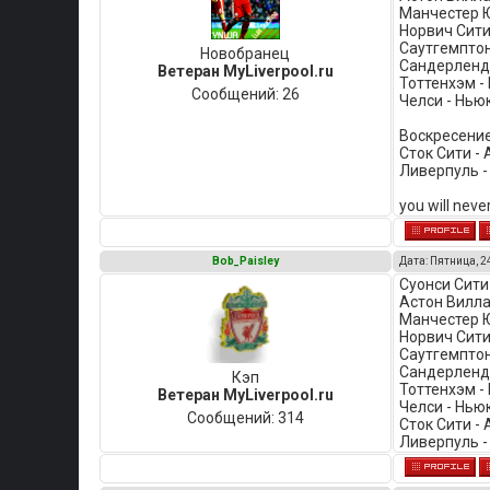
Манчестер Ю
Норвич Сити
Саутгемптон 
Новобранец
Сандерленд 
Ветеран MyLiverpool.ru
Тоттенхэм -
Сообщений:
26
Челси - Нью
Воскресение
Сток Сити - 
Ливерпуль -
you will neve
Bob_Paisley
Дата: Пятница, 2
Суонси Сити 
Астон Вилла
Манчестер Ю
Норвич Сити
Саутгемптон 
Сандерленд 
Кэп
Тоттенхэм -
Ветеран MyLiverpool.ru
Челси - Нью
Сообщений:
314
Сток Сити - 
Ливерпуль -