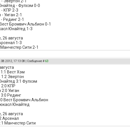
 - Эвертон 2-1
найтед - Фулхэм 0-0
 - КПР 2-3
- Уиган 2-1
- Рединг 2-1
 Вест Бромвич Альбион 0-1
касл Юнайтед 1-3
, 26 августа
Арсенал 1-3
 Манчестер Сити 2-1
.08.2012, 17:13:08 | Сообщение #
63
августа
 1:1 Вест Хэм
 1:2 Эвертон
найтед 3:1 Фулхэм
 2:0 КПР
 2:0 Уиган
3:0 Рединг
:0 Вест Бромвич Альбион
ьюкасл Юнайтед
, 26 августа
:2 Арсенал
:1 Манчестер Сити