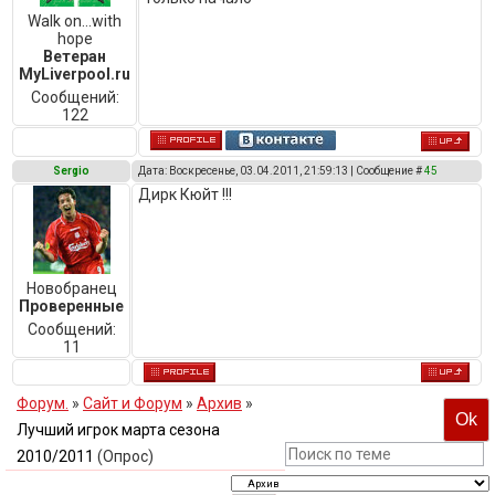
Walk on...with
hope
Ветеран
MyLiverpool.ru
Сообщений:
122
Sergio
Дата: Воскресенье, 03.04.2011, 21:59:13 | Сообщение #
45
Дирк Кюйт !!!
Новобранец
Проверенные
Сообщений:
11
Форум.
»
Сайт и Форум
»
Архив
»
Лучший игрок марта сезона
2010/2011
(Опрос)