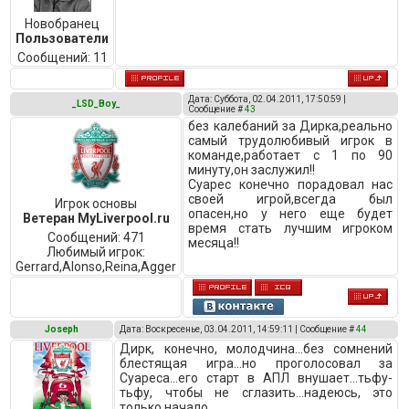
Новобранец
Пользователи
Сообщений:
11
Дата: Суббота, 02.04.2011, 17:50:59 |
_LSD_Boy_
Сообщение #
43
без калебаний за Дирка,реально
самый трудолюбивый игрок в
команде,работает с 1 по 90
минуту,он заслужил!!
Суарес конечно порадовал нас
своей игрой,всегда был
Игрок основы
опасен,но у него еще будет
Ветеран MyLiverpool.ru
время стать лучшим игроком
Сообщений:
471
месяца!!
Любимый игрок:
Gerrard,Alonso,Reina,Agger
Joseph
Дата: Воскресенье, 03.04.2011, 14:59:11 | Сообщение #
44
Дирк, конечно, молодчина...без сомнений
блестящая игра...но проголосовал за
Суареса...его старт в АПЛ внушает...тьфу-
тьфу, чтобы не сглазить...надеюсь, это
только начало