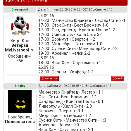
СЕЗОН 16/17.ТУР № 6
Dreampool
Дата: Пятница, 23.09.2016, 23:40:24 | Сообщение #
16
24.09.16
14-30 Манчестер Юнайтед - Лестер Сити 2-1
17-00 Сток Сити - Вест Бромвич 1-0
17-00 Сандерленд - Кристал Пэлас 1-2
17-00 Ливерпуль - Халл Сити 3-1
17-00 Борнмут - Эвертон 1-2
Вице-Кэп
17-00 Мидлсбро - Тоттенхэм 1-0
Ветеран
17-00 Суонси Сити - Манчестер Сити 2-2
MyLiverpool.ru
19-30 Арсенал - Челси 2-2
Сообщений:
25.09.16
555
18-00 Вест Хэм - Саутгемптон 1-1
26.09.16
22-00 Бернли - Уотфорд 1-3
kingley
Дата: Суббота, 24.09.2016, 03:42:18 | Сообщение #
17
Манчестер Юнайтед - Лестер - 1:1
Сток Сити - Вест Бромвич - 1:1
Сандерленд - Кристал Пэлас - 0:1
Ливерпуль - Халл Сити - 2:0
Борнмут - Эвертон - 1:1
Мидлсбро - Тоттенхэм - 1:2
Новобранец
Суонси Сити - Манчестер Сити - 1:3
Пользователи
Арсенал - Челси - 0:0
Вест Хэм - Саутгемптон - 2:1