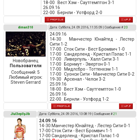
18-00 Вест Хэм - Саутгемптон 3-1
26.09.16
22-00 Бернли - Уотфорд 2-0
diman310
Дата: Суббота, 24.09.2016, 11:35:09 | Сообщение #
20
24.09.16
14-30 Манчестер Юнайтед - Лестер
Сити 1-2
17-00 Сток Сити - Вест Бромвич 1-0
17-00 Сандерленд - Кристал Пэлас 1-1
17-00 Ливерпуль - Халл Сити 3-1
Новобранец
17-00 Борнмут - Эвертон 0-1
Пользователи
17-00 Мидлсбро - Тоттенхэм 1-1
Сообщений:
5
17-00 Суонси Сити - Манчестер Сити 0-2
Любимый игрок:
19-30 Арсенал - Челси 3-2
Steven Gerrard
25.09.16
18-00 Вест Хэм - Саутгемптон 1-0
26.09.16
22-00 Бернли - Уотфорд 1-2
JIuI3epIIyJIb
Дата: Суббота, 24.09.2016, 13:08:19 | Сообщение #
21
24.09.16
14-30 Манчестер Юнайтед - Лестер Сити 0-1
17-00 Сток Сити - Вест Бромвич 1-1
17-00 Сандерленд - Кристал Пэлас 1-0