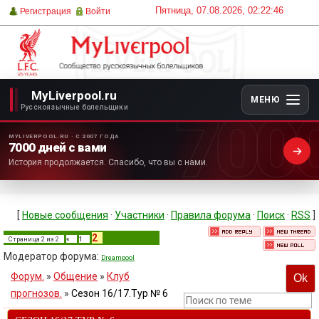
Пятница, 07.08.2026, 02:22:46
Регистрация
Войти
MyLiverpool.ru
МЕНЮ
700
Русскоязычные болельщики
MYLIVERPOOL.RU · С 2007 ГОДА
7000 дней с вами
История продолжается. Спасибо, что вы с нами.
[
Новые сообщения
·
Участники
·
Правила форума
·
Поиск
·
RSS
]
2
Страница
2
из
2
«
1
Модератор форума:
Dreampool
Форум.
»
Общение
»
Клуб
прогнозов.
»
Сезон 16/17.Тур № 6