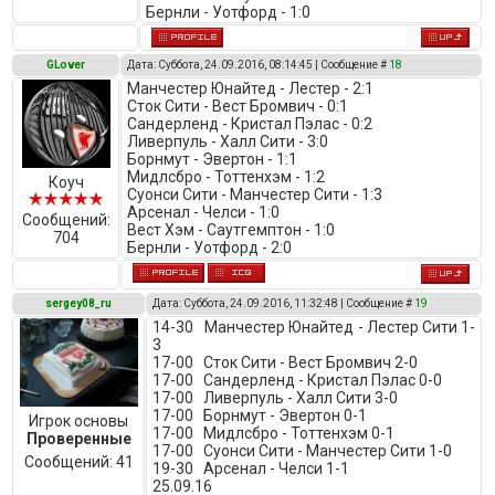
Бернли - Уотфорд - 1:0
GLover
Дата: Суббота, 24.09.2016, 08:14:45 | Сообщение #
18
Манчестер Юнайтед - Лестер - 2:1
Сток Сити - Вест Бромвич - 0:1
Сандерленд - Кристал Пэлас - 0:2
Ливерпуль - Халл Сити - 3:0
Борнмут - Эвертон - 1:1
Мидлсбро - Тоттенхэм - 1:2
Коуч
Суонси Сити - Манчестер Сити - 1:3
Арсенал - Челси - 1:0
Сообщений:
Вест Хэм - Саутгемптон - 1:0
704
Бернли - Уотфорд - 2:0
sergey08_ru
Дата: Суббота, 24.09.2016, 11:32:48 | Сообщение #
19
14-30 Манчестер Юнайтед - Лестер Сити 1-
3
17-00 Сток Сити - Вест Бромвич 2-0
17-00 Сандерленд - Кристал Пэлас 0-0
17-00 Ливерпуль - Халл Сити 3-0
17-00 Борнмут - Эвертон 0-1
Игрок основы
17-00 Мидлсбро - Тоттенхэм 0-1
Проверенные
17-00 Суонси Сити - Манчестер Сити 1-0
Сообщений:
41
19-30 Арсенал - Челси 1-1
25.09.16