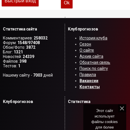
,
Статистика сайта
Клуб прогнозов
Комментариев:
258032
История клуба
Форум:
1548/97408
Сезон
Обои/Фото:
3872
О сайте
Блог:
1321
Архив сайта
Новостей:
24339
Файлов:
398
Обратная связь
Тестов:
1
Поиск по сайту
Правила
Нашему сайту -
7003
дней
Вакансии
Контакты
Клуб прогнозов
Статистика
Этот сайт
использует
файлы cookies
для более