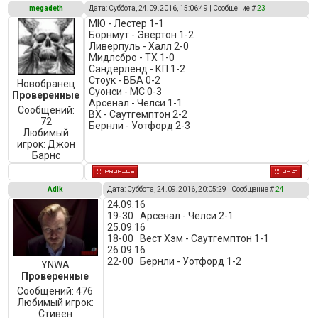
megadeth
Дата: Суббота, 24.09.2016, 15:06:49 | Сообщение #
23
МЮ - Лестер 1-1
Борнмут - Эвертон 1-2
Ливерпуль - Халл 2-0
Мидлсбро - ТХ 1-0
Сандерленд - КП 1-2
Стоук - ВБА 0-2
Новобранец
Суонси - МС 0-3
Проверенные
Арсенал - Челси 1-1
Сообщений:
ВХ - Саутгемптон 2-2
72
Бернли - Уотфорд 2-3
Любимый
игрок:
Джон
Барнс
Adik
Дата: Суббота, 24.09.2016, 20:05:29 | Сообщение #
24
24.09.16
19-30 Арсенал - Челси 2-1
25.09.16
18-00 Вест Хэм - Саутгемптон 1-1
26.09.16
22-00 Бернли - Уотфорд 1-2
YNWA
Проверенные
Сообщений:
476
Любимый игрок:
Стивен