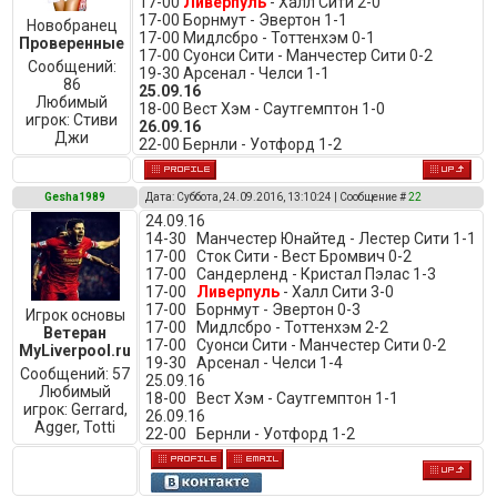
17-00
Ливерпуль
- Халл Сити 2-0
17-00 Борнмут - Эвертон 1-1
Новобранец
17-00 Мидлсбро - Тоттенхэм 0-1
Проверенные
17-00 Суонси Сити - Манчестер Сити 0-2
Сообщений:
19-30 Арсенал - Челси 1-1
86
25.09.16
Любимый
18-00 Вест Хэм - Саутгемптон 1-0
игрок:
Стиви
26.09.16
Джи
22-00 Бернли - Уотфорд 1-2
Gesha1989
Дата: Суббота, 24.09.2016, 13:10:24 | Сообщение #
22
24.09.16
14-30 Манчестер Юнайтед - Лестер Сити 1-1
17-00 Сток Сити - Вест Бромвич 0-2
17-00 Сандерленд - Кристал Пэлас 1-3
17-00
Ливерпуль
- Халл Сити 3-0
17-00 Борнмут - Эвертон 0-3
Игрок основы
17-00 Мидлсбро - Тоттенхэм 2-2
Ветеран
17-00 Суонси Сити - Манчестер Сити 0-2
MyLiverpool.ru
19-30 Арсенал - Челси 1-4
Сообщений:
57
25.09.16
Любимый
18-00 Вест Хэм - Саутгемптон 1-1
игрок:
Gerrard,
26.09.16
Agger, Totti
22-00 Бернли - Уотфорд 1-2