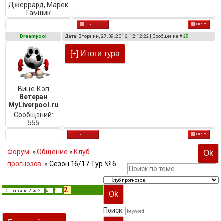
Джеррард, Марек
Гамшик
Dreampool
Дата: Вторник, 27.09.2016, 12:12:22 | Сообщение #
25
Вице-Кэп
Ветеран
MyLiverpool.ru
Сообщений:
555
Форум.
»
Общение
»
Клуб
прогнозов.
»
Сезон 16/17.Тур № 6
2
Страница
2
из
2
«
1
Поиск: