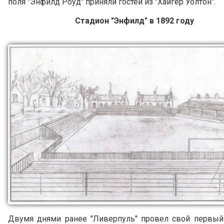
поля "Энфилд Роуд" приняли гостей из "Хайгер Уолтон".
Стадион "Энфилд" в 1892 году
Двумя днями ранее "Ливерпуль" провел свой первый