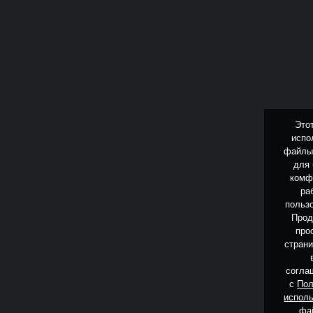
Это
испо
файлы
для
комф
ра
польз
Про
про
страни
согла
с
Пол
испол
фа