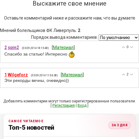
Выскажите свое мнение
Оставьте комментарий ниже и расскажите нам, что вы думаете
Мнений болельщиков ФК Ливерпуль
:
2
Порядок вывода комментариев:
2
spin2
[
Материал
]
0
(03.09.2014 18:15:48)
Спасибо за статью! Интересно
1
Wilgeforz
[
Материал
]
2
(03.09.2014 11:06:38)
Эти рекорды вечны, очевидно))
Добавлять комментарии могут только зарегистрированные пользователи.
[
Регистрация
|
Вход
]
САМОЕ ЧИТАЕМОЕ
ЗА 3 ДНЯ
Топ-5 новостей