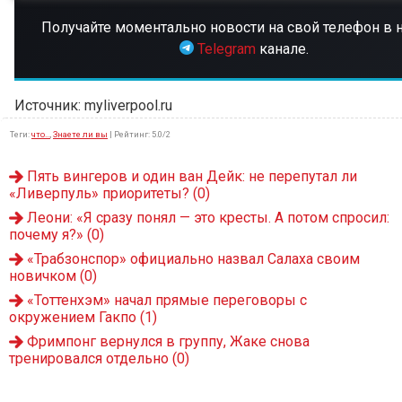
Получайте моментально новости на свой телефон в
Telegram
канале.
Источник: myliverpool.ru
Теги
:
что...
,
Знаете ли вы
|
Рейтинг
:
5.0
/
2
Пять вингеров и один ван Дейк: не перепутал ли
«Ливерпуль» приоритеты?
(0)
Леони: «Я сразу понял — это кресты. А потом спросил:
почему я?»
(0)
«Трабзонспор» официально назвал Салаха своим
новичком
(0)
«Тоттенхэм» начал прямые переговоры с
окружением Гакпо
(1)
Фримпонг вернулся в группу, Жаке снова
тренировался отдельно
(0)