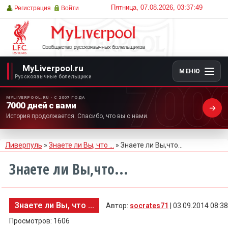
Пятница, 07.08.2026, 03:37:49
Регистрация
Войти
MyLiverpool.ru
МЕНЮ
700
Русскоязычные болельщики
MYLIVERPOOL.RU · С 2007 ГОДА
7000 дней с вами
История продолжается. Спасибо, что вы с нами.
Ливерпуль
»
Знаете ли Вы, что ...
» Знаете ли Вы,что...
Знаете ли Вы,что...
Знаете ли Вы, что ...
Автор:
socrates71
| 03.09.2014 08:38
Просмотров: 1606