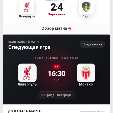
МАТЧ ОКОНЧЕН
2
4
:
Поражение
Ливерпуль
Лидс
→
Обзор матча
БЛИЖАЙШИЙ МАТЧ
Предсезонка
Следующая игра
ВОСКРЕСЕНЬЕ · 9 АВГУСТА
VS
16:30
МСК
Ливерпуль
Монако
Энфилд · Ливерпуль
ДО НАЧАЛА МАТЧА
Обновляется автоматически