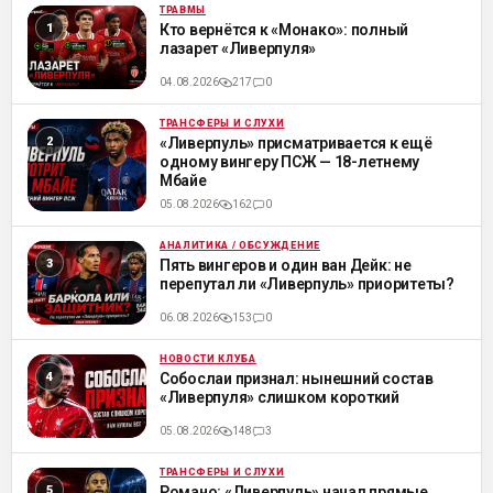
ТРАВМЫ
ML
Кто вернётся к «Монако»: полный
лазарет «Ливерпуля»
04.08.2026
217
0
ТРАНСФЕРЫ И СЛУХИ
ML
«Ливерпуль» присматривается к ещё
одному вингеру ПСЖ — 18-летнему
Мбайе
05.08.2026
162
0
АНАЛИТИКА / ОБСУЖДЕНИЕ
ML
Пять вингеров и один ван Дейк: не
перепутал ли «Ливерпуль» приоритеты?
06.08.2026
153
0
НОВОСТИ КЛУБА
ML
Собослаи признал: нынешний состав
«Ливерпуля» слишком короткий
05.08.2026
148
3
ТРАНСФЕРЫ И СЛУХИ
ML
Романо: «Ливерпуль» начал прямые