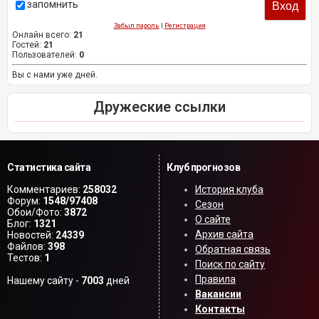
запомнить
Забыл пароль
|
Регистрация
Онлайн всего:
21
Гостей:
21
Пользователей:
0
Вы с нами уже дней.
Дружеские ссылки
Статистика сайта
Клуб прогнозов
Комментариев:
258032
История клуба
Форум:
1548/97408
Сезон
Обои/Фото:
3872
О сайте
Блог:
1321
Архив сайта
Новостей:
24339
Файлов:
398
Обратная связь
Тестов:
1
Поиск по сайту
Правила
Нашему сайту -
7003
дней
Вакансии
Контакты