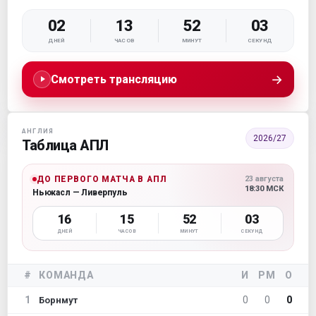
02
13
52
02
ДНЕЙ
ЧАСОВ
МИНУТ
СЕКУНД
→
Смотреть трансляцию
АНГЛИЯ
2026/27
Таблица АПЛ
ДО ПЕРВОГО МАТЧА В АПЛ
23 августа
18:30 МСК
Ньюкасл — Ливерпуль
16
15
52
02
ДНЕЙ
ЧАСОВ
МИНУТ
СЕКУНД
#
КОМАНДА
И
РМ
О
1
0
0
0
Борнмут