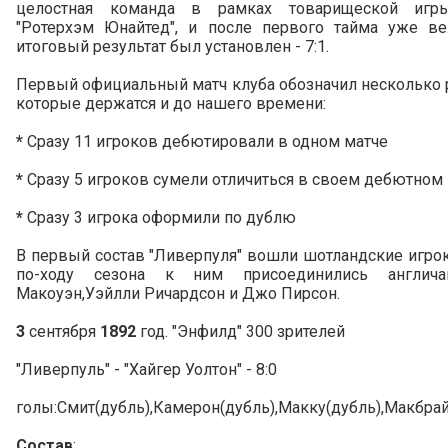
целостная команда в рамках товарищеской игр
"Ротерхэм Юнайтед", и после первого тайма уже ве
итоговый результат был установлен - 7:1.
Первый официальный матч клуба обозначил несколько 
которые держатся и до нашего времени:
*
Сразу 11 игроков дебютировали в одном матче
*
Сразу 5 игроков сумели отличиться в своем дебютном
*
Сразу 3 игрока оформили по дублю
В первый состав "Ливерпуля" вошли шотландские игрок
по-ходу сезона к ним присоединились англич
Макоуэн,Уэйлли Ричардсон и Джо Пирсон.
3
сентября
1892
год. "Энфилд" 300 зрителей
"Ливерпуль" - "Хайгер Уолтон" - 8:0
голы:Смит(дубль),Камерон(дубль),Макку(дубль),Макбра
Состав
: