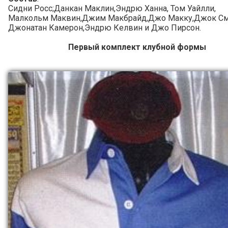
Сидни Росс;Данкан Маклин,Эндрю Ханна, Том Уайлли,
Малкольм Маквин,Джим Макбрайд,Джо Макку,Джок См
Джонатан Камерон,Эндрю Келвин и Джо Пирсон.
Первый комплект клубной формы