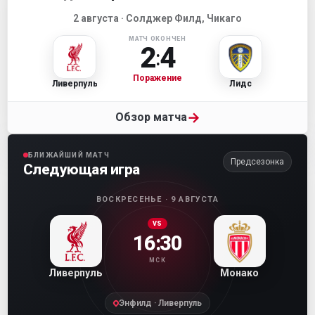
2 августа · Солджер Филд, Чикаго
МАТЧ ОКОНЧЕН
2
4
:
Поражение
Ливерпуль
Лидс
→
Обзор матча
БЛИЖАЙШИЙ МАТЧ
Предсезонка
Следующая игра
ВОСКРЕСЕНЬЕ · 9 АВГУСТА
VS
16:30
МСК
Ливерпуль
Монако
Энфилд · Ливерпуль