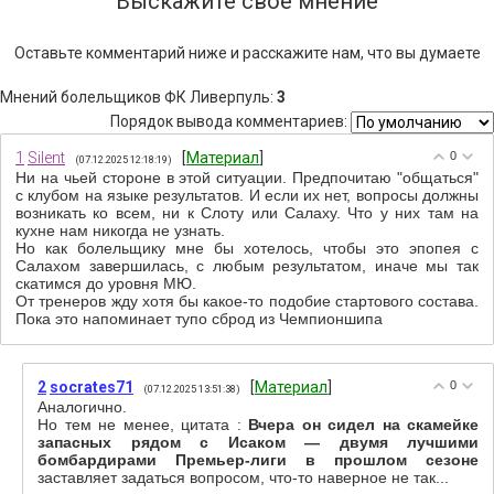
Выскажите свое мнение
Оставьте комментарий ниже и расскажите нам, что вы думаете
Мнений болельщиков ФК Ливерпуль
:
3
Порядок вывода комментариев:
1
Silent
[
Материал
]
0
(07.12.2025 12:18:19)
Ни на чьей стороне в этой ситуации. Предпочитаю "общаться"
с клубом на языке результатов. И если их нет, вопросы должны
возникать ко всем, ни к Слоту или Салаху. Что у них там на
кухне нам никогда не узнать.
Но как болельщику мне бы хотелось, чтобы это эпопея с
Салахом завершилась, с любым результатом, иначе мы так
скатимся до уровня МЮ.
От тренеров жду хотя бы какое-то подобие стартового состава.
Пока это напоминает тупо сброд из Чемпионшипа
2
socrates71
[
Материал
]
0
(07.12.2025 13:51:38)
Аналогично.
Но тем не менее, цитата :
Вчера он сидел на скамейке
запасных рядом с Исаком — двумя лучшими
бомбардирами Премьер-лиги в прошлом сезоне
заставляет задаться вопросом, что-то наверное не так...