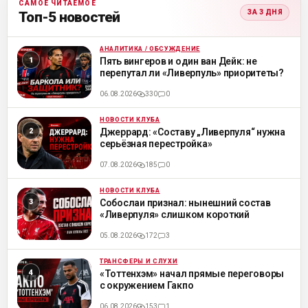
САМОЕ ЧИТАЕМОЕ
ЗА 3 ДНЯ
Топ-5 новостей
АНАЛИТИКА / ОБСУЖДЕНИЕ
ML
Пять вингеров и один ван Дейк: не
перепутал ли «Ливерпуль» приоритеты?
06.08.2026
330
0
НОВОСТИ КЛУБА
ML
Джеррард: «Составу „Ливерпуля“ нужна
серьёзная перестройка»
07.08.2026
185
0
НОВОСТИ КЛУБА
ML
Собослаи признал: нынешний состав
«Ливерпуля» слишком короткий
05.08.2026
172
3
ТРАНСФЕРЫ И СЛУХИ
ML
«Тоттенхэм» начал прямые переговоры
с окружением Гакпо
06.08.2026
153
1