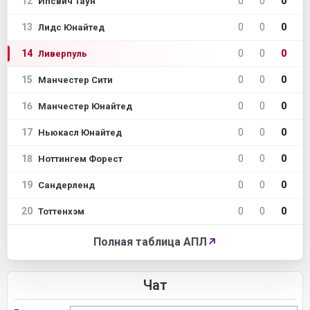
12
0
0
0
Ипсвич Таун
13
0
0
0
Лидс Юнайтед
14
0
0
0
Ливерпуль
15
0
0
0
Манчестер Сити
16
0
0
0
Манчестер Юнайтед
17
0
0
0
Ньюкасл Юнайтед
18
0
0
0
Ноттингем Форест
19
0
0
0
Сандерленд
20
0
0
0
Тоттенхэм
Полная таблица АПЛ
↗
Чат