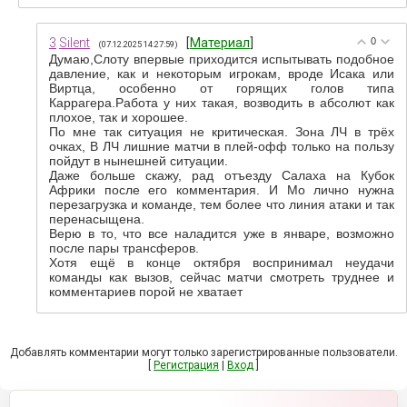
3
Silent
[
Материал
]
0
(07.12.2025 14:27:59)
Думаю,Слоту впервые приходится испытывать подобное
давление, как и некоторым игрокам, вроде Исака или
Виртца, особенно от горящих голов типа
Каррагера.Работа у них такая, возводить в абсолют как
плохое, так и хорошее.
По мне так ситуация не критическая. Зона ЛЧ в трёх
очках, В ЛЧ лишние матчи в плей-офф только на пользу
пойдут в нынешней ситуации.
Даже больше скажу, рад отъезду Салаха на Кубок
Африки после его комментария. И Мо лично нужна
перезагрузка и команде, тем более что линия атаки и так
перенасыщена.
Верю в то, что все наладится уже в январе, возможно
после пары трансферов.
Хотя ещё в конце октября воспринимал неудачи
команды как вызов, сейчас матчи смотреть труднее и
комментариев порой не хватает
Добавлять комментарии могут только зарегистрированные пользователи.
[
Регистрация
|
Вход
]