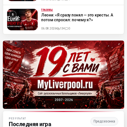
ТРАВМЫ
ML
Леони: «Я сразу понял — это кресты. А
потом спросил: почему я?»
06.08.2026
134
0
Матч-центр «Ливерпуля»
РЕЗУЛЬТАТ
Предсезонка
Последняя игра