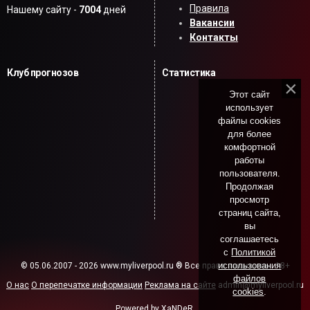
Правила
Нашему сайту -
7004
дней
Вакансии
Контакты
Клуб прогнозов
Статистика
Этот сайт
использует
файлы cookies
для более
комфортной
работы
пользователя.
Продолжая
просмотр
страниц сайта,
вы
соглашаетесь
с
Политикой
использования
© 05.06.2007 - 2026 www.myliverpool.ru ® Все права защищены. 18+
файлов
О нас
О перепечатке информации
Реклама на сайте
admin@myliverpool.ru
cookies
.
Powered by XaNDeR.