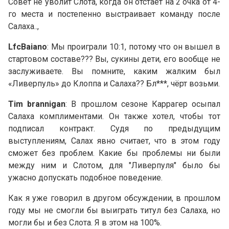
Совет не уволит Слота, когда он отстает на 2 очка от 4-
го места и постепенно выстраивает команду после
Салаха..,
LfcBaiano
: Мы проиграли 10:1, потому что он вышел в
стартовом составе??? Вы, сукины дети, его вообще не
заслуживаете. Вы помните, каким жалким был
«Ливерпуль» до Клоппа и Салаха?? Бл***, чёрт возьми.
Тim brannigan
: В прошлом сезоне Каррагер осыпал
Салаха комплиментами. Он также хотел, чтобы тот
подписал контракт. Судя по предыдущим
выступлениям, Салах явно считает, что в этом году
сможет без проблем. Какие бы проблемы ни были
между ним и Слотом, для "Ливерпуля" было бы
ужасно допускать подобное поведение.
Как я уже говорил в другом обсуждении, в прошлом
году мы не смогли бы выиграть титул без Салаха, но
могли бы и без Слота. Я в этом на 100%.