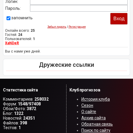
Логин:
Пароль:
запомнить
Забыл пароль
|
Регистрация
Онлайн всего:
25
Гостей:
24
Пользователей:
1
XaNDeR
Вы с нами уже дней.
Дружеские ссылки
Статистика сайта
Клуб прогнозов
Комментариев:
258032
История клуба
Форум:
1548/97408
Сезон
Обои/Фото:
3872
О сайте
Блог:
1322
Архив сайта
Новостей:
24351
Файлов:
398
Обратная связь
Тестов:
1
Поиск по сайту