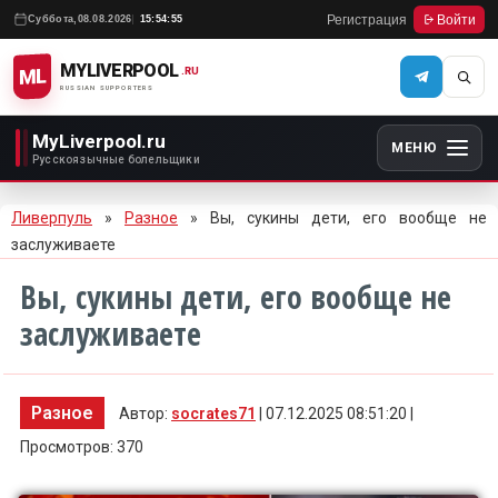
Регистрация
Войти
Суббота,
08.08.2026
15:54:55
MYLIVERPOOL
ML
.RU
RUSSIAN SUPPORTERS
MyLiverpool.ru
МЕНЮ
Русскоязычные болельщики
Ливерпуль
»
Разное
» Вы, сукины дети, его вообще не
заслуживаете
Вы, сукины дети, его вообще не
заслуживаете
Разное
Автор:
socrates71
| 07.12.2025 08:51:20 |
Просмотров: 370