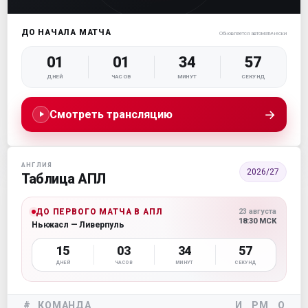
ДО НАЧАЛА МАТЧА
Обновляется автоматически
01
01
34
56
ДНЕЙ
ЧАСОВ
МИНУТ
СЕКУНД
→
Смотреть трансляцию
АНГЛИЯ
2026/27
Таблица АПЛ
ДО ПЕРВОГО МАТЧА В АПЛ
23 августа
18:30 МСК
Ньюкасл — Ливерпуль
15
03
34
56
ДНЕЙ
ЧАСОВ
МИНУТ
СЕКУНД
#
КОМАНДА
И
РМ
О