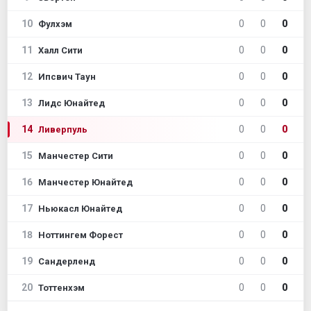
10
0
0
0
Фулхэм
11
0
0
0
Халл Сити
12
0
0
0
Ипсвич Таун
13
0
0
0
Лидс Юнайтед
14
0
0
0
Ливерпуль
15
0
0
0
Манчестер Сити
16
0
0
0
Манчестер Юнайтед
17
0
0
0
Ньюкасл Юнайтед
18
0
0
0
Ноттингем Форест
19
0
0
0
Сандерленд
20
0
0
0
Тоттенхэм