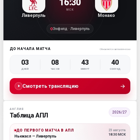
16:30
МСК
Ливерпуль
Монако
Энфилд · Ливерпуль
ДО НАЧАЛА МАТЧА
Обновляется автоматически
03
08
43
40
ДНЕЙ
ЧАСОВ
МИНУТ
СЕКУНД
→
Смотреть трансляцию
АНГЛИЯ
2026/27
Таблица АПЛ
ДО ПЕРВОГО МАТЧА В АПЛ
23 августа
18:30 МСК
Ньюкасл — Ливерпуль