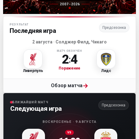
Матч-центр «Ливерпуля»
РЕЗУЛЬТАТ
Предсезонка
Последняя игра
2 августа · Солджер Филд, Чикаго
МАТЧ ОКОНЧЕН
2
4
:
Поражение
Ливерпуль
Лидс
→
Обзор матча
БЛИЖАЙШИЙ МАТЧ
Предсезонка
Следующая игра
ВОСКРЕСЕНЬЕ · 9 АВГУСТА
VS