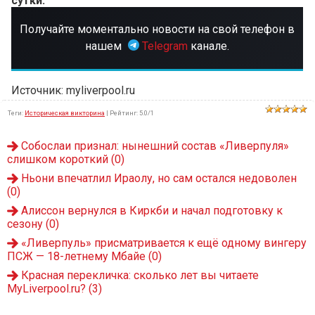
сутки.
Получайте моментально новости на свой телефон в
нашем
Telegram
канале.
Источник: myliverpool.ru
Теги
:
Историческая викторина
|
Рейтинг
:
5.0
/
1
Собослаи признал: нынешний состав «Ливерпуля»
слишком короткий
(0)
Ньони впечатлил Ираолу, но сам остался недоволен
(0)
Алиссон вернулся в Киркби и начал подготовку к
сезону
(0)
«Ливерпуль» присматривается к ещё одному вингеру
ПСЖ — 18-летнему Мбайе
(0)
Красная перекличка: сколько лет вы читаете
MyLiverpool.ru?
(3)