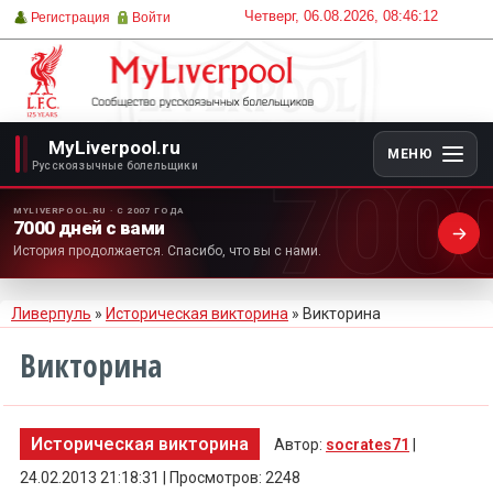
Четверг, 06.08.2026, 08:46:12
Регистрация
Войти
MyLiverpool.ru
МЕНЮ
700
Русскоязычные болельщики
MYLIVERPOOL.RU · С 2007 ГОДА
7000 дней с вами
История продолжается. Спасибо, что вы с нами.
Ливерпуль
»
Историческая викторина
» Викторина
Викторина
Историческая викторина
Автор:
socrates71
|
24.02.2013 21:18:31 | Просмотров: 2248