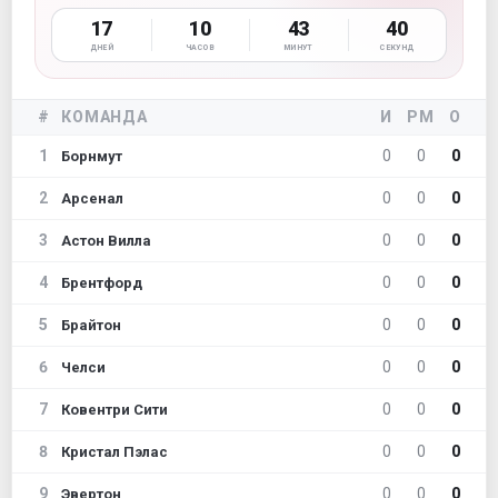
17
10
43
40
ДНЕЙ
ЧАСОВ
МИНУТ
СЕКУНД
#
КОМАНДА
И
РМ
О
1
0
0
0
Борнмут
2
0
0
0
Арсенал
3
0
0
0
Астон Вилла
4
0
0
0
Брентфорд
5
0
0
0
Брайтон
6
0
0
0
Челси
7
0
0
0
Ковентри Сити
8
0
0
0
Кристал Пэлас
9
0
0
0
Эвертон