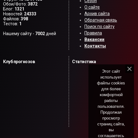
Сезон
Обои/Фото:
3872
О сайте
Блог:
1321
Архив сайта
Новостей:
24333
Файлов:
398
Обратная связь
Тестов:
1
Поиск по сайту
Правила
Нашему сайту -
7002
дней
Вакансии
Контакты
Клуб прогнозов
Статистика
Этот сайт
использует
файлы cookies
для более
комфортной
работы
пользователя.
Продолжая
просмотр
страниц сайта,
вы
соглашаетесь