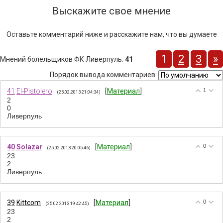
Выскажите свое мнение
Оставьте комментарий ниже и расскажите нам, что вы думаете
1
2
3
»
Мнений болельщиков ФК Ливерпуль
:
41
Порядок вывода комментариев:
41
El-Pistolero
[
Материал
]
1
(25.02.2013 21:04:34)
2
0
Ливерпуль
40
Solazar
[
Материал
]
0
(25.02.2013 20:05:46)
23
2
Ливерпуль
39
Kittcom
[
Материал
]
0
(25.02.2013 19:42:45)
23
2