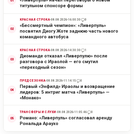
титульном спонсоре формы
КРАСНАЯ СТРОКА
08.08.2026
16:00:30
0
«Бессмертный чемпион»: «Ливерпуль»
посвятил Диогу Жоте заднюю часть нового
командного автобуса
КРАСНАЯ СТРОКА
08.08.2026
14:30:30
1
Диоманде отказал «Ливерпулю» после
разговора с Ираолой — его смутил
«переходный сезон»
ПРЕДСЕЗОНКА
08.08.2026
11:14:15
0
Первый «Энфилд» Ираолы и возвращение
лидеров: 5 интриг матча «Ливерпуль» —
«Монако»
ТРАНСФЕРЫ И СЛУХИ
08.08.2026
11:05:46
0
Романо: «Ливерпуль» согласовал аренду
Рональда Араухо