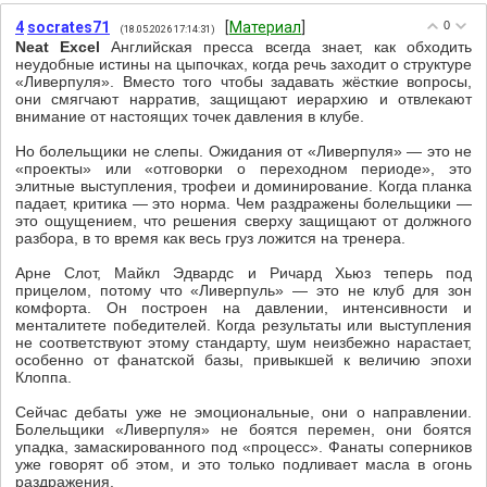
4
socrates71
[
Материал
]
0
(18.05.2026 17:14:31)
Neat Excel
Английская пресса всегда знает, как обходить
неудобные истины на цыпочках, когда речь заходит о структуре
«Ливерпуля». Вместо того чтобы задавать жёсткие вопросы,
они смягчают нарратив, защищают иерархию и отвлекают
внимание от настоящих точек давления в клубе.
Но болельщики не слепы. Ожидания от «Ливерпуля» — это не
«проекты» или «отговорки о переходном периоде», это
элитные выступления, трофеи и доминирование. Когда планка
падает, критика — это норма. Чем раздражены болельщики —
это ощущением, что решения сверху защищают от должного
разбора, в то время как весь груз ложится на тренера.
Арне Слот, Майкл Эдвардс и Ричард Хьюз теперь под
прицелом, потому что «Ливерпуль» — это не клуб для зон
комфорта. Он построен на давлении, интенсивности и
менталитете победителей. Когда результаты или выступления
не соответствуют этому стандарту, шум неизбежно нарастает,
особенно от фанатской базы, привыкшей к величию эпохи
Клоппа.
Сейчас дебаты уже не эмоциональные, они о направлении.
Болельщики «Ливерпуля» не боятся перемен, они боятся
упадка, замаскированного под «процесс». Фанаты соперников
уже говорят об этом, и это только подливает масла в огонь
раздражения.