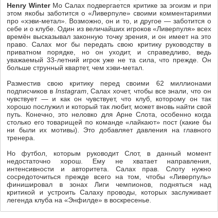
Henry Winter
Мо Салах подвергается критике за эгоизм и при
этом якобы заботится о «Ливерпуле» своими комментариями
про «хэви-метал». Возможно, он и то, и другое — заботится о
себе и о клубе. Один из величайших игроков «Ливерпуля» всех
времён высказывал законную точку зрения, и он имеет на это
право. Салах мог бы передать свою критику руководству в
приватном порядке, но он уходит, и справедливо, ведь
уважаемый 33-летний игрок уже не та сила, что прежде. Он
больше струнный квартет, чем хэви-метал.
Разместив свою критику перед своими 62 миллионами
подписчиков в
Instagram
, Салах хочет, чтобы все знали, что он
чувствует — и как он чувствует, что клуб, которому он так
хорошо послужил и который так любит, может вновь найти свой
путь. Конечно, это неловко для Арне Слота, особенно когда
столько его товарищей по команде «лайкают» пост (какие бы
ни были их мотивы). Это добавляет давления на главного
тренера.
Но футбол, которым руководит Слот, в данный момент
недостаточно хорош. Ему не хватает направления,
интенсивности и авторитета. Салах прав. Слоту нужно
сосредоточиться прежде всего на том, чтобы «Ливерпуль»
финишировал в зонах Лиги чемпионов, подняться над
критикой и устроить Салаху проводы, которых заслуживает
легенда клуба на «Энфилде» в воскресенье.