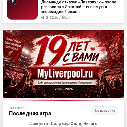
Диоманде отказал «Ливерпулю» после
разговора с Ираолой — его смутил
«переходный сезон»
08.08.2026
185
1
Матч-центр «Ливерпуля»
РЕЗУЛЬТАТ
Предсезонка
Последняя игра
2 августа · Солджер Филд, Чикаго