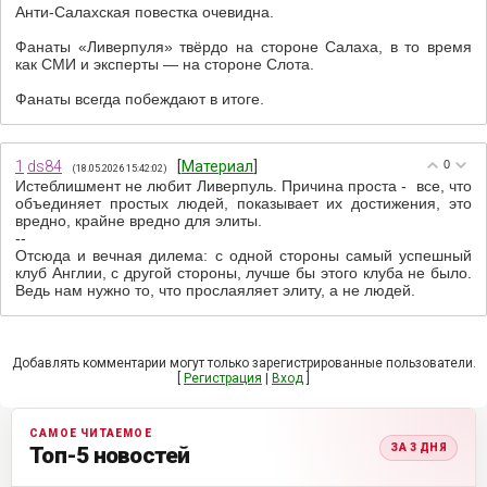
Анти-Салахская повестка очевидна.
Фанаты «Ливерпуля» твёрдо на стороне Салаха, в то время
как СМИ и эксперты — на стороне Слота.
Фанаты всегда побеждают в итоге.
1
ds84
[
Материал
]
0
(18.05.2026 15:42:02)
Истеблишмент не любит Ливерпуль. Причина проста - все, что
объединяет простых людей, показывает их достижения, это
вредно, крайне вредно для элиты.
--
Отсюда и вечная дилема: с одной стороны самый успешный
клуб Англии, с другой стороны, лучше бы этого клуба не было.
Ведь нам нужно то, что прослаяляет элиту, а не людей.
Добавлять комментарии могут только зарегистрированные пользователи.
[
Регистрация
|
Вход
]
САМОЕ ЧИТАЕМОЕ
ЗА 3 ДНЯ
Топ-5 новостей