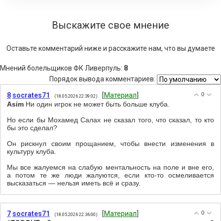
Выскажите свое мнение
Оставьте комментарий ниже и расскажите нам, что вы думаете
Мнений болельщиков ФК Ливерпуль
:
8
Порядок вывода комментариев:
8
socrates71
[
Материал
]
0
(18.05.2026 22:39:02)
Asim
Ни один игрок не может быть больше клуба.
Но если бы Мохамед Салах не сказал того, что сказал, то кто
бы это сделал?
Он рискнул своим прощанием, чтобы внести изменения в
культуру клуба.
Мы все жалуемся на слабую ментальность на поле и вне его,
а потом те же люди жалуются, если кто-то осмеливается
высказаться — нельзя иметь всё и сразу.
7
socrates71
[
Материал
]
0
(18.05.2026 22:36:00)