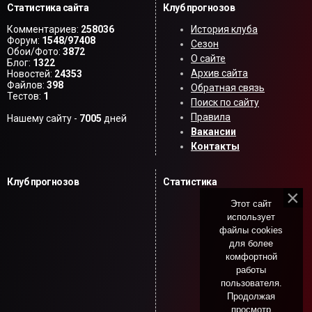
Статистика сайта
Клуб прогнозов
Комментариев:
258036
История клуба
Форум:
1548/97408
Сезон
Обои/Фото:
3872
О сайте
Блог:
1322
Архив сайта
Новостей:
24353
Файлов:
398
Обратная связь
Тестов:
1
Поиск по сайту
Правила
Нашему сайту -
7005
дней
Вакансии
Контакты
Клуб прогнозов
Статистика
Этот сайт
использует
файлы cookies
для более
комфортной
работы
пользователя.
Продолжая
просмотр