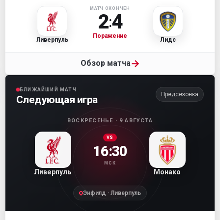
МАТЧ ОКОНЧЕН
2
4
:
Поражение
Ливерпуль
Лидс
→
Обзор матча
БЛИЖАЙШИЙ МАТЧ
Предсезонка
Следующая игра
ВОСКРЕСЕНЬЕ · 9 АВГУСТА
VS
16:30
МСК
Ливерпуль
Монако
Энфилд · Ливерпуль