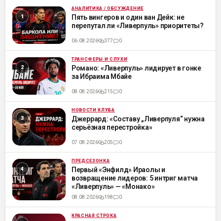
АНАЛИТИКА / ОБСУЖДЕНИЕ
ML
Пять вингеров и один ван Дейк: не
перепутал ли «Ливерпуль» приоритеты?
06.08.2026
377
0
ТРАНСФЕРЫ И СЛУХИ
ML
Романо: «Ливерпуль» лидирует в гонке
за Ибраима Мбайе
08.08.2026
215
0
НОВОСТИ КЛУБА
ML
Джеррард: «Составу „Ливерпуля“ нужна
серьёзная перестройка»
07.08.2026
205
0
ПРЕДСЕЗОНКА
ML
Первый «Энфилд» Ираолы и
возвращение лидеров: 5 интриг матча
«Ливерпуль» — «Монако»
08.08.2026
198
0
КРАСНАЯ СТРОКА
ML