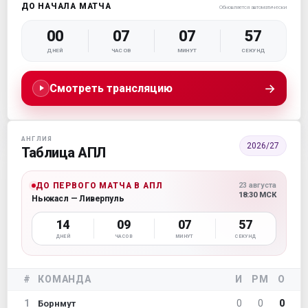
ДО НАЧАЛА МАТЧА
Обновляется автоматически
00
07
07
56
ДНЕЙ
ЧАСОВ
МИНУТ
СЕКУНД
→
Смотреть трансляцию
АНГЛИЯ
2026/27
Таблица АПЛ
ДО ПЕРВОГО МАТЧА В АПЛ
23 августа
18:30 МСК
Ньюкасл — Ливерпуль
14
09
07
56
ДНЕЙ
ЧАСОВ
МИНУТ
СЕКУНД
#
КОМАНДА
И
РМ
О
1
0
0
0
Борнмут