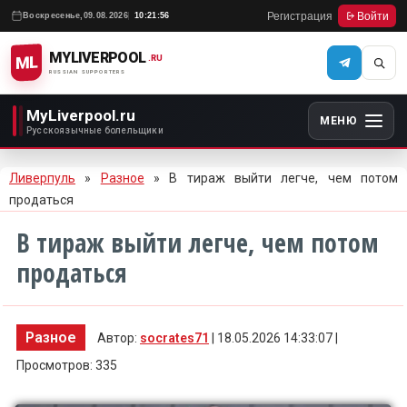
Регистрация
Войти
Воскресенье,
09.08.2026
10:21:56
MYLIVERPOOL
ML
.RU
RUSSIAN SUPPORTERS
MyLiverpool.ru
МЕНЮ
Русскоязычные болельщики
Ливерпуль
»
Разное
» В тираж выйти легче, чем потом
продаться
В тираж выйти легче, чем потом
продаться
Разное
Автор:
socrates71
| 18.05.2026 14:33:07 |
Просмотров: 335