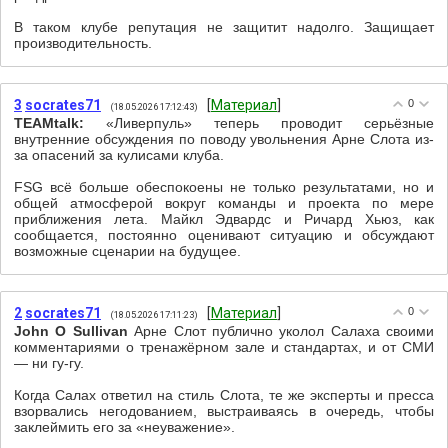
В таком клубе репутация не защитит надолго. Защищает
производительность.
3
socrates71
[
Материал
]
0
(18.05.2026 17:12:43)
TEAMtalk:
«Ливерпуль» теперь проводит серьёзные
внутренние обсуждения по поводу увольнения Арне Слота из-
за опасений за кулисами клуба.
FSG всё больше обеспокоены не только результатами, но и
общей атмосферой вокруг команды и проекта по мере
приближения лета. Майкл Эдвардс и Ричард Хьюз, как
сообщается, постоянно оценивают ситуацию и обсуждают
возможные сценарии на будущее.
2
socrates71
[
Материал
]
0
(18.05.2026 17:11:23)
John O Sullivan
Арне Слот публично уколол Салаха своими
комментариями о тренажёрном зале и стандартах, и от СМИ
— ни гу-гу.
Когда Салах ответил на стиль Слота, те же эксперты и пресса
взорвались негодованием, выстраиваясь в очередь, чтобы
заклеймить его за «неуважение».