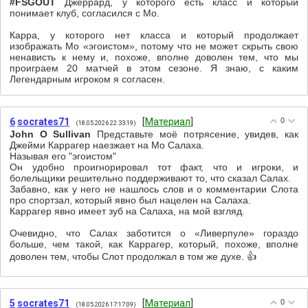
#FSGOUT
Джеррард, у которого есть класс и который
понимает клуб, согласился с Мо.
Карра, у которого нет класса и который продолжает
изображать Мо «эгоистом», потому что не может скрыть свою
ненависть к нему и, похоже, вполне доволен тем, что мы
проиграем 20 матчей в этом сезоне. Я знаю, с каким
Легендарным игроком я согласен.
6
socrates71
[
Материал
]
0
(18.05.2026 22:33:19)
John O Sullivan
Представьте моё потрясение, увидев, как
Джейми Каррагер наезжает на Мо Салаха.
Называя его "эгоистом"
Он удобно проигнорировал тот факт, что и игроки, и
болельщики решительно поддерживают то, что сказал Салах.
Забавно, как у него не нашлось слов и о комментарии Слота
про спортзал, который явно был нацелен на Салаха.
Каррагер явно имеет зуб на Салаха, на мой взгляд.
Очевидно, что Салах заботится о «Ливерпуле» гораздо
больше, чем такой, как Каррагер, который, похоже, вполне
доволен тем, чтобы Слот продолжал в том же духе. 👍
5
socrates71
[
Материал
]
0
(18.05.2026 17:17:09)