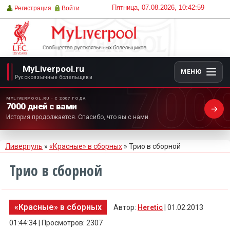
Пятница, 07.08.2026, 10:42:59
Регистрация
Войти
MyLiverpool.ru
МЕНЮ
700
Русскоязычные болельщики
MYLIVERPOOL.RU · С 2007 ГОДА
7000 дней с вами
История продолжается. Спасибо, что вы с нами.
Ливерпуль
»
«Красные» в сборных
» Трио в сборной
Трио в сборной
«Красные» в сборных
Автор:
Heretic
| 01.02.2013
01:44:34 | Просмотров: 2307