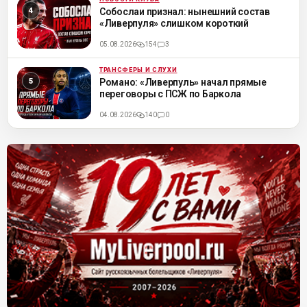
ML
Собослаи признал: нынешний состав
«Ливерпуля» слишком короткий
05.08.2026
154
3
ТРАНСФЕРЫ И СЛУХИ
ML
Романо: «Ливерпуль» начал прямые
переговоры с ПСЖ по Баркола
04.08.2026
140
0