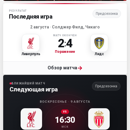
Матч-центр «Ливерпуля»
РЕЗУЛЬТАТ
Предсезонка
Последняя игра
2 августа · Солджер Филд, Чикаго
МАТЧ ОКОНЧЕН
2
4
:
Поражение
Ливерпуль
Лидс
→
Обзор матча
БЛИЖАЙШИЙ МАТЧ
Предсезонка
Следующая игра
ВОСКРЕСЕНЬЕ · 9 АВГУСТА
VS
16:30
МСК