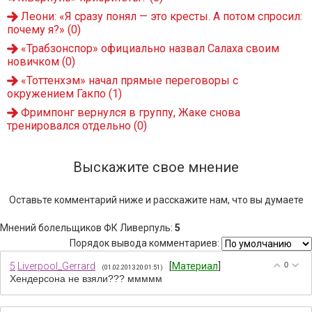
Леони: «Я сразу понял — это кресты. А потом спросил:
почему я?»
(0)
«Трабзонспор» официально назвал Салаха своим
новичком
(0)
«Тоттенхэм» начал прямые переговоры с
окружением Гакпо
(1)
Фримпонг вернулся в группу, Жаке снова
тренировался отдельно
(0)
Выскажите свое мнение
Оставьте комментарий ниже и расскажите нам, что вы думаете
Мнений болельщиков ФК Ливерпуль
:
5
Порядок вывода комментариев:
5
Liverpool_Gerrard
[
Материал
]
0
(01.02.2013 20:01:51)
Хендерсона не взяли??? ммммм