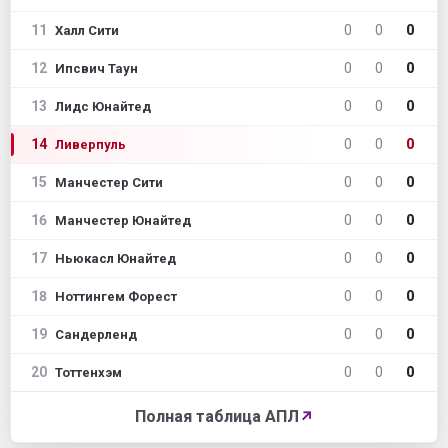
11
0
0
0
Халл Сити
12
0
0
0
Ипсвич Таун
13
0
0
0
Лидс Юнайтед
14
0
0
0
Ливерпуль
15
0
0
0
Манчестер Сити
16
0
0
0
Манчестер Юнайтед
17
0
0
0
Ньюкасл Юнайтед
18
0
0
0
Ноттингем Форест
19
0
0
0
Сандерленд
20
0
0
0
Тоттенхэм
Полная таблица АПЛ
↗