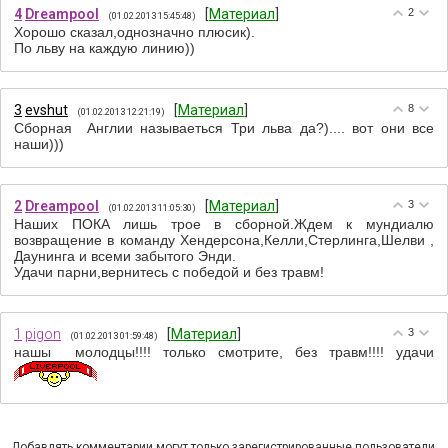
4
Dreampool
[
Материал
]
2
(01.02.2013 15:45:48)
Хорошо сказал,однозначно плюсик).
По льву на каждую линию))
3
evshut
[
Материал
]
8
(01.02.2013 12:21:19)
Cборная Англии называеться Три льва да?).... вот они все
наши)))
2
Dreampool
[
Материал
]
3
(01.02.2013 11:05:30)
Наших ПОКА лишь трое в сборной.Ждем к мундиалю
возвращение в команду Хендерсона,Келли,Стерлинга,Шелви ,
Даунинга и всеми забытого Энди.
Удачи парни,вернитесь с победой и без травм!
1
pigon
[
Материал
]
3
(01.02.2013 01:59:48)
нашы молодцы!!!! только смотрите, без травм!!!! удачи
Добавлять комментарии могут только зарегистрированные пользователи.