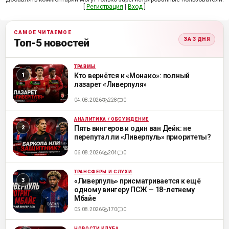
[
Регистрация
|
Вход
]
САМОЕ ЧИТАЕМОЕ
ЗА 3 ДНЯ
Топ-5 новостей
ТРАВМЫ
ML
Кто вернётся к «Монако»: полный
лазарет «Ливерпуля»
04.08.2026
228
0
АНАЛИТИКА / ОБСУЖДЕНИЕ
ML
Пять вингеров и один ван Дейк: не
перепутал ли «Ливерпуль» приоритеты?
06.08.2026
204
0
ТРАНСФЕРЫ И СЛУХИ
ML
«Ливерпуль» присматривается к ещё
одному вингеру ПСЖ — 18-летнему
Мбайе
05.08.2026
170
0
НОВОСТИ КЛУБА