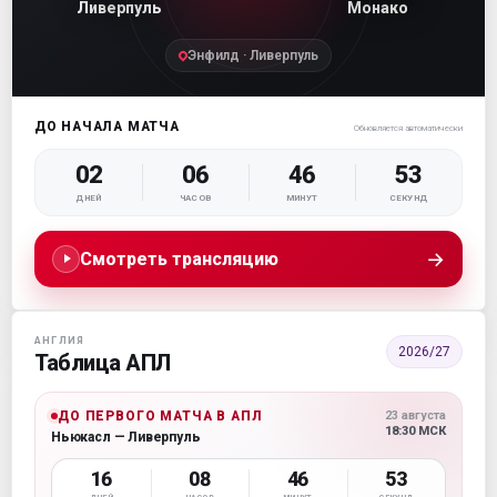
Ливерпуль
Монако
Энфилд · Ливерпуль
ДО НАЧАЛА МАТЧА
Обновляется автоматически
02
06
46
53
ДНЕЙ
ЧАСОВ
МИНУТ
СЕКУНД
→
Смотреть трансляцию
АНГЛИЯ
2026/27
Таблица АПЛ
ДО ПЕРВОГО МАТЧА В АПЛ
23 августа
18:30 МСК
Ньюкасл — Ливерпуль
16
08
46
53