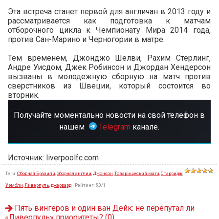
Эта встреча станет первой для англичан в 2013 году и
рассматривается как подготовка к матчам
отборочного цикла к Чемпионату Мира 2014 года,
против Сан-Марино и Черногории в матре.
Тем временем, Джонджо Шелви, Рахим Стерлинг,
Андре Уисдом, Джек Робинсон и Джордан Хендерсон
вызваны в молодежную сборную на матч против
сверстников из Швеции, который состоится во
вторник.
Получайте моментально новости на свой телефон в
нашем
Telegram
канале.
Источник: liverpoolfc.com
Теги
:
Сборная Бразили
,
сборная англии
,
Джонсон
,
Товарищеский матч
,
Старридж
,
Уэмбли
,
Ливерпуль
,
джеррард
|
Рейтинг
:
5.0
/
1
Пять вингеров и один ван Дейк: не перепутал ли
«Ливерпуль» приоритеты?
(0)