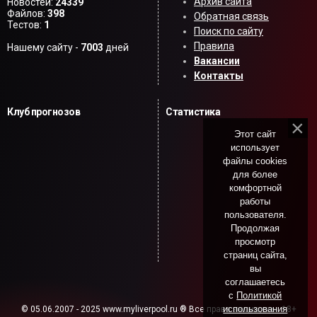
Архив сайта
Новостей:
24339
Файлов:
398
Обратная связь
Тестов:
1
Поиск по сайту
Правила
Нашему сайту -
7003
дней
Вакансии
Контакты
Клуб прогнозов
Статистика
Этот сайт
использует
файлы cookies
для более
комфортной
работы
пользователя.
Продолжая
просмотр
страниц сайта,
вы
соглашаетесь
с
Политикой
использования
© 05.06.2007 - 2025 www.myliverpool.ru ® Все права защищены. 18+