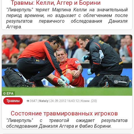
Травмы: Келли, Аггер и Борини
"Ливерпуль" теряет Мартина Келли на значительный
период времени, но вздыхает с облегчением после
результатов первичного обследования Даниэля
Аггера.
Травмы
👁 3647 |
Nataly
| 24.09.2012 16:43:12 | Комм. (20)
Состояние травмированных игроков
"Ливерпуль" с тревогой ожидает результатов
обследования Даниэля Аггера и Фабио Борини.