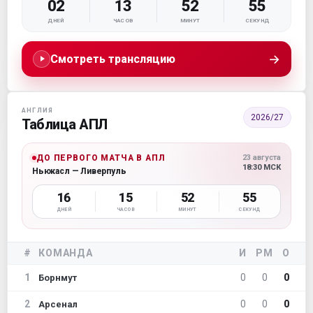
02
13
52
54
ДНЕЙ
ЧАСОВ
МИНУТ
СЕКУНД
→
Смотреть трансляцию
АНГЛИЯ
2026/27
Таблица АПЛ
ДО ПЕРВОГО МАТЧА В АПЛ
23 августа
18:30 МСК
Ньюкасл — Ливерпуль
16
15
52
54
ДНЕЙ
ЧАСОВ
МИНУТ
СЕКУНД
#
КОМАНДА
И
РМ
О
1
0
0
0
Борнмут
2
0
0
0
Арсенал