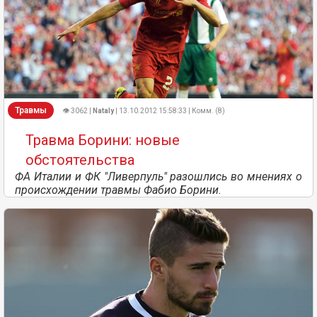
Травмы
👁 3062 |
Nataly
| 13.10.2012 15:58:33 | Комм. (8)
Травма Борини: новые
обстоятельства
ФА Италии и ФК "Ливерпуль" разошлись во мнениях о
происхождении травмы Фабио Борини.