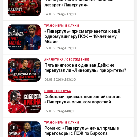
лазарет «Ливерпуля»
04.08.2026
217
0
ТРАНСФЕРЫ И СЛУХИ
ML
«Ливерпуль» присматривается к ещё
одному вингеру ПСЖ — 18-летнему
Мбайе
05.08.2026
162
0
АНАЛИТИКА / ОБСУЖДЕНИЕ
ML
Пять вингеров и один ван Дейк: не
перепутал ли «Ливерпуль» приоритеты?
06.08.2026
153
0
НОВОСТИ КЛУБА
ML
Собослаи признал: нынешний состав
«Ливерпуля» слишком короткий
05.08.2026
148
3
ТРАНСФЕРЫ И СЛУХИ
ML
Романо: «Ливерпуль» начал прямые
переговоры с ПСЖ по Баркола