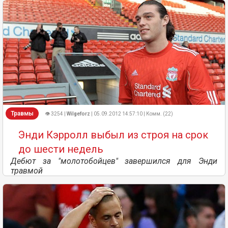
Травмы
👁 3254 |
Wilgeforz
| 05.09.2012 14:57:10 | Комм. (22)
Энди Кэрролл выбыл из строя на срок
до шести недель
Дебют за "молотобойцев" завершился для Энди
травмой