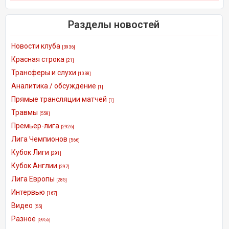
Разделы новостей
Новости клуба
[3936]
Красная строка
[21]
Трансферы и слухи
[1038]
Аналитика / обсуждение
[1]
Прямые трансляции матчей
[1]
Травмы
[558]
Премьер-лига
[2926]
Лига Чемпионов
[566]
Кубок Лиги
[291]
Кубок Англии
[297]
Лига Европы
[285]
Интервью
[167]
Видео
[55]
Разное
[5955]