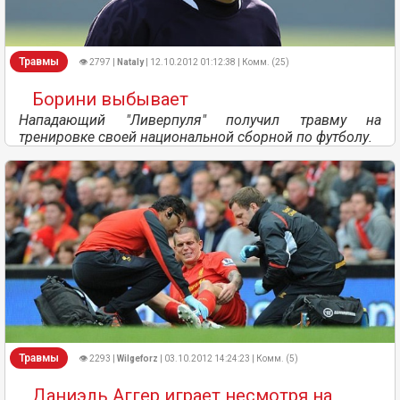
Травмы
👁 2797 |
Nataly
| 12.10.2012 01:12:38 | Комм. (25)
Борини выбывает
Нападающий "Ливерпуля" получил травму на
тренировке своей национальной сборной по футболу.
Травмы
👁 2293 |
Wilgeforz
| 03.10.2012 14:24:23 | Комм. (5)
Даниэль Аггер играет несмотря на