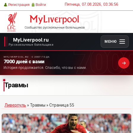
Пятница, 07.08.2026, 03:36:56
Регистрация
Войти
MyLiverpool.ru
МЕНЮ
700
Русскоязычные болельщики
MYLIVERPOOL.RU · С 2007 ГОДА
7000 дней с вами
История продолжается. Спасибо, что вы с нами.
Травмы
Ливерпуль
»
Травмы
» Страница 55