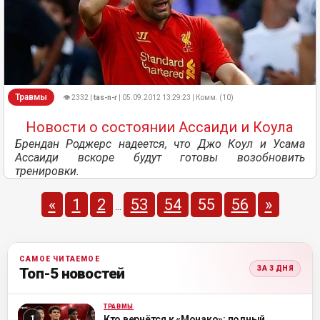
Травмы
👁 2332 |
tas-n-r
| 05.09.2012 13:29:23 | Комм. (10)
Новости о состоянии Ассаиди и Коула
Брендан Роджерс надеется, что Джо Коул и Усама
Ассаиди вскоре будут готовы возобновить
тренировки.
«
1
2
53
54
55
56
»
...
САМОЕ ЧИТАЕМОЕ
ЗА 3 ДНЯ
Топ-5 новостей
ТРАВМЫ
ML
Кто вернётся к «Монако»: полный