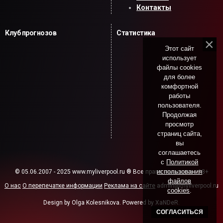
Контакты
Клуб прогнозов
Статистика
Этот сайт
использует
файлы cookies
для более
комфортной
работы
пользователя.
Продолжая
просмотр
страниц сайта,
вы
соглашаетесь
с
Политикой
использования
© 05.06.2007 - 2025 www.myliverpool.ru ® Все права защищены. 18+
файлов
О нас
О перепечатке информации
Реклама на сайте
admin@myliverpool.ru
cookies
.
Design by Olga Kolesnikova. Powered by XaNDeR.
СОГЛАСИТЬСЯ