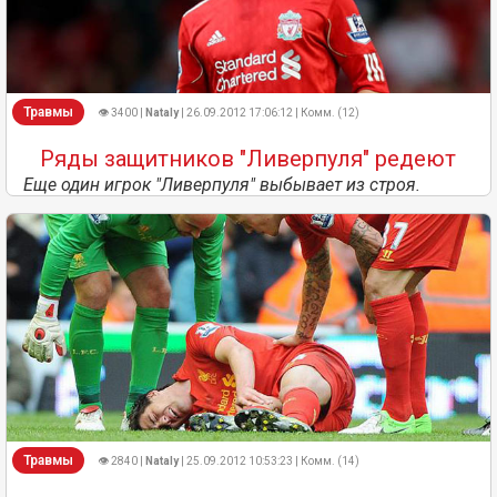
Травмы
👁 3400 |
Nataly
| 26.09.2012 17:06:12 | Комм. (12)
Ряды защитников "Ливерпуля" редеют
Еще один игрок "Ливерпуля" выбывает из строя.
Травмы
👁 2840 |
Nataly
| 25.09.2012 10:53:23 | Комм. (14)