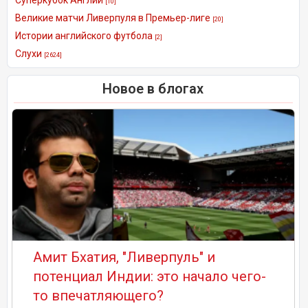
[10]
Великие матчи Ливерпуля в Премьер-лиге
[20]
Истории английского футбола
[2]
Слухи
[2624]
Новое в блогах
Амит Бхатия, "Ливерпуль" и
потенциал Индии: это начало чего-
то впечатляющего?