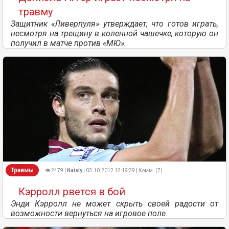
травму
Защитник «Ливерпуля» утверждает, что готов играть,
несмотря на трещину в коленной чашечке, которую он
получил в матче против «МЮ».
Травмы
👁 2479 |
Nataly
| 03.10.2012 12:19:39 | Комм. (7)
Кэрролл рвется в бой
Энди Кэрролл не может скрыть своей радости от
возможности вернуться на игровое поле.