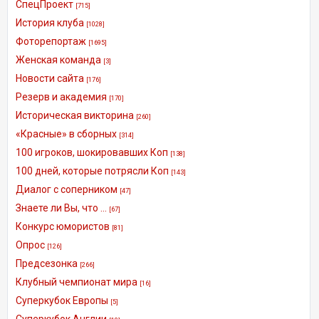
СпецПроект
[715]
История клуба
[1028]
Фоторепортаж
[1695]
Женская команда
[3]
Новости сайта
[176]
Резерв и академия
[170]
Историческая викторина
[260]
«Красные» в сборных
[314]
100 игроков, шокировавших Коп
[138]
100 дней, которые потрясли Коп
[143]
Диалог с соперником
[47]
Знаете ли Вы, что ...
[67]
Конкурс юмористов
[81]
Опрос
[126]
Предсезонка
[266]
Клубный чемпионат мира
[16]
Суперкубок Европы
[5]
Суперкубок Англии