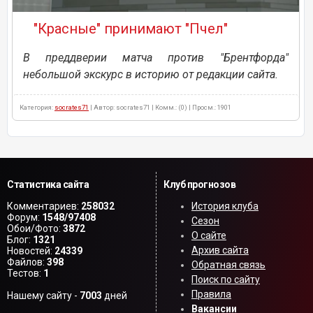
"Красные" принимают "Пчел"
В преддверии матча против "Брентфорда"
небольшой экскурс в историю от редакции сайта.
Категория:
socrates71
| Автор: socrates71 | Комм.: (0) | Просм.: 1901
Статистика сайта
Клуб прогнозов
Комментариев:
258032
История клуба
Форум:
1548/97408
Сезон
Обои/Фото:
3872
О сайте
Блог:
1321
Архив сайта
Новостей:
24339
Файлов:
398
Обратная связь
Тестов:
1
Поиск по сайту
Правила
Нашему сайту -
7003
дней
Вакансии