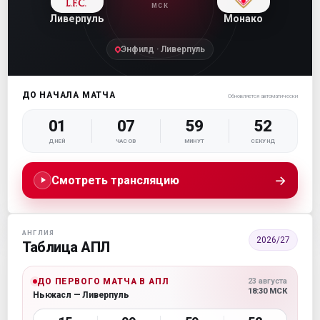
МСК
Ливерпуль
Монако
Энфилд · Ливерпуль
ДО НАЧАЛА МАТЧА
Обновляется автоматически
01
07
59
51
ДНЕЙ
ЧАСОВ
МИНУТ
СЕКУНД
→
Смотреть трансляцию
АНГЛИЯ
2026/27
Таблица АПЛ
ДО ПЕРВОГО МАТЧА В АПЛ
23 августа
18:30 МСК
Ньюкасл — Ливерпуль