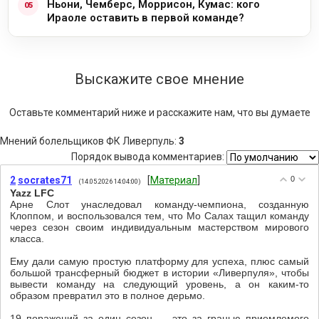
Ньони, Чемберс, Моррисон, Кумас: кого
Ираоле оставить в первой команде?
Выскажите свое мнение
Оставьте комментарий ниже и расскажите нам, что вы думаете
Мнений болельщиков ФК Ливерпуль
:
3
Порядок вывода комментариев:
2
socrates71
[
Материал
]
0
(14.05.2026 14:04:00)
Yazz LFC
Арне Слот унаследовал команду-чемпиона, созданную
Клоппом, и воспользовался тем, что Мо Салах тащил команду
через сезон своим индивидуальным мастерством мирового
класса.
Ему дали самую простую платформу для успеха, плюс самый
большой трансферный бюджет в истории «Ливерпуля», чтобы
вывести команду на следующий уровень, а он каким-то
образом превратил это в полное дерьмо.
19 поражений за один сезон — это за гранью приемлемого