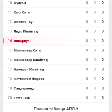
10
0
0
0
Фулхэм
11
0
0
0
Халл Сити
12
0
0
0
Ипсвич Таун
13
0
0
0
Лидс Юнайтед
14
0
0
0
Ливерпуль
15
0
0
0
Манчестер Сити
16
0
0
0
Манчестер Юнайтед
17
0
0
0
Ньюкасл Юнайтед
18
0
0
0
Ноттингем Форест
19
0
0
0
Сандерленд
20
0
0
0
Тоттенхэм
Полная таблица АПЛ
↗