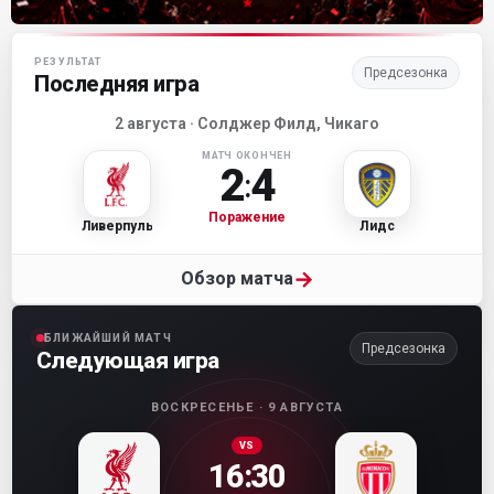
Матч-центр «Ливерпуля»
РЕЗУЛЬТАТ
Предсезонка
Последняя игра
2 августа · Солджер Филд, Чикаго
МАТЧ ОКОНЧЕН
2
4
:
Поражение
Ливерпуль
Лидс
→
Обзор матча
БЛИЖАЙШИЙ МАТЧ
Предсезонка
Следующая игра
ВОСКРЕСЕНЬЕ · 9 АВГУСТА
VS
16:30