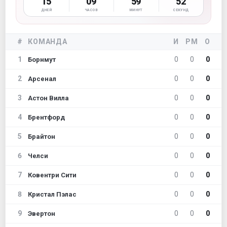
15
09
59
51
ДНЕЙ
ЧАСОВ
МИНУТ
СЕКУНД
#
КОМАНДА
И
РМ
О
1
0
0
0
Борнмут
2
0
0
0
Арсенал
3
0
0
0
Астон Вилла
4
0
0
0
Брентфорд
5
0
0
0
Брайтон
6
0
0
0
Челси
7
0
0
0
Ковентри Сити
8
0
0
0
Кристал Пэлас
9
0
0
0
Эвертон