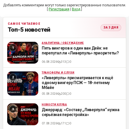
Добавлять комментарии могут только зарегистрированные пользователи.
[
Регистрация
|
Вход
]
САМОЕ ЧИТАЕМОЕ
ЗА 3 ДНЯ
Топ-5 новостей
АНАЛИТИКА / ОБСУЖДЕНИЕ
ML
Пять вингеров и один ван Дейк: не
перепутал ли «Ливерпуль» приоритеты?
06.08.2026
313
0
ТРАНСФЕРЫ И СЛУХИ
ML
«Ливерпуль» присматривается к ещё
одному вингеру ПСЖ — 18-летнему
Мбайе
05.08.2026
200
0
НОВОСТИ КЛУБА
ML
Джеррард: «Составу „Ливерпуля“ нужна
серьёзная перестройка»
07.08.2026
171
0