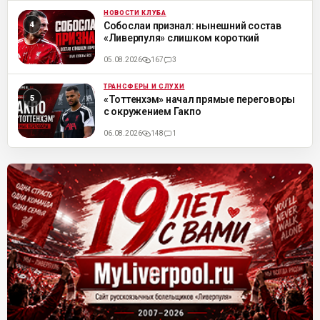
НОВОСТИ КЛУБА
ML
Собослаи признал: нынешний состав
«Ливерпуля» слишком короткий
05.08.2026
167
3
ТРАНСФЕРЫ И СЛУХИ
ML
«Тоттенхэм» начал прямые переговоры
с окружением Гакпо
06.08.2026
148
1