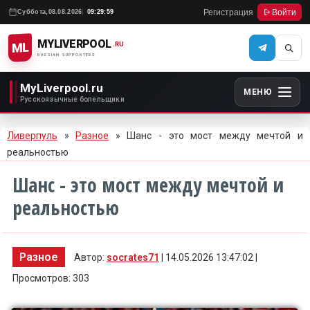
Регистрация
Войти
Суббота,
08.08.2026
09:29:59
MYLIVERPOOL
ML
.RU
RUSSIAN SUPPORTERS
MyLiverpool.ru
МЕНЮ
Русскоязычные болельщики
Ливерпуль
»
Разное
» Шанс - это мост между мечтой и
реальностью
Шанс - это мост между мечтой и
реальностью
Разное
Автор:
socrates71
| 14.05.2026 13:47:02 |
Просмотров: 303