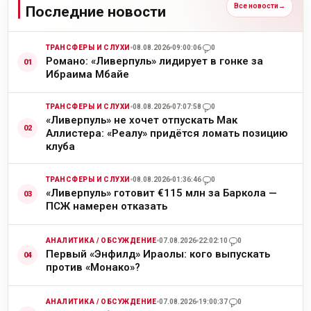
Все новости
→
Последние новости
ТРАНСФЕРЫ И СЛУХИ
08.08.2026
09:00:06
0
Романо: «Ливерпуль» лидирует в гонке за
Ибраима Мбайе
ТРАНСФЕРЫ И СЛУХИ
08.08.2026
07:07:58
0
«Ливерпуль» не хочет отпускать Мак
Аллистера: «Реалу» придётся ломать позицию
клуба
ТРАНСФЕРЫ И СЛУХИ
08.08.2026
01:36:46
0
«Ливерпуль» готовит €115 млн за Баркола —
ПСЖ намерен отказать
АНАЛИТИКА / ОБСУЖДЕНИЕ
07.08.2026
22:02:10
0
Первый «Энфилд» Ираолы: кого выпускать
против «Монако»?
АНАЛИТИКА / ОБСУЖДЕНИЕ
07.08.2026
19:00:37
0