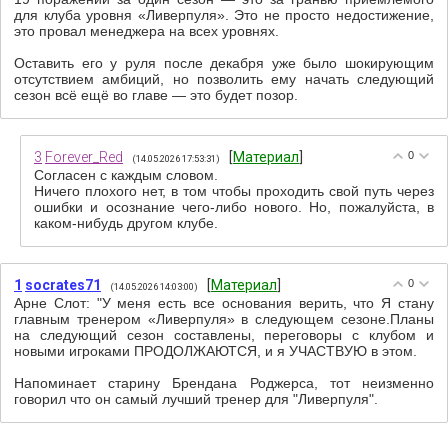
для клуба уровня «Ливерпуля». Это не просто недостижение,
это провал менеджера на всех уровнях.
Оставить его у руля после декабря уже было шокирующим
отсутствием амбиций, но позволить ему начать следующий
сезон всё ещё во главе — это будет позор.
3
Forever_Red
[
Материал
]
0
(14.05.2026 17:53:31)
Согласен с каждым словом.
Ничего плохого нет, в том чтобы проходить свой путь через
ошибки и осознание чего-либо нового. Но, пожалуйста, в
каком-нибудь другом клубе.
1
socrates71
[
Материал
]
0
(14.05.2026 14:03:00)
Арне Слот: "У меня есть все основания верить, что Я стану
главным тренером «Ливерпуля» в следующем сезоне.Планы
на следующий сезон составлены, переговоры с клубом и
новыми игроками ПРОДОЛЖАЮТСЯ, и я УЧАСТВУЮ в этом.
Напоминает старину Брендана Роджерса, тот неизменно
говорил что он самый лучший тренер для "Ливерпуля".