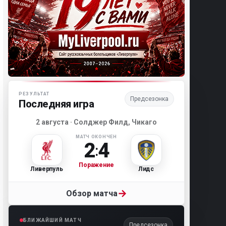
Матч-центр «Ливерпуля»
РЕЗУЛЬТАТ
Предсезонка
Последняя игра
2 августа · Солджер Филд, Чикаго
МАТЧ ОКОНЧЕН
2
4
:
Поражение
Ливерпуль
Лидс
→
Обзор матча
БЛИЖАЙШИЙ МАТЧ
Предсезонка