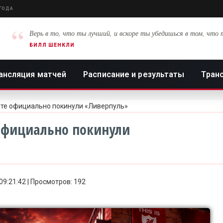
 ГОДА
“
Верь в то, что ты лучший, и вскоре ты убедишься в том, что 
БИЛЛ ШЕНКЛИ
ансляция матчей
Расписание и результаты
Тран
нате официально покинули «Ливерпуль»
 официально покинули
 09:21:42 | Просмотров: 192