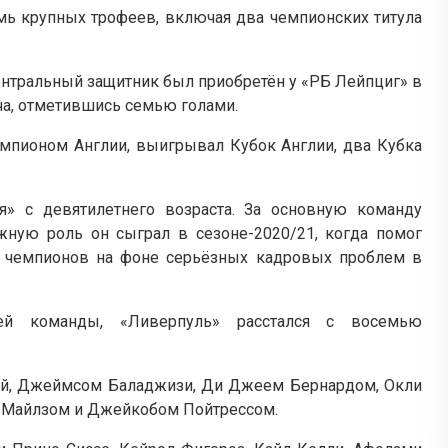
мь крупных трофеев, включая два чемпионских титула
Центральный защитник был приобретён у «РБ Лейпциг» в
тча, отметившись семью голами.
емпионом Англии, выигрывал Кубок Англии, два Кубка
я» с девятилетнего возраста. За основную команду
жную роль он сыграл в сезоне-2020/21, когда помог
 чемпионов на фоне серьёзных кадровых проблем в
ей команды, «Ливерпуль» расстался с восемью
й, Джеймсом Баладжизи, Ди Джеем Бернардом, Окли
 Майлзом и Джейкобом Пойтрессом.