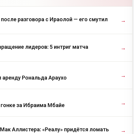
после разговора с Ираолой — его смутил
→
ращение лидеров: 5 интриг матча
→
→
л аренду Рональда Араухо
→
 гонке за Ибраима Мбайе
 Мак Аллистера: «Реалу» придётся ломать
→