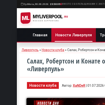
Суббота,
08.08.2026
15:58:09
ВМЕСТЕ С БОЛЕЛЬЩИКАМИ С 2007
MYLIVERPOOL
ML
.RU
RUSSIAN SUPPORTERS
Главная
Новости Ливерпуля
Тр
Ливерпуль
»
Новости клуба
» Салах, Робертсон и Ко
Салах, Робертсон и Конате
«Ливерпуль»
Новости клуба
Автор:
XaNDeR
| 01.07.2026