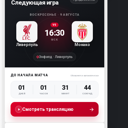
Следующая игра
ВОСКРЕСЕНЬЕ · 9 АВГУСТА
VS
16:30
МСК
Ливерпуль
Монако
Энфилд · Ливерпуль
ДО НАЧАЛА МАТЧА
Обновляется автоматически
01
01
31
42
ДНЕЙ
ЧАСОВ
МИНУТ
СЕКУНД
→
Смотреть трансляцию