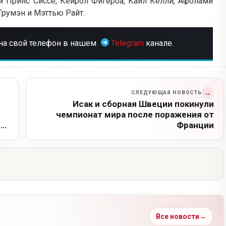
и Принс Сиссе, Кейрол Фигероа, Кайл Келли, Афолами
 Трумэн и Мэттью Райт.
на свой телефон в нашем
Telegram
канале.
→
СЛЕДУЮЩАЯ НОВОСТЬ
Исак и сборная Швеции покинули
чемпионат мира после поражения от
и
Франции
Все новости
→