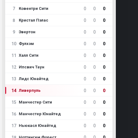
7
0
0
0
Ковентри Сити
8
0
0
0
Кристал Пэлас
9
0
0
0
Эвертон
10
0
0
0
Фулхэм
11
0
0
0
Халл Сити
12
0
0
0
Ипсвич Таун
13
0
0
0
Лидс Юнайтед
14
0
0
0
Ливерпуль
15
0
0
0
Манчестер Сити
16
0
0
0
Манчестер Юнайтед
17
0
0
0
Ньюкасл Юнайтед
18
0
0
0
Ноттингем Форест