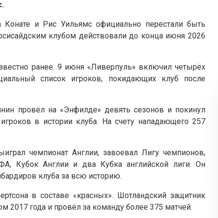
.
а Конате и Рис Уильямс официально перестали быть
ерсисайдским клубом действовали до конца июня 2026
звестно ранее. 9 июня «Ливерпуль» включил четырёх
циальный список игроков, покидающих клуб после
янин провёл на «Энфилде» девять сезонов и покинул
 игроков в истории клуба. На счету нападающего 257
играл чемпионат Англии, завоевал Лигу чемпионов,
ФА, Кубок Англии и два Кубка английской лиги. Он
мбардиров клуба за всю историю.
ертсона в составе «красных». Шотландский защитник
м 2017 года и провёл за команду более 375 матчей.