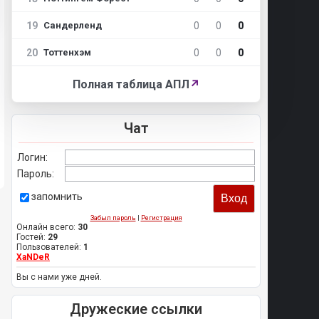
19
0
0
0
Сандерленд
20
0
0
0
Тоттенхэм
Полная таблица АПЛ
↗
Чат
Логин:
Пароль:
запомнить
Забыл пароль
|
Регистрация
Онлайн всего:
30
Гостей:
29
Пользователей:
1
XaNDeR
Вы с нами уже дней.
Дружеские ссылки