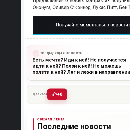
Предложения о новых контрактах получил
Ононуга, Оливер О’Коннор, Лукас Питт, Бен
Получайте моментально новости 
←
ПРЕДЫДУЩАЯ НОВОСТЬ
Есть мечта? Иди к ней! Не получается
идти к ней? Ползи к ней! Не можешь
ползти к ней? Ляг и лежи в направлени
мечты!
+0
Нравится
СВЕЖАЯ ЛЕНТА
Последние новости