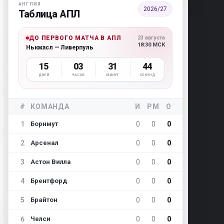
АНГЛИЯ
2026/27
Таблица АПЛ
ДО ПЕРВОГО МАТЧА В АПЛ
23 августа
18:30 МСК
Ньюкасл — Ливерпуль
15
03
31
42
ДНЕЙ
ЧАСОВ
МИНУТ
СЕКУНД
#
КОМАНДА
И
РМ
О
1
0
0
0
Борнмут
2
0
0
0
Арсенал
3
0
0
0
Астон Вилла
4
0
0
0
Брентфорд
5
0
0
0
Брайтон
6
0
0
0
Челси