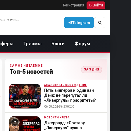
Регистрация
Войти
так и есть.
Telegram
сферы
Травмы
Блоги
Форум
САМОЕ ЧИТАЕМОЕ
ЗА 3 ДНЯ
Топ-5 новостей
АНАЛИТИКА / ОБСУЖДЕНИЕ
ML
Пять вингеров и один ван
Дейк: не перепутал ли
«Ливерпуль» приоритеты?
06.08.2026
330
0
НОВОСТИ КЛУБА
ML
Джеррард: «Составу
„Ливерпуля“ нужна