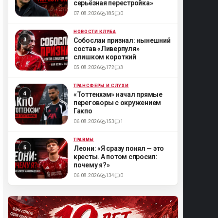
серьёзная перестройка»
07.08.2026
185
0
НОВОСТИ КЛУБА
ML
Собослаи признал: нынешний
состав «Ливерпуля»
слишком короткий
05.08.2026
172
3
ТРАНСФЕРЫ И СЛУХИ
ML
«Тоттенхэм» начал прямые
переговоры с окружением
Гакпо
06.08.2026
153
1
ТРАВМЫ
ML
Леони: «Я сразу понял — это
кресты. А потом спросил:
почему я?»
06.08.2026
134
0