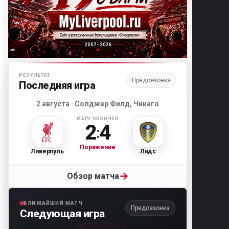
Матч-центр «Ливерпуля»
РЕЗУЛЬТАТ
Предсезонка
Последняя игра
2 августа · Солджер Филд, Чикаго
МАТЧ ОКОНЧЕН
2
4
:
Поражение
Ливерпуль
Лидс
→
Обзор матча
БЛИЖАЙШИЙ МАТЧ
Предсезонка
Следующая игра