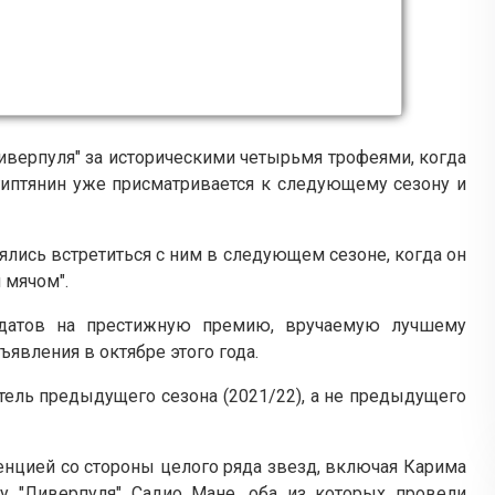
иверпуля" за историческими четырьмя трофеями, когда
египтянин уже присматривается к следующему сезону и
ялись встретиться с ним в следующем сезоне, когда он
 мячом".
идатов на престижную премию, вручаемую лучшему
ъявления в октябре этого года.
тель предыдущего сезона (2021/22), а не предыдущего
ренцией со стороны целого ряда звезд, включая Карима
у "Ливерпуля" Садио Мане, оба из которых провели