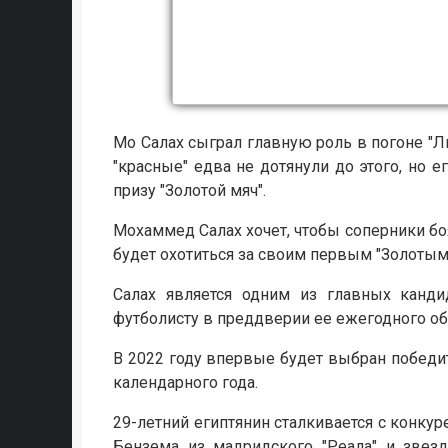
Мо Салах сыграл главную роль в погоне "Л
"красные" едва не дотянули до этого, но 
призу "Золотой мяч".
Мохаммед Салах хочет, чтобы соперники бо
будет охотиться за своим первым "Золотым
Салах является одним из главных канд
футболисту в преддверии ее ежегодного об
В 2022 году впервые будет выбран победи
календарного года.
29-летний египтянин сталкивается с конку
Бензема из мадридского "Реала" и звезд