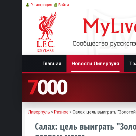
Регистрация
Войти
Главная
Новости Ливерпуля
Тр
7
0
0
0
Ливерпуль
»
Разное
» Салах: цель выиграть "Золотой
Салах: цель выиграть "Зол