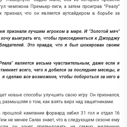
тул чемпиона Премьер-лиги, а затем проиграв "Реалу"
 признал, что он является аутсайдером в борьбе за
еня признали лучшим игроком в мире. И "Золотой мяч"
Я хочу выиграть его, чтобы присоединиться к Джорджу
обладателей. Это правда, что я был шокирован своим
Реала" является весьма чувствительным, даже если я
тменяет всего, чего я добился за последние месяцы, и
у, я сделаю все возможное, чтобы побороться за него в
ищет новые способы улучшить свою игру. Он признался,
, размышляя о том, как взять верх над защитниками.
 в прошлой кампании форвард забил 31 гол и отдал 16
Тем не менее Салах знает, что в следующем сезоне ему
 если он хочет претендовать на самую желанную