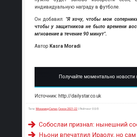
индивидуальную награду в футболе.
Он добавил:
"Я хочу, чтобы мои соперники
чтобы у защитников не было времени вос
мгновение в течение 90 минут".
Автор
Kasra Moradi
Получайте моментально новости 
Источник: http://dailystar.co.uk
Теги
:
Мохамед Салах
,
Сезон 2021-22
|
Рейтинг
:
0.0
/
0
Собослаи признал: нынешний со
Ньони впечатлил Ираолу, но сам