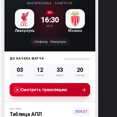
ВОСКРЕСЕНЬЕ · 9 АВГУСТА
VS
16:30
МСК
Ливерпуль
Монако
Энфилд · Ливерпуль
ДО НАЧАЛА МАТЧА
Обновляется автоматически
03
12
33
19
ДНЕЙ
ЧАСОВ
МИНУТ
СЕКУНД
→
Смотреть трансляцию
АНГЛИЯ
2026/27
Таблица АПЛ