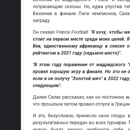
потрясающие сезоны. Но, едва упустив ти
Бензема в финале Лиги чемпионов, Салах
награду.
Он сказал
France Football
:
"Я хочу, чтобы м
стоит на первом месте среди моих целей. 
Веа, единственному африканцу в списке 
рейтингом в 2021 году (седьмое место)".
"В этом году поражение от мадридского "
провел хорошую игру в финале. Но это не о
если я не получу "Золотой мяч" в 2022 год
следующем".
Далее Салах рассказал, как он постоянно 
что прошлым летом провел отпуск в Греции
И это, безусловно, принесло свои плоды:
результативных передач во всех турнирах. 
нужно будет заново изобрести себя,