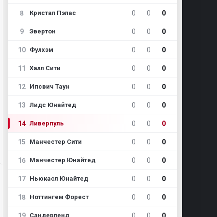
8
0
0
0
Кристал Пэлас
9
0
0
0
Эвертон
10
0
0
0
Фулхэм
11
0
0
0
Халл Сити
12
0
0
0
Ипсвич Таун
13
0
0
0
Лидс Юнайтед
14
0
0
0
Ливерпуль
15
0
0
0
Манчестер Сити
16
0
0
0
Манчестер Юнайтед
17
0
0
0
Ньюкасл Юнайтед
18
0
0
0
Ноттингем Форест
19
0
0
0
Сандерленд