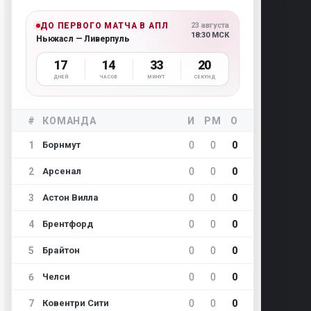
ДО ПЕРВОГО МАТЧА В АПЛ
23 августа
18:30 МСК
Ньюкасл — Ливерпуль
17
14
33
19
ДНЕЙ
ЧАСОВ
МИНУТ
СЕКУНД
#
КОМАНДА
И
РМ
О
1
0
0
0
Борнмут
2
0
0
0
Арсенал
3
0
0
0
Астон Вилла
4
0
0
0
Брентфорд
5
0
0
0
Брайтон
6
0
0
0
Челси
7
0
0
0
Ковентри Сити