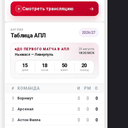
→
Смотреть трансляцию
АНГЛИЯ
2026/27
Таблица АПЛ
ДО ПЕРВОГО МАТЧА В АПЛ
23 августа
18:30 МСК
Ньюкасл — Ливерпуль
15
18
50
19
ДНЕЙ
ЧАСОВ
МИНУТ
СЕКУНД
#
КОМАНДА
И
РМ
О
1
0
0
0
Борнмут
2
0
0
0
Арсенал
3
0
0
0
Астон Вилла