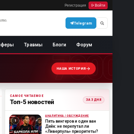
Регистрация
Войти
кто.
Telegram
сферы
Травмы
Блоги
Форум
7000
НАША ИСТОРИЯ
САМОЕ ЧИТАЕМОЕ
ЗА 3 ДНЯ
Топ-5 новостей
АНАЛИТИКА / ОБСУЖДЕНИЕ
ML
Пять вингеров и один ван
Дейк: не перепутал ли
«Ливерпуль» приоритеты?