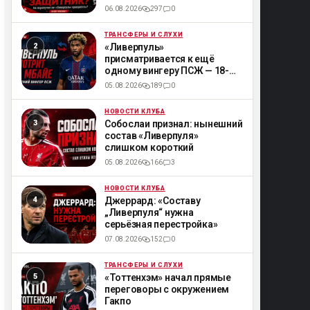
06.08.2026
297
0
ТРАНСФЕРЫ И СЛУХИ
ML
«Ливерпуль»
присматривается к ещё
одному вингеру ПСЖ — 18-
летнему Мбайе
05.08.2026
189
0
НОВОСТИ КЛУБА
ML
Собослаи признал: нынешний
состав «Ливерпуля»
слишком короткий
05.08.2026
166
3
НОВОСТИ КЛУБА
ML
Джеррард: «Составу
„Ливерпуля“ нужна
серьёзная перестройка»
07.08.2026
152
0
ТРАНСФЕРЫ И СЛУХИ
ML
«Тоттенхэм» начал прямые
переговоры с окружением
Гакпо