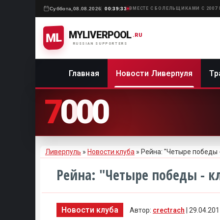
Суббота,
08.08.2026
00:39:33
ВМЕСТЕ С БОЛЕЛЬЩИКАМИ С 2007
MYLIVERPOOL
ML
.RU
RUSSIAN SUPPORTERS
Главная
Новости Ливерпуля
Тр
7
0
0
0
Ливерпуль
»
Новости клуба
» Рейна: "Четыре победы 
Рейна: "Четыре победы - к
Новости клуба
Автор:
crectrach
| 29.04.20