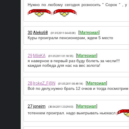
Нужно по любому сегодня розносить " Сорок " , у 
30
Aleks68
[
Материал
]
(01.05.2011 04:43:28)
Куры проиграли пенсионерам, ждем 5 место
29
MileKA
[
Материал
]
(01.05.2011 01:18:55)
я наверное в первый раз буду болеть за чесли!!!
каждая победа для нас на вес золота!
28
IrokeZ_F@N
[
Материал
]
(01.05.2011 00:49:18)
Всё по делу,нужно брать 12 очков и тогда посмотри
27
joneim
[
Материал
]
(30.04.2011 23:29:03)
тотенхем проиграл. надо выигрывать ньюкасл