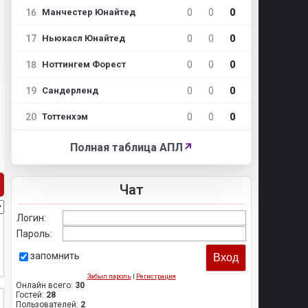
16
0
0
0
Манчестер Юнайтед
17
0
0
0
Ньюкасл Юнайтед
18
0
0
0
Ноттингем Форест
19
0
0
0
Сандерленд
20
0
0
0
Тоттенхэм
Полная таблица АПЛ
↗
Чат
Логин:
Пароль:
запомнить
Забыл пароль
|
Регистрация
Онлайн всего:
30
Гостей:
28
Пользователей:
2