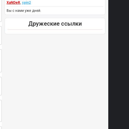
XaNDeR
,
spin2
Вы с нами уже дней.
Дружеские ссылки