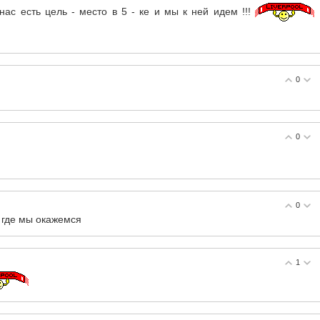
нас есть цель - место в 5 - ке и мы к ней идем !!!
0
0
0
м где мы окажемся
1