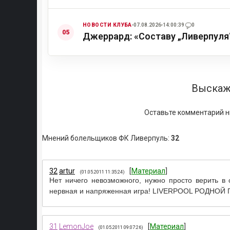
НОВОСТИ КЛУБА
07.08.2026
14:00:39
0
Джеррард: «Составу „Ливерпуля
Выскаж
Оставьте комментарий н
Мнений болельщиков ФК Ливерпуль
:
32
32
artur
[
Материал
]
(01.05.2011 11:35:24)
Нет ничего невозможного, нужно просто верить в 
нервная и напряженная игра! LIVERPOOL РОДНОЙ
31
LemonJoe
[
Материал
]
(01.05.2011 09:07:26)