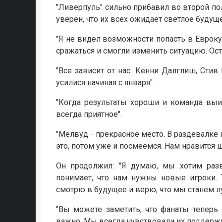
"Ливерпуль" сильно прибавил во второй по
уверен, что их всех ожидает светлое будущ
"Я не видел возможности попасть в Еврок
сражаться и смогли изменить ситуацию. Ос
"Все зависит от нас. Кенни Далглиш, Сти
усилися начиная с января".
"Когда результаты хороши и команда выи
всегда приятное".
"Мелвуд - прекрасное место. В раздевалке
это, потом уже и посмеемся. Нам нравится ш
Он продолжил: "Я думаю, мы хотим раз
понимает, что нам нужны новые игроки
смотрю в будущее и верю, что мы станем л
"Вы можете заметить, что фанаты теперь 
важно. Мы всегда чувствовали их поддержк