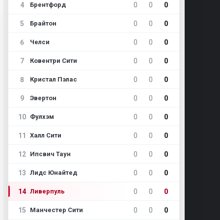
4
0
0
0
Брентфорд
5
0
0
0
Брайтон
6
0
0
0
Челси
7
0
0
0
Ковентри Сити
8
0
0
0
Кристал Пэлас
9
0
0
0
Эвертон
10
0
0
0
Фулхэм
11
0
0
0
Халл Сити
12
0
0
0
Ипсвич Таун
13
0
0
0
Лидс Юнайтед
14
0
0
0
Ливерпуль
15
0
0
0
Манчестер Сити