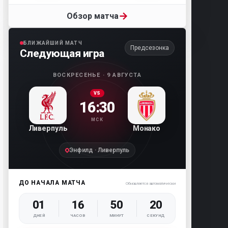
→
Обзор матча
БЛИЖАЙШИЙ МАТЧ
Предсезонка
Следующая игра
ВОСКРЕСЕНЬЕ · 9 АВГУСТА
VS
16:30
МСК
Ливерпуль
Монако
Энфилд · Ливерпуль
ДО НАЧАЛА МАТЧА
Обновляется автоматически
01
16
50
19
ДНЕЙ
ЧАСОВ
МИНУТ
СЕКУНД