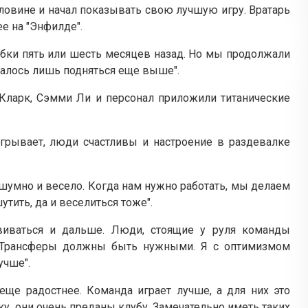
ловине и начал показывать свою лучшую игру. Вратарь
ее на "Энфилде".
убки пять или шесть месяцев назад. Но мы продолжали
талось лишь подняться еще выше".
в Кларк, Сэмми Ли и персонал приложили титанические
грывает, люди счастливы и настроение в раздевалке
 шумно и весело. Когда нам нужно работать, мы делаем
утить, да и веселиться тоже".
виваться и дальше. Люди, стоящие у руля команды
. Трансферы должны быть нужными. Я с оптимизмом
учше".
еще радостнее. Команда играет лучше, а для них это
у, они очень преданы клубу. Замечательно иметь таких