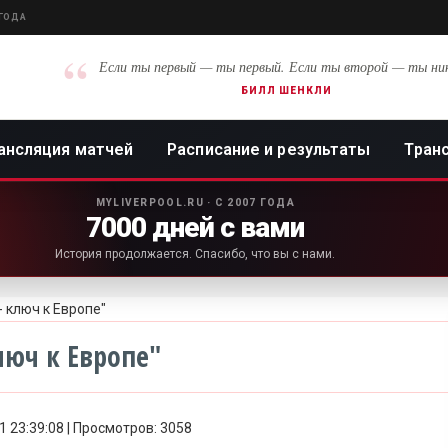
 ГОДА
“
Если ты первый — ты первый. Если ты второй — ты ни
БИЛЛ ШЕНКЛИ
ансляция матчей
Расписание и результаты
Тран
MYLIVERPOOL.RU · С 2007 ГОДА
7000 дней с вами
История продолжается. Спасибо, что вы с нами.
- ключ к Европе"
люч к Европе"
11 23:39:08 | Просмотров: 3058