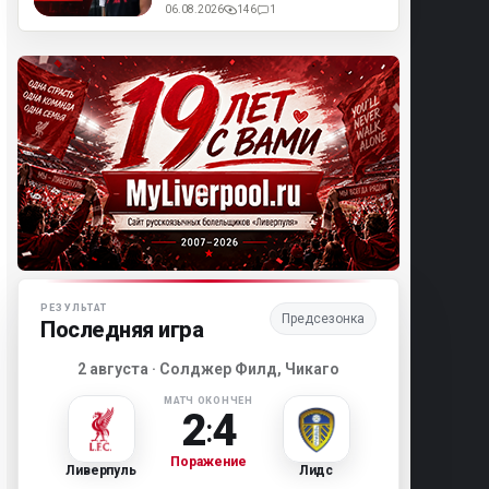
06.08.2026
146
1
Матч-центр «Ливерпуля»
РЕЗУЛЬТАТ
Предсезонка
Последняя игра
2 августа · Солджер Филд, Чикаго
МАТЧ ОКОНЧЕН
2
4
:
Поражение
Ливерпуль
Лидс