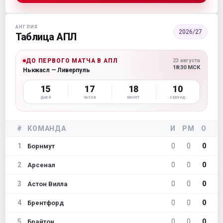
АНГЛИЯ
2026/27
Таблица АПЛ
ДО ПЕРВОГО МАТЧА В АПЛ
23 августа
18:30 МСК
Ньюкасл — Ливерпуль
15
17
18
09
ДНЕЙ
ЧАСОВ
МИНУТ
СЕКУНД
#
КОМАНДА
И
РМ
О
1
0
0
0
Борнмут
2
0
0
0
Арсенал
3
0
0
0
Астон Вилла
4
0
0
0
Брентфорд
5
0
0
0
Брайтон