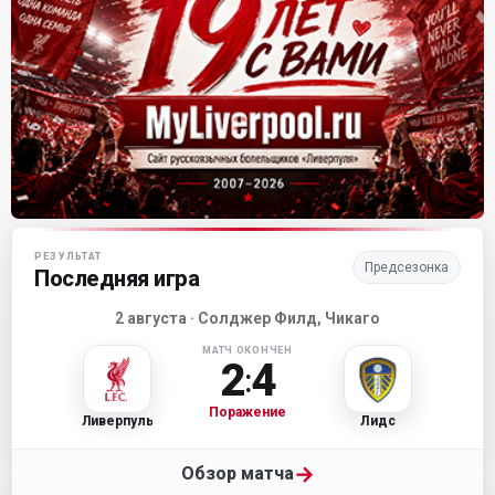
Матч-центр «Ливерпуля»
РЕЗУЛЬТАТ
Предсезонка
Последняя игра
2 августа · Солджер Филд, Чикаго
МАТЧ ОКОНЧЕН
2
4
:
Поражение
Ливерпуль
Лидс
→
Обзор матча