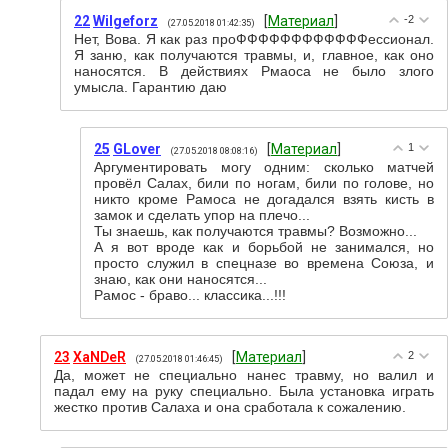
22
Wilgeforz
[
Материал
]
-2
(27.05.2018 01:42:35)
Нет, Вова. Я как раз проФФФФФФФФФФФФессионал.
Я заню, как получаются травмы, и, главное, как оно
наносятся. В действиях Рмаоса не было злого
умысла. Гарантию даю
25
GLover
[
Материал
]
1
(27.05.2018 08:08:16)
Аргументировать могу одним: сколько матчей
провёл Салах, били по ногам, били по голове, но
никто кроме Рамоса не догадался взять кисть в
замок и сделать упор на плечо...
Ты знаешь, как получаются травмы? Возможно...
А я вот вроде как и борьбой не занимался, но
просто служил в спецназе во времена Союза, и
знаю, как они наносятся...
Рамос - браво... классика...!!!
23
XaNDeR
[
Материал
]
2
(27.05.2018 01:46:45)
Да, может не специально нанес травму, но валил и
падал ему на руку специально. Была установка играть
жестко против Салаха и она сработала к сожалению.