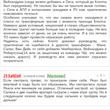
Вейналдума (сюда можно добавить и Окса, который до Клоппа
был середняком). Но сколько бы мы не прыгали выше головы,
с Сити в АПЛ и испанскими грандами в ЛЧ нам практически
невозможно тягаться.
Особенно учитывая то, что мы скорее всего находимся в
плюсе по трансферным тратам с момента прихода Клоппа.
Наверно даже условный, нищенский в глазах общественности,
Атлетико тратит чистыми больше нас в поледние годы. Не все
конечно зависит от денег, но уж очень многое. И в это летнее
ТО нужно будет провести серьезную работу.
Надеюсь хоть сейчас Клопп доказал руководсву, что
практически не ошибается в дорогих трансферах - Мане,
Салах, Ван Дейк, от себя добавлю Чемберлена, Вейналдума и
Робертсона(14 млн за защитника из команды ЧШ, это можно
сказать дорого). И руководсто все таки рискнет серьезно
потратиться.
29
XaNDeR
[
Материал
]
1
(27.05.2018 12:25:05)
Если смотреть трезво, то проиграли сами себе. Реал был
мертвый и надо было его обыгрывать. Мы смотрелись лучше
Реала или минимум на равных. Отличный настрой, но травма
Салаха и две ошибки вратаря сыграли с нами злую шутку. Но в
следующем сезоне мы будем еще сильнее и пройдем еще
дальше!