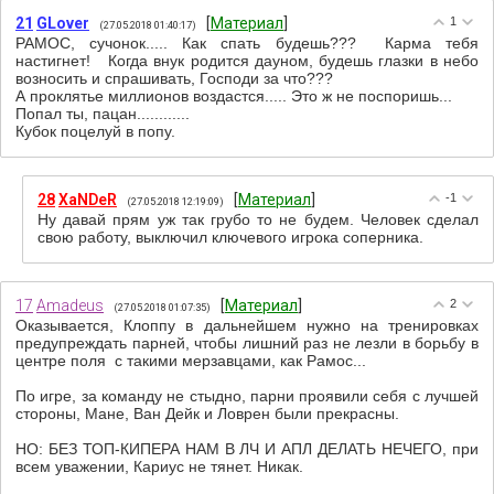
21
GLover
[
Материал
]
1
(27.05.2018 01:40:17)
РАМОС, сучонок..... Как спать будешь??? Карма тебя
настигнет! Когда внук родится дауном, будешь глазки в небо
возносить и спрашивать, Господи за что???
А проклятье миллионов воздастся..... Это ж не поспоришь...
Попал ты, пацан............
Кубок поцелуй в попу.
28
XaNDeR
[
Материал
]
-1
(27.05.2018 12:19:09)
Ну давай прям уж так грубо то не будем. Человек сделал
свою работу, выключил ключевого игрока соперника.
17
Amadeus
[
Материал
]
2
(27.05.2018 01:07:35)
Оказывается, Клоппу в дальнейшем нужно на тренировках
предупреждать парней, чтобы лишний раз не лезли в борьбу в
центре поля с такими мерзавцами, как Рамос...
По игре, за команду не стыдно, парни проявили себя с лучшей
стороны, Мане, Ван Дейк и Ловрен были прекрасны.
НО: БЕЗ ТОП-КИПЕРА НАМ В ЛЧ И АПЛ ДЕЛАТЬ НЕЧЕГО, при
всем уважении, Кариус не тянет. Никак.