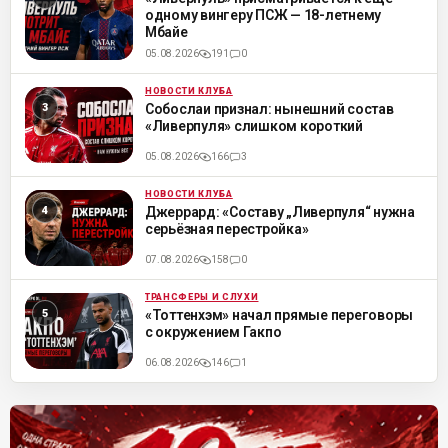
одному вингеру ПСЖ — 18-летнему
Мбайе
05.08.2026
191
0
НОВОСТИ КЛУБА
ML
Собослаи признал: нынешний состав
«Ливерпуля» слишком короткий
05.08.2026
166
3
НОВОСТИ КЛУБА
ML
Джеррард: «Составу „Ливерпуля“ нужна
серьёзная перестройка»
07.08.2026
158
0
ТРАНСФЕРЫ И СЛУХИ
ML
«Тоттенхэм» начал прямые переговоры
с окружением Гакпо
06.08.2026
146
1