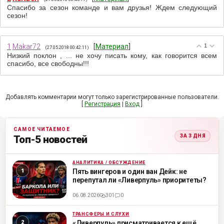
Спасибо за сезон команде и вам друзья! Ждем следующий
сезон!
1
Makar72
[
Материал
]
1
(27.05.2018 00:42:11)
Низкий поклон , ... не хочу писать кому, как говорится всем
спасибо, все свободны!!!
Добавлять комментарии могут только зарегистрированные пользователи.
[
Регистрация
|
Вход
]
САМОЕ ЧИТАЕМОЕ
ЗА 3 ДНЯ
Топ-5 новостей
АНАЛИТИКА / ОБСУЖДЕНИЕ
ML
Пять вингеров и один ван Дейк: не
перепутал ли «Ливерпуль» приоритеты?
06.08.2026
301
0
ТРАНСФЕРЫ И СЛУХИ
ML
«Ливерпуль» присматривается к ещё