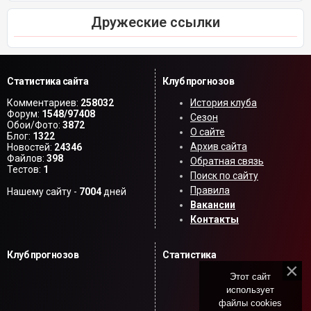
Дружеские ссылки
Статистика сайта
Клуб прогнозов
Комментариев:
258032
История клуба
Форум:
1548/97408
Сезон
Обои/Фото:
3872
О сайте
Блог:
1322
Архив сайта
Новостей:
24346
Файлов:
398
Обратная связь
Тестов:
1
Поиск по сайту
Правила
Нашему сайту -
7004
дней
Вакансии
Контакты
Клуб прогнозов
Статистика
Этот сайт
использует
файлы cookies