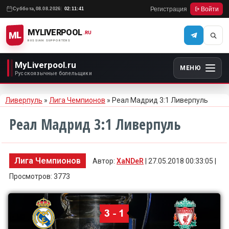
Регистрация
Войти
Суббота,
08.08.2026
02:11:41
MYLIVERPOOL
ML
.RU
RUSSIAN SUPPORTERS
MyLiverpool.ru
МЕНЮ
Русскоязычные болельщики
Ливерпуль
»
Лига Чемпионов
» Реал Мадрид 3:1 Ливерпуль
Реал Мадрид 3:1 Ливерпуль
Лига Чемпионов
Автор:
XaNDeR
| 27.05.2018 00:33:05 |
Просмотров: 3773