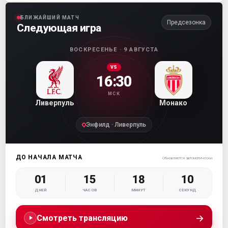
БЛИЖАЙШИЙ МАТЧ
Предсезонка
Следующая игра
ВОСКРЕСЕНЬЕ · 9 АВГУСТА
VS
16:30
МСК
Ливерпуль
Монако
Энфилд · Ливерпуль
ДО НАЧАЛА МАТЧА
Обновляется автоматически
01
15
18
09
ДНЕЙ
ЧАСОВ
МИНУТ
СЕКУНД
→
Смотреть трансляцию