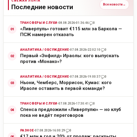
СВЕЖАЯ ЛЕНТА
Все новости
→
Последние новости
ТРАНСФЕРЫ И СЛУХИ
08.08.2026
01:36:46
0
«Ливерпуль» готовит €115 млн за Баркола —
ПСЖ намерен отказать
АНАЛИТИКА / ОБСУЖДЕНИЕ
07.08.2026
22:02:10
0
Первый «Энфилд» Ираолы: кого выпускать
против «Монако»?
АНАЛИТИКА / ОБСУЖДЕНИЕ
07.08.2026
19:00:37
0
Ньони, Чемберс, Моррисон, Кумас: кого
Ираоле оставить в первой команде?
ТРАНСФЕРЫ И СЛУХИ
07.08.2026
17:30:41
0
Спенса предложили «Ливерпулю» — но клуб
пока не ведёт переговоров
РАЗНОЕ
07.08.2026
16:00:29
0
€17 млн в год и 20% от продаж: раскрыты