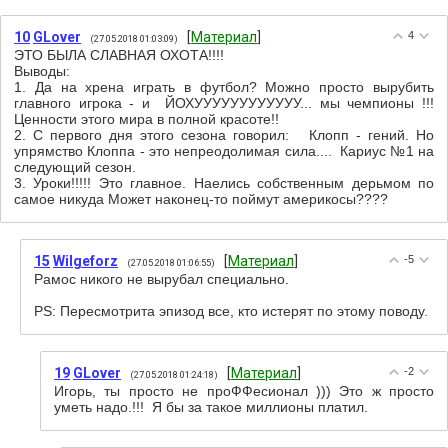
10
GLover
[
Материал
]
4
(27.05.2018 01:03:09)
ЭТО БЫЛА СЛАВНАЯ ОХОТА!!!!
Выводы:
1. Да на хрена играть в футбол? Можно просто вырубить
главного игрока - и ЙОХУУУУУУУУУУУУ... мы чемпионы !!!
Ценности этого мира в полной красоте!!
2. С первого дня этого сезона говорил: Клопп - гений. Но
упрямство Клоппа - это непреодолимая сила.... Кариус №1 на
следующий сезон.
3. Уроки!!!!! Это главное. Наелись собственным дерьмом по
самое никуда Может наконец-то поймут америкосы????
15
Wilgeforz
[
Материал
]
-5
(27.05.2018 01:06:55)
Рамос никого не вырубал специально.
PS: Пересмотрита эпизод все, кто истерят по этому поводу.
19
GLover
[
Материал
]
-2
(27.05.2018 01:24:18)
Игорь, ты просто не проФФесионал ))) Это ж просто
уметь надо.!!! Я бы за такое миллионы платил.