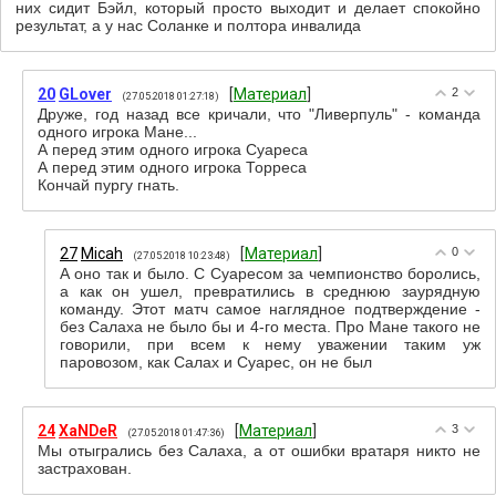
них сидит Бэйл, который просто выходит и делает спокойно
результат, а у нас Соланке и полтора инвалида
20
GLover
[
Материал
]
2
(27.05.2018 01:27:18)
Друже, год назад все кричали, что "Ливерпуль" - команда
одного игрока Мане...
А перед этим одного игрока Суареса
А перед этим одного игрока Торреса
Кончай пургу гнать.
27
Micah
[
Материал
]
0
(27.05.2018 10:23:48)
А оно так и было. С Суаресом за чемпионство боролись,
а как он ушел, превратились в среднюю заурядную
команду. Этот матч самое наглядное подтверждение -
без Салаха не было бы и 4-го места. Про Мане такого не
говорили, при всем к нему уважении таким уж
паровозом, как Салах и Суарес, он не был
24
XaNDeR
[
Материал
]
3
(27.05.2018 01:47:36)
Мы отыгрались без Салаха, а от ошибки вратаря никто не
застрахован.