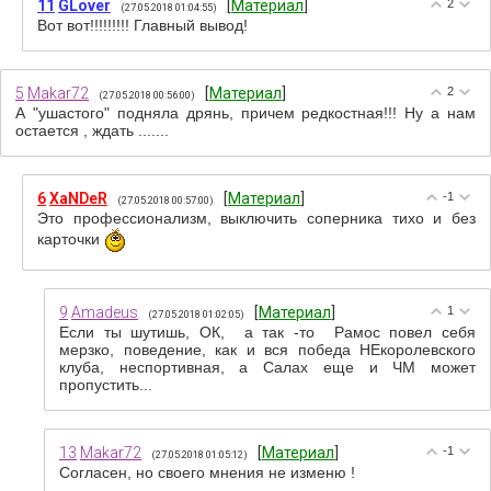
11
GLover
[
Материал
]
2
(27.05.2018 01:04:55)
Вот вот!!!!!!!!! Главный вывод!
5
Makar72
[
Материал
]
2
(27.05.2018 00:56:00)
А "ушастого" подняла дрянь, причем редкостная!!! Ну а нам
остается , ждать .......
6
XaNDeR
[
Материал
]
-1
(27.05.2018 00:57:00)
Это профессионализм, выключить соперника тихо и без
карточки
9
Amadeus
[
Материал
]
1
(27.05.2018 01:02:05)
Если ты шутишь, ОК, а так -то Рамос повел себя
мерзко, поведение, как и вся победа НЕкоролевского
клуба, неспортивная, а Салах еще и ЧМ может
пропустить...
13
Makar72
[
Материал
]
-1
(27.05.2018 01:05:12)
Согласен, но своего мнения не изменю !