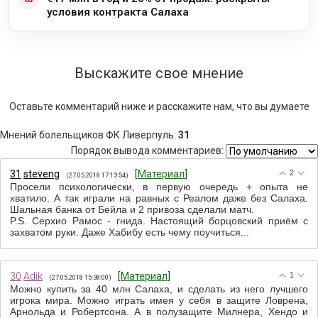
условия контракта Салаха
Выскажите свое мнение
Оставьте комментарий ниже и расскажите нам, что вы думаете
Мнений болельщиков ФК Ливерпуль
:
31
Порядок вывода комментариев:
31
steveng
[
Материал
]
2
(27.05.2018 17:13:54)
Просели психологически, в первую очередь + опыта не
хватило. А так играли на равных с Реалом даже без Салаха.
Шальная банка от Бейла и 2 привоза сделали матч.
P.S. Серхио Рамос - гнида. Настоящий борцовский приём с
захватом руки. Даже Хабибу есть чему поучиться...
30
Adik
[
Материал
]
1
(27.05.2018 15:38:00)
Можно купить за 40 млн Салаха, и сделать из него лучшего
игрока мира. Можно играть имея у себя в защите Ловрена,
Арнольда и Робертсона. А в полузащите Милнера, Хендо и