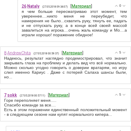
26
Nataly
[
Материал
]
0
(27.05.2018 09:34:07)
я чем больше пересматриваю этот момент, тем
увереннее....никто меня не переубедит, что
намерения не было...схватить руку, тянуть ее, падать
и не отпускать руку, а в конце всей своей массой
завалиться на игрока....очень жаль команду и Мо....а
играли хорошо! поражение обидное!
8
AndrewChita
[
Материал
]
5
(27.05.2018 00:59:37)
Надеюсь, результат наглядно продемострировал, что значит
закрывать глаза на проблему и делать вид что всё нормально.
Можно сколько угодно говорить о доверии вратарям, но игру
слил именно Кариус . Даже с потерей Салаха шансы были,
но...
7
sokk
[
Материал
]
5
(27.05.2018 00:57:11)
Горе переполняет меня.....
Спасибо команде за все....
Есть в этом поражении единственный положительный момент
- в следующем сезоне нам купят нормального кипера...