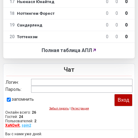
17
0
0
0
Ньюкасл Юнайтед
18
0
0
0
Ноттингем Форест
19
0
0
0
Сандерленд
20
0
0
0
Тоттенхэм
Полная таблица АПЛ
↗
Чат
Логин:
Пароль:
запомнить
Забыл пароль
|
Регистрация
Онлайн всего:
26
Гостей:
24
Пользователей:
2
XaNDeR
,
spin2
Вы с нами уже дней.