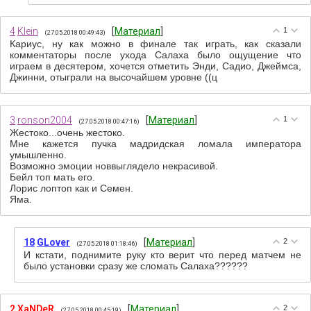
4
Klein
[
Материал
]
1
(27.05.2018 00:49:43)
Кариус, ну как можно в финале так играть, как сказали
комментаторы после ухода Салаха было ощущение что
играем в десятером, хочется отметить Энди, Садио, Джеймса,
Джинни, отыграли на высочайшем уровне ((ц
3
ronson2004
[
Материал
]
1
(27.05.2018 00:47:16)
Жестоко...очень жестоко.
Мне кажется пучка мадридская ломала императора
умышленно.
Возможно эмоции новвыглядело некрасивой.
Бейл топ мать его.
Лорис лоптоп как и Семен.
Яма.
18
GLover
[
Материал
]
2
(27.05.2018 01:18:46)
И кстати, поднимите руку кто верит что перед матчем не
было установки сразу же сломать Салаха??????
2
XaNDeR
[
Материал
]
2
(27.05.2018 00:45:19)