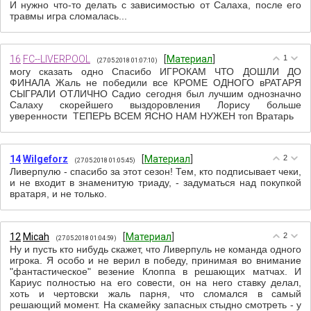
И нужно что-то делать с зависимостью от Салаха, после его
травмы игра сломалась...
16
FC--LIVERPOOL
[
Материал
]
1
(27.05.2018 01:07:10)
могу сказать одно Спасибо ИГРОКАМ ЧТО ДОШЛИ ДО
ФИНАЛА Жаль не победили все КРОМЕ ОДНОГО вРАТАРЯ
СЫГРАЛИ ОТЛИЧНО Садио сегодня был лучшим однозначно
Салаху скорейшего выздоровления Лорису больше
уверенности ТЕПЕРЬ ВСЕМ ЯСНО НАМ НУЖЕН топ Вратарь
14
Wilgeforz
[
Материал
]
2
(27.05.2018 01:05:45)
Ливерпулю - спасибо за этот сезон! Тем, кто подписывает чеки,
и не входит в знаменитую триаду, - задуматься над покупкой
вратаря, и не только.
12
Micah
[
Материал
]
2
(27.05.2018 01:04:59)
Ну и пусть кто нибудь скажет, что Ливерпуль не команда одного
игрока. Я особо и не верил в победу, принимая во внимание
"фантастическое" везение Клоппа в решающих матчах. И
Кариус полностью на его совести, он на него ставку делал,
хоть и чертовски жаль парня, что сломался в самый
решающий момент. На скамейку запасных стыдно смотреть - у