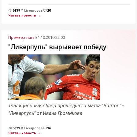
подопечным.
2439
Liverpoops
20
Просмотры
Комментарии
→
Читать новость
Премьер-лига
31.10.2010
22:00
"Ливерпуль" вырывает победу
Традиционный обзор прошедшего матча "Болтон" -
"Ливерпуль" от Ивана Громикова.
3621
Liverpoops
14
Просмотры
Комментарии
→
Читать новость