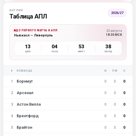
АНГЛИЯ
2026/27
Таблица АПЛ
ДО ПЕРВОГО МАТЧА В АПЛ
23 августа
18:30 МСК
Ньюкасл — Ливерпуль
13
04
53
37
ДНЕЙ
ЧАСОВ
МИНУТ
СЕКУНД
#
КОМАНДА
И
РМ
О
Борнмут
1
0
0
0
Арсенал
2
0
0
0
Астон Вилла
3
0
0
0
Брентфорд
4
0
0
0
Брайтон
5
0
0
0