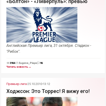
«Болтон» - «Ливерпуль»: превью
Английская Премьер лига, 31 октября. Стадион -
"Рибок".
3964
Eugene_Playa
96
Просмотры
Комментарии
→
Читать новость
Премьер-лига
25.10.2010
13:12
Ходжсон: Это Торрес! Я вижу его!