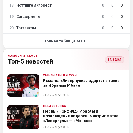
Ноттингем Форест
18
0
0
0
Сандерленд
19
0
0
0
Тоттенхэм
20
0
0
0
→
Полная таблица АПЛ
САМОЕ ЧИТАЕМОЕ
Топ-5 новостей
ЗА 3 ДНЯ
ТРАНСФЕРЫ И СЛУХИ
ML
Романо: «Ливерпуль» лидирует в гонке
за Ибраима Мбайе
08.08.2026
292
0
ПРЕДСЕЗОНКА
ML
Первый «Энфилд» Ираолы и
возвращение лидеров: 5 интриг матча
«Ливерпуль» — «Монако»
08.08.2026
264
0