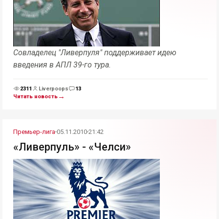
Совладелец "Ливерпуля" поддерживает идею
введения в АПЛ 39-го тура.
2311
Liverpoops
13
Просмотры
Комментарии
→
Читать новость
Премьер-лига
05.11.2010
21:42
«Ливерпуль» - «Челси»