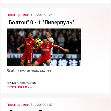
Премьер-лига
31.10.2010
20:24
"Болтон" 0 - 1 "Ливерпуль"
Выбираем игрока матча
4435
Nataly
186
Просмотры
Комментарии
→
Читать новость
Премьер-лига
28.10.2010
21:57