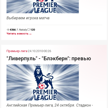
Выбираем игрока матча
4366
Nataly
120
Просмотры
Комментарии
→
Читать новость
Премьер-лига
24.10.2010
00:26
"Ливерпуль" - "Блэкберн": превью
Английская Премьер-лига, 24 октября. Стадион -