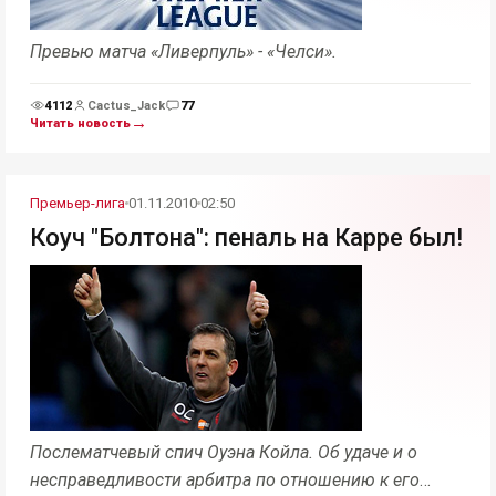
Превью матча «Ливерпуль» - «Челси».
4112
Cactus_Jack
77
Просмотры
Комментарии
→
Читать новость
Премьер-лига
01.11.2010
02:50
Коуч "Болтона": пеналь на Карре был!
Послематчевый спич Оуэна Койла. Об удаче и о
несправедливости арбитра по отношению к его