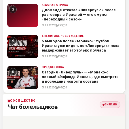
КРАСНАЯ СТРОКА
ML
Диоманде отказал «Ливерпулю» после
разговора с Ираолой — его смутил
«переходный сезон»
08.08.2026
256
2
АНАЛИТИКА / ОБСУЖДЕНИЕ
ML
5 выводов после «Монако»: футбол
Ираолы уже виден, но «Ливерпуль» пока
выдерживает его только полчаса
09.08.2026
239
0
ПРЕДСЕЗОНКА
ML
Сегодня «Ливерпуль» — «Монако»:
первый «Энфилд» Ираолы, где смотреть
и последние новости состава
09.08.2026
199
0
СООБЩЕСТВО
ОНЛАЙН
Чат болельщиков