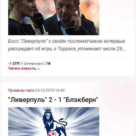
Босс "Ливерпуля" с своём послематчевом интервью
рассуждает об игре, о Торресе, упоминает числа 29,
70 и 3.
2771
Liverpoops
18
Просмотры
Комментарии
→
Читать новость
Премьер-лига
24.10.2010
19:49
"Ливерпуль" 2 - 1 "Блэкберн"