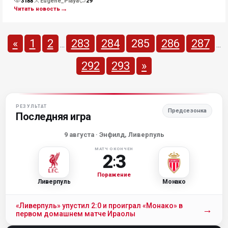
3188
Eugene_Playa
29
Просмотры
Комментарии
→
Читать новость
«
1
2
283
284
285
286
287
...
...
292
293
»
РЕЗУЛЬТАТ
Предсезонка
Последняя игра
9 августа
· Энфилд, Ливерпуль
МАТЧ ОКОНЧЕН
2
3
:
Поражение
Ливерпуль
Монако
«Ливерпуль» упустил 2:0 и проиграл «Монако» в
→
первом домашнем матче Ираолы