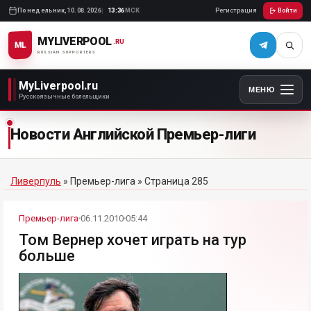
Понедельник,
10.08.2026
13:36
МСК
Регистрация
Войти
MYLIVERPOOL
.RU
ML
RUSSIAN SUPPORTERS
MyLiverpool.ru
МЕНЮ
Русскоязычные болельщики
Новости Английской Премьер-лиги
Ливерпуль
»
Премьер-лига
» Страница 285
Премьер-лига
06.11.2010
05:44
Том Вернер хочет играть на тур
больше