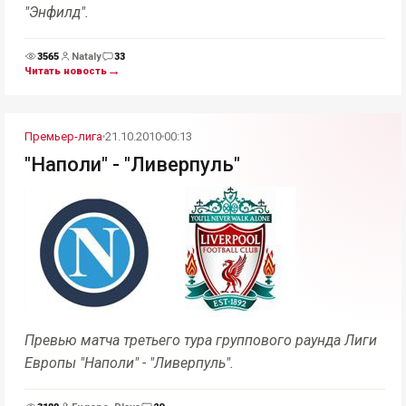
"Энфилд".
3565
Nataly
33
Просмотры
Комментарии
→
Читать новость
Премьер-лига
21.10.2010
00:13
"Наполи" - "Ливерпуль"
Превью матча третьего тура группового раунда Лиги
Европы "Наполи" - "Ливерпуль".