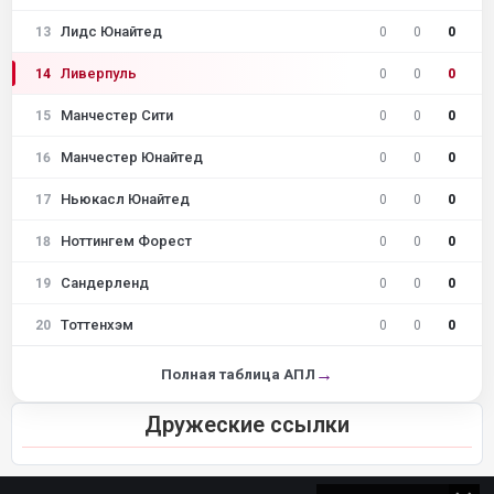
Лидс Юнайтед
13
0
0
0
Ливерпуль
14
0
0
0
Манчестер Сити
15
0
0
0
Манчестер Юнайтед
16
0
0
0
Ньюкасл Юнайтед
17
0
0
0
Ноттингем Форест
18
0
0
0
Сандерленд
19
0
0
0
Тоттенхэм
20
0
0
0
→
Полная таблица АПЛ
Дружеские ссылки