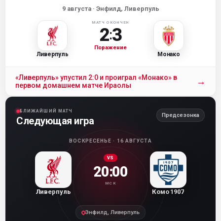
9 августа
· Энфилд, Ливерпуль
МАТЧ ОКОНЧЕН
2
3
:
Поражение
Ливерпуль
Монако
«Ливерпуль» упустил 2:0 и проиграл «Монако» в
→
первом домашнем матче Ираолы
БЛИЖАЙШИЙ МАТЧ
Предсезонка
Следующая игра
ВОСКРЕСЕНЬЕ · 16 АВГУСТА
VS
20:00
МСК
Ливерпуль
Комо 1907
Энфилд, Ливерпуль