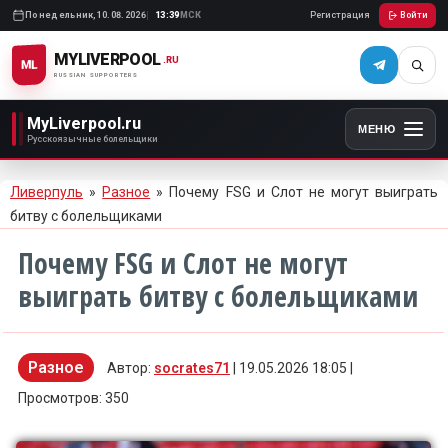
Понедельник,
10.08.2026
13:39
МСК
Регистрация
Войти
MYLIVERPOOL
.RU
ML
RUSSIAN SUPPORTERS
MyLiverpool.ru
МЕНЮ
Русскоязычные болельщики
Ливерпуль
»
Разное
» Почему FSG и Слот не могут выиграть
битву с болельщиками
Почему FSG и Слот не могут
выиграть битву с болельщиками
Разное
Автор:
socrates71
| 19.05.2026 18:05 |
Просмотров: 350