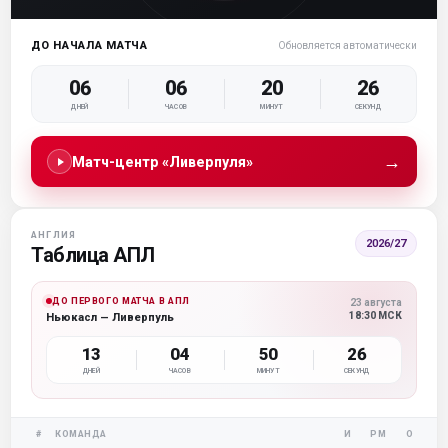
ДО НАЧАЛА МАТЧА
Обновляется автоматически
06
06
20
26
ДНЕЙ
ЧАСОВ
МИНУТ
СЕКУНД
→
Матч-центр «Ливерпуля»
АНГЛИЯ
2026/27
Таблица АПЛ
ДО ПЕРВОГО МАТЧА В АПЛ
23 августа
18:30 МСК
Ньюкасл — Ливерпуль
13
04
50
26
ДНЕЙ
ЧАСОВ
МИНУТ
СЕКУНД
#
КОМАНДА
И
РМ
О