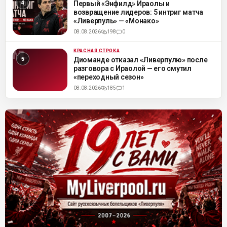
Первый «Энфилд» Ираолы и
возвращение лидеров: 5 интриг матча
«Ливерпуль» — «Монако»
08.08.2026
198
0
КРАСНАЯ СТРОКА
ML
Диоманде отказал «Ливерпулю» после
разговора с Ираолой — его смутил
«переходный сезон»
08.08.2026
185
1