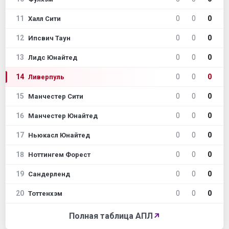
11
0
0
0
Халл Сити
12
0
0
0
Ипсвич Таун
13
0
0
0
Лидс Юнайтед
14
0
0
0
Ливерпуль
15
0
0
0
Манчестер Сити
16
0
0
0
Манчестер Юнайтед
17
0
0
0
Ньюкасл Юнайтед
18
0
0
0
Ноттингем Форест
19
0
0
0
Сандерленд
20
0
0
0
Тоттенхэм
Полная таблица АПЛ
↗