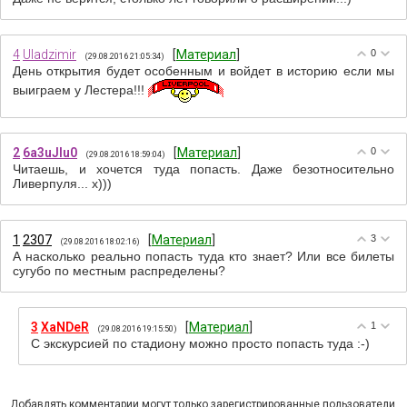
4
Uladzimir
[
Материал
]
0
(29.08.2016 21:05:34)
День открытия будет особенным и войдет в историю если мы
выиграем у Лестера!!!
2
6a3uJIu0
[
Материал
]
0
(29.08.2016 18:59:04)
Читаешь, и хочется туда попасть. Даже безотносительно
Ливерпуля... х)))
1
2307
[
Материал
]
3
(29.08.2016 18:02:16)
А насколько реально попасть туда кто знает? Или все билеты
сугубо по местным распределены?
3
XaNDeR
[
Материал
]
1
(29.08.2016 19:15:50)
С экскурсией по стадиону можно просто попасть туда :-)
Добавлять комментарии могут только зарегистрированные пользователи.