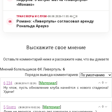
«Монако»
ТРАНСФЕРЫ И СЛУХИ
08.08.2026
11:05:46
0
Романо: «Ливерпуль» согласовал аренду
Рональда Араухо
Выскажите свое мнение
Оставьте комментарий ниже и расскажите нам, что вы думаете
Мнений болельщиков ФК Ливерпуль
:
6
Порядок вывода комментариев:
6
234
[
Материал
]
0
(30.08.2016 11:32:29)
Ну чтож, пусть обновление клуба начнётся с нового стадиона!
Удачи!
5
Sivers
[
Материал
]
0
(30.08.2016 10:02:24)
Даже не верится, столько лет говорили о расширении...)