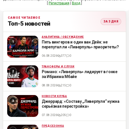
[
Регистрация
|
Вход
]
САМОЕ ЧИТАЕМОЕ
ЗА 3 ДНЯ
Топ-5 новостей
АНАЛИТИКА / ОБСУЖДЕНИЕ
ML
Пять вингеров и один ван Дейк: не
перепутал ли «Ливерпуль» приоритеты?
06.08.2026
377
0
ТРАНСФЕРЫ И СЛУХИ
ML
Романо: «Ливерпуль» лидирует в гонке
за Ибраима Мбайе
08.08.2026
215
0
НОВОСТИ КЛУБА
ML
Джеррард: «Составу „Ливерпуля“ нужна
серьёзная перестройка»
07.08.2026
205
0
ПРЕДСЕЗОНКА
ML