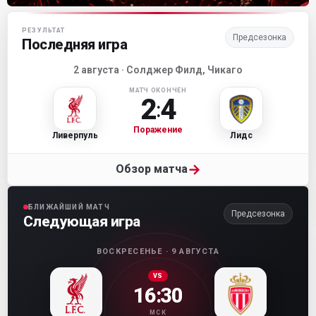
Матч-центр «Ливерпуля»
РЕЗУЛЬТАТ
Предсезонка
Последняя игра
2 августа · Солджер Филд, Чикаго
МАТЧ ОКОНЧЕН
2
4
:
Поражение
Ливерпуль
Лидс
→
Обзор матча
БЛИЖАЙШИЙ МАТЧ
Предсезонка
Следующая игра
ВОСКРЕСЕНЬЕ · 9 АВГУСТА
VS
16:30
МСК