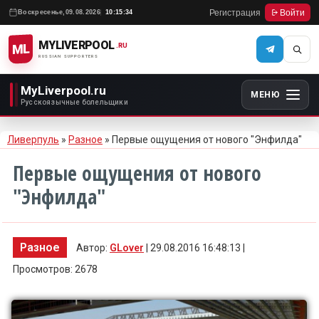
Регистрация
Войти
Воскресенье,
09.08.2026
10:15:34
MYLIVERPOOL
ML
.RU
RUSSIAN SUPPORTERS
MyLiverpool.ru
МЕНЮ
Русскоязычные болельщики
Ливерпуль
»
Разное
» Первые ощущения от нового "Энфилда"
Первые ощущения от нового
"Энфилда"
Разное
Автор:
GLover
| 29.08.2016 16:48:13 |
Просмотров: 2678