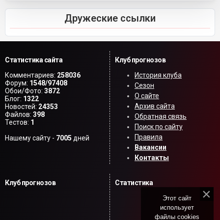
Дружеские ссылки
Статистика сайта
Клуб прогнозов
Комментариев:
258036
История клуба
Форум:
1548/97408
Сезон
Обои/Фото:
3872
О сайте
Блог:
1322
Архив сайта
Новостей:
24353
Файлов:
398
Обратная связь
Тестов:
1
Поиск по сайту
Правила
Нашему сайту -
7005
дней
Вакансии
Контакты
Клуб прогнозов
Статистика
Этот сайт
использует
файлы cookies