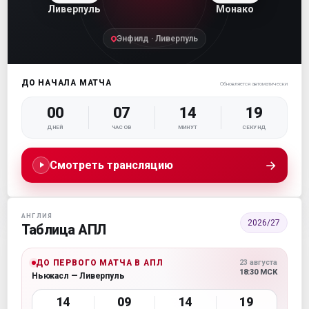
Ливерпуль
Монако
Энфилд · Ливерпуль
ДО НАЧАЛА МАТЧА
Обновляется автоматически
00
07
14
18
ДНЕЙ
ЧАСОВ
МИНУТ
СЕКУНД
→
Смотреть трансляцию
АНГЛИЯ
2026/27
Таблица АПЛ
ДО ПЕРВОГО МАТЧА В АПЛ
23 августа
18:30 МСК
Ньюкасл — Ливерпуль
14
09
14
18