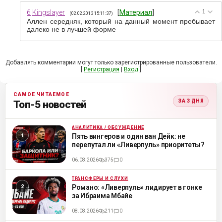
6
Kingslayer
[
Материал
]
1
(02.02.2013 15:11:37)
Аллен середняк, который на данный момент пребывает
далеко не в лучшей форме
Добавлять комментарии могут только зарегистрированные пользователи.
[
Регистрация
|
Вход
]
САМОЕ ЧИТАЕМОЕ
ЗА 3 ДНЯ
Топ-5 новостей
АНАЛИТИКА / ОБСУЖДЕНИЕ
ML
Пять вингеров и один ван Дейк: не
перепутал ли «Ливерпуль» приоритеты?
06.08.2026
375
0
ТРАНСФЕРЫ И СЛУХИ
ML
Романо: «Ливерпуль» лидирует в гонке
за Ибраима Мбайе
08.08.2026
211
0