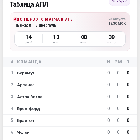
2026/27
Таблица АПЛ
ДО ПЕРВОГО МАТЧА В АПЛ
23 августа
18:30 МСК
Ньюкасл — Ливерпуль
14
10
08
38
ДНЕЙ
ЧАСОВ
МИНУТ
СЕКУНД
#
КОМАНДА
И
РМ
О
1
0
0
0
Борнмут
2
0
0
0
Арсенал
3
0
0
0
Астон Вилла
4
0
0
0
Брентфорд
5
0
0
0
Брайтон
6
0
0
0
Челси