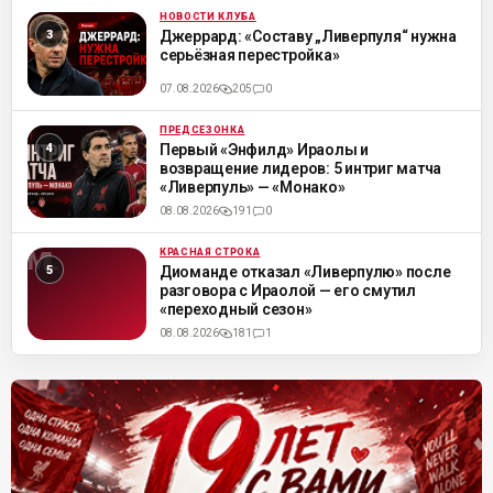
НОВОСТИ КЛУБА
ML
Джеррард: «Составу „Ливерпуля“ нужна
серьёзная перестройка»
07.08.2026
205
0
ПРЕДСЕЗОНКА
ML
Первый «Энфилд» Ираолы и
возвращение лидеров: 5 интриг матча
«Ливерпуль» — «Монако»
08.08.2026
191
0
КРАСНАЯ СТРОКА
ML
Диоманде отказал «Ливерпулю» после
разговора с Ираолой — его смутил
«переходный сезон»
08.08.2026
181
1