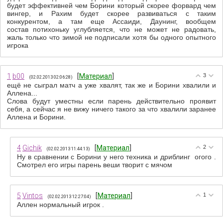
будет эффективней чем Борини который скорее форвард чем
вингер, и Рахим будет скорее развиваться с таким
конкурентом, а там еще Ассаиди, Даунинг, вообщем
состав потихоньку углубляется, что не может не радовать,
жаль только что зимой не подписали хотя бы одного опытного
игрока
1
b00
[
Материал
]
3
(02.02.2013 02:06:28)
ещё не сыграл матч а уже хвалят, так же и Борини хвалили и
Аллена...
Слова будут уместны если парень действительно проявит
себя, а сейчас я не вижу ничего такого за что хвалили заранее
Аллена и Борини.
4
Gichik
[
Материал
]
2
(02.02.2013 11:44:13)
Ну в сравнении с Борини у него техника и дриблинг огого .
Смотрел его игры парень веши творит с мячом
5
Vintos
[
Материал
]
1
(02.02.2013 12:27:04)
Аллен нормальный игрок .