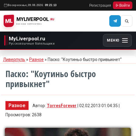
Регистрация
Войти
Воскресенье,
09.08.2026
09:21:13
MYLIVERPOOL
ML
.RU
RUSSIAN SUPPORTERS
MyLiverpool.ru
МЕНЮ
Русскоязычные болельщики
Ливерпуль
»
Разное
» Паско: "Коутиньо быстро привыкнет"
Паско: "Коутиньо быстро
привыкнет"
Разное
Автор:
TorresForever
| 02.02.2013 01:04:35 |
Просмотров: 2638