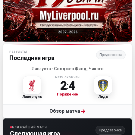
Матч-центр «Ливерпуля»
РЕЗУЛЬТАТ
Предсезонка
Последняя игра
2 августа · Солджер Филд, Чикаго
МАТЧ ОКОНЧЕН
2
4
:
Поражение
Ливерпуль
Лидс
→
Обзор матча
БЛИЖАЙШИЙ МАТЧ
Предсезонка
Следующая игра