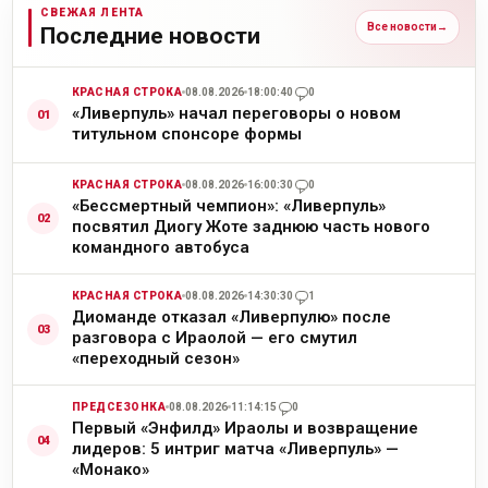
СВЕЖАЯ ЛЕНТА
Все новости
→
Последние новости
КРАСНАЯ СТРОКА
08.08.2026
18:00:40
0
«Ливерпуль» начал переговоры о новом
титульном спонсоре формы
КРАСНАЯ СТРОКА
08.08.2026
16:00:30
0
«Бессмертный чемпион»: «Ливерпуль»
посвятил Диогу Жоте заднюю часть нового
командного автобуса
КРАСНАЯ СТРОКА
08.08.2026
14:30:30
1
Диоманде отказал «Ливерпулю» после
разговора с Ираолой — его смутил
«переходный сезон»
ПРЕДСЕЗОНКА
08.08.2026
11:14:15
0
Первый «Энфилд» Ираолы и возвращение
лидеров: 5 интриг матча «Ливерпуль» —
«Монако»