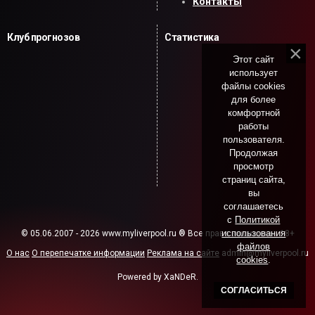
Контакты
Клуб прогнозов
Статистика
Этот сайт
использует
файлы cookies
для более
комфортной
работы
пользователя.
Продолжая
просмотр
страниц сайта,
вы
соглашаетесь
с
Политикой
использования
© 05.06.2007 - 2026 www.myliverpool.ru ® Все права защищены. 18+
файлов
О нас
О перепечатке информации
Реклама на сайте
admin@myliverpool.ru
cookies
.
Powered by XaNDeR.
СОГЛАСИТЬСЯ