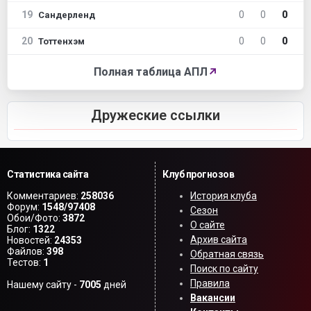
19
0
0
0
Сандерленд
20
0
0
0
Тоттенхэм
Полная таблица АПЛ
↗
Дружеские ссылки
Статистика сайта
Клуб прогнозов
Комментариев:
258036
История клуба
Форум:
1548/97408
Сезон
Обои/Фото:
3872
О сайте
Блог:
1322
Архив сайта
Новостей:
24353
Файлов:
398
Обратная связь
Тестов:
1
Поиск по сайту
Правила
Нашему сайту -
7005
дней
Вакансии