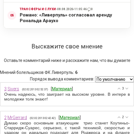
ТРАНСФЕРЫ И СЛУХИ
08.08.2026
11:05:46
0
Романо: «Ливерпуль» согласовал аренду
Рональда Араухо
Выскажите свое мнение
Оставьте комментарий ниже и расскажите нам, что вы думаете
Мнений болельщиков ФК Ливерпуль
:
6
Порядок вывода комментариев:
3
Sivers
[
Материал
]
3
(02.02.2013 02:52:37)
Очень надеюсь, что заиграет на высоком уровне. В интере в
молодежи толк знают!
2
MrGerrard
[
Материал
]
2
(02.02.2013 02:42:42)
Думаю скоро основным атакующим трио станет Коутиньо-
Старридж-Суарес, серьезно, с такой техникой, скоростью и
ударом он идеально подходит для Роджерса и на фланге