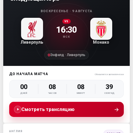
ВОСКРЕСЕНЬЕ · 9 АВГУСТА
VS
16:30
МСК
Ливерпуль
Монако
Энфилд · Ливерпуль
ДО НАЧАЛА МАТЧА
Обновляется автоматически
00
08
08
38
ДНЕЙ
ЧАСОВ
МИНУТ
СЕКУНД
→
Смотреть трансляцию
АНГЛИЯ