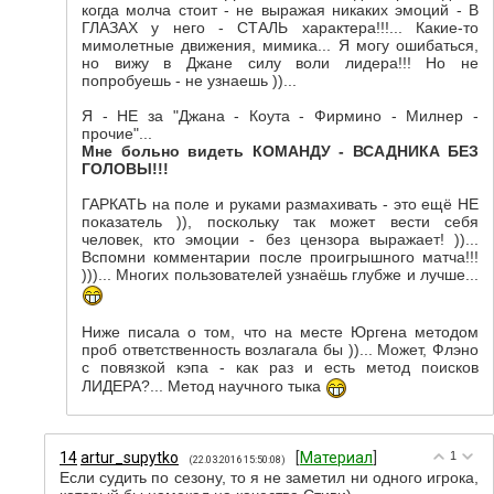
когда молча стоит - не выражая никаких эмоций - В
ГЛАЗАХ у него - СТАЛЬ характера!!!... Какие-то
мимолетные движения, мимика... Я могу ошибаться,
но вижу в Джане силу воли лидера!!! Но не
попробуешь - не узнаешь ))...
Я - НЕ за "Джана - Коута - Фирмино - Милнер -
прочие"...
Мне больно видеть КОМАНДУ - ВСАДНИКА БЕЗ
ГОЛОВЫ!!!
ГАРКАТЬ на поле и руками размахивать - это ещё НЕ
показатель )), поскольку так может вести себя
человек, кто эмоции - без цензора выражает! ))...
Вспомни комментарии после проигрышного матча!!!
)))... Многих пользователей узнаёшь глубже и лучше...
Ниже писала о том, что на месте Юргена методом
проб ответственность возлагала бы ))... Может, Флэно
с повязкой кэпа - как раз и есть метод поисков
ЛИДЕРА?... Метод научного тыка
14
artur_supytko
[
Материал
]
1
(22.03.2016 15:50:08)
Если судить по сезону, то я не заметил ни одного игрока,