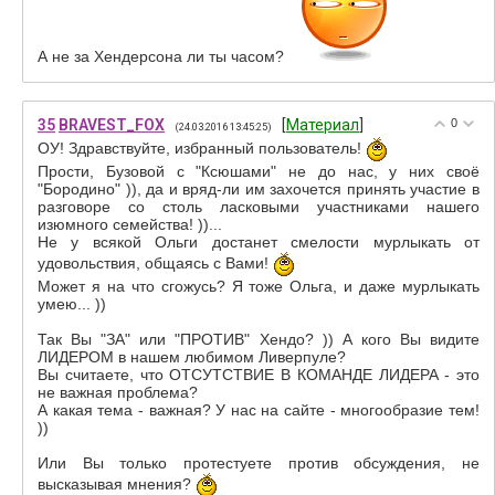
А не за Хендерсона ли ты часом?
35
BRAVEST_FOX
[
Материал
]
0
(24.03.2016 13:45:25)
ОУ! Здравствуйте, избранный пользователь!
Прости, Бузовой с "Ксюшами" не до нас, у них своё
"Бородино" )), да и вряд-ли им захочется принять участие в
разговоре со столь ласковыми участниками нашего
изюмного семейства! ))...
Не у всякой Ольги достанет смелости мурлыкать от
удовольствия, общаясь с Вами!
Может я на что сгожусь? Я тоже Ольга, и даже мурлыкать
умею... ))
Так Вы "ЗА" или "ПРОТИВ" Хендо? )) А кого Вы видите
ЛИДЕРОМ в нашем любимом Ливерпуле?
Вы считаете, что ОТСУТСТВИЕ В КОМАНДЕ ЛИДЕРА - это
не важная проблема?
А какая тема - важная? У нас на сайте - многообразие тем!
))
Или Вы только протестуете против обсуждения, не
высказывая мнения?