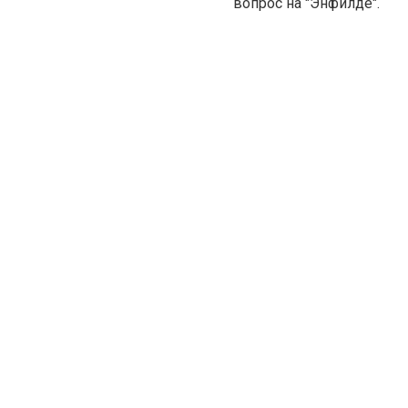
вопрос на "Энфилде".