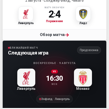
2 августа · Солджер Филд, Чикаго
МАТЧ ОКОНЧЕН
2
4
:
Поражение
Ливерпуль
Лидс
→
Обзор матча
БЛИЖАЙШИЙ МАТЧ
Предсезонка
Следующая игра
ВОСКРЕСЕНЬЕ · 9 АВГУСТА
VS
16:30
МСК
Ливерпуль
Монако
Энфилд · Ливерпуль