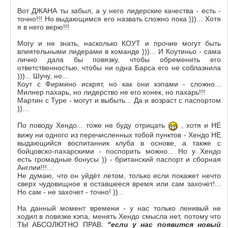
Вот ДЖАНА ты забыл, а у него лидерские качества - есть -
точно!!! Но выдающимся его назвать сложно пока )))... Хотя
я в него верю!!!
Могу и не знать, насколько КОУТ и прочие могут быть
влиятельными лидерами в команде )))... И Коутиньо - сама
лично дала бы повязку, чтобы обременить его
ответственностью, чтобы ни одна Барса его не соблазнила
)))... Шучу, но...
Коут с Фирмино искрят, но как они кэпами - сложно...
Милнер пахарь, но лидерство не его конек, но пахарь!!!
Мартин с Туре - могут и выбыть... Да и возраст с паспортом
))...
По поводу Хендо... тоже не буду отрицать
, хотя и НЕ
вижу ни одного из перечисленных тобой пунктов - Хендо НЕ
выдающийся воспитанник клуба в основе, а также с
бойцовско-пахарскими - поспорить можно... Но у Хендо
есть громадные бонусы )) - британский паспорт и сборная
Англии!!!...
Не думаю, что он уйдёт летом, только если покажет нечто
сверх чудовищное в оставшееся время или сам захочет!...
Но сам - не захочет - точно! ))...
На данный момент времени - у нас только ленивый не
ходил в повязке кэпа, менять Хендо смысла нет, потому что
ТЫ АБСОЛЮТНО ПРАВ:
"если у нас появится новый