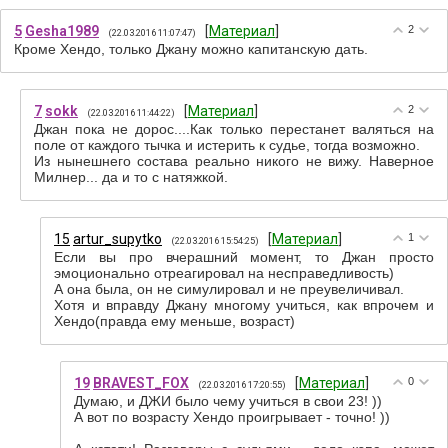
5
Gesha1989
[
Материал
]
2
(22.03.2016 11:07:47)
Кроме Хендо, только Джану можно капитанскую дать.
7
sokk
[
Материал
]
2
(22.03.2016 11:44:22)
Джан пока не дорос....Как только перестанет валяться на
поле от каждого тычка и истерить к судье, тогда возможно.
Из нынешнего состава реально никого не вижу. Наверное
Милнер... да и то с натяжкой.
15
artur_supytko
[
Материал
]
1
(22.03.2016 15:54:25)
Если вы про вчерашний момент, то Джан просто
эмоционально отреагировал на несправедливость)
А она была, он не симулировал и не преувеличивал.
Хотя и вправду Джану многому учиться, как впрочем и
Хендо(правда ему меньше, возраст)
19
BRAVEST_FOX
[
Материал
]
0
(22.03.2016 17:20:55)
Думаю, и ДЖИ было чему учиться в свои 23! ))
А вот по возрасту Хендо проигрывает - точно! ))