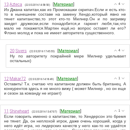
13
Azteca
[
Материал
]
4
(22.03.2016 14:58:50)
Из Джана капитан,как из Промокашки скрипач.Если и есть кто-
то в нынешнем составе на замену Хендо,который явно не
тянет капитанство,то этот кто-то Милнер.Он и по загривку
заедет дружески,если понадобится,и гаркнет любя,так,что
мало не покажется.Мартин ещё,но вопрос оставят ли его?
Флэно молод и пока не имеет авторитета существенного.
20
Sivers
[
Материал
]
4
(22.03.2016 17:45:55)
Ну по авторитету покрайней мере Милнер уделывает
остальных)
12
Makar72
[
Материал
]
1
(22.03.2016 14:18:49)
Оставить! Т.к. считаю что капитаном должен быть британец. А
конкурентов здесь я не много вижу ( может Милнер , но он еще
и сезон за команду не играет)
11
Shineheart
[
Материал
]
1
(22.03.2016 13:47:07)
Если говорить именно о капитанстве, то Хендерсон это бремя
не тянет. Да, он неплохой игрок, даже очень хороший, когда у
него идёт игра, но лидерских качеств у него как-то не удаётся