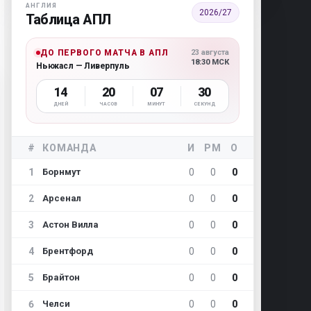
АНГЛИЯ
2026/27
Таблица АПЛ
ДО ПЕРВОГО МАТЧА В АПЛ
23 августа
18:30 МСК
Ньюкасл — Ливерпуль
14
20
07
29
ДНЕЙ
ЧАСОВ
МИНУТ
СЕКУНД
#
КОМАНДА
И
РМ
О
1
0
0
0
Борнмут
2
0
0
0
Арсенал
3
0
0
0
Астон Вилла
4
0
0
0
Брентфорд
5
0
0
0
Брайтон
6
0
0
0
Челси