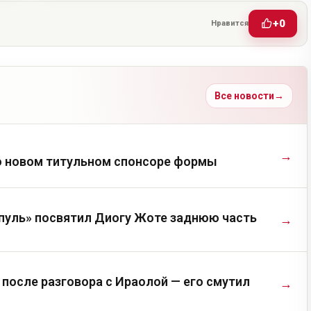
+0
Нравится
Все новости
→
→
о новом титульном спонсоре формы
пуль» посвятил Диогу Жоте заднюю часть
→
после разговора с Ираолой — его смутил
→