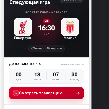
Следующая игра
ВОСКРЕСЕНЬЕ · 9 АВГУСТА
VS
16:30
МСК
Ливерпуль
Монако
Энфилд · Ливерпуль
ДО НАЧАЛА МАТЧА
Обновляется автоматически
00
18
07
29
ДНЕЙ
ЧАСОВ
МИНУТ
СЕКУНД
→
Смотреть трансляцию