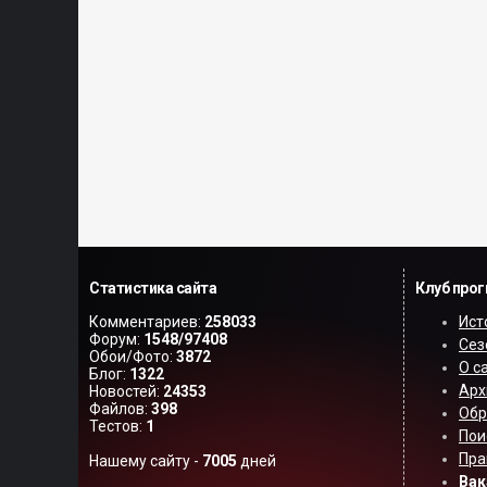
Статистика сайта
Клуб про
Комментариев:
258033
Ист
Форум:
1548/97408
Сез
Обои/Фото:
3872
О с
Блог:
1322
Арх
Новостей:
24353
Файлов:
398
Обр
Тестов:
1
Пои
Пра
Нашему сайту -
7005
дней
Вак