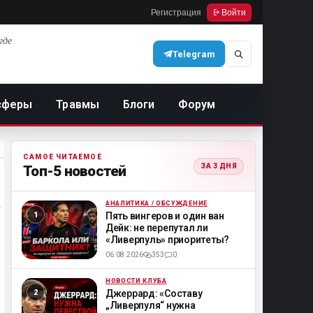
Регистрация
Войти
где
Telegram
сферы
Травмы
Блоги
Форум
САМОЕ ЧИТАЕМОЕ
ЗА 3 ДНЯ
Топ-5 новостей
АНАЛИТИКА / ОБСУЖДЕНИЕ
ML
Пять вингеров и один ван
Дейк: не перепутал ли
«Ливерпуль» приоритеты?
06.08.2026
353
0
НОВОСТИ КЛУБА
ML
Джеррард: «Составу
„Ливерпуля“ нужна