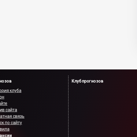
гнозов
Клуб прогнозов
ория клуба
он
айте
ив сайта
атная связь
ск по сайту
вила
ансии