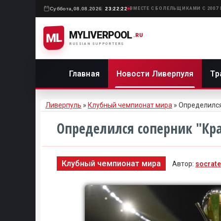
Суббота,
08.08.2026
23:22:22
ВМЕСТЕ С БОЛЕЛЬЩИКАМИ С 2007
MYLIVERPOOL
ML
.RU
RUSSIAN SUPPORTERS
Главная
Новости Ливерпуля
Тр
Ливерпуль
»
Клубный чемпионат мира
» Определился
Определился соперник "Кр
Клубный чемпионат мира
Автор:
socrat