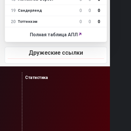
19
0
0
0
Сандерленд
20
0
0
0
Тоттенхэм
Полная таблица АПЛ
↗
Дружеские ссылки
Статистика