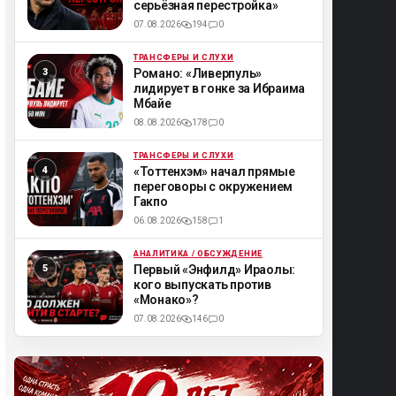
серьёзная перестройка»
07.08.2026
194
0
ТРАНСФЕРЫ И СЛУХИ
ML
Романо: «Ливерпуль»
лидирует в гонке за Ибраима
Мбайе
08.08.2026
178
0
ТРАНСФЕРЫ И СЛУХИ
ML
«Тоттенхэм» начал прямые
переговоры с окружением
Гакпо
06.08.2026
158
1
АНАЛИТИКА / ОБСУЖДЕНИЕ
ML
Первый «Энфилд» Ираолы:
кого выпускать против
«Монако»?
07.08.2026
146
0