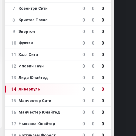
7
0
0
0
Ковентри Сити
8
0
0
0
Кристал Пэлас
9
0
0
0
Эвертон
10
0
0
0
Фулхэм
11
0
0
0
Халл Сити
12
0
0
0
Ипсвич Таун
13
0
0
0
Лидс Юнайтед
14
0
0
0
Ливерпуль
15
0
0
0
Манчестер Сити
16
0
0
0
Манчестер Юнайтед
17
0
0
0
Ньюкасл Юнайтед
18
0
0
0
Ноттингем Форест