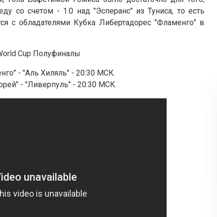
ду со счетом - 1:0 над "Эсперанс" из Туниса, то есть
тся с обладателями Кубка Либертадорес "Фламенго" в
 World Cup Полуфиналы
нго" - "Аль Хиляль" - 20:30 МСК.
ррей" - "Ливерпуль" - 20:30 МСК.