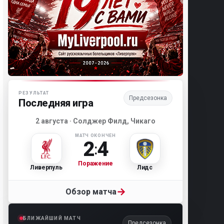
Матч-центр «Ливерпуля»
РЕЗУЛЬТАТ
Предсезонка
Последняя игра
2 августа · Солджер Филд, Чикаго
МАТЧ ОКОНЧЕН
2
4
:
Поражение
Ливерпуль
Лидс
→
Обзор матча
БЛИЖАЙШИЙ МАТЧ
Предсезонка