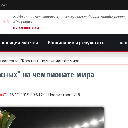
 ГОДА
“
Когда мне нечем заняться, я гляжу вниз таблицы, чтобы узнать, 
«Эвертон».
БИЛЛ ШЕНКЛИ
ансляция матчей
Расписание и результаты
Тран
 соперник "Красных" на чемпионате мира
асных" на чемпионате мира
es71
| 15.12.2019 09:54:30 | Просмотров: 798