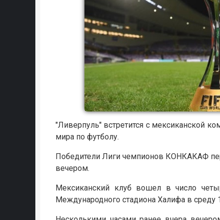
"Ливерпуль" встретится с мексиканской ко
мира по футболу.
Победители Лиги чемпионов КОНКАКАФ переи
вечером.
Мексиканский клуб вошел в число четыр
Международного стадиона Халифа в среду 1
Несколькими часами ранее вчера вечером