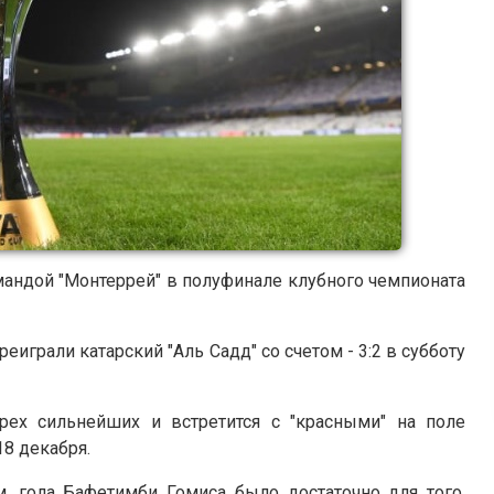
мандой "Монтеррей" в полуфинале клубного чемпионата
грали катарский "Аль Садд" со счетом - 3:2 в субботу
ех сильнейших и встретится с "красными" на поле
8 декабря.
, гола Бафетимби Гомиса было достаточно для того,