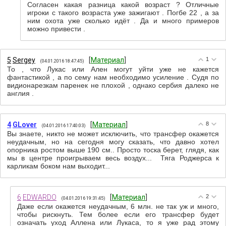
Согласен какая разница какой возраст ? Отличные
игроки с такого возраста уже зажигают . Погбе 22 , а за
ним охота уже сколько идёт . Да и много примеров
можно привести .
5
Sergey
[
Материал
]
1
(04.01.2016 18:47:45)
То , что Лукас или Ален могут уйти уже не кажется
фантастикой , а по сему нам необходимо усиление . Судя по
видионарезкам паренек не плохой , однако сербия далеко не
англия .
4
GLover
[
Материал
]
8
(04.01.2016 17:40:03)
Вы знаете, никто не может исключить, что трансфер окажется
неудачным, но на сегодня могу сказать, что давно хотел
опорника ростом выше 190 см.. Просто тоска берет, глядя, как
мы в центре проигрываем весь воздух... Тяга Роджерса к
карликам боком нам выходит...
6
EDWARDO
[
Материал
]
2
(04.01.2016 19:31:45)
Даже если окажется неудачным, 6 млн. не так уж и много,
чтобы рискнуть. Тем более если его трансфер будет
означать уход Аллена или Лукаса, то я уже рад этому