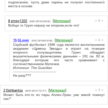
подписанию, пусть даже парень не получит постоянного
места в основе.
8
zmey1205
[
Материал
]
2
(04.01.2016 22:00:42)
Вобще то Груич ниразу не опорник,если что!
15
GLover
[
Материал
]
1
(05.01.2016 09:10:54)
Сербский футболист 1996 года является воспитанником
академии «Црвены Звезды» и играет на позиции
опорного полузащитника. Груич обладает
внушительными физическими данными – 191 см, 82 кг,
благодаря которым его часто сравнивают с
соотечественником Матичем.
Источник: The Guardian
------------------------------------
Ни разу???
2
Dishkantos
[
Материал
]
7
(04.01.2016 17:27:17)
Может быть кто-то из пары Аллен-Лукас уже зимой покинут
нас?