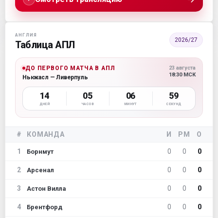
АНГЛИЯ
2026/27
Таблица АПЛ
ДО ПЕРВОГО МАТЧА В АПЛ
23 августа
18:30 МСК
Ньюкасл — Ливерпуль
14
05
06
58
ДНЕЙ
ЧАСОВ
МИНУТ
СЕКУНД
#
КОМАНДА
И
РМ
О
1
0
0
0
Борнмут
2
0
0
0
Арсенал
3
0
0
0
Астон Вилла
4
0
0
0
Брентфорд