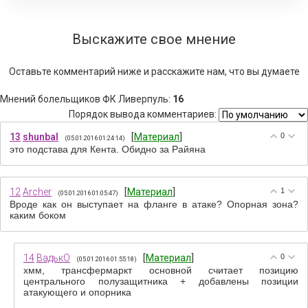
Выскажите свое мнение
Оставьте комментарий ниже и расскажите нам, что вы думаете
Мнений болельщиков ФК Ливерпуль
:
16
Порядок вывода комментариев:
13
shunbal
[
Материал
]
0
(05.01.2016 01:24:14)
это подстава для Кента. Обидно за Райяна
12
Archer
[
Материал
]
1
(05.01.2016 01:05:47)
Вроде как он выступает на фланге в атаке? Опорная зона?
каким боком
14
ВадькО
[
Материал
]
0
(05.01.2016 01:55:18)
хмм, трансфермаркт основной считает позицию
центрального полузащитника + добавлены позиции
атакующего и опорника