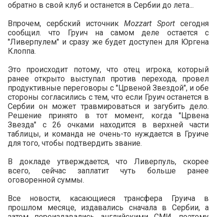
обратно в свой клуб и останется в Сербии до лета...
Впрочем, сербский источник
Mozzart Sport
сегодня
сообщил. что Груич на самом деле остается с
"Ливерпулем" и сразу же будет доступен для Юргена
Клоппа.
Это происходит потому, что отец игрока, который
ранее открыто выступал против перехода, провел
продуктивные переговоры с "Црвеной Звездой", и обе
стороны согласились с тем, что если Груич останется в
Сербии он может травмироваться и загубить дело.
Решение принято в тот момент, когда "Црвена
Звезда" с 26 очками находится в верхней части
таблицы, и команда не очень-то нуждается в Груиче
для того, чтобы подтвердить звание.
В докладе утверждается, что Ливерпуль, скорее
всего, сейчас заплатит чуть больше ранее
оговоренной суммы.
Все новости, касающиеся трансфера Груича в
прошлом месяце, издавались сначала в Сербии, а
затем переиздавались английскими СМИ, поэтому