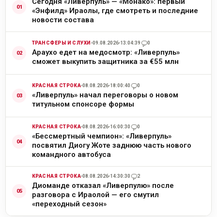
Сегодня «Ливерпуль» — «Монако»: первый
«Энфилд» Ираолы, где смотреть и последние
новости состава
ТРАНСФЕРЫ И СЛУХИ
09.08.2026
13:04:39
0
Араухо едет на медосмотр: «Ливерпуль»
сможет выкупить защитника за €55 млн
КРАСНАЯ СТРОКА
08.08.2026
18:00:40
0
«Ливерпуль» начал переговоры о новом
титульном спонсоре формы
КРАСНАЯ СТРОКА
08.08.2026
16:00:30
0
«Бессмертный чемпион»: «Ливерпуль»
посвятил Диогу Жоте заднюю часть нового
командного автобуса
КРАСНАЯ СТРОКА
08.08.2026
14:30:30
2
Диоманде отказал «Ливерпулю» после
разговора с Ираолой — его смутил
«переходный сезон»