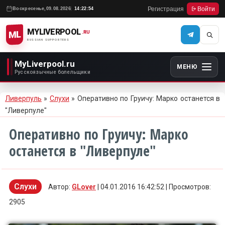
Регистрация
Войти
Воскресенье,
09.08.2026
14:22:54
MYLIVERPOOL
ML
.RU
RUSSIAN SUPPORTERS
MyLiverpool.ru
МЕНЮ
Русскоязычные болельщики
Ливерпуль
»
Слухи
» Оперативно по Груичу: Марко останется в
"Ливерпуле"
Оперативно по Груичу: Марко
останется в "Ливерпуле"
Слухи
Автор:
GLover
| 04.01.2016 16:42:52 | Просмотров:
2905