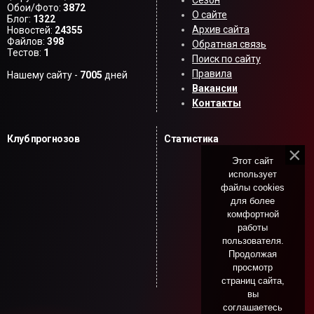
Обои/Фото:
3872
О сайте
Блог:
1322
Архив сайта
Новостей:
24355
Файлов:
398
Обратная связь
Тестов:
1
Поиск по сайту
Правила
Нашему сайту -
7005
дней
Вакансии
Контакты
Клуб прогнозов
Статистика
Этот сайт
использует
файлы cookies
для более
комфортной
работы
пользователя.
Продолжая
просмотр
страниц сайта,
вы
соглашаетесь