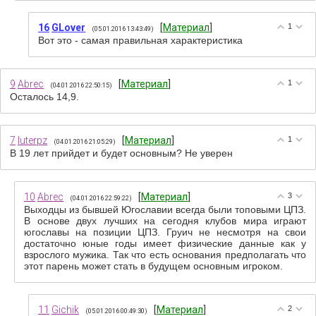
16
GLover
[
Материал
]
1
(05.01.2016 13:43:49)
Вот это - самая правильная характеристика
9
Abrec
[
Материал
]
1
(04.01.2016 22:50:15)
Осталось 14,9.
7
luterpz
[
Материал
]
1
(04.01.2016 21:05:29)
В 19 лет прийдет и будет основным? Не уверен
10
Abrec
[
Материал
]
3
(04.01.2016 22:59:22)
Выходцы из бывшей Югославии всегда были топовыми ЦПЗ.
В основе двух лучших на сегодня клубов мира играют
югославы на позиции ЦПЗ. Груич не несмотря на свои
достаточно юные годы имеет физические данные как у
взрослого мужика. Так что есть основания предполагать что
этот парень может стать в будущем основным игроком.
11
Gichik
[
Материал
]
2
(05.01.2016 00:49:30)