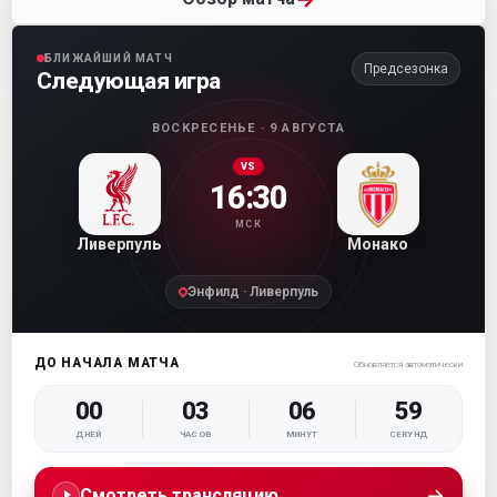
БЛИЖАЙШИЙ МАТЧ
Предсезонка
Следующая игра
ВОСКРЕСЕНЬЕ · 9 АВГУСТА
VS
16:30
МСК
Ливерпуль
Монако
Энфилд · Ливерпуль
ДО НАЧАЛА МАТЧА
Обновляется автоматически
00
03
06
58
ДНЕЙ
ЧАСОВ
МИНУТ
СЕКУНД
→
Смотреть трансляцию