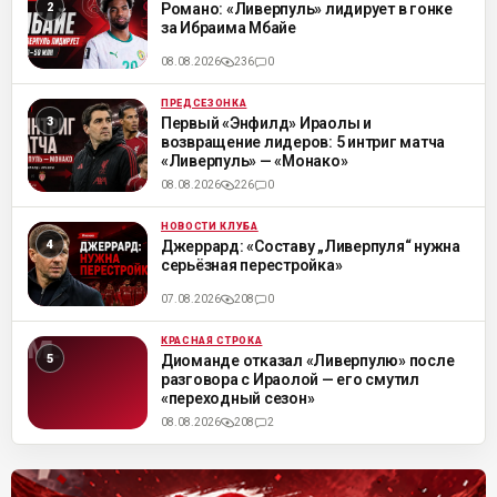
Романо: «Ливерпуль» лидирует в гонке
за Ибраима Мбайе
08.08.2026
236
0
ПРЕДСЕЗОНКА
ML
Первый «Энфилд» Ираолы и
возвращение лидеров: 5 интриг матча
«Ливерпуль» — «Монако»
08.08.2026
226
0
НОВОСТИ КЛУБА
ML
Джеррард: «Составу „Ливерпуля“ нужна
серьёзная перестройка»
07.08.2026
208
0
КРАСНАЯ СТРОКА
ML
Диоманде отказал «Ливерпулю» после
разговора с Ираолой — его смутил
«переходный сезон»
08.08.2026
208
2