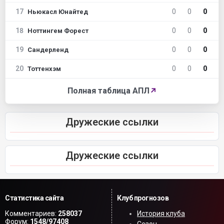
17
0
0
0
Ньюкасл Юнайтед
18
0
0
0
Ноттингем Форест
19
0
0
0
Сандерленд
20
0
0
0
Тоттенхэм
Полная таблица АПЛ
↗
Дружеские ссылки
Дружеские ссылки
Статистика сайта
Клуб прогнозов
Комментариев:
258037
История клуба
Форум:
1548/97408
Сезон