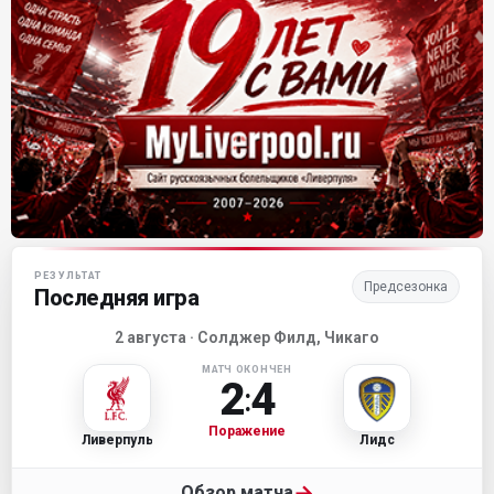
Матч-центр «Ливерпуля»
РЕЗУЛЬТАТ
Предсезонка
Последняя игра
2 августа · Солджер Филд, Чикаго
МАТЧ ОКОНЧЕН
2
4
:
Поражение
Ливерпуль
Лидс
→
Обзор матча