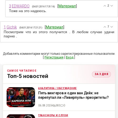
3
EDWARDO
[
Материал
]
2
(04.01.2016 17:31:16)
Тоже на это надеюсь.
1
Gichik
[
Материал
]
7
(04.01.2016 17:21:21)
Посмотрим что из этого получится . В любом случае удачи
парню .
Добавлять комментарии могут только зарегистрированные пользователи.
[
Регистрация
|
Вход
]
САМОЕ ЧИТАЕМОЕ
ЗА 3 ДНЯ
Топ-5 новостей
АНАЛИТИКА / ОБСУЖДЕНИЕ
ML
Пять вингеров и один ван Дейк: не
перепутал ли «Ливерпуль» приоритеты?
06.08.2026
383
0
ТРАНСФЕРЫ И СЛУХИ
ML