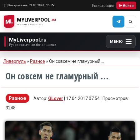
Регистрация
Войти
Воскресенье,
09.08.2026
15:55
MYLIVERPOOL
ML
.RU
RUSSIAN SUPPORTERS
MyLiverpool.ru
МЕНЮ
Русскоязычные болельщики
Ливерпуль
»
Разное
» Он совсем не гламурный ...
Он совсем не гламурный ...
Разное
Автор:
GLover
| 17.04.2017 07:54 | Просмотров:
3248