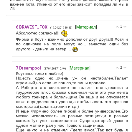
важнее Кота. Именно от его игры зависит, попадем ли мы в
ЛЧ.....
6
BRAVEST_FOX
[
Материал
]
1
(17.04.2017 10:32)
Абсолютно согласна!!!
Фирма и Коут - взаимно дополняют друг друга!!! Хотя и
по одиночке на поле могут, но... зачастую один без
другого - деньги на ветер ...
7
Dreampool
[
Материал
]
2
(17.04.2017 10:49)
Коутиньо тоже я люблю)
Но,есть одно но...очень уж он нестабилен.Талант
огромный,но если не пошло,то пиши пропало.
А Роберто это сочетание не только -огонь,техника и
трудолюбие,плюс физика отменная -хотя это уже мечта
любого тренера и болельщика.Он еще и не опускается
ниже определенного уровня,а стабильность это признак
мастерства(таланта,гения и т.д.)
И еще Фирмино более гибкий,и более универсален.Его
можно использовать на разных позициях,и в разных
схемах.Тут уже вспоминается Суарес,который даже в
одном матче играл у нас Правого защитника.
Еще никто и не отменял -"дело вкуса".Так вот будь я