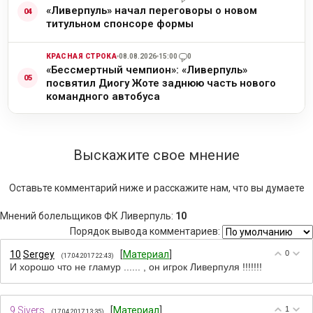
«Ливерпуль» начал переговоры о новом
титульном спонсоре формы
КРАСНАЯ СТРОКА
08.08.2026
15:00
0
«Бессмертный чемпион»: «Ливерпуль»
посвятил Диогу Жоте заднюю часть нового
командного автобуса
Выскажите свое мнение
Оставьте комментарий ниже и расскажите нам, что вы думаете
Мнений болельщиков ФК Ливерпуль
:
10
Порядок вывода комментариев:
10
Sergey
[
Материал
]
0
(17.04.2017 22:43)
И хорошо что не гламур ...... , он игрок Ливерпуля !!!!!!!
9
Sivers
[
Материал
]
1
(17.04.2017 13:35)