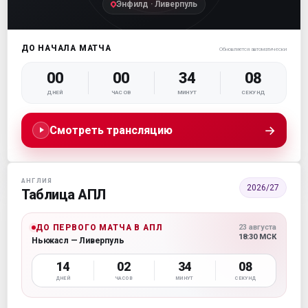
Энфилд · Ливерпуль
ДО НАЧАЛА МАТЧА
Обновляется автоматически
00
00
34
07
ДНЕЙ
ЧАСОВ
МИНУТ
СЕКУНД
→
Смотреть трансляцию
АНГЛИЯ
2026/27
Таблица АПЛ
ДО ПЕРВОГО МАТЧА В АПЛ
23 августа
18:30 МСК
Ньюкасл — Ливерпуль
14
02
34
07
ДНЕЙ
ЧАСОВ
МИНУТ
СЕКУНД