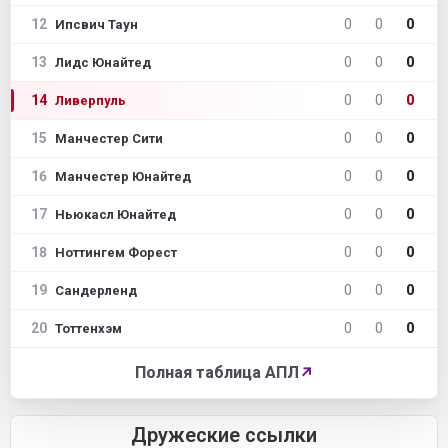
12
0
0
0
Ипсвич Таун
13
0
0
0
Лидс Юнайтед
14
0
0
0
Ливерпуль
15
0
0
0
Манчестер Сити
16
0
0
0
Манчестер Юнайтед
17
0
0
0
Ньюкасл Юнайтед
18
0
0
0
Ноттингем Форест
19
0
0
0
Сандерленд
20
0
0
0
Тоттенхэм
Полная таблица АПЛ
↗
Дружеские ссылки