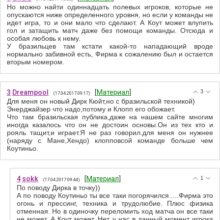
Но можно найти одиннадцать полевых игроков, которые не
опускаются ниже определенного уровня, но если у команды не
идет игра, то и они мало что сделают. А Коут может влупить
гол и затащить матч даже без помощи команды. Отсюда и
особая любовь к нему.
У бразильцев там кстати какой-то нападающий вроде
нормально забивной есть, Фирма к сожалению был и остается
вторым номером.
3
Dreampool
[
Материал
]
3
(17.04.2017 09:17)
Для меня он новый Дирк Кюйт,но с бразильской техникой)
Энерджайзер что надо,потому и Клопп его обожает.
Что там бразильская публика,даже на нашем сайте многим
иногда казалось что он не достоин основы.Он из тех кто и
рояль тащит,и играет.Я не раз говорил.для меня он нужнее
(наряду с Мане,Хендо) клопповсой команде больше чем
Коутиньо.
4
sokk
[
Материал
]
1
(17.04.2017 09:44)
По поводу Дирка в точку))
А по поводу Коутиньо ты все таки погорячился.....Фирма это
огонь и прессинг, техника и трудолюбие. Плюс физика
отменная. Но в одиночку переломить ход матча он все таки
не может. А Коут может. Нет у нас в данный момент игрока