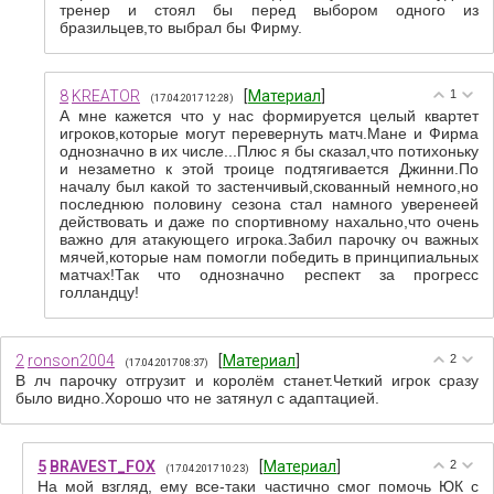
тренер и стоял бы перед выбором одного из
бразильцев,то выбрал бы Фирму.
8
KREATOR
[
Материал
]
1
(17.04.2017 12:28)
А мне кажется что у нас формируется целый квартет
игроков,которые могут перевернуть матч.Мане и Фирма
однозначно в их числе...Плюс я бы сказал,что потихоньку
и незаметно к этой троице подтягивается Джинни.По
началу был какой то застенчивый,скованный немного,но
последнюю половину сезона стал намного уверенеей
действовать и даже по спортивному нахально,что очень
важно для атакующего игрока.Забил парочку оч важных
мячей,которые нам помогли победить в принципиальных
матчах!Так что однозначно респект за прогресс
голландцу!
2
ronson2004
[
Материал
]
2
(17.04.2017 08:37)
В лч парочку отгрузит и королём станет.Четкий игрок сразу
было видно.Хорошо что не затянул с адаптацией.
5
BRAVEST_FOX
[
Материал
]
2
(17.04.2017 10:23)
На мой взгляд, ему все-таки частично смог помочь ЮК с