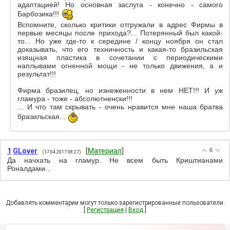
адаптацией! Но основная заслуга - конечно - самого
Барбозика!!!
Вспомните, сколько критики отгружали в адрес Фирмы в
первые месяцы после прихода?... Потерянный был какой-
то... Но уже где-то к середине / концу ноября он стал
доказывать, что его техничность и какая-то бразильская
изящная пластика в сочетании с периодическими
наплывами огненной мощи - не только движения, а и
результат!!!
Фирма бразилец, но изнеженности в нем НЕТ!!! И уж
гламура - тоже - абсолютненски!!!
... И что там скрывать - очень нравится мне наша братва
бразильская...
1
GLover
[
Материал
]
6
(17.04.2017 08:27)
Да начхать на гламур. Не всем быть Криштианами
Роналдами...
Добавлять комментарии могут только зарегистрированные пользователи.
[
Регистрация
|
Вход
]