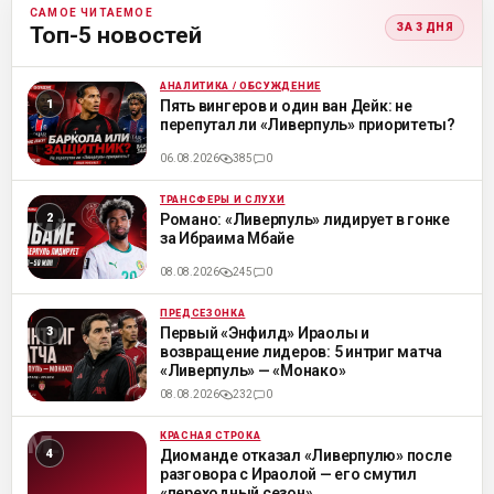
САМОЕ ЧИТАЕМОЕ
ЗА 3 ДНЯ
Топ-5 новостей
АНАЛИТИКА / ОБСУЖДЕНИЕ
ML
Пять вингеров и один ван Дейк: не
перепутал ли «Ливерпуль» приоритеты?
06.08.2026
385
0
ТРАНСФЕРЫ И СЛУХИ
ML
Романо: «Ливерпуль» лидирует в гонке
за Ибраима Мбайе
08.08.2026
245
0
ПРЕДСЕЗОНКА
ML
Первый «Энфилд» Ираолы и
возвращение лидеров: 5 интриг матча
«Ливерпуль» — «Монако»
08.08.2026
232
0
КРАСНАЯ СТРОКА
ML
Диоманде отказал «Ливерпулю» после
разговора с Ираолой — его смутил
«переходный сезон»