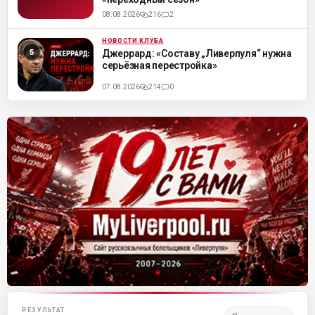
08.08.2026
216
2
НОВОСТИ КЛУБА
ML
Джеррард: «Составу „Ливерпуля“ нужна
серьёзная перестройка»
07.08.2026
214
0
Матч-центр «Ливерпуля»
РЕЗУЛЬТАТ