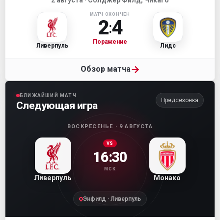
МАТЧ ОКОНЧЕН
2
4
:
Поражение
Ливерпуль
Лидс
→
Обзор матча
БЛИЖАЙШИЙ МАТЧ
Предсезонка
Следующая игра
ВОСКРЕСЕНЬЕ · 9 АВГУСТА
VS
16:30
МСК
Ливерпуль
Монако
Энфилд · Ливерпуль