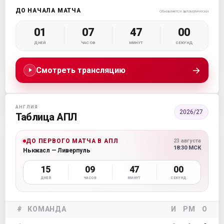
ДО НАЧАЛА МАТЧА
Обновляется автоматически
01
07
46
59
ДНЕЙ
ЧАСОВ
МИНУТ
СЕКУНД
→
Смотреть трансляцию
АНГЛИЯ
2026/27
Таблица АПЛ
ДО ПЕРВОГО МАТЧА В АПЛ
23 августа
18:30 МСК
Ньюкасл — Ливерпуль
15
09
46
59
ДНЕЙ
ЧАСОВ
МИНУТ
СЕКУНД
#
КОМАНДА
И
РМ
О