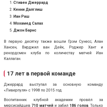
Стивен Джеррард
Кенни Далглиш
Иан Раш
Мохамед Салах
Джон Барнс
В первую десятку также вошли Грэм Сунесс, Алан
Хансен, Вирджил ван Дейк, Роджер Хант и
рекордсмен клуба по количеству матчей Иан
Каллаган.
17 лет в первой команде
Джеррард выступал за основную команду
«Ливерпуля» с 1998 по 2015 год.
Воспитанник клубной академии провёл за
мерсисайдцев
710 матчей
и забил
186 голов
. Только