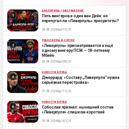
АНАЛИТИКА / ОБСУЖДЕНИЕ
ML
Пять вингеров и один ван Дейк: не
перепутал ли «Ливерпуль» приоритеты?
06.08.2026
313
0
ТРАНСФЕРЫ И СЛУХИ
ML
«Ливерпуль» присматривается к ещё
одному вингеру ПСЖ — 18-летнему
Мбайе
05.08.2026
200
0
НОВОСТИ КЛУБА
ML
Джеррард: «Составу „Ливерпуля“ нужна
серьёзная перестройка»
07.08.2026
171
0
НОВОСТИ КЛУБА
ML
Собослаи признал: нынешний состав
«Ливерпуля» слишком короткий
05.08.2026
167
3