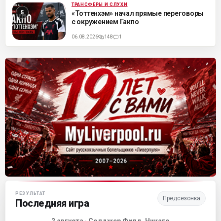
ТРАНСФЕРЫ И СЛУХИ
ML
«Тоттенхэм» начал прямые переговоры
с окружением Гакпо
06.08.2026
148
1
Матч-центр «Ливерпуля»
РЕЗУЛЬТАТ
Предсезонка
Последняя игра
2 августа · Солджер Филд, Чикаго