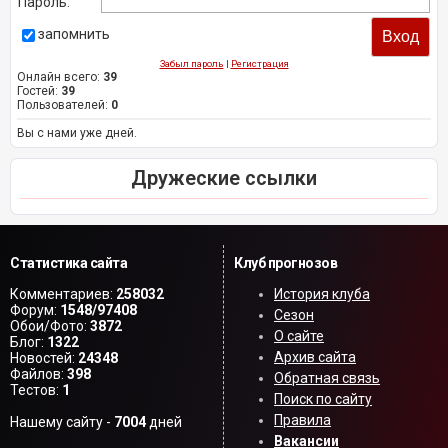
Пароль:
запомнить
Забыл пароль
|
Регистрация
Онлайн всего:
39
Гостей:
39
Пользователей:
0
Вы с нами уже дней.
Дружеские ссылки
Статистика сайта
Клуб прогнозов
Комментариев:
258032
История клуба
Форум:
1548/97408
Сезон
Обои/Фото:
3872
О сайте
Блог:
1322
Архив сайта
Новостей:
24348
Файлов:
398
Обратная связь
Тестов:
1
Поиск по сайту
Правила
Нашему сайту -
7004
дней
Вакансии