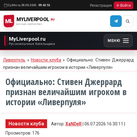
Регистрация
Войти
Суббота,
08.08.2026
09:42:51
MYLIVERPOOL
ML
.RU
RUSSIAN SUPPORTERS
MyLiverpool.ru
МЕНЮ
Русскоязычные болельщики
Ливерпуль
»
Новости клуба
» Официально: Стивен Джеррард
признан величайшим игроком в истории «Ливерпуля»
Официально: Стивен Джеррард
признан величайшим игроком в
истории «Ливерпуля»
Новости клуба
Автор:
XaNDeR
| 06.07.2026 16:30:11 |
Просмотров: 176