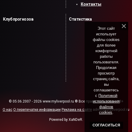
Контакты
Клуб прогнозов
Статистика
Этот сайт
использует
файлы cookies
для более
комфортной
работы
пользователя.
Продолжая
просмотр
страниц сайта,
вы
соглашаетесь
с
Политикой
использования
© 05.06.2007 - 2026 www.myliverpool.ru ® Все права защищены. 18+
файлов
О нас
О перепечатке информации
Реклама на сайте
admin@myliverpool.ru
cookies
.
Powered by XaNDeR.
СОГЛАСИТЬСЯ