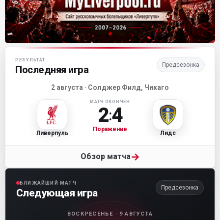
Матч-центр «Ливерпуля»
РЕЗУЛЬТАТ
Предсезонка
Последняя игра
2 августа · Солджер Филд, Чикаго
МАТЧ ОКОНЧЕН
2
4
:
Поражение
Ливерпуль
Лидс
→
Обзор матча
БЛИЖАЙШИЙ МАТЧ
Предсезонка
Следующая игра
ВОСКРЕСЕНЬЕ · 9 АВГУСТА