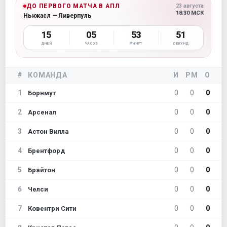
ДО ПЕРВОГО МАТЧА В АПЛ
23 августа
18:30 МСК
Ньюкасл — Ливерпуль
15
05
53
50
ДНЕЙ
ЧАСОВ
МИНУТ
СЕКУНД
#
КОМАНДА
И
РМ
О
1
0
0
0
Борнмут
2
0
0
0
Арсенал
3
0
0
0
Астон Вилла
4
0
0
0
Брентфорд
5
0
0
0
Брайтон
6
0
0
0
Челси
7
0
0
0
Ковентри Сити