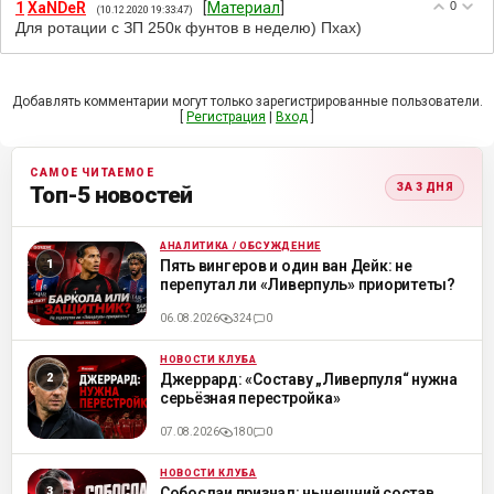
1
XaNDeR
[
Материал
]
0
(10.12.2020 19:33:47)
Для ротации с ЗП 250к фунтов в неделю) Пхах)
Добавлять комментарии могут только зарегистрированные пользователи.
[
Регистрация
|
Вход
]
САМОЕ ЧИТАЕМОЕ
ЗА 3 ДНЯ
Топ-5 новостей
АНАЛИТИКА / ОБСУЖДЕНИЕ
ML
Пять вингеров и один ван Дейк: не
перепутал ли «Ливерпуль» приоритеты?
06.08.2026
324
0
НОВОСТИ КЛУБА
ML
Джеррард: «Составу „Ливерпуля“ нужна
серьёзная перестройка»
07.08.2026
180
0
НОВОСТИ КЛУБА
ML
Собослаи признал: нынешний состав