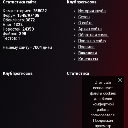
Статистика сайта
Клуб прогнозов
Комментариев:
258032
История клуба
Форум:
1548/97408
Сезон
Обои/Фото:
3872
О сайте
Блог:
1322
Архив сайта
Новостей:
24350
Файлов:
398
Обратная связь
Тестов:
1
Поиск по сайту
Правила
Нашему сайту -
7004
дней
Вакансии
Контакты
Клуб прогнозов
Статистика
Этот сайт
использует
файлы cookies
для более
комфортной
работы
пользователя.
Продолжая
просмотр