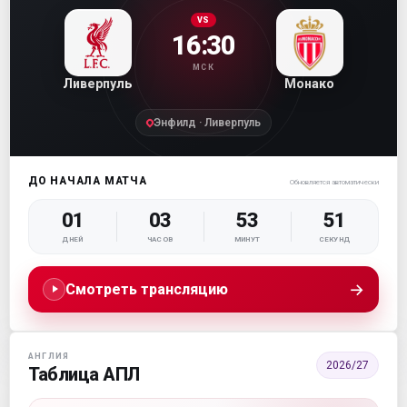
VS
16:30
МСК
Ливерпуль
Монако
Энфилд · Ливерпуль
ДО НАЧАЛА МАТЧА
Обновляется автоматически
01
03
53
50
ДНЕЙ
ЧАСОВ
МИНУТ
СЕКУНД
→
Смотреть трансляцию
АНГЛИЯ
2026/27
Таблица АПЛ