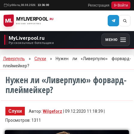
Регистрация
Войти
Суббота,
08.08.2026
13:36:00
MYLIVERPOOL
ML
.RU
RUSSIAN SUPPORTERS
MyLiverpool.ru
МЕНЮ
Русскоязычные болельщики
Ливерпуль
»
Слухи
» Нужен ли «Ливерпулю» форвард-
плеймейкер?
Нужен ли «Ливерпулю» форвард-
плеймейкер?
Слухи
Автор:
Wilgeforz
| 09.12.2020 11:18:39 |
Просмотров: 1311