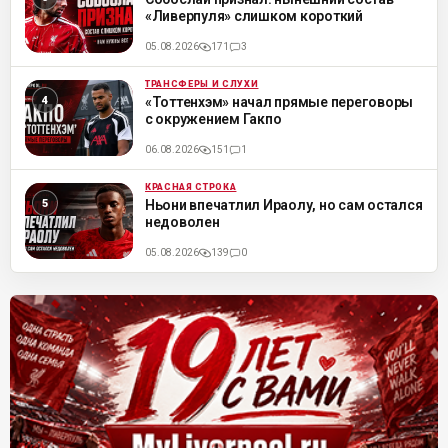
«Ливерпуля» слишком короткий
05.08.2026
171
3
ТРАНСФЕРЫ И СЛУХИ
ML
«Тоттенхэм» начал прямые переговоры
с окружением Гакпо
06.08.2026
151
1
КРАСНАЯ СТРОКА
ML
Ньони впечатлил Ираолу, но сам остался
недоволен
05.08.2026
139
0