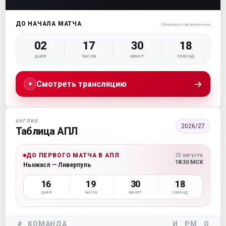
ДО НАЧАЛА МАТЧА
Обновляется автоматически
02
17
30
17
ДНЕЙ
ЧАСОВ
МИНУТ
СЕКУНД
→
Смотреть трансляцию
АНГЛИЯ
2026/27
Таблица АПЛ
ДО ПЕРВОГО МАТЧА В АПЛ
23 августа
18:30 МСК
Ньюкасл — Ливерпуль
16
19
30
17
ДНЕЙ
ЧАСОВ
МИНУТ
СЕКУНД
#
КОМАНДА
И
РМ
О