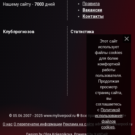
Правила
Нашему сайту -
7003
дней
Вакансии
Контакты
Клуб прогнозов
Статистика
Этот сайт
использует
файлы cookies
для более
комфортной
работы
пользователя.
Продолжая
просмотр
страниц сайта,
вы
соглашаетесь
с
Политикой
использования
© 05.06.2007 - 2025 www.myliverpool.ru ® Все права защищены. 18+
файлов
О нас
О перепечатке информации
Реклама на сайте
admin@myliverpool.ru
cookies
.
Design by Olga Kolesnikova. Powered by XaNDeR.