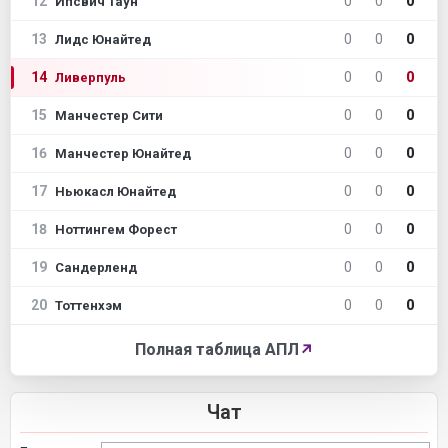
12
0
0
0
Ипсвич Таун
13
0
0
0
Лидс Юнайтед
14
0
0
0
Ливерпуль
15
0
0
0
Манчестер Сити
16
0
0
0
Манчестер Юнайтед
17
0
0
0
Ньюкасл Юнайтед
18
0
0
0
Ноттингем Форест
19
0
0
0
Сандерленд
20
0
0
0
Тоттенхэм
Полная таблица АПЛ
↗
Чат