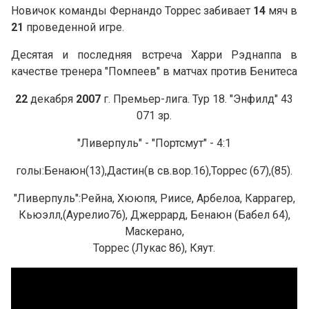
Новичок команды Фернандо Торрес забивает
14
мяч в
21
проведенной игре.
Десятая и последняя встреча Харри Рэднаппа в
качестве тренера "Помпеев" в матчах против Бенитеса
22
декабря
2007
г. Премьер-лига. Тур 18. "Энфилд" 43
071 зр.
"Ливерпуль" - "Портсмут" - 4:1
голы:Бенаюн(13),Дастин(в св.вор.16),Торрес (67),(85).
"Ливерпуль":Рейна, Хююпя, Риисе, Арбелоа, Каррагер,
Кьюэлл,(Аурелио76), Джеррард, Бенаюн (Бабел 64),
Маскерано,
Торрес (Лукас 86), Кяут.