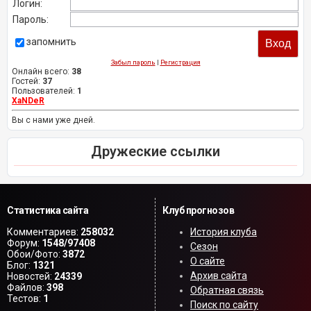
Логин:
Пароль:
запомнить
Забыл пароль
|
Регистрация
Онлайн всего:
38
Гостей:
37
Пользователей:
1
XaNDeR
Вы с нами уже дней.
Дружеские ссылки
Статистика сайта
Клуб прогнозов
Комментариев:
258032
История клуба
Форум:
1548/97408
Сезон
Обои/Фото:
3872
О сайте
Блог:
1321
Архив сайта
Новостей:
24339
Файлов:
398
Обратная связь
Тестов:
1
Поиск по сайту