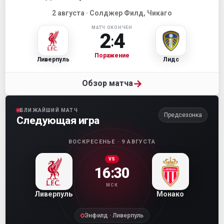
2 августа · Солджер Филд, Чикаго
МАТЧ ОКОНЧЕН
2
4
:
Поражение
Ливерпуль
Лидс
→
Обзор матча
БЛИЖАЙШИЙ МАТЧ
Предсезонка
Следующая игра
ВОСКРЕСЕНЬЕ · 9 АВГУСТА
VS
16:30
МСК
Ливерпуль
Монако
Энфилд · Ливерпуль