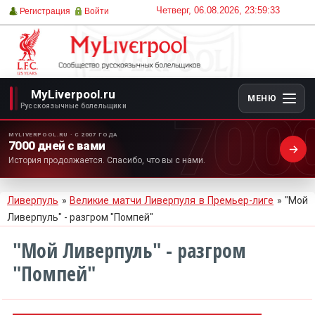
Четверг, 06.08.2026, 23:59:33
Регистрация
Войти
MyLiverpool.ru
МЕНЮ
700
Русскоязычные болельщики
MYLIVERPOOL.RU · С 2007 ГОДА
7000 дней с вами
История продолжается. Спасибо, что вы с нами.
Ливерпуль
»
Великие матчи Ливерпуля в Премьер-лиге
» "Мой
Ливерпуль" - разгром "Помпей"
"Мой Ливерпуль" - разгром
"Помпей"