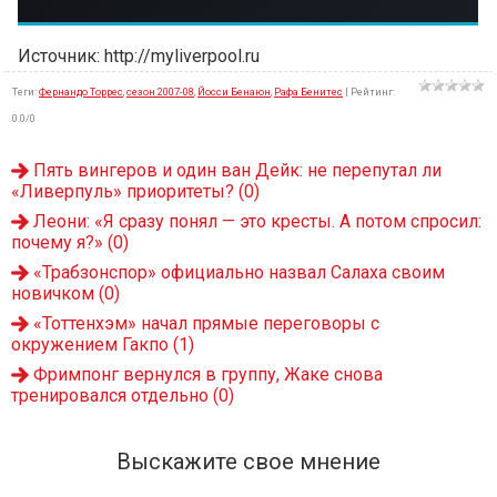
Источник: http://myliverpool.ru
Теги
:
Фернандо Торрес
,
сезон 2007-08
,
Йосси Бенаюн
,
Рафа Бенитес
|
Рейтинг
:
0.0
/
0
Пять вингеров и один ван Дейк: не перепутал ли
«Ливерпуль» приоритеты?
(0)
Леони: «Я сразу понял — это кресты. А потом спросил:
почему я?»
(0)
«Трабзонспор» официально назвал Салаха своим
новичком
(0)
«Тоттенхэм» начал прямые переговоры с
окружением Гакпо
(1)
Фримпонг вернулся в группу, Жаке снова
тренировался отдельно
(0)
Выскажите свое мнение