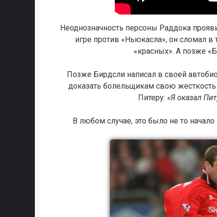
Неоднозначность персоны Раддока проявил
игре против «Ньюкасла», он сломал в 
«красных». А позже «Б
Позже Бирдсли написал в своей автобиог
доказать болельщикам свою жесткость и
Питеру:
«Я оказал Пи
В любом случае, это было не то начал