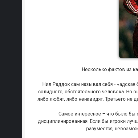
Несколько фактов из к
Нил Раддок сам называл себя - «адская б
солидного, обстоятельного человека. Но о
либо любят, либо ненавидят. Третьего не д
Самое интересное – что было бы
дисциплинированная. Если бы игроки луч
разумеется, невозмож