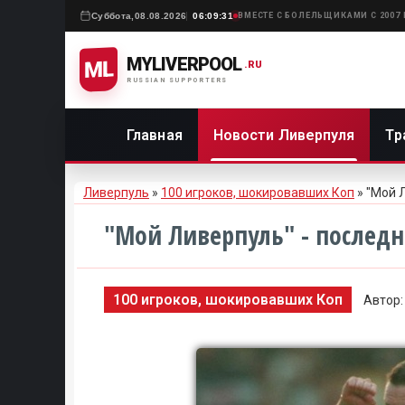
Суббота,
08.08.2026
06:09:31
ВМЕСТЕ С БОЛЕЛЬЩИКАМИ С 2007
MYLIVERPOOL
ML
.RU
RUSSIAN SUPPORTERS
Главная
Новости Ливерпуля
Тр
Ливерпуль
»
100 игроков, шокировавших Коп
» "Мой 
"Мой Ливерпуль" - последн
100 игроков, шокировавших Коп
Автор