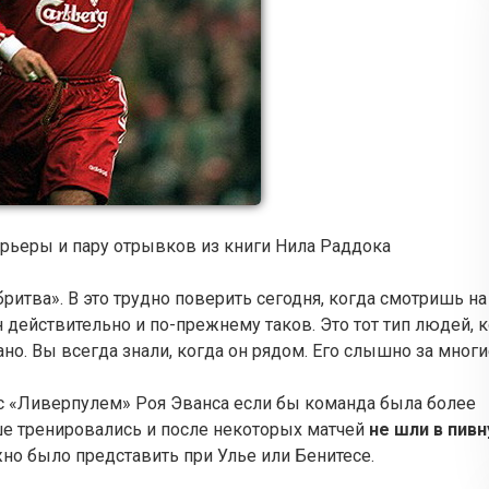
арьеры и пару отрывков из книги Нила Раддока
ритва». В это трудно поверить сегодня, когда смотришь на
н действительно и по-прежнему таков. Это тот тип людей, 
ано. Вы всегда знали, когда он рядом. Его слышно за мног
 с «Ливерпулем» Роя Эванса если бы команда была более
ше тренировались и после некоторых матчей
не шли в пив
но было представить при Улье или Бенитесе.