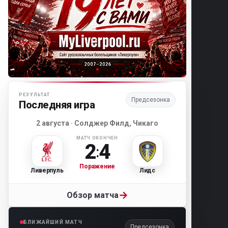
Матч-центр «Ливерпуля»
РЕЗУЛЬТАТ
Предсезонка
Последняя игра
2 августа · Солджер Филд, Чикаго
МАТЧ ОКОНЧЕН
2
4
:
Поражение
Ливерпуль
Лидс
→
Обзор матча
БЛИЖАЙШИЙ МАТЧ
Предсезонка