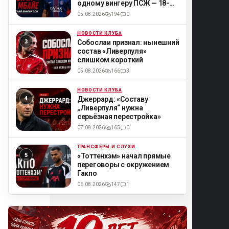
одному вингеру ПСЖ — 18-
летнему Мбайе
05.08.2026
194
0
НОВОСТИ КЛУБА
ML
Собослаи признал: нынешний
состав «Ливерпуля»
слишком короткий
05.08.2026
166
3
НОВОСТИ КЛУБА
ML
Джеррард: «Составу
„Ливерпуля“ нужна
серьёзная перестройка»
07.08.2026
165
0
ТРАНСФЕРЫ И СЛУХИ
ML
«Тоттенхэм» начал прямые
переговоры с окружением
Гакпо
06.08.2026
147
1