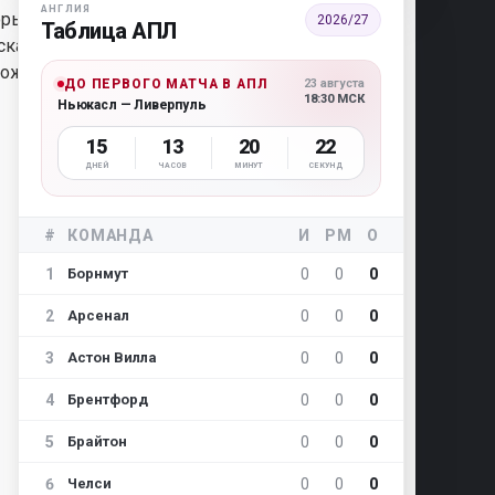
АНГЛИЯ
орый в
2026/27
Таблица АПЛ
сказать
множество
ДО ПЕРВОГО МАТЧА В АПЛ
23 августа
18:30 МСК
Ньюкасл — Ливерпуль
15
13
20
20
ДНЕЙ
ЧАСОВ
МИНУТ
СЕКУНД
#
КОМАНДА
И
РМ
О
1
0
0
0
Борнмут
2
0
0
0
Арсенал
3
0
0
0
Астон Вилла
4
0
0
0
Брентфорд
5
0
0
0
Брайтон
6
0
0
0
Челси