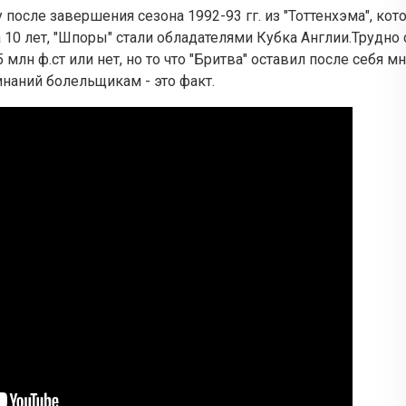
после завершения сезона 1992-93 гг. из "Тоттенхэма", кот
 10 лет, "Шпоры" стали обладателями Кубка Англии.Трудно 
 млн ф.ст или нет, но то что "Бритва" оставил после себя 
наний болельщикам - это факт.