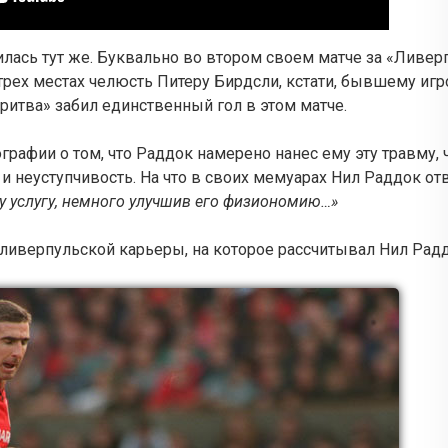
ась тут же. Буквально во втором своем матче за «Ливерп
трех местах челюсть Питеру Бирдсли, кстати, бывшему игр
ритва» забил единственный гол в этом матче.
рафии о том, что Раддок намерено нанес ему эту травму, 
 неуступчивость. На что в своих мемуарах Нил Раддок от
ту услугу, немного улучшив его физиономию…»
о ливерпульской карьеры, на которое рассчитывал Нил Рад