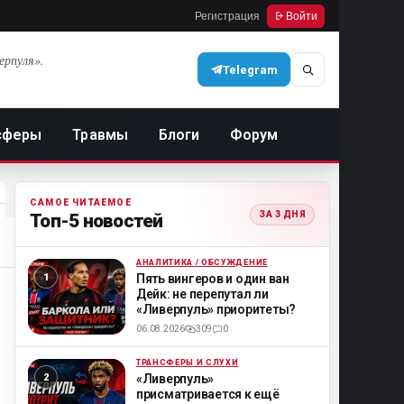
Регистрация
Войти
ерпуля».
Telegram
сферы
Травмы
Блоги
Форум
САМОЕ ЧИТАЕМОЕ
ЗА 3 ДНЯ
Топ-5 новостей
АНАЛИТИКА / ОБСУЖДЕНИЕ
ML
Пять вингеров и один ван
Дейк: не перепутал ли
«Ливерпуль» приоритеты?
06.08.2026
309
0
ТРАНСФЕРЫ И СЛУХИ
ML
«Ливерпуль»
присматривается к ещё