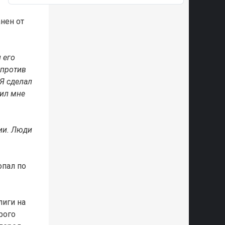
нен от
 его
 против
 Я сделал
сил мне
ции. Люди
опал по
лиги на
рого