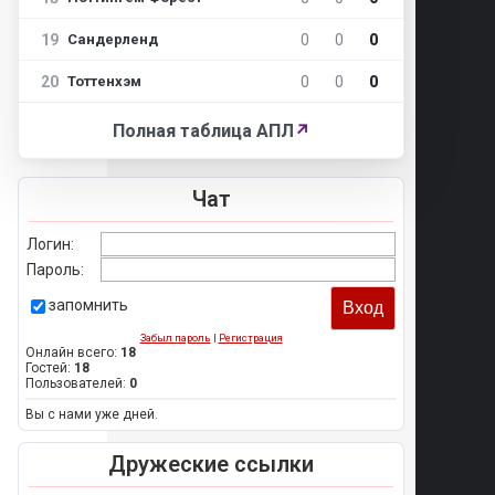
19
0
0
0
Сандерленд
20
0
0
0
Тоттенхэм
Полная таблица АПЛ
↗
Чат
Логин:
Пароль:
запомнить
Забыл пароль
|
Регистрация
Онлайн всего:
18
Гостей:
18
Пользователей:
0
Вы с нами уже дней.
Дружеские ссылки