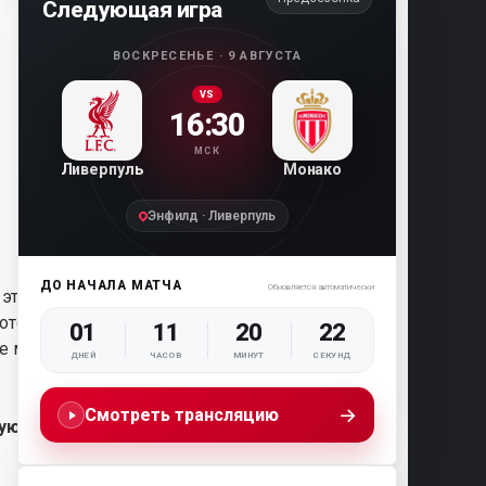
Следующая игра
ВОСКРЕСЕНЬЕ · 9 АВГУСТА
VS
16:30
МСК
Ливерпуль
Монако
Энфилд · Ливерпуль
ДО НАЧАЛА МАТЧА
Обновляется автоматически
 этого
которых
01
11
20
20
ие мили.
ДНЕЙ
ЧАСОВ
МИНУТ
СЕКУНД
→
Смотреть трансляцию
ную
. Что,