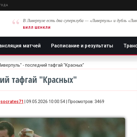
 ГОДА
“
В Ливерпуле есть два суперклуба — «Ливерпуль» и дубль «Лив
БИЛЛ ШЕНКЛИ
ансляция матчей
Расписание и результаты
Тран
Ливерпуль" - последний тафгай "Красных"
ий тафгай "Красных"
:
socrates71
| 09.05.2026 10:00:54 | Просмотров: 3469