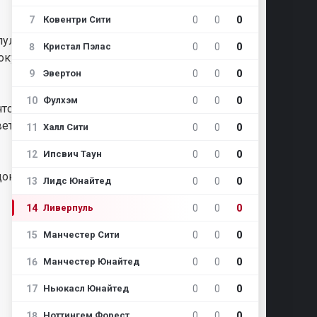
7
0
0
0
Ковентри Сити
уль», в
8
0
0
0
Кристал Пэлас
оку
9
0
0
0
Эвертон
10
0
0
0
Фулхэм
чтобы
ветил
11
0
0
0
Халл Сити
12
0
0
0
Ипсвич Таун
док.
13
0
0
0
Лидс Юнайтед
14
0
0
0
Ливерпуль
15
0
0
0
Манчестер Сити
16
0
0
0
Манчестер Юнайтед
17
0
0
0
Ньюкасл Юнайтед
18
0
0
0
Ноттингем Форест