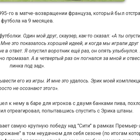
995-го в матче-возвращении француза, который был отстра
футбола на 9 месяцев.
тболки. Один мой друг, скаузер, как-то сказал: «А ты опусти
 Мне это показалось хорошей идеей, и когда мы играли друг
не в ответ. Я опустил воротник ещё раз, он опять улыбнулся.
, но промазал. А в четвертый раз он погнался за мной и отве
пинка под зад».
ывести его из игры. И мне это удалось. Эрик моей комплек
росто не осознают этого».
ел к нему в баре для игроков с двумя банками пива, похл
 Нил отреагировал, попытавшись спустить с Эрика штаны.
вает самую крупную победу над "Сити" в рамках Премьер-
Горожане" в том неудачном для себя сезоне (по итогам кото