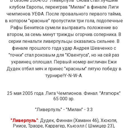
В сезоне 2004/05 "Ливерпуль" снова стал лучшим
клубом Европы, переиграв "Милан" в финале Лиги
чемпионов УЕФА. После провального первого тайма,
в котором "красные" пропустили три гола, подопечные
Рафы Бенитеса сумели выправить положение во
втором, за семь минут трижды огорчив соперника. В
серии пенальти ливерпульцы оказались сильнее. В
финале прошлого года удар Андрея Шевченко с
"точки" стал роковым для "Ювентуса", но на сей раз
украинец оплошал. Первый номер англичан Ежи
Дудек отбил мяч и принес "красным" пятую победу в
турнире!Y-N-W-A.
25 мая 2005 года. Лига Чемпионов. Финал. "Ататюрк"
65 000 зр.
"Ливерпуль" - "Милан" - 3:3
"Ливерпуль"
: Дудек, Финнан (Хаманн 46), Хююпя,
Риисе, Траоре, Каррагер, Кьюэлл ( Шмицер 23),