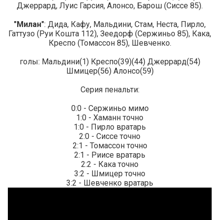
Джеррард, Луис Гарсия, Алонсо, Барош (Сиссе 85).
"Милан"
: Дида, Кафу, Мальдини, Стам, Неста, Пирло,
Гаттузо (Руи Кошта 112), Зеедорф (Сержиньо 85), Кака,
Креспо (Томассон 85), Шевченко.
голы: Мальдини(1) Креспо(39)(44) Джеррард(54)
Шмицер(56) Алонсо(59)
Серия пенальти:
0:0 - Сержиньо мимо
1:0 - Хаманн точно
1:0 - Пирло вратарь
2:0 - Сиссе точно
2:1 - Томассон точно
2:1 - Риисе вратарь
2:2 - Кака точно
3:2 - Шмицер точно
3:2 - Шевченко вратарь