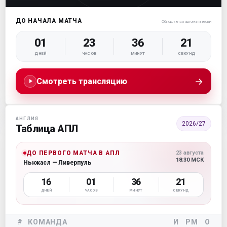
ДО НАЧАЛА МАТЧА
Обновляется автоматически
01
23
36
19
ДНЕЙ
ЧАСОВ
МИНУТ
СЕКУНД
→
Смотреть трансляцию
АНГЛИЯ
2026/27
Таблица АПЛ
ДО ПЕРВОГО МАТЧА В АПЛ
23 августа
18:30 МСК
Ньюкасл — Ливерпуль
16
01
36
19
ДНЕЙ
ЧАСОВ
МИНУТ
СЕКУНД
#
КОМАНДА
И
РМ
О