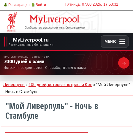
Пятница, 07.08.2026, 17:53:31
Регистрация
Войти
MyLiverpool.ru
МЕНЮ
700
Русскоязычные болельщики
MYLIVERPOOL.RU · С 2007 ГОДА
7000 дней с вами
История продолжается. Спасибо, что вы с нами.
Ливерпуль
»
100 дней, которые потрясли Коп
» "Мой Ливерпуль"
- Ночь в Стамбуле
"Мой Ливерпуль" - Ночь в
Стамбуле