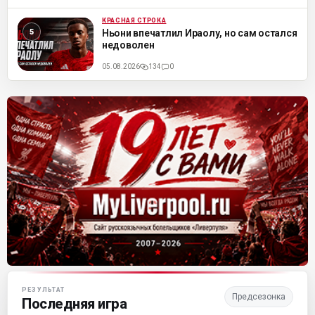
КРАСНАЯ СТРОКА
ML
Ньони впечатлил Ираолу, но сам остался
недоволен
05.08.2026
134
0
Матч-центр «Ливерпуля»
РЕЗУЛЬТАТ
Предсезонка
Последняя игра