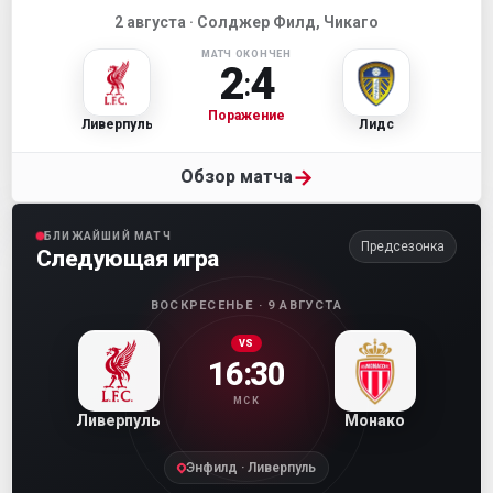
2 августа · Солджер Филд, Чикаго
МАТЧ ОКОНЧЕН
2
4
:
Поражение
Ливерпуль
Лидс
→
Обзор матча
БЛИЖАЙШИЙ МАТЧ
Предсезонка
Следующая игра
ВОСКРЕСЕНЬЕ · 9 АВГУСТА
VS
16:30
МСК
Ливерпуль
Монако
Энфилд · Ливерпуль