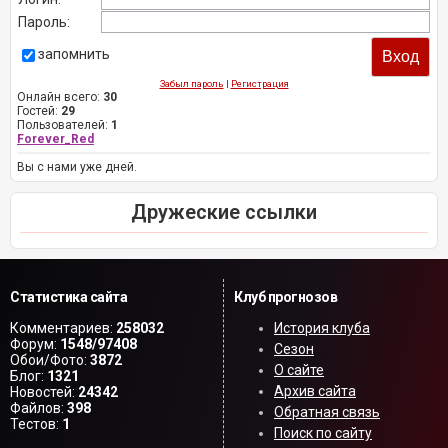
Пароль:
запомнить
Забыл пароль
|
Регистрация
Онлайн всего:
30
Гостей:
29
Пользователей:
1
Forever_Red
Вы с нами уже дней.
Дружеские ссылки
Статистика сайта
Клуб прогнозов
Комментариев:
258032
История клуба
Форум:
1548/97408
Сезон
Обои/Фото:
3872
О сайте
Блог:
1321
Архив сайта
Новостей:
24342
Файлов:
398
Обратная связь
Тестов:
1
Поиск по сайту