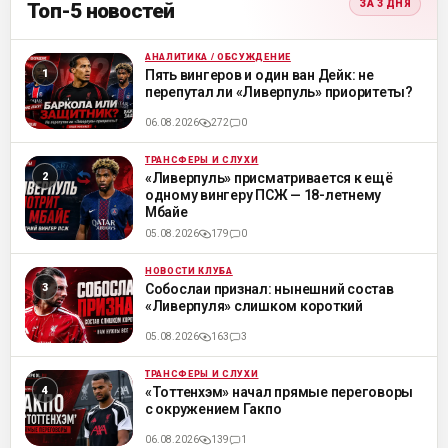
ЗА 3 ДНЯ
Топ-5 новостей
АНАЛИТИКА / ОБСУЖДЕНИЕ
ML
Пять вингеров и один ван Дейк: не
перепутал ли «Ливерпуль» приоритеты?
06.08.2026
272
0
ТРАНСФЕРЫ И СЛУХИ
ML
«Ливерпуль» присматривается к ещё
одному вингеру ПСЖ — 18-летнему
Мбайе
05.08.2026
179
0
НОВОСТИ КЛУБА
ML
Собослаи признал: нынешний состав
«Ливерпуля» слишком короткий
05.08.2026
163
3
ТРАНСФЕРЫ И СЛУХИ
ML
«Тоттенхэм» начал прямые переговоры
с окружением Гакпо
06.08.2026
139
1