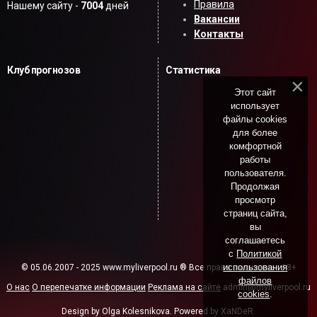
Правила
Нашему сайту -
7004
дней
Вакансии
Контакты
Клуб прогнозов
Статистика
Этот сайт
использует
файлы cookies
для более
комфортной
работы
пользователя.
Продолжая
просмотр
страниц сайта,
вы
соглашаетесь
с
Политикой
использования
© 05.06.2007 - 2025 www.myliverpool.ru ® Все права защищены. 18+
файлов
О нас
О перепечатке информации
Реклама на сайте
admin@myliverpool.ru
cookies
.
Design by Olga Kolesnikova. Powered by XaNDeR.