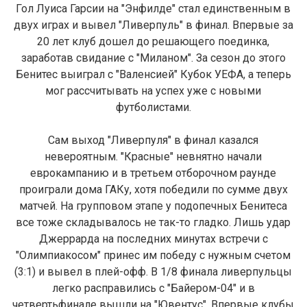
Гол Луиса Гарсии на "Энфилде" стал единственным в
двух играх и вывел "Ливерпуль" в финал. Впервые за
20 лет клуб дошел до решающего поединка,
заработав свидание с "Миланом". За сезон до этого
Бенитес выиграл с "Валенсией" Кубок УЕФА, а теперь
мог рассчитывать на успех уже с новыми
футболистами.
Сам выход "Ливерпуля" в финал казался
невероятным. "Красные" невнятно начали
еврокампанию и в третьем отборочном раунде
проиграли дома ГАКу, хотя победили по сумме двух
матчей. На групповом этапе у подопечных Бенитеса
все тоже складывалось не так-то гладко. Лишь удар
Джеррарда на последних минутах встречи с
"Олимпиакосом" принес им победу с нужным счетом
(3:1) и вывел в плей-офф. В 1/8 финала ливерпульцы
легко расправились с "Байером-04" и в
четвертьфинале вышли на "Ювентус". Впервые клубы